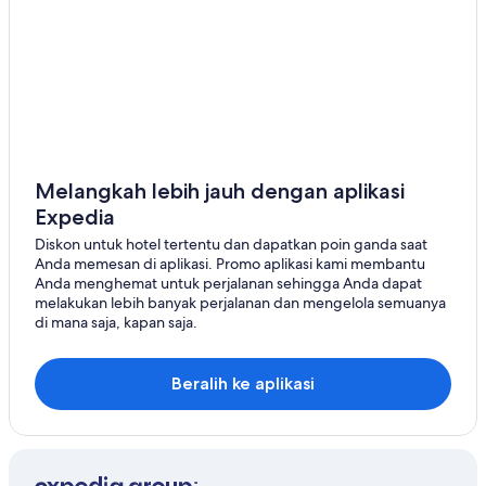
Motel di Hasty
Hotel Intrawest Corporation di Hot Sulphur Springs
Wyndham Hotels di Hot Sulphur Springs
Hotel di Hygiene
B&B di Marble
Motel di New Castle
Melangkah lebih jauh dengan aplikasi
Expedia
Hotel di Red Cliff
Diskon untuk hotel tertentu dan dapatkan poin ganda saat
Hotel di Sedalia
Anda memesan di aplikasi. Promo aplikasi kami membantu
Anda menghemat untuk perjalanan sehingga Anda dapat
melakukan lebih banyak perjalanan dan mengelola semuanya
di mana saja, kapan saja.
Beralih ke aplikasi