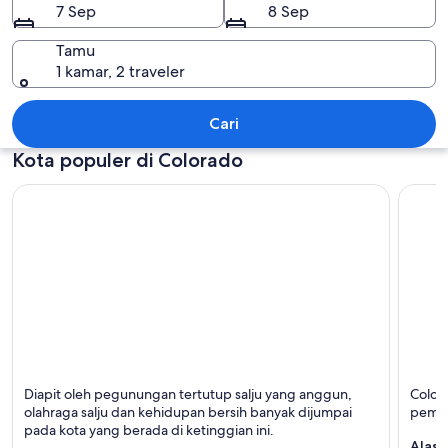
7 Sep
8 Sep
Tamu
1 kamar, 2 traveler
Colorado
Cari
Kota populer di Colorado
Denver
Colora
Diapit oleh pegunungan tertutup salju yang anggun,
Color
Terkenal dengan Olahraga, Teater, dan Musik
Terken
olahraga salju dan kehidupan bersih banyak dijumpai
peman
Langsung
Pegunu
pada kota yang berada di ketinggian ini.
Univer
Alasa