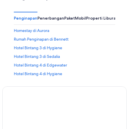
Penginapan
Penerbangan
Paket
Mobil
Properti Liburan
Lain
Homestay di Aurora
Rumah Penginapan di Bennett
Hotel Bintang 3 di Hygiene
Hotel Bintang 3 di Sedalia
Hotel Bintang 4 di Edgewater
Hotel Bintang 4 di Hygiene
Hotel Bintang 5 di Hygiene
Hotel di Crowley
Hotel di Dacono
Hotel Independent di Fraser
Hotel Intrawest Corporation di Fraser
Wyndham Hotels di Fraser