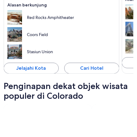
Alasan berkunjung
Red Rocks Amphitheater
Coors Field
Stasiun Union
J
Jelajahi Kota
Cari Hotel
Penginapan dekat objek wisata
populer di Colorado