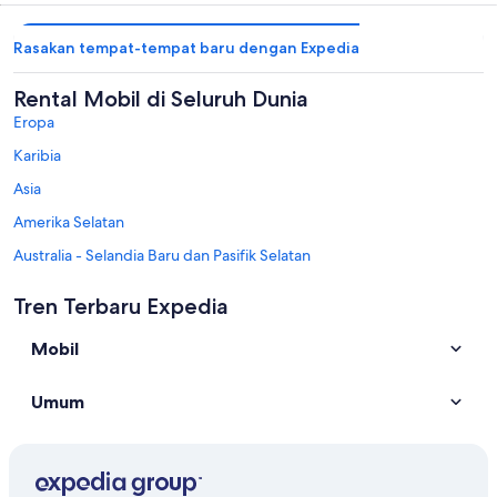
Rasakan tempat-tempat baru dengan Expedia
Rental Mobil di Seluruh Dunia
Eropa
Karibia
Asia
Amerika Selatan
Australia - Selandia Baru dan Pasifik Selatan
Mexico dan Amerika Tengah
Tren Terbaru Expedia
Timur Tengah
Mobil
Afrika
Destinasi Terpopuler di Colorado
Umum
Rental mobil di Denver
Rental mobil di Colorado Springs
Rental mobil di Estes Park