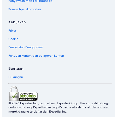
Penyewaan mobil di Indonesia
Rental mobil di Roma
Semua tipe akomodasi
Rental mobil di Punta Cana
Rental mobil di Riviera Maya
Kebijakan
Rental mobil di Barcelona
Privasi
Rental mobil di San Francisco
Cookie
Rental mobil di San Diego County
Persyaratan Penggunaan
Rental mobil di Oahu
Panduan konten dan pelaporan konten
Rental mobil di Chicago
Suplier Rental Mobil di Colorado
Bantuan
Rental mobil Alamo Rent A Car di Colorado
Dukungan
Rental mobil Budget di Colorado
Rental mobil Enterprise di Colorado
Rental mobil Hertz di Colorado
Rental mobil Thrifty Car Rental di Colorado
© 2026 Expedia, Inc., perusahaan Expedia Group. Hak cipta dilindungi
undang-undang. Expedia dan Logo Expedia adalah merek dagang atau
Rental mobil Avis di Colorado
merek dagang terdaftar dari Expedia, Inc.