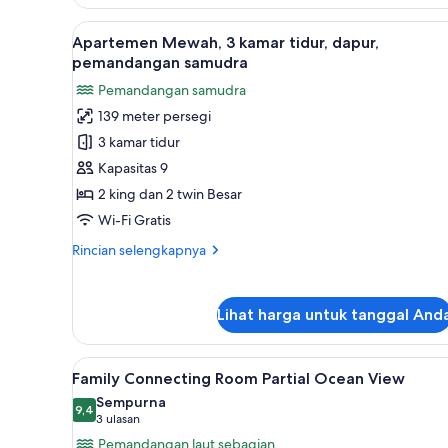
Twin
Deluks,
Lihat
Apartemen Mewah, 3 kamar ti
balkon,
11
Apartemen Mewah, 3 kamar tidur, dapur,
semua
pemandangan
pemandangan samudra
samudra
foto
Pemandangan samudra
untuk
139 meter persegi
Apartemen
3 kamar tidur
Mewah,
3
Kapasitas 9
kamar
2 king dan 2 twin Besar
tidur,
Wi-Fi Gratis
dapur,
Rincian
Rincian selengkapnya
pemandangan
lebih
samudra
lanjut
untuk
Lihat harga untuk tanggal And
Apartemen
Mewah,
3
Lihat
Seprai premium, busa memori, 
4
kamar
Family Connecting Room Partial Ocean View
semua
tidur,
Sempurna
dapur,
foto
9,4
9,4 dari 10
(3
3 ulasan
pemandangan
untuk
ulasan)
Pemandangan laut sebagian
samudra