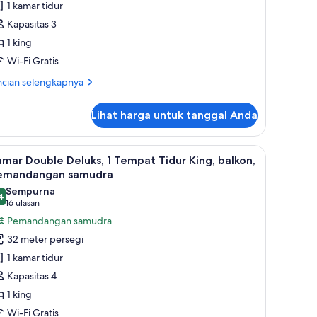
1 kamar tidur
ouble
Kapasitas 3
eluks,
1 king
Wi-Fi Gratis
empat
idur
ncian
ncian selengkapnya
ing
bih
jut
Lihat harga untuk tanggal Anda
tuk
mar
uble
 King, pemandangan laut sebagian | Pemandangan dari kamar
ihat
Kamar Double Deluks, 1 Tempat Tidur King, b
6
luks,
mar Double Deluks, 1 Tempat Tidur King, balkon,
emua
emandangan samudra
mpat
oto
Sempurna
dur
4
ntuk
,4 dari 10
(16
16 ulasan
ng
amar
ulasan)
Pemandangan samudra
ouble
32 meter persegi
eluks,
1 kamar tidur
Kapasitas 4
empat
1 king
idur
Wi-Fi Gratis
ing,