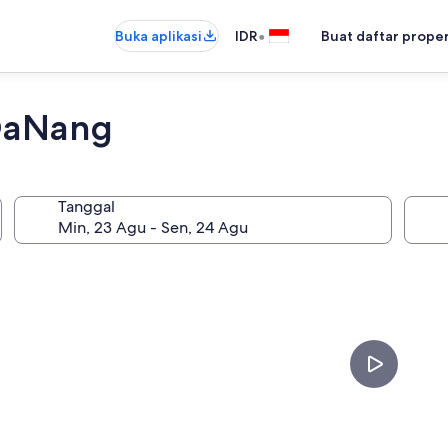
•
Buka aplikasi
IDR
Buat daftar prope
 DaNang
Tanggal