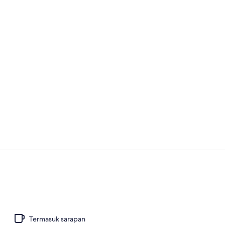
Video proper
3 bar/lounge,
Termasuk sarapan