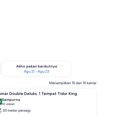
 ini Agu 14 - Agu 16
Periksa ketersediaan untuk akhir pekan berikutnya Agu 21 - A
Akhir pekan berikutnya
Agu 21 - Agu 23
Menampilkan 15 dari 15 kamar
premium, busa memori, minibar, dan brankas
ihat
Kamar Double Deluks, 1 Tempat Tidur King | S
4
mar Double Deluks, 1 Tempat Tidur King
emua
Sempurna
oto
6
,6 dari 10
(10
10 ulasan
ntuk
ulasan)
30 meter persegi
amar