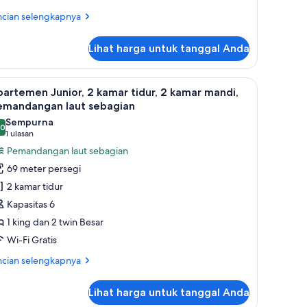
alkon,
ncian
ncian selengkapnya
emandangan
bih
jut
amudra
Lihat harga untuk tanggal Anda
tuk
mar
uble
athtub, pemandangan samudra | Seprai premium, busa memori, minibar, dan 
ihat
Apartemen Junior, 2 kamar tidur, 2 kamar ma
6
luks,
artemen Junior, 2 kamar tidur, 2 kamar mandi,
emua
emandangan laut sebagian
mpat
oto
Sempurna
dur
,0
ntuk
0,0 dari 10
(1
1 ulasan
ng,
partemen
ulasan)
Pemandangan laut sebagian
lkon,
unior,
mandangan
69 meter persegi
mudra
2 kamar tidur
amar
Kapasitas 6
dur,
1 king dan 2 twin Besar
Wi-Fi Gratis
amar
andi,
ncian
ncian selengkapnya
emandangan
bih
jut
ut
Lihat harga untuk tanggal Anda
tuk
ebagian