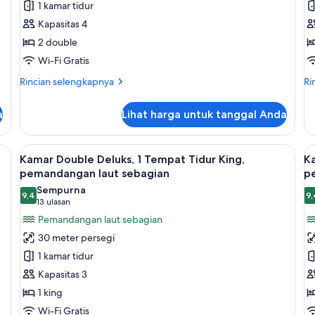
1 kamar tidur
Twin
D
Kapasitas 4
Deluks,
D
2 double
bathtub
1
Wi-Fi Gratis
T
T
Rincian
Ri
Rincian selengkapnya
Ri
lebih
K
le
lanjut
lan
a
Lihat harga untuk tanggal Anda
untuk
un
Kamar
Ka
Twin
Do
minibar, dan brankas
Lihat
Kamar Double Deluks, 1 Tempat Tidur
L
5
Deluks,
De
Kamar Double Deluks, 1 Tempat Tidur King,
Ka
semua
s
bathtub
1
pemandangan laut sebagian
p
foto
Te
f
Sempurna
Ti
9,4
9,
untuk
u
9,4 dari 10
9
(13
13 ulasan
Ki
Kamar
K
ulasan)
Pemandangan laut sebagian
Double
D
30 meter persegi
Deluks,
D
1 kamar tidur
1
1
Kapasitas 3
Tempat
T
1 king
Tidur
T
Wi-Fi Gratis
King,
K