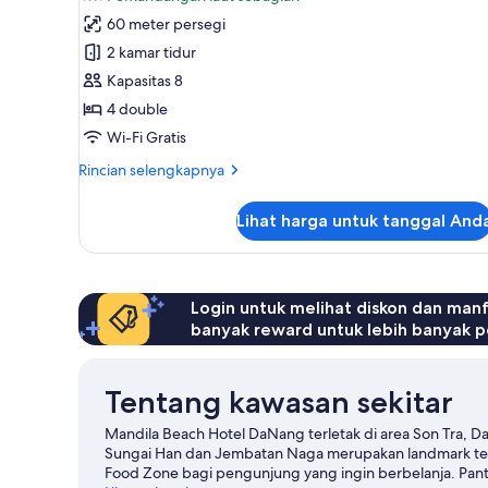
Family
60 meter persegi
Connecting
2 kamar tidur
Room
Kapasitas 8
Partial
4 double
Ocean
View
Wi-Fi Gratis
Rincian
Rincian selengkapnya
lebih
lanjut
Lihat harga untuk tanggal And
untuk
Family
Connecting
Room
Partial
Login untuk melihat diskon dan man
Ocean
banyak reward untuk lebih banyak p
View
Tentang kawasan sekitar
Mandila Beach Hotel DaNang terletak di area Son Tra, D
Sungai Han dan Jembatan Naga merupakan landmark terke
Food Zone bagi pengunjung yang ingin berbelanja. Pa