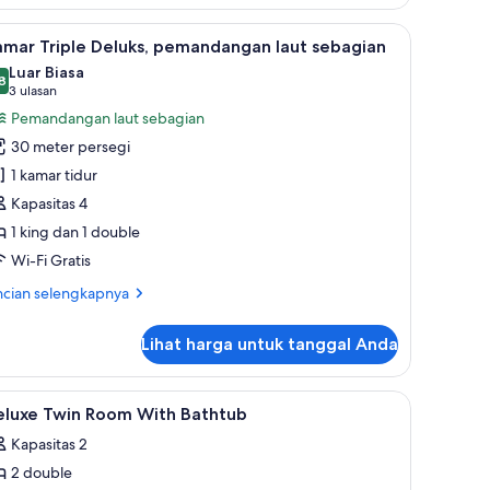
artemen
nior,
, dan brankas
ihat
Kamar Triple Deluks, pemandangan laut seba
5
amar Triple Deluks, pemandangan laut sebagian
emua
mar
Luar Biasa
ur,
oto
8
,8 dari 10
(3
3 ulasan
ntuk
ulasan)
Pemandangan laut sebagian
mar
amar
ndi,
30 meter persegi
riple
mandangan
1 kamar tidur
ut
eluks,
bagian
Kapasitas 4
emandangan
1 king dan 1 double
ut
ebagian
Wi-Fi Gratis
ncian
ncian selengkapnya
bih
jut
Lihat harga untuk tanggal Anda
tuk
mar
iple
, dan brankas
ihat
Seprai premium, busa memori, minibar, dan b
4
luks,
eluxe Twin Room With Bathtub
emua
mandangan
Kapasitas 2
ut
oto
bagian
2 double
ntuk