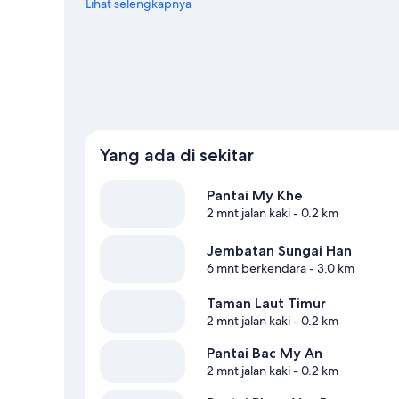
yang juga sebaiknya tidak dilewatkan.
Lihat selengkapnya
Kunjungi panduan
Yang ada di sekitar
Pantai My Khe
2 mnt jalan kaki
- 0.2 km
Jembatan Sungai Han
6 mnt berkendara
- 3.0 km
Taman Laut Timur
2 mnt jalan kaki
- 0.2 km
Pantai Bac My An
2 mnt jalan kaki
- 0.2 km