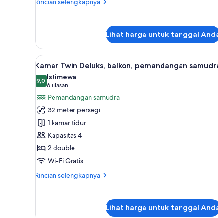
Rincian
Rincian selengkapnya
lebih
lanjut
untuk
Lihat harga untuk tanggal And
Kamar
Twin
Deluks,
Lihat
Kamar Twin Deluks, balkon, p
pemandangan
5
Kamar Twin Deluks, balkon, pemandangan samudr
semua
laut
Istimewa
sebagian
foto
9,0
9,0 dari 10
(6
6 ulasan
untuk
ulasan)
Pemandangan samudra
Kamar
32 meter persegi
Twin
1 kamar tidur
Deluks,
Kapasitas 4
balkon,
2 double
pemandangan
samudra
Wi-Fi Gratis
Rincian
Rincian selengkapnya
lebih
lanjut
untuk
Lihat harga untuk tanggal And
Kamar