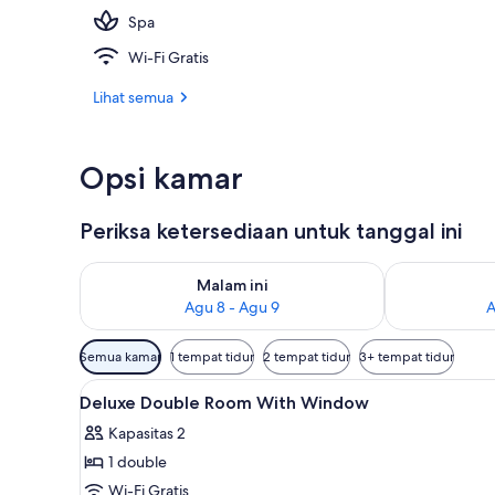
Spa
Kolam renang
Wi-Fi Gratis
Lihat semua
Opsi kamar
Periksa ketersediaan untuk tanggal ini
Periksa ketersediaan untuk malam ini Agu 8 - Agu 9
Periksa keter
Malam ini
Agu 8 - Agu 9
A
Filter
Semua kamar
1 tempat tidur
2 tempat tidur
3+ tempat tidur
tersedia
Lihat
Seprai premium, busa memori, 
untuk
4
Deluxe Double Room With Window
semua
kamar
Kapasitas 2
foto
1 double
untuk
Deluxe
Wi-Fi Gratis