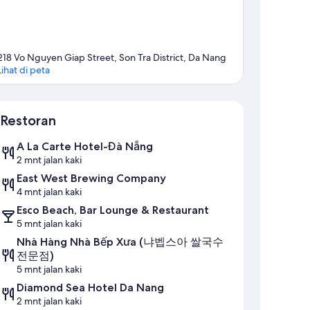
218 Vo Nguyen Giap Street, Son Tra District, Da Nang
Lihat di peta
Peta
Restoran
A La Carte Hotel-Đà Nẵng
2 mnt jalan kaki
East West Brewing Company
4 mnt jalan kaki
Esco Beach, Bar Lounge & Restaurant
5 mnt jalan kaki
Nhà Hàng Nhà Bếp Xưa (냐벱스아 쌀국수
전문점)
5 mnt jalan kaki
Diamond Sea Hotel Da Nang
2 mnt jalan kaki