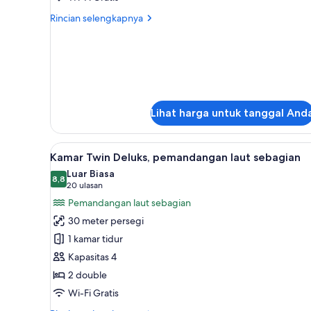
Double
Rincian
Rincian selengkapnya
Room
lebih
lanjut
With
untuk
Window
Deluxe
Double
Room
With
Lihat harga untuk tanggal And
Window
Lihat
Seprai premium, busa memori, 
4
Kamar Twin Deluks, pemandangan laut sebagian
semua
Luar Biasa
foto
8,8
8,8 dari 10
(20
20 ulasan
untuk
ulasan)
Pemandangan laut sebagian
Kamar
30 meter persegi
Twin
1 kamar tidur
Deluks,
Kapasitas 4
pemandangan
2 double
laut
sebagian
Wi-Fi Gratis