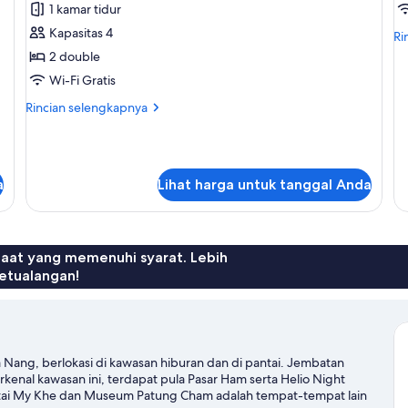
Kamar
D
1 kamar tidur
Twin
T
Kapasitas 4
Ri
Ri
Klasik,
R
le
2 double
lan
pemandangan
W
Wi-Fi Gratis
un
laut
B
De
Rincian
Rincian selengkapnya
sebagian
Tw
lebih
R
lanjut
Wi
untuk
Ba
Kamar
a
Lihat harga untuk tanggal Anda
Twin
Klasik,
pemandangan
laut
sebagian
faat yang memenuhi syarat. Lebih
etualangan!
a Nang, berlokasi di kawasan hiburan dan di pantai. Jembatan
nal kawasan ini, terdapat pula Pasar Ham serta Helio Night
ntai My Khe dan Museum Patung Cham adalah tempat-tempat lain