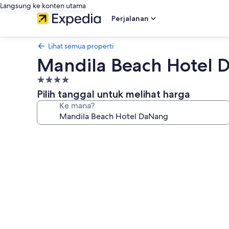
Langsung ke konten utama
Perjalanan
Lihat semua properti
Mandila Beach Hotel
Properti
bintang
Pilih tanggal untuk melihat harga
4.0
Ke mana?
Galeri
foto
untuk
Mandila
Beach
Hotel
DaNang