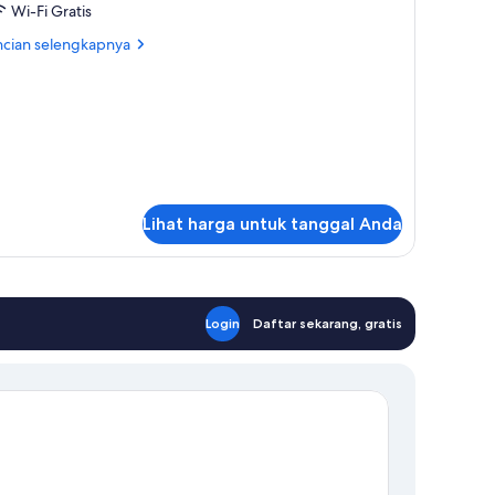
eluxe
Wi-Fi Gratis
win
ncian
ncian selengkapnya
oom
bih
jut
ith
tuk
athtub
luxe
in
oom
th
thtub
Lihat harga untuk tanggal Anda
Login
Daftar sekarang, gratis