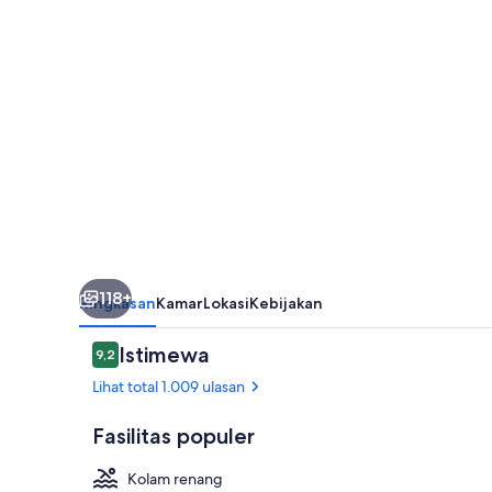
118+
Ringkasan
Kamar
Lokasi
Kebijakan
Ulasan
Istimewa
9,2
9,2 dari 10
Lihat total 1.009 ulasan
Fasilitas populer
Kolam renang