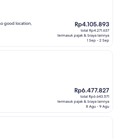
Harga
so good location,
Rp4.105.893
sekarang
total Rp4.271.637
Rp4.105.893
termasuk pajak & biaya lainnya
1 Sep - 2 Sep
Harga
Rp6.477.827
sekarang
total Rp6.643.571
Rp6.477.827
termasuk pajak & biaya lainnya
8 Agu - 9 Agu