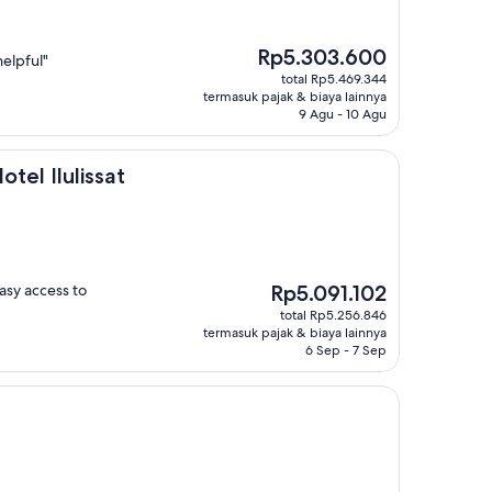
Harga
Rp5.303.600
helpful"
sekarang
total Rp5.469.344
Rp5.303.600
termasuk pajak & biaya lainnya
9 Agu - 10 Agu
ssat
tel Ilulissat
Harga
Easy access to
Rp5.091.102
sekarang
total Rp5.256.846
Rp5.091.102
termasuk pajak & biaya lainnya
6 Sep - 7 Sep