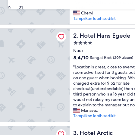
"
"Centrally located, clean and com
10,
C
breakfast."
30
31
Luar
e
Cheryl
Biasa,
n
Tampilkan lebih sedikit
(237
t
ulasan)
r
ans Egede
a
Hotel Hans Egede
2. Hotel Hans Egede
l
Properti
l
bintang
y
Nuuk
4.0
l
8.4
8,4/10
Sangat Baik
(209 ulasan)
o
dari
"
c
"Location is great, close to every
10,
L
a
room advertised for 3 guests but 
Sangat
o
t
on one guest when booking. Whe
Baik,
c
e
charged extra for $152 for late
(209
a
d
checkout(understandable) then a
ulasan)
t
,
third person who is a 16 year old
i
c
would not rekey my room key unti
o
l
to explain to the manager but no 
n
e
Manavaz
i
a
Tampilkan lebih sedikit
s
n
g
a
ctic
r
Hotel Arctic
n
3. Hotel Arctic