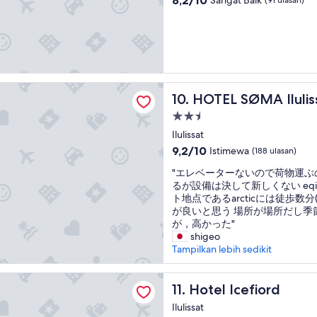
f
e
n
i
dari
f
f
o
n
10,
v
a
n
a
Sangat
e
c
e
g
Baik,
r
i
g
r
(91
y
l
u
e
ulasan)
h
i
e
a
ØMA Ilulissat
e
t
HOTEL SØMA Ilulissat
10. HOTEL SØMA Ilulis
s
t
l
i
t
l
p
Properti
e
w
o
f
bintang
s
Ilulissat
h
c
u
w
2.5
e
a
9.2
9,2/10
Istimewa
(188 ulasan)
l
e
n
t
dari
"
r
"
"エレベーターないので荷物運ぶ
b
i
10,
e
エ
るが設備は決して新しくない eq
o
o
Istimewa,
o
レ
ト地点であるarcticには徒歩数分
o
n
(188
u
ベ
が良いと思う 場所が場所だし季
k
.
ulasan)
t
ー
が，高かった"
i
E
d
タ
shigeo
n
a
a
ー
Tampilkan lebih sedikit
g
s
t
な
.
y
e
い
W
a
efiord
d
の
Hotel Icefiord
11. Hotel Icefiord
h
c
"
で
e
c
Ilulissat
荷
n
e