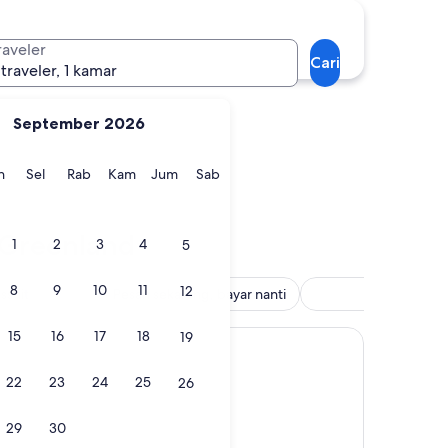
borg
Kangerlussuaq
raveler
Cari
 traveler, 1 kamar
September 2026
gu
Senin
Selasa
Rabu
Kamis
Jumat
Sabtu
n
Sel
Rab
Kam
Jum
Sab
nsborg
Kangerlussuaq
t Greenland
1
2
3
4
5
8
9
10
11
12
ssuit
Pesan sekarang, bayar nanti
Spa
15
16
17
18
19
22
23
24
25
26
29
30