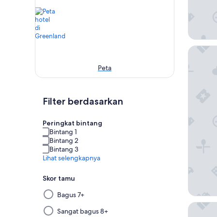
Hotel H
Peta
Filter berdasarkan
Peringkat bintang
Bintang 1
Bintang 2
Bintang 3
Lihat selengkapnya
Skor tamu
Memilih
Bagus 7+
dan
Hotel Ar
menerapkan
Sangat bagus 8+