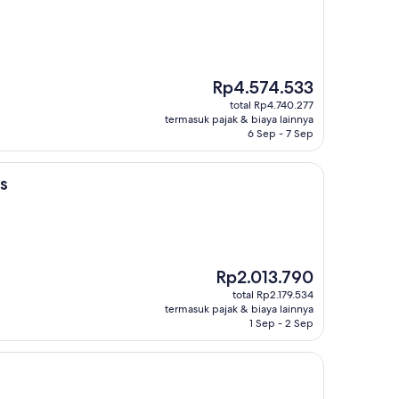
Harga
Rp4.574.533
sekarang
total Rp4.740.277
Rp4.574.533
termasuk pajak & biaya lainnya
6 Sep - 7 Sep
s
Harga
Rp2.013.790
sekarang
total Rp2.179.534
Rp2.013.790
termasuk pajak & biaya lainnya
1 Sep - 2 Sep