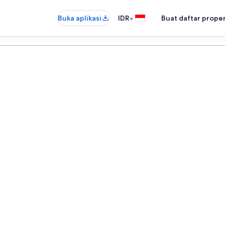
•
Buka aplikasi
IDR
Buat daftar prope