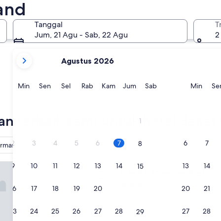
land
Jakobshavn
Holsteins
Tanggal
T
Jum, 21 Agu - Sab, 22 Agu
2
bulan
Agustus 2026
Anda
saat
ini
Minggu
Senin
Selasa
Rabu
Kamis
Jumat
Sabtu
Ming
Min
Sen
Sel
Rab
Kam
Jum
Sab
Min
Se
adalah
August,
Jakobshavn
Holstei
2026
han terbaik kami untuk hotel deka
1
dan
September,
2
3
4
5
6
7
6
7
8
rmasuk sarapan
Resor
Aasivi
2026.
ress Hotel
9
10
11
12
13
14
13
14
15
HHE Express Hotel
1. HHE Express Hotel
Properti
16
17
18
19
20
21
20
21
22
bintang
Nuuk
3.0
8.6
8,6/10
Luar Biasa
(237 ulasan)
23
24
25
26
27
28
27
28
29
dari