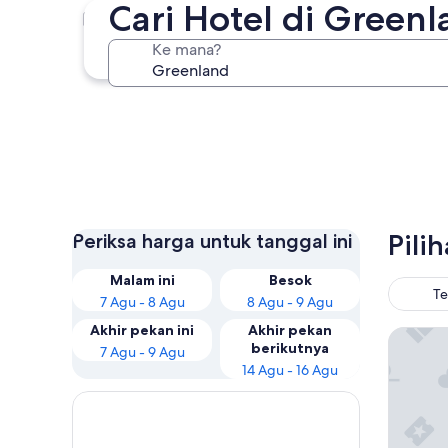
Cari Hotel di Green
Nuuk
Ke mana?
Nuuk
Pili
Periksa harga untuk tanggal ini
Malam ini
Besok
Te
7 Agu - 8 Agu
8 Agu - 9 Agu
Akhir pekan ini
Akhir pekan
HHE Exp
berikutnya
7 Agu - 9 Agu
14 Agu - 16 Agu