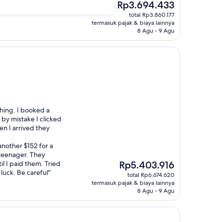
Harga
fortable, great
Rp3.694.433
sekarang
total Rp3.860.177
Rp3.694.433
termasuk pajak & biaya lainnya
8 Agu - 9 Agu
thing. I booked a
by mistake I clicked
n I arrived they
nother $152 for a
 teenager. They
Harga
l I paid them. Tried
Rp5.403.916
sekarang
luck. Be careful"
total Rp6.674.620
Rp5.403.916
termasuk pajak & biaya lainnya
8 Agu - 9 Agu