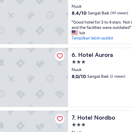
o
s
bintang
Nuuk
k
t
2.5
8.4
8,4/10
Sangat Baik
e
(151 ulasan)
.
dari
d
"
"
"Good hotel for 3 to 4 stars. Not 
10,
a
G
and the facilities were outdated"
Sangat
r
o
luiz
Baik,
o
o
Tampilkan lebih sedikit
(151
o
d
ulasan)
m
h
urora
a
o
Hotel Aurora
6. Hotel Aurora
d
t
v
Properti
e
e
bintang
l
Nuuk
r
3.0
f
8.0
8,0/10
Sangat Baik
(2 ulasan)
t
o
dari
i
r
10,
s
3
Sangat
e
t
Baik,
d
o
(2
f
4
ulasan)
o
s
ordbo
r
Hotel Nordbo
7. Hotel Nordbo
t
3
a
g
Properti
r
u
bintang