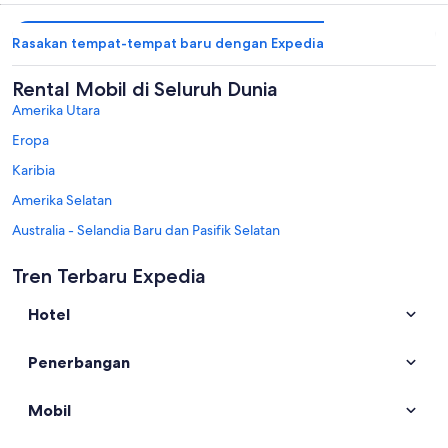
Rasakan tempat-tempat baru dengan Expedia
Rental Mobil di Seluruh Dunia
Amerika Utara
Eropa
Karibia
Amerika Selatan
Australia - Selandia Baru dan Pasifik Selatan
Mexico dan Amerika Tengah
Tren Terbaru Expedia
Timur Tengah
Hotel
Afrika
Destinasi Terpopuler di Kuta Utara
Penerbangan
Rental mobil di Canggu
Rental mobil di Kerobokan
Mobil
Rental mobil di Cemagi