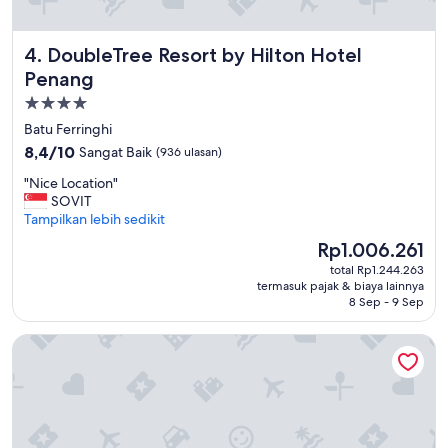
に
対
応
DoubleTree Resort by Hilton Hotel Penang
4. DoubleTree Resort by Hilton Hotel
し
た
Penang
ビ
Properti
ュ
bintang
Batu Ferringhi
ッ
4.0
フ
8.4
8,4/10
Sangat Baik
(936 ulasan)
ェ
dari
"
"Nice Location"
だ
10,
N
SOVIT
っ
Sangat
i
Tampilkan lebih sedikit
た
Baik,
c
が
(936
Harga
Rp1.006.261
e
、
ulasan)
sekarang
total Rp1.244.263
L
食
Rp1.006.261
termasuk pajak & biaya lainnya
o
べ
8 Sep - 9 Sep
c
方
a
が
Shangri-La Golden Sands, Penang
t
分
i
か
o
ら
n
ず
"
手
を