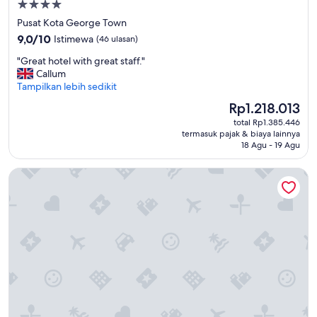
Properti
サ
bintang
Pusat Kota George Town
ー
4.0
9.0
ビ
9,0/10
Istimewa
(46 ulasan)
dari
ス
"
"Great hotel with great staff."
10,
を
G
Callum
Istimewa,
提
r
Tampilkan lebih sedikit
(46
供
e
ulasan)
し
Harga
Rp1.218.013
a
よ
sekarang
total Rp1.385.446
t
う
Rp1.218.013
termasuk pajak & biaya lainnya
h
と
18 Agu - 19 Agu
o
し
t
て
JEN Penang Georgetown by Shangri-La
e
く
l
れ
w
る
i
姿
t
勢
h
が
g
、
r
全
e
て
a
の
t
ス
s