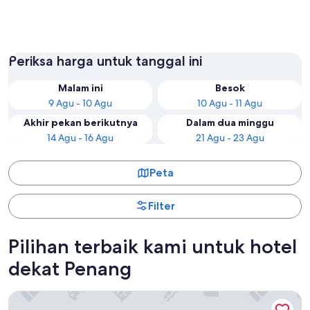
George Town
Butterw
Periksa harga untuk tanggal ini
Malam ini
Besok
9 Agu - 10 Agu
10 Agu - 11 Agu
Akhir pekan berikutnya
Dalam dua minggu
14 Agu - 16 Agu
21 Agu - 23 Agu
Peta
Filter
Pilihan terbaik kami untuk hotel
dekat Penang
Shangri-La Rasa Sayang, Penang