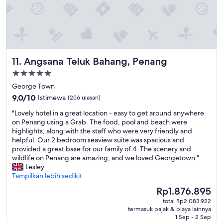
n
t
i
t
m
r
a
e
l
s
s
s
Angsana Teluk Bahang, Penang
11. Angsana Teluk Bahang, Penang
a
k
r
a
Properti
o
m
bintang
George Town
u
i
5.0
n
9.0
s
9,0/10
Istimewa
(256 ulasan)
d
dari
a
"
"Lovely hotel in a great location - easy to get around anywhere
t
10,
n
L
on Penang using a Grab. The food, pool and beach were
h
Istimewa,
g
o
highlights, along with the staff who were very friendly and
e
(256
a
v
helpful. Our 2 bedroom seaview suite was spacious and
r
ulasan)
t
e
provided a great base for our family of 4. The scenery and
o
k
l
wildlife on Penang are amazing, and we loved Georgetown."
o
e
y
Lesley
m
r
h
Tampilkan lebih sedikit
.
a
o
K
s
Harga
Rp1.876.895
t
a
t
sekarang
total Rp2.083.922
e
n
i
Rp1.876.895
termasuk pajak & biaya lainnya
l
a
d
1 Sep - 2 Sep
i
w
a