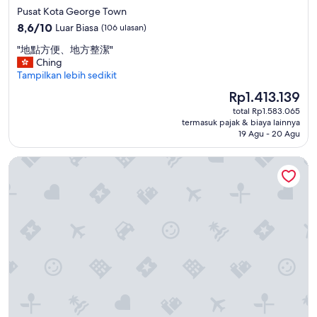
s
t
u
bintang
r
Pusat Kota George Town
o
t
r
i
4.0
8.6
8,6/10
t
Luar Biasa
(106 ulasan)
e
f
a
dari
h
n
a
n
"
"地點方便、地方整潔"
10,
e
t
m
o
地
Ching
Luar
y
i
i
p
點
Tampilkan lebih sedikit
Biasa,
c
v
l
t
方
(106
a
Harga
e
Rp1.413.139
y
i
便
ulasan)
n
sekarang
.
o
o
total Rp1.583.065
、
'
Rp1.413.139
B
f
termasuk pajak & biaya lainnya
n
地
t
u
19 Agu - 20 Agu
4
s
方
f
f
.
.
整
u
f
T
Le Dream Boutique Hotel
T
潔
l
e
h
h
"
f
t
e
e
i
b
s
r
l
r
c
e
l
e
e
s
m
a
n
t
y
k
e
a
r
f
r
u
e
a
y
r
q
s
a
a
u
t
n
n
e
w
d
t