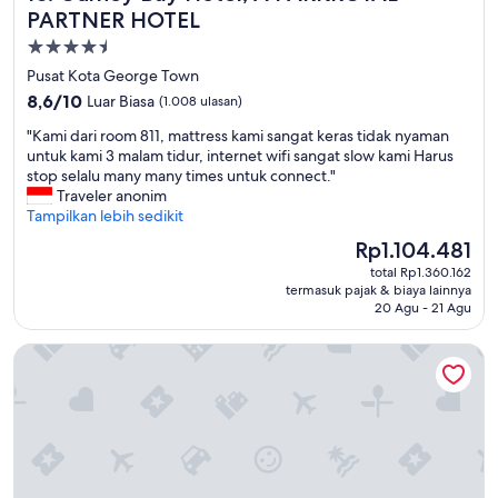
u
PARTNER HOTEL
r
Properti
r
bintang
o
Pusat Kota George Town
o
4.5
8.6
8,6/10
Luar Biasa
(1.008 ulasan)
m
dari
,
"
"Kami dari room 811, mattress kami sangat keras tidak nyaman
10,
l
K
untuk kami 3 malam tidur, internet wifi sangat slow kami Harus
Luar
e
a
stop selalu many many times untuk connect."
Biasa,
a
m
Traveler anonim
(1.008
v
i
Tampilkan lebih sedikit
ulasan)
i
d
Harga
Rp1.104.481
n
a
sekarang
g
total Rp1.360.162
r
Rp1.104.481
termasuk pajak & biaya lainnya
f
i
20 Agu - 21 Agu
u
r
n
o
Angsana Teluk Bahang, Penang
n
o
y
m
t
8
o
1
w
1
e
,
l
m
a
a