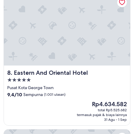
a
な
n
の
,
か
g
、
r
あ
e
ま
a
り
t
綺
v
麗
i
と
e
は
w
い
t
え
Eastern And Oriental Hotel
8. Eastern And Oriental Hotel
o
な
G
い
Properti
u
状
bintang
Pusat Kota George Town
r
況
5.0
n
9.4
9,4/10
Sempurna
(1.001 ulasan)
だ
e
dari
っ
Harga
Rp4.634.582
y
10,
た
sekarang
B
Sempurna,
total Rp5.525.682
"
Rp4.634.582
a
termasuk pajak & biaya lainnya
(1.001
31 Agu - 1 Sep
y
ulasan)
.
S
PARKROYAL Penang Resort