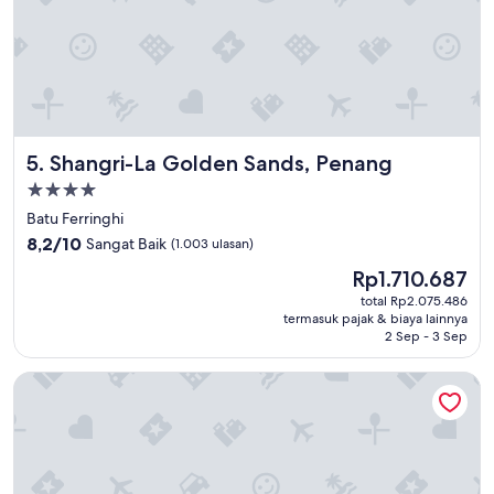
付
け
辛
い
感
じ
だ
っ
Shangri-La Golden Sands, Penang
5. Shangri-La Golden Sands, Penang
た
ビ
Properti
ー
bintang
Batu Ferringhi
チ
4.0
8.2
8,2/10
は
Sangat Baik
(1.003 ulasan)
dari
透
Harga
Rp1.710.687
10,
明
sekarang
Sangat
total Rp2.075.486
度
Rp1.710.687
termasuk pajak & biaya lainnya
Baik,
も
2 Sep - 3 Sep
(1.003
な
ulasan)
く
Ascott Gurney Penang
狭
く
て
期
待
で