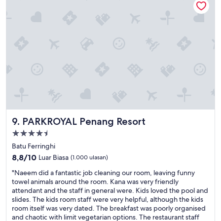
t
a
f
f
a
r
e
h
e
l
p
f
u
PARKROYAL Penang Resort
l
9. PARKROYAL Penang Resort
.
Properti
H
bintang
Batu Ferringhi
i
4.5
g
8.8
8,8/10
Luar Biasa
(1.000 ulasan)
h
dari
"
"Naeem did a fantastic job cleaning our room, leaving funny
l
10,
N
towel animals around the room. Kana was very friendly
y
Luar
a
attendant and the staff in general were. Kids loved the pool and
r
Biasa,
e
slides. The kids room staff were very helpful, although the kids
e
(1.000
e
room itself was very dated. The breakfast was poorly organised
c
ulasan)
m
and chaotic with limit vegetarian options. The restaurant staff
o