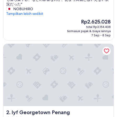
フ
況だった"
は
NOBUHIRO
い
Tampilkan lebih sedikit
な
Harga
Rp2.625.028
か
sekarang
total Rp3.154.408
っ
Rp2.625.028
termasuk pajak & biaya lainnya
た
7 Sep - 8 Sep
が
、
lyf Georgetown Penang
親
切
に
話
を
最
後
ま
で
聞
い
て
く
れ
lyf Georgetown Penang
2. lyf Georgetown Penang
て
、