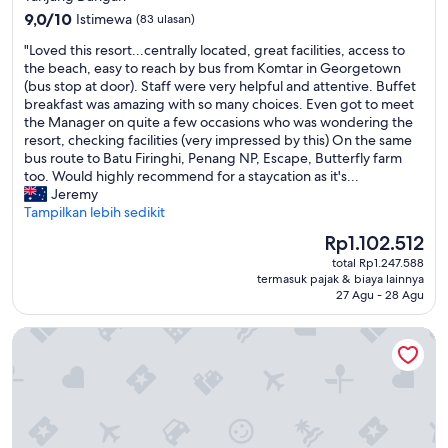
i
w
4.5
n
9.0
l
9,0/10
d
Istimewa
(83 ulasan)
k
g
dari
y
s
a
"
"Loved this resort...centrally located, great facilities, access to
a
10,
.
l
m
L
the beach, easy to reach by bus from Komtar in Georgetown
G
Istimewa,
T
o
i
o
(bus stop at door). Staff were very helpful and attentive. Buffet
r
(83
h
v
H
v
breakfast was amazing with so many choices. Even got to meet
a
ulasan)
e
e
a
e
the Manager on quite a few occasions who was wondering the
b
p
d
r
d
resort, checking facilities (very impressed by this) On the same
.
r
t
u
t
bus route to Batu Firinghi, Penang NP, Escape, Butterfly farm
T
o
h
s
h
too. Would highly recommend for a staycation as it's...
h
p
e
s
i
Jeremy
e
e
p
t
s
Tampilkan lebih sedikit
f
r
o
o
r
o
t
o
p
Harga
Rp1.102.512
e
o
y
l
s
sekarang
total Rp1.247.588
s
d
i
a
e
Rp1.102.512
termasuk pajak & biaya lainnya
o
,
s
n
l
27 Agu - 28 Agu
r
p
l
d
a
t
o
o
s
l
Hompton by the Beach Penang
.
o
c
l
u
.
l
a
i
m
.
a
t
d
a
c
n
e
e
n
e
d
d
s
y
n
b
i
.
m
t