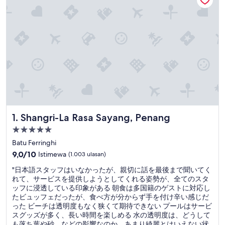
Shangri-La Rasa Sayang, Penang
1. Shangri-La Rasa Sayang, Penang
Properti
bintang
Batu Ferringhi
5.0
9.0
9,0/10
Istimewa
(1.003 ulasan)
dari
"
"日本語スタッフはいなかったが、親切に話を最後まで聞いてく
10,
日
れて、サービスを提供しようとしてくれる姿勢が、全てのスタ
Istimewa,
本
ッフに浸透している印象がある 朝食は多国籍のゲストに対応し
(1.003
語
たビュッフェだったが、食べ方が分からず手を付け辛い感じだ
ulasan)
ス
った ビーチは透明度もなく狭くて期待できない プールはサービ
タ
スグッズが多く、長い時間を楽しめる 水の透明度は、どうして
ッ
も落ち葉や砂、などの影響なのか、あまり綺麗とはいえない状