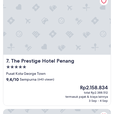
i
め
o
る
n
水
,
の
r
透
o
明
o
度
m
は
i
、
s
ど
s
う
u
し
p
て
The Prestige Hotel Penang
7. The Prestige Hotel Penang
e
も
r
落
Properti
n
ち
bintang
Pusat Kota George Town
i
葉
5.0
9.4
c
9,4/10
Sempurna
(643 ulasan)
や
dari
e
砂
Harga
Rp2.158.834
10,
a
、
sekarang
Sempurna,
n
total Rp2.388.512
な
Rp2.158.834
termasuk pajak & biaya lainnya
(643
d
ど
3 Sep - 4 Sep
ulasan)
c
の
l
影
Eastern And Oriental Hotel
e
響