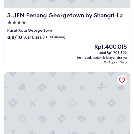
タ
t
ッ
a
フ
JEN Penang Georgetown by Shangri-La
3. JEN Penang Georgetown by Shangri-La
f
に
f
浸
Properti
.
透
bintang
Pusat Kota George Town
"
し
4.0
8.8
8,8/10
Luar Biasa
(1.003 ulasan)
て
dari
い
Harga
Rp1.400.015
10,
る
sekarang
Luar
total Rp1.708.892
印
Rp1.400.015
termasuk pajak & biaya lainnya
Biasa,
象
31 Agu - 1 Sep
(1.003
が
ulasan)
あ
DoubleTree Resort by Hilton Hotel Penang
る
朝
食
は
多
国
籍
の
ゲ
ス
ト