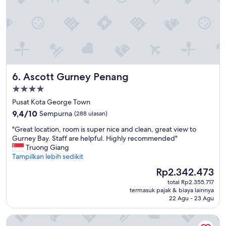
き
な
い
プ
ー
ル
は
サ
Ascott Gurney Penang
6. Ascott Gurney Penang
ー
ビ
Properti
ス
bintang
Pusat Kota George Town
グ
4.0
9.4
ッ
9,4/10
Sempurna
(288 ulasan)
dari
ズ
"
"Great location, room is super nice and clean, great view to
10,
が
G
Gurney Bay. Staff are helpful. Highly recommended"
Sempurna,
多
r
Truong Giang
(288
く
e
Tampilkan lebih sedikit
ulasan)
、
a
長
Harga
Rp2.342.473
t
い
sekarang
total Rp2.355.717
l
時
Rp2.342.473
termasuk pajak & biaya lainnya
o
間
22 Agu - 23 Agu
c
を
a
楽
The Prestige Hotel Penang
t
し