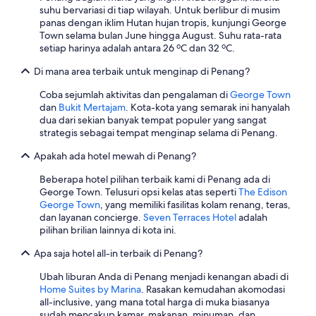
s
suhu bervariasi di tiap wilayah. Untuk berlibur di musim
e
panas dengan iklim Hutan hujan tropis, kunjungi George
d
Town selama bulan June hingga August. Suhu rata-rata
b
setiap harinya adalah antara 26 ºC dan 32 ºC.
y
t
Di mana area terbaik untuk menginap di Penang?
h
i
Coba sejumlah aktivitas dan pengalaman di
George Town
s
dan
Bukit Mertajam
. Kota-kota yang semarak ini hanyalah
)
dua dari sekian banyak tempat populer yang sangat
O
strategis sebagai tempat menginap selama di Penang.
n
t
Apakah ada hotel mewah di Penang?
h
e
Beberapa hotel pilihan terbaik kami di Penang ada di
s
George Town. Telusuri opsi kelas atas seperti
The Edison
a
George Town
, yang memiliki fasilitas kolam renang, teras,
m
dan layanan concierge.
Seven Terraces Hotel
adalah
e
pilihan brilian lainnya di kota ini.
b
Apa saja hotel all-in terbaik di Penang?
u
s
Ubah liburan Anda di Penang menjadi kenangan abadi di
r
Home Suites by Marina
. Rasakan kemudahan akomodasi
o
all-inclusive, yang mana total harga di muka biasanya
u
sudah mencakup kamar, makanan, minuman, dan