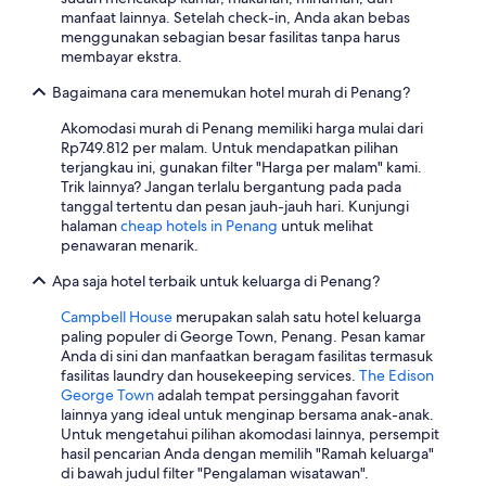
t
manfaat lainnya. Setelah check-in, Anda akan bebas
e
menggunakan sebagian besar fasilitas tanpa harus
t
membayar ekstra.
o
B
Bagaimana cara menemukan hotel murah di Penang?
a
t
Akomodasi murah di Penang memiliki harga mulai dari
u
Rp749.812 per malam. Untuk mendapatkan pilihan
F
terjangkau ini, gunakan filter "Harga per malam" kami.
i
Trik lainnya? Jangan terlalu bergantung pada pada
r
tanggal tertentu dan pesan jauh-jauh hari. Kunjungi
i
halaman
cheap hotels in Penang
untuk melihat
n
penawaran menarik.
g
h
Apa saja hotel terbaik untuk keluarga di Penang?
i
,
Campbell House
merupakan salah satu hotel keluarga
P
paling populer di George Town, Penang. Pesan kamar
e
Anda di sini dan manfaatkan beragam fasilitas termasuk
n
fasilitas laundry dan housekeeping services.
The Edison
a
George Town
adalah tempat persinggahan favorit
n
lainnya yang ideal untuk menginap bersama anak-anak.
g
Untuk mengetahui pilihan akomodasi lainnya, persempit
N
hasil pencarian Anda dengan memilih "Ramah keluarga"
P
di bawah judul filter "Pengalaman wisatawan".