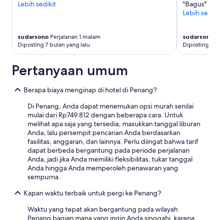
Lebih sedikit
"Bagus"
i
Lebih sediki
n
g
f
sudarsono
Perjalanan 1 malam
sudarsono
Pe
a
Diposting 7 bulan yang lalu
Diposting 8 b
c
i
Pertanyaan umum
l
i
t
Berapa biaya menginap di hotel di Penang?
i
e
Di Penang, Anda dapat menemukan opsi murah senilai
s
mulai dari Rp749.812 dengan beberapa cara. Untuk
(
melihat apa saja yang tersedia, masukkan tanggal liburan
v
Anda, lalu persempit pencarian Anda berdasarkan
e
fasilitas, anggaran, dan lainnya. Perlu diingat bahwa tarif
r
dapat berbeda bergantung pada periode perjalanan
y
Anda, jadi jika Anda memiliki fleksibilitas, tukar tanggal
i
Anda hingga Anda memperoleh penawaran yang
m
sempurna.
p
Kapan waktu terbaik untuk pergi ke Penang?
r
e
Waktu yang tepat akan bergantung pada wilayah
s
Penang bagian mana yang ingin Anda singgahi, karena