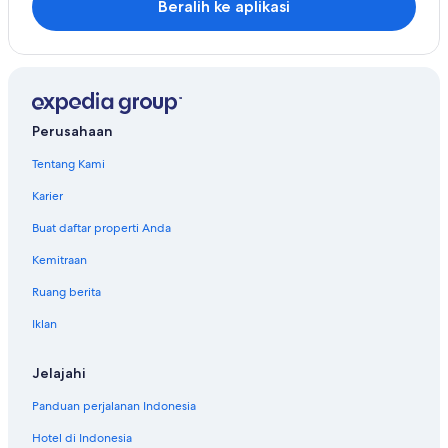
Beralih ke aplikasi
Perusahaan
Tentang Kami
Karier
Buat daftar properti Anda
Kemitraan
Ruang berita
Iklan
Jelajahi
Panduan perjalanan Indonesia
Hotel di Indonesia