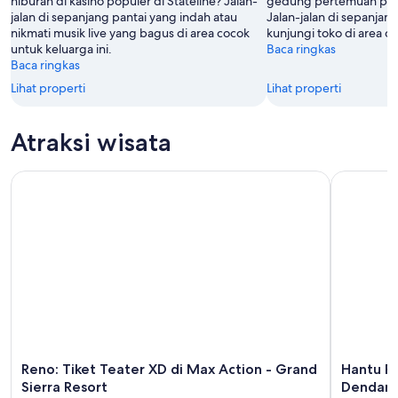
hiburan di kasino populer di Stateline? Jalan-
gedung pertemuan popul
jalan di sepanjang pantai yang indah atau
Jalan-jalan di sepanjan
nikmati musik live yang bagus di area cocok
kunjungi toko di area co
untuk keluarga ini.
Baca ringkas
Baca ringkas
Lihat properti
Lihat properti
Atraksi wisata
Reno: Tiket Teater XD di Max Action - Grand Sierra Resort
Hantu Ren
Reno: Tiket Teater XD di Max Action - Grand
Hantu R
Sierra Resort
Dendam,