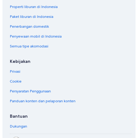
Properti liburan di Indonesia
Paket liburan di Indonesia
Penerbangan domestik
Penyewaan mobil di Indonesia
Semua tipe akomodasi
Kebijakan
Privasi
Cookie
Persyaratan Penggunaan
Panduan konten dan pelaporan konten
Bantuan
Dukungan