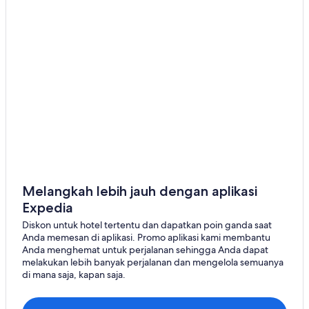
Danau Donner
Taman Hiburan Lagoon
Temple Square
Lakeside Beach
Universitas Brigham Young
Resor Gunung Solitude
Arena Balap Internasional Bonneville Salt Flats
Delta Center
Main Street
Melangkah lebih jauh dengan aplikasi
Lapangan Golf Tahoe Edgewood
Expedia
Atlantis Casino
Diskon untuk hotel tertentu dan dapatkan poin ganda saat
Anda memesan di aplikasi. Promo aplikasi kami membantu
Utah State Fairpark
Anda menghemat untuk perjalanan sehingga Anda dapat
melakukan lebih banyak perjalanan dan mengelola semuanya
di mana saja, kapan saja.