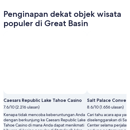
untuk
Great
harga
malam
Basin
di
Penginapan dekat objek wisata
ini,
untuk
Great
8
besok
Basin
populer di Great Basin
Agu
malam,
untuk
-
9
akhir
9
Agu
pekan
Agu
-
berikutnya,
10
14
Agu
Agu
-
16
Agu
Caesars Republic Lake Tahoe Casino
Salt Palace Conven
7.6/10 (2.216 ulasan)
8.6/10 (1.656 ulasan)
Kenapa tidak mencoba keberuntungan Anda
Cari tahu acara apa ya
dengan berkunjung ke Caesars Republic Lake
diselenggarakan di Salt
Tahoe Casino di mana Anda dapat menikmati
Center selama perjalan