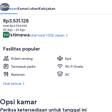
belumnya
Berikutnya
67+
Ringkasan
Kamar
Lokasi
Kebijakan
Harga
Rp3.531.128
saat
total Rp4.534.943
ini
25 Agu - 26 Agu
Rp3.531.128
Ulasan
Istimewa
9,0
Lihat total 1.002 ulasan
9,0 dari 10
Fasilitas populer
Kolam renang
Spa
Mata air panas
Termasuk parkir
Wi-Fi Gratis
Restoran
AC
Lihat semua
Opsi kamar
Periksa ketersediaan untuk tanggal ini