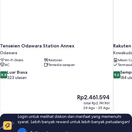
Tenseien Odawara Station Annex
Rakuten
Odawara
Kowakuda
Wi-Fi Gratis
Restoran
Mesin Cu
AC
Tersedia sarapan
Termasuk
8.8
9.6
Luar Biasa
Semp
8,8
9,6
dari
dari
323 ulasan
184 ul
10,
10,
Luar
Sempurna
Biasa,
184
Harga
Rp2.461.594
323
ulasan
sekarang
total Rp2.741.961
ulasan
Rp2.461.594
24 Agu - 25 Agu
Login untuk melihat diskon dan manfaat yang memenuhi
syarat. Lebih banyak reward untuk lebih banyak petualangan!