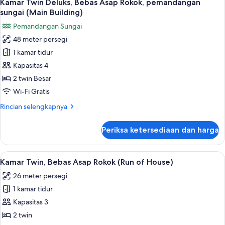
14
Bebas
Kamar Twin Deluks, Bebas Asap Rokok, pemandangan
semua
Asap
sungai (Main Building)
Rokok,
foto
Pemandangan Sungai
pemandangan
untuk
sungai
48 meter persegi
Kamar
(Rainbow
1 kamar tidur
Twin
Plaza)
Deluks,
Kapasitas 4
Bebas
2 twin Besar
Asap
Wi-Fi Gratis
Rokok,
Rincian
Rincian selengkapnya
pemandangan
lebih
sungai
lanjut
Periksa ketersediaan dan harga
untuk
(Main
Kamar
Building)
Twin
Lihat
Brankas, meja kerja, ruang kerja rama
13
Deluks,
Kamar Twin, Bebas Asap Rokok (Run of House)
semua
Bebas
26 meter persegi
Asap
foto
Rokok,
1 kamar tidur
untuk
pemandangan
Kamar
Kapasitas 3
sungai
Twin,
(Main
2 twin
Building)