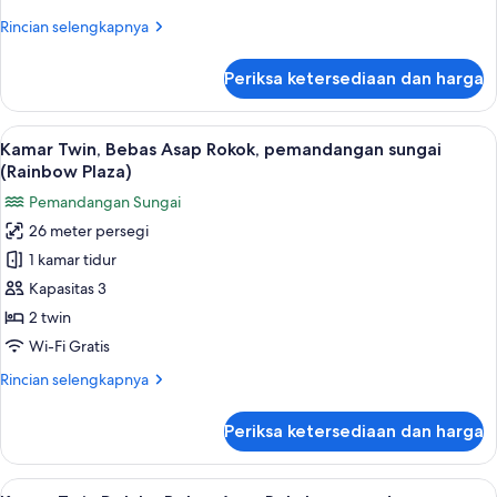
Rokok
Rincian
Rincian selengkapnya
(Japanese
lebih
Western
lanjut
Periksa ketersediaan dan harga
untuk
Style)
Kamar,
Bebas
Lihat
Kamar Twin, Bebas Asap Rokok, pemand
10
Asap
Kamar Twin, Bebas Asap Rokok, pemandangan sungai
semua
Rokok
(Rainbow Plaza)
(Japanese
foto
Pemandangan Sungai
Western
untuk
Style)
26 meter persegi
Kamar
1 kamar tidur
Twin,
Bebas
Kapasitas 3
Asap
2 twin
Rokok,
Wi-Fi Gratis
pemandangan
Rincian
Rincian selengkapnya
sungai
lebih
(Rainbow
lanjut
Periksa ketersediaan dan harga
untuk
Plaza)
Kamar
Twin,
Lihat
Kamar Twin Deluks, Bebas Asap Rokok,