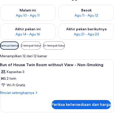
Periksa ketersediaan untuk malam ini Agu 10 - Agu 11
Periksa ketersediaan untuk be
Malam ini
Besok
Agu 10 - Agu 11
Agu 11 - Agu 12
Periksa ketersediaan untuk akhir pekan ini Agu 14 - Agu 16
Periksa ketersediaan untuk ak
Akhir pekan ini
Akhir pekan berikutnya
Agu 14 - Agu 16
Agu 21 - Agu 23
Filter
Semua kamar
2 tempat tidur
3+ tempat tidur
tersedia
untuk
Menampilkan 12 dari 12 kamar
kamar
Lihat
Brankas, meja kerja, ruang kerja rama
13
Run of House Twin Room without View - Non-Smoking
semua
Kapasitas 3
foto
2 twin
untuk
Run
Wi-Fi Gratis
of
Rincian
Rincian selengkapnya
House
lebih
lanjut
Twin
Periksa ketersediaan dan harga
untuk
Room
Run