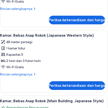
Bebas
Wi-Fi Gratis
Asap
Rincian
Rincian selengkapnya
Rokok
lebih
(Run
lanjut
Periksa ketersediaan dan harga
untuk
of
Kamar
House)
Twin,
Lihat
Kamar, Bebas Asap Rokok (Japanese Wes
15
Bebas
Kamar, Bebas Asap Rokok (Japanese Western Style)
semua
Asap
48 meter persegi
Rokok
foto
(Run
1 kamar tidur
untuk
of
Kamar,
Kapasitas 5
House)
Bebas
2 twin dan 3 futon twin
Asap
Wi-Fi Gratis
Rokok
Rincian
Rincian selengkapnya
(Japanese
lebih
Western
lanjut
Periksa ketersediaan dan harga
untuk
Style)
Kamar,
Bebas
Lihat
Kamar, Bebas Asap Rokok (Main Buildin
11
Asap
Kamar, Bebas Asap Rokok (Main Building, Japanese Style)
semua
Rokok
Pemandangan Pegunungan