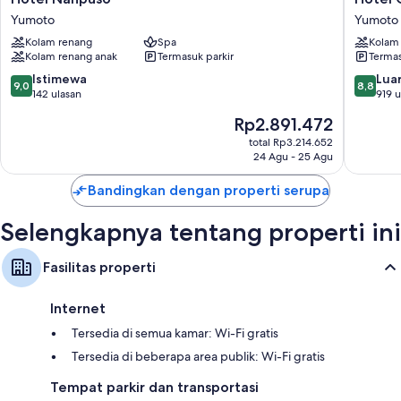
ruang kerja ramah laptop dan AC, serta fasilitas seperti WiFi gratis dan
Nanpuso
Okada
brankas. Ulasan tamu memberikan nilai tinggi untuk kamar kebersihan
Yumoto
Yumoto
Yumoto
Yumoto
kamar di properti ini.
Kolam renang
Spa
Kolam
Kolam renang anak
Termasuk parkir
Termas
Fasilitas ekstra termasuk:
9.0
8.8
Istimewa
Luar
9,0
8,8
Kamar mandi dengan kombinasi shower/bathtub dan perlengkapan
dari
dari
142 ulasan
919 u
mandi gratis
10,
10,
Harga
Rp2.891.472
Istimewa,
Luar
Lemari dan ruang baju, lemari es, dan pemanas air untuk kopi/teh
sekarang
142
Biasa,
total Rp3.214.652
Rp2.891.472
24 Agu - 25 Agu
ulasan
919
ulasan
Bandingkan dengan properti serupa
Selengkapnya tentang properti ini
Fasilitas properti
Internet
Tersedia di semua kamar: Wi-Fi gratis
Tersedia di beberapa area publik: Wi-Fi gratis
Tempat parkir dan transportasi