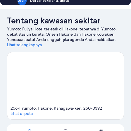
Login
Daftar sekarang, gratis
Tentang kawasan sekitar
Yumoto Fujiya Hotel terletak di Hakone, tepatnya di Yumoto,
dekat stasiun kereta. Onsen Hakone dan Hakone Kowakien
Yunessun patut Anda singgahi jika agenda Anda melibatkan
kegiatan seru, atau kunjungi Taman Nasional Fuji-Hakone-Izu
Lihat selengkapnya
serta Danau Ashi jika Anda ingin menjelajahi kecantikan alam
kawasan ini. Museum Mainan Hakone dan Museum Sejarah Alam
Prefektur Kanagawa juga patut untuk dikunjungi.
Kunjungi
panduan perjalanan kami untuk Hakone
256-1 Yumoto, Hakone, Kanagawa-ken, 250-0392
Lihat di peta
Peta