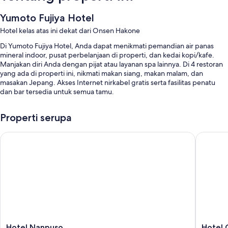
Yumoto Fujiya Hotel
Hotel kelas atas ini dekat dari Onsen Hakone
Di Yumoto Fujiya Hotel, Anda dapat menikmati pemandian air panas
mineral indoor, pusat perbelanjaan di properti, dan kedai kopi/kafe.
Manjakan diri Anda dengan pijat atau layanan spa lainnya. Di 4 restoran
yang ada di properti ini, nikmati makan siang, makan malam, dan
masakan Jepang. Akses Internet nirkabel gratis serta fasilitas penatu
dan bar tersedia untuk semua tamu.
Anda juga akan menemukan manfaat seperti:
Properti serupa
Kolam renang outdoor musiman serta payung kolam renang
Hotel Nanpuso
Hotel O
Parkir mandiri gratis gratis
Sarapan prasmanan (biaya tambahan), pemandian air panas di
properti, dan lift
Resepsionis 24 jam, toko souvenir, dan mesin jual otomatis
Ulasan tamu sangat merekomendasikan staf
Fitur kamar
Semua kamar tamu di Yumoto Fujiya Hotel memberikan fasilitas seperti
Hotel
Hotel
Hotel Nanpuso
Hotel