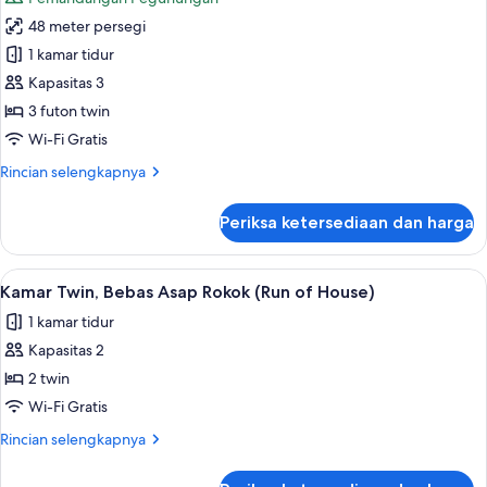
(Japanese
foto
Western
48 meter persegi
untuk
Style)
Kamar,
1 kamar tidur
Bebas
Kapasitas 3
Asap
3 futon twin
Rokok
Wi-Fi Gratis
(Main
Rincian
Rincian selengkapnya
Building,
lebih
Japanese
lanjut
Periksa ketersediaan dan harga
Style)
untuk
Kamar,
Bebas
Lihat
Brankas, meja kerja, ruang kerja rama
7
Asap
Kamar Twin, Bebas Asap Rokok (Run of House)
semua
Rokok
1 kamar tidur
(Main
foto
Building,
Kapasitas 2
untuk
Japanese
Kamar
2 twin
Style)
Twin,
Wi-Fi Gratis
Bebas
Rincian
Rincian selengkapnya
Asap
lebih
Rokok
lanjut