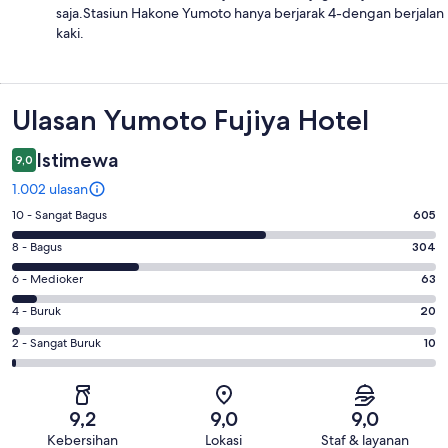
saja.Stasiun Hakone Yumoto hanya berjarak 4-dengan berjalan
kaki.
Ulasan
Ulasan Yumoto Fujiya Hotel
Istimewa
9,0
1.002 ulasan
Penilaian
10 - Sangat Bagus
605
10
Penilaian
8 - Bagus
304
-
8
Sangat
Penilaian
6 - Medioker
63
-
Bagus.
6
Bagus.
Penilaian
4 - Buruk
20
605
-
304
4
dari
Medioker.
Penilaian
2 - Sangat Buruk
10
dari
-
1002
63
2
1002
Buruk.
ulasan
dari
-
ulasan
20
1002
Sangat
dari
9,2
9,0
9,0
ulasan
Buruk.
1002
Kebersihan
Lokasi
Staf & layanan