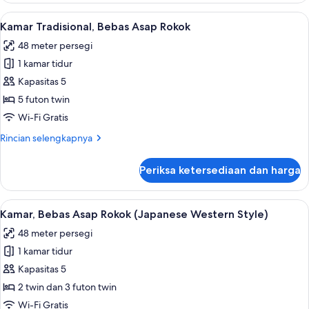
Plaza
Lihat
Kamar Tradisional, Bebas Asap Rokok |
17
Twin
Kamar Tradisional, Bebas Asap Rokok
semua
Room
48 meter persegi
foto
1 kamar tidur
untuk
Kamar
Kapasitas 5
Tradisional,
5 futon twin
Bebas
Wi-Fi Gratis
Asap
Rincian
Rincian selengkapnya
Rokok
lebih
lanjut
Periksa ketersediaan dan harga
untuk
Kamar
Tradisional,
Lihat
Brankas, meja kerja, ruang kerja rama
14
Bebas
Kamar, Bebas Asap Rokok (Japanese Western Style)
semua
Asap
48 meter persegi
Rokok
foto
1 kamar tidur
untuk
Kamar,
Kapasitas 5
Bebas
2 twin dan 3 futon twin
Asap
Wi-Fi Gratis