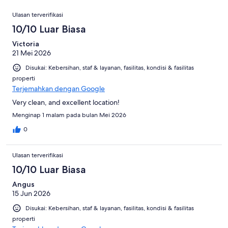
10
ulasan
Ulasan
dari
Ulasan terverifikasi
1002
10/10 Luar Biasa
ulasan
Victoria
21 Mei 2026
Disukai: Kebersihan, staf & layanan, fasilitas, kondisi & fasilitas
properti
Terjemahkan dengan Google
Very clean, and excellent location!
Menginap 1 malam pada bulan Mei 2026
0
Ulasan terverifikasi
10/10 Luar Biasa
Angus
15 Jun 2026
Disukai: Kebersihan, staf & layanan, fasilitas, kondisi & fasilitas
properti