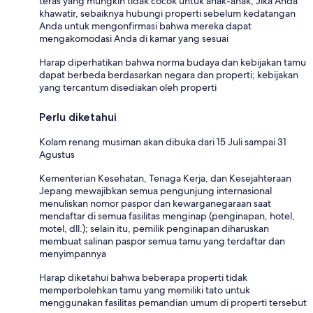
teras yang mungkin tidak cocok untuk anak-anak; Jika Anda
khawatir, sebaiknya hubungi properti sebelum kedatangan
Anda untuk mengonfirmasi bahwa mereka dapat
mengakomodasi Anda di kamar yang sesuai
Harap diperhatikan bahwa norma budaya dan kebijakan tamu
dapat berbeda berdasarkan negara dan properti; kebijakan
yang tercantum disediakan oleh properti
Perlu diketahui
Kolam renang musiman akan dibuka dari 15 Juli sampai 31
Agustus
Kementerian Kesehatan, Tenaga Kerja, dan Kesejahteraan
Jepang mewajibkan semua pengunjung internasional
menuliskan nomor paspor dan kewarganegaraan saat
mendaftar di semua fasilitas menginap (penginapan, hotel,
motel, dll.); selain itu, pemilik penginapan diharuskan
membuat salinan paspor semua tamu yang terdaftar dan
menyimpannya
Harap diketahui bahwa beberapa properti tidak
memperbolehkan tamu yang memiliki tato untuk
menggunakan fasilitas pemandian umum di properti tersebut