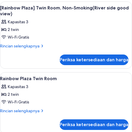
without
of
Lihat
Brankas, meja kerja, ruang kerja rama
10
View
House
[Rainbow Plaza] Twin Room, Non-Smoking(River side good
semua
Twin
-
view)
Room
foto
Non-
Kapasitas 3
without
untuk
Smoking
View
2 twin
[Rainbow
-
Wi-Fi Gratis
Plaza]
Non-
Smoking
Twin
Rincian
Rincian selengkapnya
lebih
Room,
lanjut
Non-
Periksa ketersediaan dan harga
untuk
Smoking(River
[Rainbow
side
Plaza]
Lihat
Brankas, meja kerja, ruang kerja rama
2
Twin
good
Rainbow Plaza Twin Room
semua
Room,
view)
Kapasitas 3
Non-
foto
Smoking(River
2 twin
untuk
side
Rainbow
Wi-Fi Gratis
good
Plaza
view)
Rincian
Rincian selengkapnya
Twin
lebih
lanjut
Room
Periksa ketersediaan dan harga
untuk
Rainbow