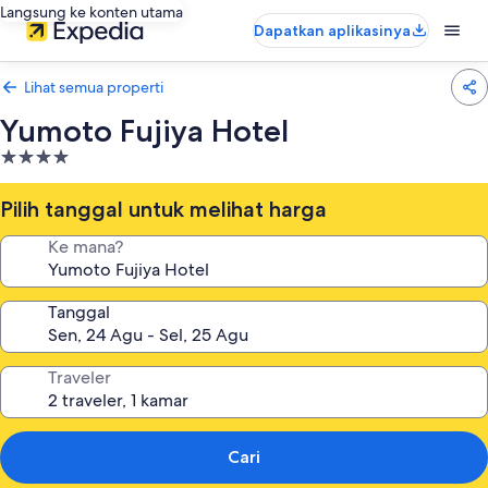
Langsung ke konten utama
Dapatkan aplikasinya
Lihat semua properti
Yumoto Fujiya Hotel
Properti
bintang
4.0
Pilih tanggal untuk melihat harga
Ke mana?
Tanggal
Traveler
Cari