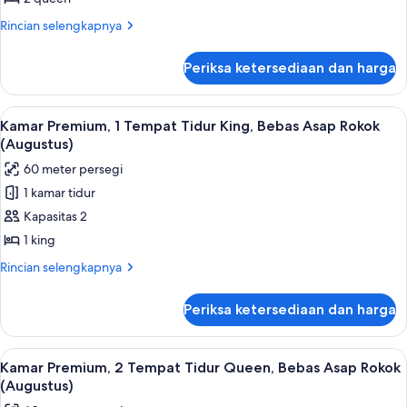
2
Rincian
Rincian selengkapnya
Queen
lebih
lanjut
Beds,
Periksa ketersediaan dan harga
untuk
Non
Augustus
Smoking,
Premium
Lihat
Bantalan ekstra lembut, brankas, meja 
5
Fountain
Room,
Kamar Premium, 1 Tempat Tidur King, Bebas Asap Rokok
semua
2
View
(Augustus)
Queen
foto
60 meter persegi
Beds,
untuk
Non
1 kamar tidur
Kamar
Smoking,
Kapasitas 2
Premium,
Fountain
View
1
1 king
Tempat
Rincian
Rincian selengkapnya
Tidur
lebih
lanjut
King,
Periksa ketersediaan dan harga
untuk
Bebas
Kamar
Asap
Premium,
Lihat
Bantalan ekstra lembut, brankas, meja 
4
Rokok
1
Kamar Premium, 2 Tempat Tidur Queen, Bebas Asap Rokok
semua
Tempat
(Augustus)
(Augustus)
Tidur
foto