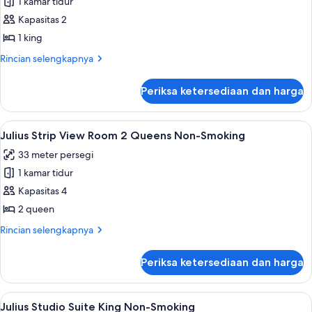
1 kamar tidur
untuk
Non-
Julius
Kapasitas 2
Smoking
Strip
1 king
View
Rincian
Rincian selengkapnya
Room
lebih
King
lanjut
Periksa ketersediaan dan harga
untuk
Non-
Julius
Smoking
Strip
Lihat
Bantalan ekstra lembut, brankas, meja 
4
View
Julius Strip View Room 2 Queens Non-Smoking
semua
Room
33 meter persegi
King
foto
Non-
1 kamar tidur
untuk
Smoking
Julius
Kapasitas 4
Strip
2 queen
View
Rincian
Rincian selengkapnya
Room
lebih
2
lanjut
Periksa ketersediaan dan harga
untuk
Queens
Julius
Non-
Strip
Lihat
Julius Studio Suite King Non-Smoking 
Smoking
5
View
Julius Studio Suite King Non-Smoking