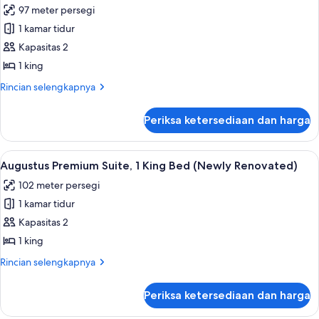
Tempat
97 meter persegi
Tidur
foto
King
1 kamar tidur
untuk
(Nobu)
Octavius
Kapasitas 2
Executive
1 king
Suite,
Rincian
Rincian selengkapnya
1
lebih
King
lanjut
Periksa ketersediaan dan harga
untuk
Bed
Octavius
Executive
Lihat
Augustus Premium Suite, 1 King Bed (
4
Suite,
Augustus Premium Suite, 1 King Bed (Newly Renovated)
semua
1
102 meter persegi
King
foto
Bed
1 kamar tidur
untuk
Augustus
Kapasitas 2
Premium
1 king
Suite,
Rincian
Rincian selengkapnya
1
lebih
King
lanjut
Periksa ketersediaan dan harga
untuk
Bed
Augustus