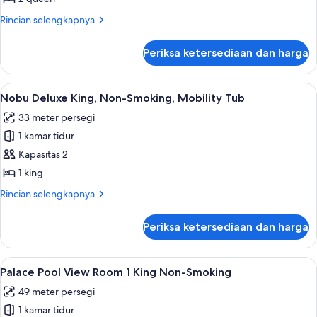
2
Rincian
Rincian selengkapnya
Queen,
lebih
Non-
lanjut
Periksa ketersediaan dan harga
untuk
Smoking,Roll-
Julius
In
Deluxe,
Lihat
Bantalan ekstra lembut, brankas, meja 
Shower
4
2
Nobu Deluxe King, Non-Smoking, Mobility Tub
semua
Queen,
33 meter persegi
Non-
foto
Smoking,Roll-
1 kamar tidur
untuk
In
Nobu
Kapasitas 2
Shower
Deluxe
1 king
King,
Rincian
Rincian selengkapnya
Non-
lebih
Smoking,
lanjut
Periksa ketersediaan dan harga
untuk
Mobility
Nobu
Tub
Deluxe
Lihat
Bantalan ekstra lembut, brankas, meja 
4
King,
Palace Pool View Room 1 King Non-Smoking
semua
Non-
49 meter persegi
Smoking,
foto
Mobility
1 kamar tidur
untuk