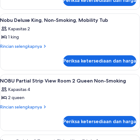
Periksa ketersediaan dan harga
untuk
1
Augustus
King
Premium
Lihat
Bantalan ekstra lembut, brankas, meja 
5
Suite
Nobu Deluxe King, Non-Smoking, Mobility Tub
semua
1
Kapasitas 2
King
foto
1 king
untuk
Nobu
Rincian
Rincian selengkapnya
lebih
Deluxe
lanjut
King,
Periksa ketersediaan dan harga
untuk
Non-
Nobu
Smoking,
Deluxe
Lihat
Bantalan ekstra lembut, brankas, meja 
4
King,
Mobility
NOBU Partial Strip View Room 2 Queen Non-Smoking
semua
Non-
Tub
Kapasitas 4
Smoking,
foto
Mobility
2 queen
untuk
Tub
NOBU
Rincian
Rincian selengkapnya
lebih
Partial
lanjut
Strip
Periksa ketersediaan dan harga
untuk
View
NOBU
Room
Partial
Lihat
Bantalan ekstra lembut, brankas, meja 