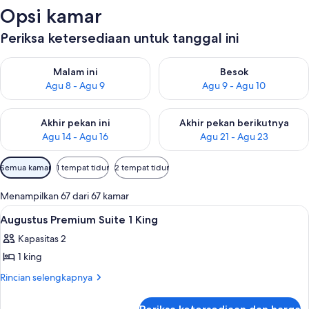
Opsi kamar
Periksa ketersediaan untuk tanggal ini
Periksa ketersediaan untuk malam ini Agu 8 - Agu 9
Periksa ketersediaan untuk be
Malam ini
Besok
Agu 8 - Agu 9
Agu 9 - Agu 10
Periksa ketersediaan untuk akhir pekan ini Agu 14 - Agu 16
Periksa ketersediaan untuk ak
Akhir pekan ini
Akhir pekan berikutnya
Agu 14 - Agu 16
Agu 21 - Agu 23
Filter
Semua kamar
1 tempat tidur
2 tempat tidur
tersedia
untuk
Menampilkan 67 dari 67 kamar
kamar
Lihat
Bantalan ekstra lembut, brankas, meja 
3
Augustus Premium Suite 1 King
semua
Kapasitas 2
foto
1 king
untuk
Augustus
Rincian
Rincian selengkapnya
lebih
Premium
lanjut
Suite