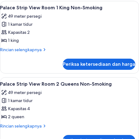
Pool
Lihat
Palace Strip View Room 1 King Non-Smo
Smoking
4
View
Palace Strip View Room 1 King Non-Smoking
semua
Room
49 meter persegi
2
foto
Queens
1 kamar tidur
untuk
Non-
Palace
Kapasitas 2
Smoking
Strip
1 king
View
Rincian
Rincian selengkapnya
Room
lebih
1
lanjut
Periksa ketersediaan dan harga
untuk
King
Palace
Non-
Strip
Lihat
Palace Strip View Room 2 Queens Non-
Smoking
4
View
Palace Strip View Room 2 Queens Non-Smoking
semua
Room
49 meter persegi
1
foto
King
1 kamar tidur
untuk
Non-
Palace
Kapasitas 4
Smoking
Strip
2 queen
View
Rincian
Rincian selengkapnya
Room
lebih
2
lanjut