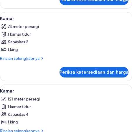
untuk
Kamar
Lihat
Kamar | Bantalan ekstra lembut, branka
5
Kamar
semua
74 meter persegi
foto
1 kamar tidur
untuk
Kamar
Kapasitas 2
1 king
Rincian
Rincian selengkapnya
lebih
lanjut
Periksa ketersediaan dan harga
untuk
Kamar
Lihat
Bantalan ekstra lembut, brankas, meja 
6
Kamar
semua
121 meter persegi
foto
1 kamar tidur
untuk
Kamar
Kapasitas 4
1 king
Rincian
Rincian selengkapnya