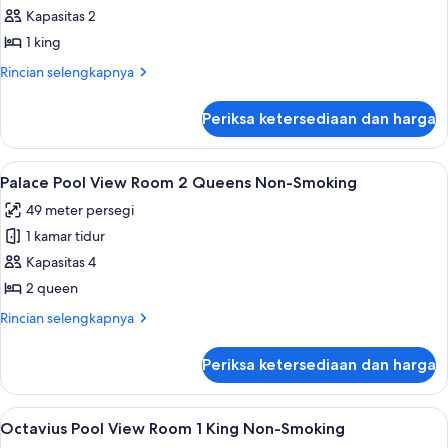
Tub
Palace
Kapasitas 2
Pool
1 king
View
Rincian
Rincian selengkapnya
Room
lebih
1
lanjut
Periksa ketersediaan dan harga
untuk
King
Palace
Non-
Pool
Lihat
Bantalan ekstra lembut, brankas, meja 
Smoking
4
View
Palace Pool View Room 2 Queens Non-Smoking
semua
Room
49 meter persegi
1
foto
King
1 kamar tidur
untuk
Non-
Palace
Kapasitas 4
Smoking
Pool
2 queen
View
Rincian
Rincian selengkapnya
Room
lebih
2
lanjut
Periksa ketersediaan dan harga
untuk
Queens
Palace
Non-
Pool
Lihat
Bantalan ekstra lembut, brankas, meja 
Smoking
4
View
Octavius Pool View Room 1 King Non-Smoking
semua
Room