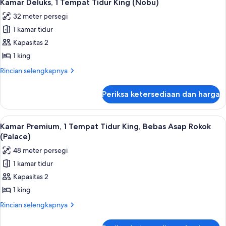
4
Strip
2
Kamar Deluks, 1 Tempat Tidur King (Nobu)
semua
View
Queen
32 meter persegi
Room
foto
Non-
2
1 kamar tidur
untuk
Smoking
Queen
Kamar
Kapasitas 2
Non-
Deluks,
Smoking
1 king
1
Rincian
Rincian selengkapnya
Tempat
lebih
Tidur
lanjut
Periksa ketersediaan dan harga
untuk
King
Kamar
(Nobu)
Deluks,
Lihat
Bantalan ekstra lembut, brankas, meja 
4
1
Kamar Premium, 1 Tempat Tidur King, Bebas Asap Rokok
semua
Tempat
(Palace)
Tidur
foto
48 meter persegi
King
untuk
(Nobu)
1 kamar tidur
Kamar
Kapasitas 2
Premium,
1
1 king
Tempat
Rincian
Rincian selengkapnya
Tidur
lebih
lanjut
King,