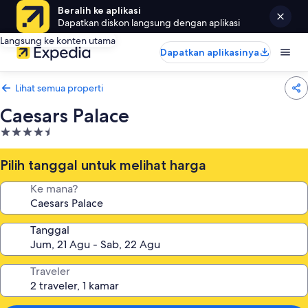
Beralih ke aplikasi
Dapatkan diskon langsung dengan aplikasi
Langsung ke konten utama
Dapatkan aplikasinya
Lihat semua properti
Caesars Palace
Properti
bintang
4.5
Pilih tanggal untuk melihat harga
Ke mana?
Tanggal
Traveler