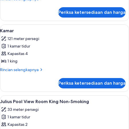
lebih
lanjut
Periksa ketersediaan dan harga
untuk
Kamar
Lihat
Bantalan ekstra lembut, brankas, meja 
7
Kamar
semua
121 meter persegi
foto
1 kamar tidur
untuk
Kamar
Kapasitas 4
1 king
Rincian
Rincian selengkapnya
lebih
lanjut
Periksa ketersediaan dan harga
untuk
Kamar
Lihat
Bantalan ekstra lembut, brankas, meja 
4
Julius Pool View Room King Non-Smoking
semua
33 meter persegi
foto
1 kamar tidur
untuk
Julius
Kapasitas 2