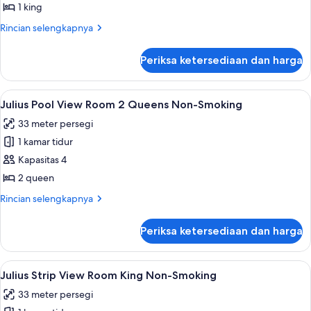
Pool
1 king
View
Rincian
Rincian selengkapnya
Room
lebih
King
lanjut
Periksa ketersediaan dan harga
untuk
Non-
Julius
Smoking
Pool
Lihat
Bantalan ekstra lembut, brankas, meja 
4
View
Julius Pool View Room 2 Queens Non-Smoking
semua
Room
33 meter persegi
King
foto
Non-
1 kamar tidur
untuk
Smoking
Julius
Kapasitas 4
Pool
2 queen
View
Rincian
Rincian selengkapnya
Room
lebih
2
lanjut
Periksa ketersediaan dan harga
untuk
Queens
Julius
Non-
Pool
Lihat
Bantalan ekstra lembut, brankas, meja 
Smoking
5
View
Julius Strip View Room King Non-Smoking
semua
Room
33 meter persegi
2
foto
Queens