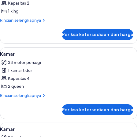
Kamar
Kapasitas 2
1 king
Rincian
Rincian selengkapnya
lebih
lanjut
Periksa ketersediaan dan harga
untuk
Kamar
Lihat
Bantalan ekstra lembut, brankas, meja 
4
Kamar
semua
33 meter persegi
foto
1 kamar tidur
untuk
Kamar
Kapasitas 4
2 queen
Rincian
Rincian selengkapnya
lebih
lanjut
Periksa ketersediaan dan harga
untuk
Kamar
Lihat
Bantalan ekstra lembut, brankas, meja 
5
Kamar
semua