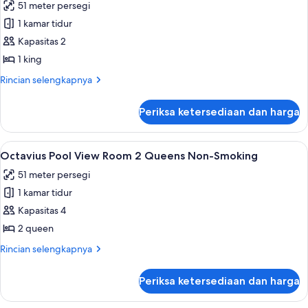
51 meter persegi
2
foto
Queens
1 kamar tidur
untuk
Non-
Octavius
Kapasitas 2
Smoking
Pool
1 king
View
Rincian
Rincian selengkapnya
Room
lebih
1
lanjut
Periksa ketersediaan dan harga
untuk
King
Octavius
Non-
Pool
Lihat
Bantalan ekstra lembut, brankas, meja 
Smoking
4
View
Octavius Pool View Room 2 Queens Non-Smoking
semua
Room
51 meter persegi
1
foto
King
1 kamar tidur
untuk
Non-
Octavius
Kapasitas 4
Smoking
Pool
2 queen
View
Rincian
Rincian selengkapnya
Room
lebih
2
lanjut
Periksa ketersediaan dan harga
untuk
Queens
Octavius
Non-