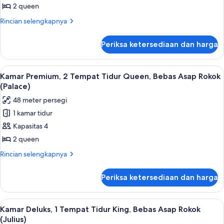
Studio,
2 queen
2
Rincian
Rincian selengkapnya
Queen,
lebih
lanjut
Non-
Periksa ketersediaan dan harga
untuk
Smoking
Palace
(Newly
Premium
Lihat
Bantalan ekstra lembut, brankas, meja 
4
Renovated)
Studio,
Kamar Premium, 2 Tempat Tidur Queen, Bebas Asap Rokok
semua
2
(Palace)
Queen,
foto
48 meter persegi
Non-
untuk
Smoking
1 kamar tidur
Kamar
(Newly
Kapasitas 4
Premium,
Renovated)
2
2 queen
Tempat
Rincian
Rincian selengkapnya
Tidur
lebih
lanjut
Queen,
Periksa ketersediaan dan harga
untuk
Bebas
Kamar
Asap
Premium,
Lihat
Bantalan ekstra lembut, brankas, meja 
5
Rokok
2
Kamar Deluks, 1 Tempat Tidur King, Bebas Asap Rokok
semua
Tempat
(Palace)
(Julius)