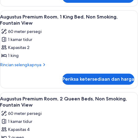
Bebas
Kamar
Asap
Deluks,
Lihat
Bantalan ekstra lembut, brankas, meja 
6
Rokok
2
Augustus Premium Room, 1 King Bed, Non Smoking,
semua
Tempat
(Julius)
Fountain View
Tidur
foto
60 meter persegi
Queen,
untuk
Bebas
1 kamar tidur
Augustus
Asap
Kapasitas 2
Premium
Rokok
(Julius)
Room,
1 king
1
Rincian
Rincian selengkapnya
King
lebih
lanjut
Bed,
Periksa ketersediaan dan harga
untuk
Non
Augustus
Smoking,
Premium
Lihat
Bantalan ekstra lembut, brankas, meja 
5
Fountain
Room,
Augustus Premium Room, 2 Queen Beds, Non Smoking,
semua
1
View
Fountain View
King
foto
60 meter persegi
Bed,
untuk
Non
1 kamar tidur
Augustus
Smoking,
Kapasitas 4
Premium
Fountain
View
Room,
2 queen