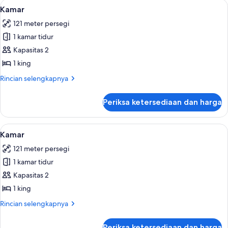
Lihat
Bantalan ekstra lembut, brankas, meja 
7
Kamar
semua
121 meter persegi
foto
1 kamar tidur
untuk
Kamar
Kapasitas 2
1 king
Rincian
Rincian selengkapnya
lebih
lanjut
Periksa ketersediaan dan harga
untuk
Kamar
Lihat
Bantalan ekstra lembut, brankas, meja 
8
Kamar
semua
121 meter persegi
foto
1 kamar tidur
untuk
Kamar
Kapasitas 2
1 king
Rincian
Rincian selengkapnya
lebih
lanjut
Periksa ketersediaan dan harga