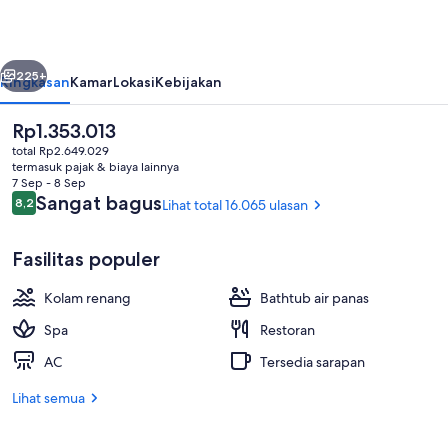
belumnya
Berikutnya
225+
Ringkasan
Kamar
Lokasi
Kebijakan
Harga
Rp1.353.013
saat
total Rp2.649.029
ini
termasuk pajak & biaya lainnya
Rp1.353.013
7 Sep - 8 Sep
Ulasan
Sangat bagus
8,2
Lihat total 16.065 ulasan
8,2 dari 10
Fasilitas populer
15 restoran; melayani makan siang d
Kolam renang
Bathtub air panas
Spa
Restoran
AC
Tersedia sarapan
Lihat semua