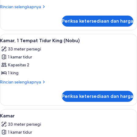
View
2
Rincian
Rincian selengkapnya
Tempat
lebih
Tidur
lanjut
Periksa ketersediaan dan harga
untuk
Queen
Kamar
(Nobu)
Mewah,
Lihat
Bantalan ekstra lembut, brankas, meja 
4
2
Kamar, 1 Tempat Tidur King (Nobu)
semua
Tempat
33 meter persegi
Tidur
foto
Queen
1 kamar tidur
untuk
(Nobu)
Kamar,
Kapasitas 2
1
1 king
Tempat
Rincian
Rincian selengkapnya
Tidur
lebih
King
lanjut
Periksa ketersediaan dan harga
untuk
(Nobu)
Kamar,
1
Lihat
Bantalan ekstra lembut, brankas, meja 
5
Tempat
Kamar
semua
Tidur
33 meter persegi
King
foto
(Nobu)
1 kamar tidur
untuk