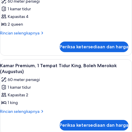
60 meter persegi
King,
untuk
Bebas
1 kamar tidur
Kamar
Asap
Kapasitas 4
Premium,
Rokok
(Augustus)
2
2 queen
Tempat
Rincian
Rincian selengkapnya
Tidur
lebih
lanjut
Queen,
Periksa ketersediaan dan harga
untuk
Bebas
Kamar
Asap
Premium,
Lihat
Bantalan ekstra lembut, brankas, meja 
5
Rokok
2
Kamar Premium, 1 Tempat Tidur King, Boleh Merokok
semua
Tempat
(Augustus)
(Augustus)
Tidur
foto
60 meter persegi
Queen,
untuk
Bebas
1 kamar tidur
Kamar
Asap
Kapasitas 2
Premium,
Rokok
(Augustus)
1
1 king
Tempat
Rincian
Rincian selengkapnya
Tidur
lebih
lanjut
King,
Periksa ketersediaan dan harga
untuk
Boleh