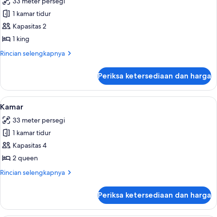
33 meter persegi
foto
1 kamar tidur
untuk
Kamar
Kapasitas 2
1 king
Rincian
Rincian selengkapnya
lebih
lanjut
Periksa ketersediaan dan harga
untuk
Kamar
Lihat
Bantalan ekstra lembut, brankas, meja 
4
Kamar
semua
33 meter persegi
foto
1 kamar tidur
untuk
Kamar
Kapasitas 4
2 queen
Rincian
Rincian selengkapnya
lebih
lanjut
Periksa ketersediaan dan harga
untuk
Kamar