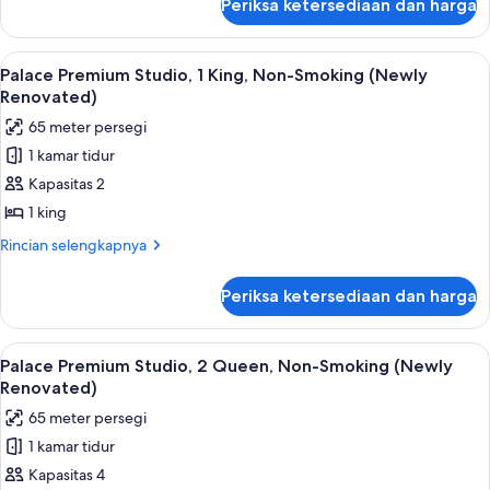
Periksa ketersediaan dan harga
untuk
Bebas
Kamar
Asap
Premium,
Lihat
Palace Premium Studio, 1 King, Non-Sm
4
Rokok
1
Palace Premium Studio, 1 King, Non-Smoking (Newly
semua
Tempat
(Palace)
Renovated)
Tidur
foto
65 meter persegi
King,
untuk
Bebas
1 kamar tidur
Palace
Asap
Kapasitas 2
Premium
Rokok
(Palace)
Studio,
1 king
1
Rincian
Rincian selengkapnya
King,
lebih
lanjut
Non-
Periksa ketersediaan dan harga
untuk
Smoking
Palace
(Newly
Premium
Lihat
Bantalan ekstra lembut, brankas, meja 
4
Renovated)
Studio,
Palace Premium Studio, 2 Queen, Non-Smoking (Newly
semua
1
Renovated)
King,
foto
65 meter persegi
Non-
untuk
Smoking
1 kamar tidur
Palace
(Newly
Kapasitas 4
Premium
Renovated)