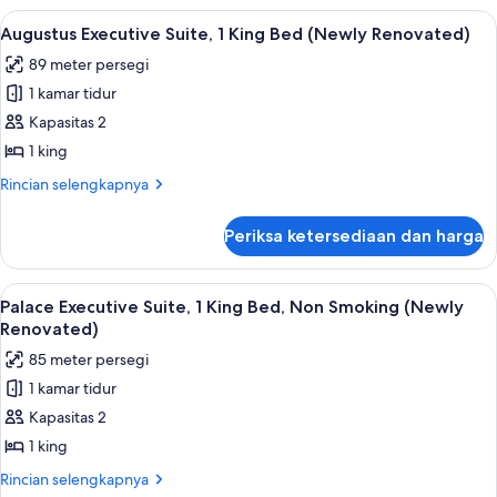
(Newly
Premium
Lihat
TV dan film berbayar
Renovated)
4
Suite,
Augustus Executive Suite, 1 King Bed (Newly Renovated)
semua
1
89 meter persegi
King
foto
Bed
1 kamar tidur
untuk
(Newly
Augustus
Kapasitas 2
Renovated)
Executive
1 king
Suite,
Rincian
Rincian selengkapnya
1
lebih
King
lanjut
Periksa ketersediaan dan harga
untuk
Bed
Augustus
(Newly
Executive
Lihat
Bantalan ekstra lembut, brankas, meja 
Renovated)
4
Suite,
Palace Executive Suite, 1 King Bed, Non Smoking (Newly
semua
1
Renovated)
King
foto
85 meter persegi
Bed
untuk
(Newly
1 kamar tidur
Palace
Renovated)
Kapasitas 2
Executive
Suite,
1 king
1
Rincian
Rincian selengkapnya