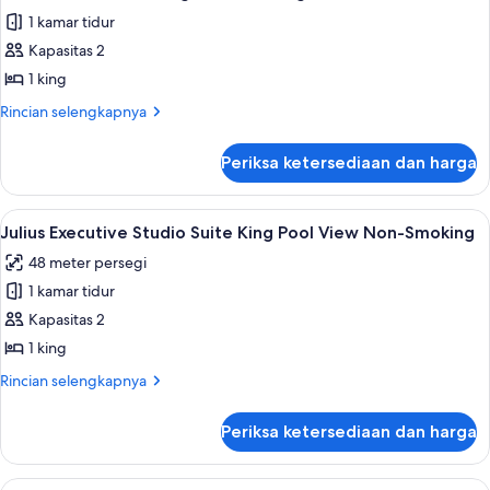
semua
Room
1 kamar tidur
2
foto
Queens
Kapasitas 2
untuk
Non-
Julius
1 king
Smoking
Studio
Rincian
Rincian selengkapnya
Suite
lebih
lanjut
King
Periksa ketersediaan dan harga
untuk
Non-
Julius
Smoking
Studio
Lihat
Julius Executive Studio Suite King Po
4
Suite
Julius Executive Studio Suite King Pool View Non-Smoking
semua
King
48 meter persegi
Non-
foto
Smoking
1 kamar tidur
untuk
Julius
Kapasitas 2
Executive
1 king
Studio
Rincian
Rincian selengkapnya
Suite
lebih
King
lanjut
Periksa ketersediaan dan harga
untuk
Pool
Julius
View
Executive
Lihat
Julius Executive Studio Suite King St