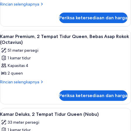
Tempat
Rincian
Rincian selengkapnya
Tidur
lebih
lanjut
King,
Periksa ketersediaan dan harga
untuk
Bebas
Kamar
Asap
Premium,
Lihat
Bantalan ekstra lembut, brankas, meja 
4
Rokok
1
Kamar Premium, 2 Tempat Tidur Queen, Bebas Asap Rokok
semua
Tempat
(Octavius)
(Octavius)
Tidur
foto
51 meter persegi
King,
untuk
Bebas
1 kamar tidur
Kamar
Asap
Kapasitas 4
Premium,
Rokok
(Octavius)
2
2 queen
Tempat
Rincian
Rincian selengkapnya
Tidur
lebih
lanjut
Queen,
Periksa ketersediaan dan harga
untuk
Bebas
Kamar
Asap
Premium,
Lihat
Bantalan ekstra lembut, brankas, meja 
4
Rokok
2
Kamar Deluks, 2 Tempat Tidur Queen (Nobu)
semua
Tempat
(Octavius)
33 meter persegi
Tidur
foto
Queen,
1 kamar tidur