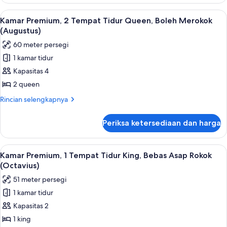
Kamar
Merokok
Premium,
Lihat
Bantalan ekstra lembut, brankas, meja 
4
(Augustus)
1
Kamar Premium, 2 Tempat Tidur Queen, Boleh Merokok
semua
Tempat
(Augustus)
Tidur
foto
60 meter persegi
King,
untuk
Boleh
1 kamar tidur
Kamar
Merokok
Kapasitas 4
Premium,
(Augustus)
2
2 queen
Tempat
Rincian
Rincian selengkapnya
Tidur
lebih
lanjut
Queen,
Periksa ketersediaan dan harga
untuk
Boleh
Kamar
Merokok
Premium,
Lihat
Bantalan ekstra lembut, brankas, meja 
4
(Augustus)
2
Kamar Premium, 1 Tempat Tidur King, Bebas Asap Rokok
semua
Tempat
(Octavius)
Tidur
foto
51 meter persegi
Queen,
untuk
Boleh
1 kamar tidur
Kamar
Merokok
Kapasitas 2
Premium,
(Augustus)
1
1 king