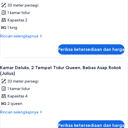
Tidur
foto
33 meter persegi
Queen,
untuk
Bebas
1 kamar tidur
Kamar
Asap
Kapasitas 2
Deluks,
Rokok
(Palace)
1
1 king
Tempat
Rincian
Rincian selengkapnya
Tidur
lebih
lanjut
King,
Periksa ketersediaan dan harga
untuk
Bebas
Kamar
Asap
Deluks,
Lihat
Bantalan ekstra lembut, brankas, meja 
5
Rokok
1
Kamar Deluks, 2 Tempat Tidur Queen, Bebas Asap Rokok
semua
Tempat
(Julius)
(Julius)
Tidur
foto
33 meter persegi
King,
untuk
Bebas
1 kamar tidur
Kamar
Asap
Kapasitas 4
Deluks,
Rokok
(Julius)
2
2 queen
Tempat
Rincian
Rincian selengkapnya
Tidur
lebih
lanjut
Queen,
Periksa ketersediaan dan harga
untuk