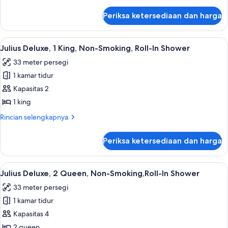
King
lebih
lanjut
Bed,
Periksa ketersediaan dan harga
untuk
Non
Palace
Smoking
Executive
Lihat
Julius Deluxe, 1 King, Non-Smoking, Ro
5
(Newly
Suite,
Julius Deluxe, 1 King, Non-Smoking, Roll-In Shower
semua
1
Renovated)
33 meter persegi
King
foto
Bed,
1 kamar tidur
untuk
Non
Julius
Kapasitas 2
Smoking
Deluxe,
(Newly
1 king
Renovated)
1
Rincian
Rincian selengkapnya
King,
lebih
Non-
lanjut
Periksa ketersediaan dan harga
untuk
Smoking,
Julius
Roll-
Deluxe,
Lihat
Bantalan ekstra lembut, brankas, meja 
In
5
1
Julius Deluxe, 2 Queen, Non-Smoking,Roll-In Shower
semua
King,
Shower
33 meter persegi
Non-
foto
Smoking,
1 kamar tidur
untuk
Roll-
Julius
Kapasitas 4
In
Deluxe,
Shower
2 queen