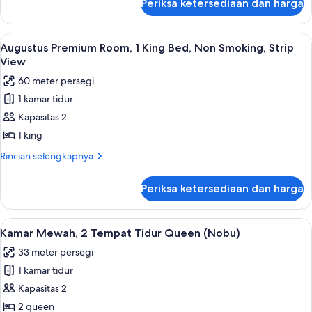
Periksa ketersediaan dan harga
untuk
Queens
Palace
Non-
Strip
Lihat
Bantalan ekstra lembut, brankas, meja 
Smoking
5
View
Augustus Premium Room, 1 King Bed, Non Smoking, Strip
semua
Room
View
2
foto
60 meter persegi
Queens
untuk
Non-
1 kamar tidur
Augustus
Smoking
Kapasitas 2
Premium
Room,
1 king
1
Rincian
Rincian selengkapnya
King
lebih
lanjut
Bed,
Periksa ketersediaan dan harga
untuk
Non
Augustus
Smoking,
Premium
Lihat
Bantalan ekstra lembut, brankas, meja 
4
Strip
Room,
Kamar Mewah, 2 Tempat Tidur Queen (Nobu)
semua
1
View
33 meter persegi
King
foto
Bed,
1 kamar tidur
untuk
Non
Kamar
Kapasitas 2
Smoking,
Mewah,
Strip
2 queen