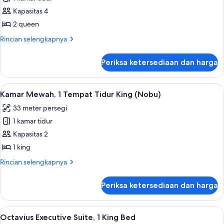
untuk
Bebas
Kamar
Kapasitas 4
Asap
Deluks,
Rokok
2 queen
(Octavius)
2
Rincian
Rincian selengkapnya
Tempat
lebih
Tidur
lanjut
Periksa ketersediaan dan harga
untuk
Queen
Kamar
(Nobu)
Deluks,
Lihat
Bantalan ekstra lembut, brankas, meja 
4
2
Kamar Mewah, 1 Tempat Tidur King (Nobu)
semua
Tempat
33 meter persegi
Tidur
foto
Queen
1 kamar tidur
untuk
(Nobu)
Kamar
Kapasitas 2
Mewah,
1 king
1
Rincian
Rincian selengkapnya
Tempat
lebih
Tidur
lanjut
Periksa ketersediaan dan harga
untuk
King
Kamar
(Nobu)
Mewah,
Lihat
Bantalan ekstra lembut, brankas, meja 
5
1
Octavius Executive Suite, 1 King Bed
semua