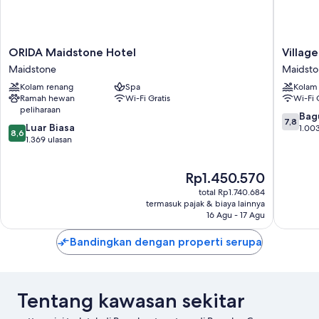
ORIDA
Village
ORIDA Maidstone Hotel
Villag
Maidstone
Hotel
Maidstone
Maidst
Hotel
Maidsto
Kolam renang
Spa
Kolam
Maidstone
Maidsto
Ramah hewan
Wi-Fi Gratis
Wi-Fi 
peliharaan
7.8
Bag
7,8
8.6
Luar Biasa
dari
1.003
8,6
dari
1.369 ulasan
10,
10,
Bagus,
Luar
1.003
Harga
Rp1.450.570
Biasa,
ulasan
sekarang
1.369
total Rp1.740.684
Rp1.450.570
ulasan
termasuk pajak & biaya lainnya
16 Agu - 17 Agu
Bandingkan dengan properti serupa
Tentang kawasan sekitar