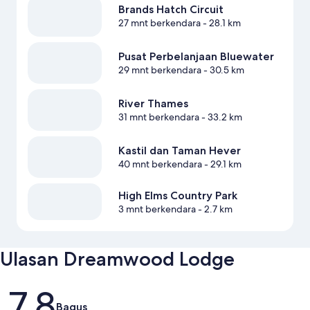
Brands Hatch Circuit
27 mnt berkendara
- 28.1 km
Pusat Perbelanjaan Bluewater
29 mnt berkendara
- 30.5 km
River Thames
31 mnt berkendara
- 33.2 km
Kastil dan Taman Hever
40 mnt berkendara
- 29.1 km
High Elms Country Park
3 mnt berkendara
- 2.7 km
Ulasan Dreamwood Lodge
Ulasan
7,8
Bagus