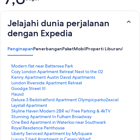
Jelajahi dunia perjalanan
dengan Expedia
Penginapan
Penerbangan
Paket
Mobil
Properti Liburan
Atraksi 
T
Modern flat near Battersea Park
a
T
Cozy London Apartment Retreat Next to the 02
u
a
T
Kenny Apartment Austin David Apartments
t
u
a
T
London Riverside Apartment Retreat
a
t
u
a
T
Goodge Street III
n
a
t
u
a
T
Hausd
S
n
a
t
u
a
T
Deluxe 3 Bedstratford Apartment Olympicparko2excel
t
S
n
a
t
u
a
T
Laystall Apartment
a
t
S
n
a
t
u
a
T
Skyline Haven Modern 2BR w/ Free Parking & 4kTV
n
a
t
S
n
a
t
u
a
T
Stunning Apartment In Fulham Broadway
d
n
a
t
S
n
a
t
u
a
T
One Bed Apartment in Waterloo near Southwark
a
d
n
a
t
S
n
a
t
u
a
T
Royal Residence Penthouse
r
a
d
n
a
t
S
n
a
t
u
a
T
Liberty Serviced Apartment by MySquare
u
r
a
d
n
a
t
S
n
a
t
u
a
T
Luxury 2 bed Apartment in Canary Wharf