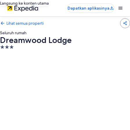
Langsung ke konten utama
Dapatkan aplikasinya
Lihat semua properti
Seluruh rumah
Dreamwood Lodge
Properti
bintang
3.0
Galeri
foto