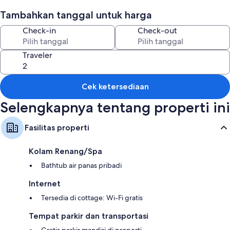
Tambahkan tanggal untuk harga
Fitur kamar
Check-in
Check-out
Semua kamar tamu dilengkapi dengan perabotan berbeda-beda dan
memiliki kenyamanan seperti hot tub pribadi untuk relaksasi, dan
fasilitas seperti WiFi gratis.
Traveler
Manfaat ekstra termasuk:
3 kamar mandi dengan shower
Cek ketersediaan
Lemari dan ruang baju, dapur, dan lemari es
Selengkapnya tentang properti ini
Fasilitas properti
Kolam Renang/Spa
Bathtub air panas pribadi
Internet
Tersedia di cottage: Wi-Fi gratis
Tempat parkir dan transportasi