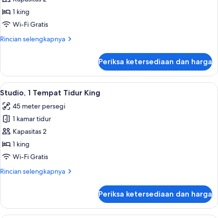
Standar
1 king
(King
Wi-Fi Gratis
-
Rincian
Rincian selengkapnya
Skyline)
lebih
lanjut
Periksa ketersediaan dan harga
untuk
Kamar
Standar
Lihat
Pemandangan dari kamar
10
(King
Studio, 1 Tempat Tidur King
semua
-
45 meter persegi
Skyline)
foto
1 kamar tidur
untuk
Studio,
Kapasitas 2
1
1 king
Tempat
Wi-Fi Gratis
Tidur
Rincian
Rincian selengkapnya
King
lebih
lanjut
Periksa ketersediaan dan harga
untuk
Studio,
1