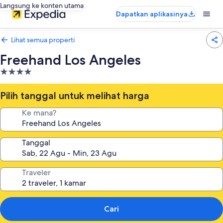
Langsung ke konten utama
Dapatkan aplikasinya
Lihat semua properti
Freehand Los Angeles
Properti
bintang
4.0
Pilih tanggal untuk melihat harga
Ke mana?
Tanggal
Traveler
Cari