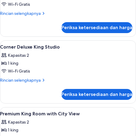
hanya
Wi-Fi Gratis
perempuan
Rincian
Rincian selengkapnya
lebih
lanjut
Periksa ketersediaan dan harga
untuk
Kamar
Deluks,
Lihat
1 kamar tidur, seprai katun Mesir, dan
5
hanya
Corner Deluxe King Studio
semua
perempuan
Kapasitas 2
foto
1 king
untuk
Corner
Wi-Fi Gratis
Deluxe
Rincian
Rincian selengkapnya
King
lebih
lanjut
Studio
Periksa ketersediaan dan harga
untuk
Corner
Deluxe
Lihat
Lain-lain
3
King
Premium King Room with City View
semua
Studio
Kapasitas 2
foto
1 king
untuk