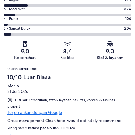
-
8
Sangat
Penilaian
6 - Medioker
324
-
Bagus.
6
Bagus.
Penilaian
4 - Buruk
120
2251
-
693
4
dari
Medioker.
Penilaian
2 - Sangat Buruk
206
dari
-
3594
324
2
3594
Buruk.
ulasan
dari
-
ulasan
120
3594
Sangat
dari
9,0
8,4
9,0
ulasan
Buruk.
3594
Kebersihan
Fasilitas
Staf & layanan
206
ulasan
Ulasan
dari
Ulasan terverifikasi
3594
10/10 Luar Biasa
ulasan
Maria
31 Jul 2026
Disukai: Kebersihan, staf & layanan, fasilitas, kondisi & fasilitas
properti
Terjemahkan dengan Google
Great management Clean hotel would definitely recommend
Menginap 2 malam pada bulan Juli 2026