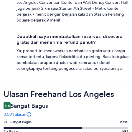
Los Angeles Convention Center dan Walt Disney Concert Hall
juga berjarak 2 km saja.Stasiun 7th Street - Metro Center
berjarak 7 menit dengan berjalan kaki dan Stasiun Pershing
Square berjarak 9 menit.
Dapatkah saya membatalkan reservasi di secara
gratis dan menerima refund penuh?
Ya, properti ini menawarkan pembatalan gratis untuk harga
kamar tertentu, karena fleksibilitas itu penting! Baca kebijakan
pembatalan properti di situs web kami untuk detail
selengkapnya tentang pengecualian atau persyaratannya.
Ulasan
Ulasan Freehand Los Angeles
Sangat Bagus
8,6
3.594 ulasan
Penilaian
10 - Sangat Bagus
2.251
10
Penilaian
8 - Bagus
693