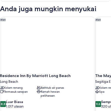
Kamar
Double
Anda juga mungkin menyukai
atau
Twin
Keluarga
Residence Inn By Marriott Long Beach
The Mayb
Iklan
Iklan
Residence Inn By Marriott Long Beach
The May
Long Beach
Segitiga 
Kolam renang
Bathtub air panas
Kolam r
Termasuk sarapan
Ramah hewan
Spa
peliharaan
8.8
9.6
Luar Biasa
Semp
8,8
9,6
dari
dari
1.017 ulasan
320 u
10,
10,