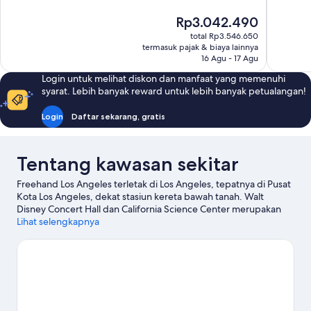
Luar
Sempurna
Harga
Rp3.042.490
Biasa,
320
sekarang
1.017
ulasan
total Rp3.546.650
Rp3.042.490
termasuk pajak & biaya lainnya
ulasan
16 Agu - 17 Agu
Login untuk melihat diskon dan manfaat yang memenuhi
syarat. Lebih banyak reward untuk lebih banyak petualangan!
Login
Daftar sekarang, gratis
Tentang kawasan sekitar
Freehand Los Angeles terletak di Los Angeles, tepatnya di Pusat
Kota Los Angeles, dekat stasiun kereta bawah tanah. Walt
Disney Concert Hall dan California Science Center merupakan
objek wisata budaya unggulan, temukan juga landmark terkenal
Lihat selengkapnya
di kawasan ini, misalnya Stadion Rose Bowl serta Teater
Pantages. Jangan sampai melewatkan Universal Studios
Hollywood dan Observatorium Griffith. Para tamu senang
dengan lokasi di pusat yang dimiliki hotel.
Kunjungi panduan
perjalanan kami untuk Los Angeles