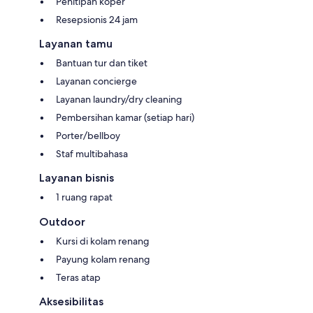
Penitipan koper
Resepsionis 24 jam
Layanan tamu
Bantuan tur dan tiket
Layanan concierge
Layanan laundry/dry cleaning
Pembersihan kamar (setiap hari)
Porter/bellboy
Staf multibahasa
Layanan bisnis
1 ruang rapat
Outdoor
Kursi di kolam renang
Payung kolam renang
Teras atap
Aksesibilitas