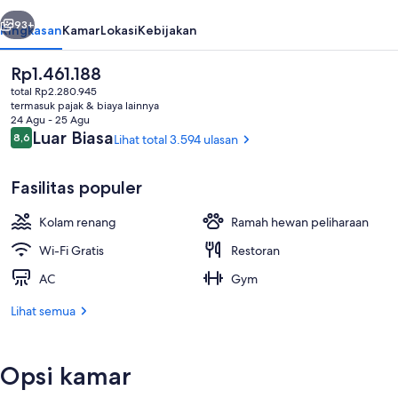
belumnya
Berikutnya
93+
Ringkasan
Kamar
Lokasi
Kebijakan
Harga
Rp1.461.188
saat
total Rp2.280.945
ini
termasuk pajak & biaya lainnya
Rp1.461.188
24 Agu - 25 Agu
Ulasan
Luar Biasa
8,6
Lihat total 3.594 ulasan
8,6 dari 10
Fasilitas populer
Ruang duduk lobi
Kolam renang
Ramah hewan peliharaan
Wi-Fi Gratis
Restoran
AC
Gym
Lihat semua
Opsi kamar