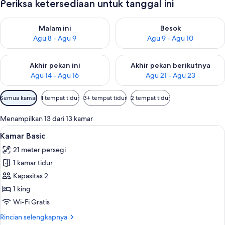
Periksa ketersediaan untuk tanggal ini
Periksa ketersediaan untuk malam ini Agu 8 - Agu 9
Periksa ketersediaan untuk be
Malam ini
Besok
Agu 8 - Agu 9
Agu 9 - Agu 10
Periksa ketersediaan untuk akhir pekan ini Agu 14 - Agu 16
Periksa ketersediaan untuk ak
Akhir pekan ini
Akhir pekan berikutnya
Agu 14 - Agu 16
Agu 21 - Agu 23
Filter
Semua kamar
1 tempat tidur
3+ tempat tidur
2 tempat tidur
tersedia
untuk
Menampilkan 13 dari 13 kamar
kamar
Lihat
1 kamar tidur, seprai katun Mesir, dan
8
Kamar Basic
semua
21 meter persegi
foto
1 kamar tidur
untuk
Kamar
Kapasitas 2
Basic
1 king
Wi-Fi Gratis
Rincian
Rincian selengkapnya