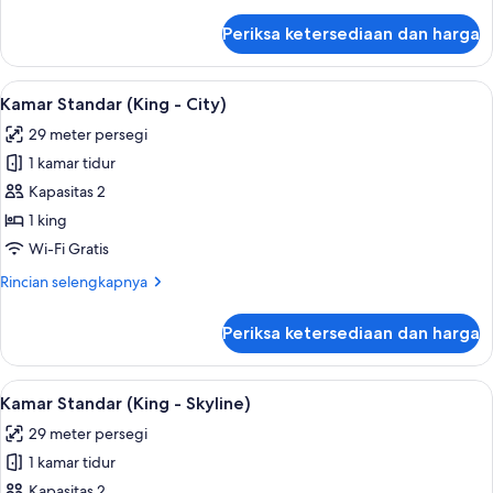
lebih
lanjut
Periksa ketersediaan dan harga
untuk
Kamar
Basic
Lihat
1 kamar tidur, seprai katun Mesir, dan
5
Kamar Standar (King - City)
semua
29 meter persegi
foto
1 kamar tidur
untuk
Kamar
Kapasitas 2
Standar
1 king
(King
Wi-Fi Gratis
-
Rincian
Rincian selengkapnya
City)
lebih
lanjut
Periksa ketersediaan dan harga
untuk
Kamar
Standar
Lihat
1 kamar tidur, seprai katun Mesir, dan
5
(King
Kamar Standar (King - Skyline)
semua
-
29 meter persegi
City)
foto
1 kamar tidur
untuk
Kamar
Kapasitas 2