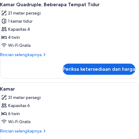
Lihat
1 kamar tidur, seprai katun Mesir, dan
3
Tempat
Kamar Quadruple, Beberapa Tempat Tidur
semua
Tidur
21 meter persegi
King
foto
1 kamar tidur
untuk
Kamar
Kapasitas 4
Quadruple,
4 twin
Beberapa
Wi-Fi Gratis
Tempat
Rincian
Rincian selengkapnya
Tidur
lebih
lanjut
Periksa ketersediaan dan harga
untuk
Kamar
Quadruple,
Lihat
1 kamar tidur, seprai katun Mesir, dan
3
Beberapa
Kamar
semua
Tempat
31 meter persegi
Tidur
foto
Kapasitas 6
untuk
Kamar
6 twin
Wi-Fi Gratis
Rincian
Rincian selengkapnya
lebih