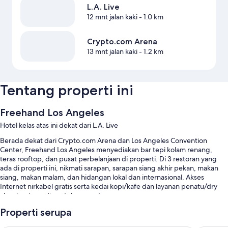
L.A. Live
12 mnt jalan kaki
- 1.0 km
Crypto.com Arena
13 mnt jalan kaki
- 1.2 km
Tentang properti ini
Freehand Los Angeles
Hotel kelas atas ini dekat dari L.A. Live
Berada dekat dari Crypto.com Arena dan Los Angeles Convention
Center, Freehand Los Angeles menyediakan bar tepi kolam renang,
teras rooftop, dan pusat perbelanjaan di properti. Di 3 restoran yang
ada di properti ini, nikmati sarapan, sarapan siang akhir pekan, makan
siang, makan malam, dan hidangan lokal dan internasional. Akses
Internet nirkabel gratis serta kedai kopi/kafe dan layanan penatu/dry
cleaning tersedia untuk semua tamu.
Anda juga akan menikmati manfaat berikut selama Anda menginap:
Properti serupa
Kolam renang biasa dengan kursi berjemur dan payung kolam