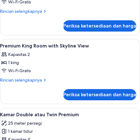
Premium
Wi-Fi Gratis
King
Rincian
Rincian selengkapnya
Room
lebih
lanjut
with
Periksa ketersediaan dan harga
untuk
City
Premium
View
King
Lihat
Lain-lain
3
Room
Premium King Room with Skyline View
semua
with
Kapasitas 2
City
foto
View
1 king
untuk
Premium
Wi-Fi Gratis
King
Rincian
Rincian selengkapnya
Room
lebih
lanjut
with
Periksa ketersediaan dan harga
untuk
Skyline
Premium
View
King
Lihat
Kamar Double atau Twin Premium | 1 ka
3
Room
Kamar Double atau Twin Premium
semua
with
25 meter persegi
Skyline
foto
View
1 kamar tidur
untuk
Kamar
Kapasitas 4