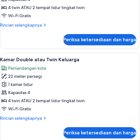
Double
4 twin ATAU 2 tempat tidur tingkat twin
atau
Wi-Fi Gratis
Twin
Rincian
Rincian selengkapnya
Premium
lebih
lanjut
Periksa ketersediaan dan harga
untuk
Kamar
Double
Lihat
Kamar Double atau Twin Keluarga | 1 k
3
atau
Kamar Double atau Twin Keluarga
semua
Twin
Pemandangan kota
Premium
foto
22 meter persegi
untuk
Kamar
1 kamar tidur
Double
Kapasitas 4
atau
4 twin ATAU 2 tempat tidur tingkat twin
Twin
Wi-Fi Gratis
Keluarga
Rincian
Rincian selengkapnya
lebih
lanjut
Periksa ketersediaan dan harga
untuk