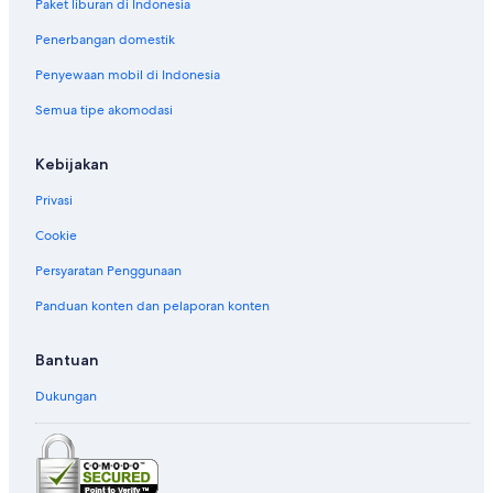
Paket liburan di Indonesia
Penerbangan domestik
Penyewaan mobil di Indonesia
Semua tipe akomodasi
Kebijakan
Privasi
Cookie
Persyaratan Penggunaan
Panduan konten dan pelaporan konten
Bantuan
Dukungan