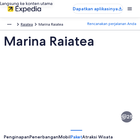
Langsung ke konten utama
Dapatkan aplikasinya
Rencanakan perjalanan Anda
Raiatea
Marina Raiatea
Marina Raiatea
Foto
dari
Marina
25
Raiatea
Penginapan
Penerbangan
Mobil
Paket
Atraksi Wisata