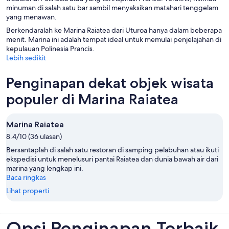
minuman di salah satu bar sambil menyaksikan matahari tenggelam
yang menawan.
Berkendaralah ke Marina Raiatea dari Uturoa hanya dalam beberapa
menit. Marina ini adalah tempat ideal untuk memulai penjelajahan di
kepulauan Polinesia Prancis.
Lebih sedikit
Penginapan dekat objek wisata
populer di Marina Raiatea
Marina Raiatea
8.4/10 (36 ulasan)
Bersantaplah di salah satu restoran di samping pelabuhan atau ikuti
ekspedisi untuk menelusuri pantai Raiatea dan dunia bawah air dari
marina yang lengkap ini.
Baca ringkas
Lihat properti
Opsi Penginapan Terbaik