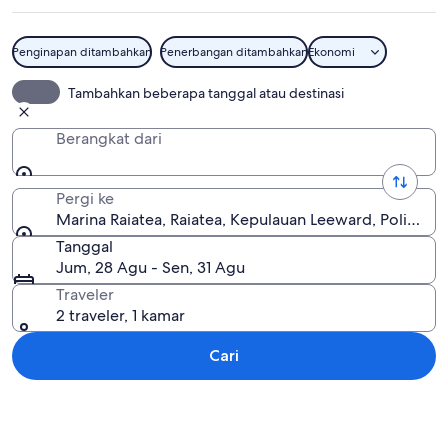
Penginapan ditambahkan
Penerbangan ditambahkan
Ekonomi
Marina Raiatea
Tambahkan beberapa tanggal atau destinasi
Berangkat dari
Pergi ke
Marina Raiatea, Raiatea, Kepulauan Leeward, Polinesia
Tanggal
Jum, 28 Agu - Sen, 31 Agu
Traveler
2 traveler, 1 kamar
Cari
Jelajahi peta