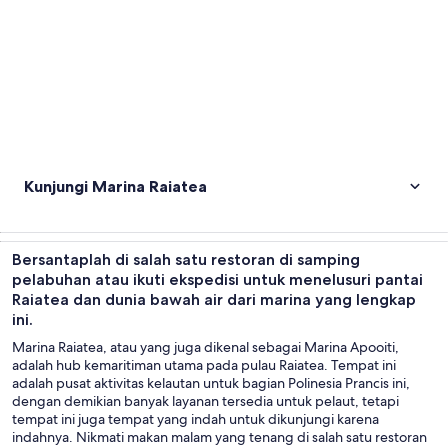
Kunjungi Marina Raiatea
Bersantaplah di salah satu restoran di samping
pelabuhan atau ikuti ekspedisi untuk menelusuri pantai
Raiatea dan dunia bawah air dari marina yang lengkap
ini.
Marina Raiatea, atau yang juga dikenal sebagai Marina Apooiti,
adalah hub kemaritiman utama pada pulau Raiatea. Tempat ini
adalah pusat aktivitas kelautan untuk bagian Polinesia Prancis ini,
dengan demikian banyak layanan tersedia untuk pelaut, tetapi
tempat ini juga tempat yang indah untuk dikunjungi karena
indahnya. Nikmati makan malam yang tenang di salah satu restoran