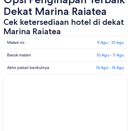
Dekat Marina Raiatea
Cek ketersediaan hotel di dekat
Marina Raiatea
Periksa
Malam ini
9 Agu - 10 Agu
semua
harga
Periksa
Besok malam
10 Agu - 11 Agu
di
harga
dekat
dekat
Periksa
Akhir pekan berikutnya
14 Agu - 16 Agu
Marina
dengan
semua
Raiatea
Marina
harga
untuk
Raiatea
di
malam
untuk
dekat
ini,
besok
Marina
9
malam,
Raiatea
Agu
10
untuk
-
Agu
akhir
10
-
pekan
Agu
11
depan,