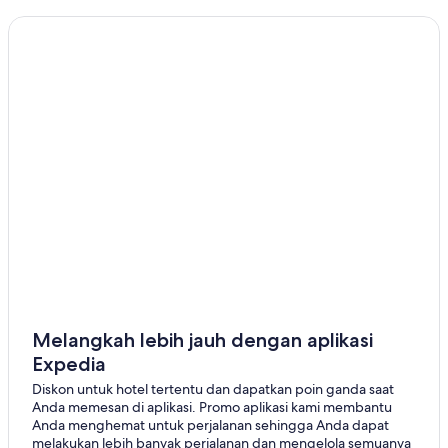
Murfreesboro
Hendersonville
White House
Brentwood
Antioch
La Vergne
Madison
Spring Hill
Burns
Melangkah lebih jauh dengan aplikasi
Whites Creek
Expedia
Diskon untuk hotel tertentu dan dapatkan poin ganda saat
Lascassas
Anda memesan di aplikasi. Promo aplikasi kami membantu
Anda menghemat untuk perjalanan sehingga Anda dapat
Columbia
melakukan lebih banyak perjalanan dan mengelola semuanya