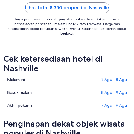
For the ..."
Lihat total 8.350 properti di Nashville
Harga per malam terendah yang ditemukan dalam 24 jam terakhir
berdasarkan pencarian 1 malam untuk 2 tamu dewasa. Harga dan
ketersediaan dapat berubah sewaktu-waktu. Ketentuan tambahan dapat
berlaku.
Cek ketersediaan hotel di
Nashville
Cek
Malam ini
7 Agu - 8 Agu
harga
di
Cek
Besok malam
8 Agu - 9 Agu
Nashville
harga
untuk
di
Cek
Akhir pekan ini
7 Agu - 9 Agu
malam
Nashville
harga
ini,
untuk
di
Penginapan dekat objek wisata
7
besok
Nashville
Agu
malam,
untuk
populer di Nashville