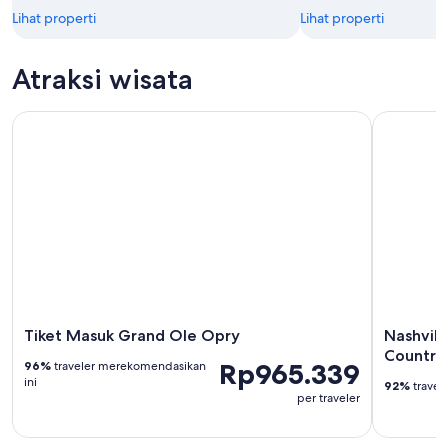
Lihat properti
Lihat properti
Atraksi wisata
Tiket Masuk Grand Ole Opry
Nashville
Tiket Masuk Grand Ole Opry
Nashvill
Country
Rp965.339
96%
traveler merekomendasikan
ini
92%
travel
per traveler