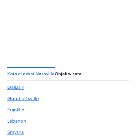
Memphis
Houston
Kota di dekat Nashville
Objek wisata
Gallatin
Goodlettsville
Franklin
Lebanon
Smyrna