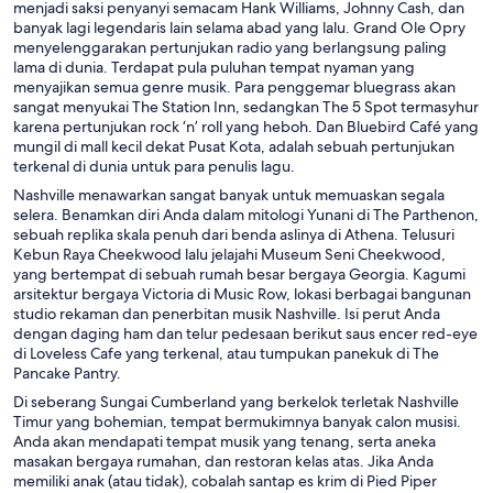
menjadi saksi penyanyi semacam Hank Williams, Johnny Cash, dan
banyak lagi legendaris lain selama abad yang lalu. Grand Ole Opry
menyelenggarakan pertunjukan radio yang berlangsung paling
lama di dunia. Terdapat pula puluhan tempat nyaman yang
menyajikan semua genre musik. Para penggemar bluegrass akan
sangat menyukai The Station Inn, sedangkan The 5 Spot termasyhur
karena pertunjukan rock ‘n’ roll yang heboh. Dan Bluebird Café yang
mungil di mall kecil dekat Pusat Kota, adalah sebuah pertunjukan
terkenal di dunia untuk para penulis lagu.
Nashville menawarkan sangat banyak untuk memuaskan segala
selera. Benamkan diri Anda dalam mitologi Yunani di The Parthenon,
sebuah replika skala penuh dari benda aslinya di Athena. Telusuri
Kebun Raya Cheekwood lalu jelajahi Museum Seni Cheekwood,
yang bertempat di sebuah rumah besar bergaya Georgia. Kagumi
arsitektur bergaya Victoria di Music Row, lokasi berbagai bangunan
studio rekaman dan penerbitan musik Nashville. Isi perut Anda
dengan daging ham dan telur pedesaan berikut saus encer red-eye
di Loveless Cafe yang terkenal, atau tumpukan panekuk di The
Pancake Pantry.
Di seberang Sungai Cumberland yang berkelok terletak Nashville
Timur yang bohemian, tempat bermukimnya banyak calon musisi.
Anda akan mendapati tempat musik yang tenang, serta aneka
masakan bergaya rumahan, dan restoran kelas atas. Jika Anda
memiliki anak (atau tidak), cobalah santap es krim di Pied Piper