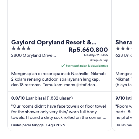
Gaylord Opryland Resort &
Sherato
4
Harga
4
Convention Center
Rp5.660.800
Downt
out
Rp5.660.800
out
2800 Opryland Drive
623 Union St
total Rp7.281.455
Nashville TN
4 Sep - 5 Sep
TN
of
per
of
termasuk pajak & biaya lainnya
5
malam
5
Menginaplah di resor spa ini di Nashville. Nikmati
Menginaplah 
dari
2 kolam renang outdoor, spa layanan lengkap,
Nikmati WiFi
4
dan 18 restoran. Tamu kami memuji staf dan
(biaya tamb
Sep
kebersihan kamar di ...
kebersihan k
hingga
8,8
/
10
Luar biasa! (1.832 ulasan)
9
/
10
Istimew
5
"Our rooms didn’t have face towels or floor towel
"Room was ve
Sep
for the shower only very thin/ worn full body
beds. But co
towels. I found a dirty sock rolled on the corner of
helpful with
the floor by the balcony. Restaurants close at 8-
your car. Fo
Diulas pada tanggal 7 Agu 2026
Diulas pada t
9pm despite Google says 10-11pm so we were
good. Would
only able to eat pizza instead of the steak house.