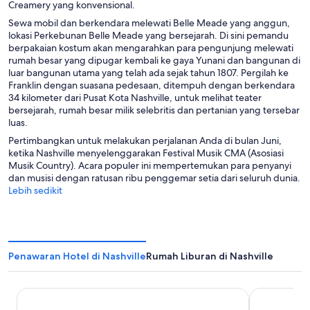
Creamery yang konvensional.
Sewa mobil dan berkendara melewati Belle Meade yang anggun,
lokasi Perkebunan Belle Meade yang bersejarah. Di sini pemandu
berpakaian kostum akan mengarahkan para pengunjung melewati
rumah besar yang dipugar kembali ke gaya Yunani dan bangunan di
luar bangunan utama yang telah ada sejak tahun 1807. Pergilah ke
Franklin dengan suasana pedesaan, ditempuh dengan berkendara
34 kilometer dari Pusat Kota Nashville, untuk melihat teater
bersejarah, rumah besar milik selebritis dan pertanian yang tersebar
luas.
Pertimbangkan untuk melakukan perjalanan Anda di bulan Juni,
ketika Nashville menyelenggarakan Festival Musik CMA (Asosiasi
Musik Country). Acara populer ini mempertemukan para penyanyi
dan musisi dengan ratusan ribu penggemar setia dari seluruh dunia.
Lebih sedikit
Penawaran Hotel di Nashville
Rumah Liburan di Nashville
Gaylord Opryland Resort & Convention Center
Sheraton G