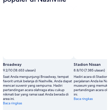
-
8
akhir
8
Agu
pekan
Agu
-
ini,
9
7
Agu
Agu
-
9
Agu
Broadway
Stadion Nissan
9.2/10 (18.653 ulasan)
8.8/10 (7.385 ulasan)
Saat Anda mengunjungi Broadway, tempat
Hadiri acara di Stadion
favorit untuk belanja di Nashville, Anda dapat
perjalanan Anda ke Nash
mencari suvenir yang sempurna. Hadiri
museum yang memukau 
pertandingan acara olahraga atau cukup
pertandingan acara olah
nikmati bar yang ramai saat Anda berada di
ini.
area ini.
Baca ringkas
Baca ringkas