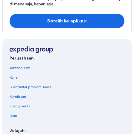
di mana saja, kapan saja.
Mount Juliet
Ashland City
Beralih ke aplikasi
Greenbrier
Pegram
Arrington
Perusahaan
Charlotte
Tentang Kami
Pleasant View
Karier
Bon Aqua
Buat daftar properti Anda
Kemitraan
Ruang berita
Iklan
Jelajahi