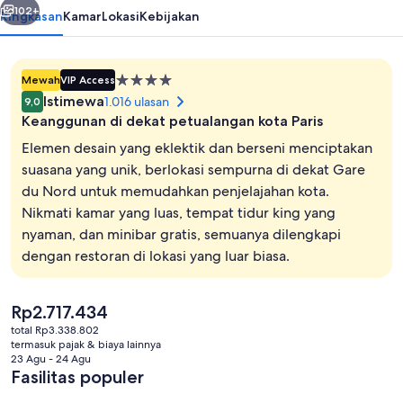
102+
Ringkasan
Kamar
Lokasi
Kebijakan
Properti
Mewah
VIP Access
bintang
Istimewa
1.016 ulasan
9,0
4.0
Keanggunan di dekat petualangan kota Paris
Elemen desain yang eklektik dan berseni menciptakan
suasana yang unik, berlokasi sempurna di dekat Gare
du Nord untuk memudahkan penjelajahan kota.
Seprai antialergi, minibar gratis, meja
Nikmati kamar yang luas, tempat tidur king yang
nyaman, dan minibar gratis, semuanya dilengkapi
dengan restoran di lokasi yang luar biasa.
Harga
Rp2.717.434
saat
total Rp3.338.802
ini
termasuk pajak & biaya lainnya
Rp2.717.434
23 Agu - 24 Agu
Fasilitas populer