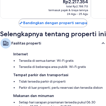
Harga
Rp2.217.354
Istimewa,
Luar
sekarang
1.006
Biasa,
total Rp2.788.713
Rp2.217.354
termasuk pajak & biaya lainnya
ulasan
1.007
24 Agu - 25 Agu
ulasan
Bandingkan dengan properti serupa
Selengkapnya tentang properti ini
Fasilitas properti
Internet
Tersedia di semua kamar: Wi-Fi gratis
Tersedia di beberapa area publik: Wi-Fi gratis
Tempat parkir dan transportasi
Tidak tersedia parkir di properti
Parkir di luar properti; perlu reservasi dan tersedia diskon
Makanan dan minuman
Setiap hari sarapan prasmanan tersedia pukul 06.30