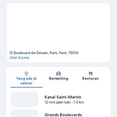
misalnya Notre-Dame serta Arc de Triomphe. Ingin menikmati
suatu kegiatan atau permainan? Coba periksa Stade de France,
atau pertimbangkan Moulin Rouge untuk hiburan malam hari.
Para tamu menyukai akses transportasi umum hotel yang
mudah: Stasiun RER Gare du Nord hanya berjarak beberapa
langkah, sementara Stasiun Paris Magenta sekitar 4 menit jalan
kaki.
Kunjungi panduan perjalanan kami untuk Paris
12 Boulevard de Denain, Paris, Paris, 75010
Lihat di peta
Peta
Yang ada di
Berkeliling
Restoran
sekitar
Kanal Saint-Martin
12 mnt jalan kaki
- 1.0 km
Grands Boulevards