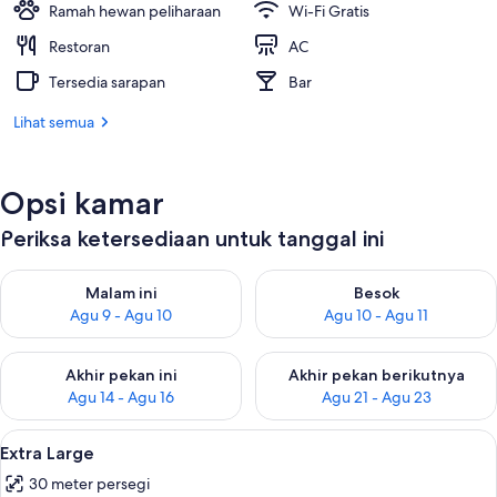
Ramah hewan peliharaan
Wi-Fi Gratis
Restoran
AC
Tersedia sarapan
Bar
Lihat semua
Opsi kamar
Periksa ketersediaan untuk tanggal ini
Periksa ketersediaan untuk malam ini Agu 9 - Agu 10
Periksa ketersediaan untuk be
Malam ini
Besok
Agu 9 - Agu 10
Agu 10 - Agu 11
Periksa ketersediaan untuk akhir pekan ini Agu 14 - Agu 16
Periksa ketersediaan untuk ak
Akhir pekan ini
Akhir pekan berikutnya
Agu 14 - Agu 16
Agu 21 - Agu 23
Lihat
Extra Large | Seprai antialergi, minibar
12
Extra Large
semua
30 meter persegi
foto