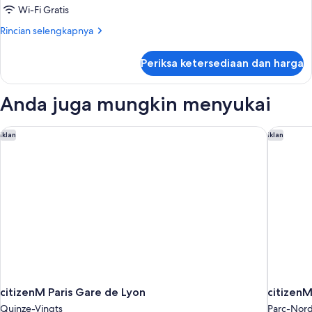
SMALL
Wi-Fi Gratis
Rincian
Rincian selengkapnya
lebih
lanjut
Periksa ketersediaan dan harga
untuk
SMALL
Anda juga mungkin menyukai
citizenM Paris Gare de Lyon
citizenM 
Iklan
Iklan
citizenM Paris Gare de Lyon
citizenM
Quinze-Vingts
Parc-Nor