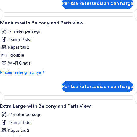
Periksa ketersediaan dan harga
untuk
Medium
Lihat
Medium with Balcony and Paris view | S
7
Medium with Balcony and Paris view
semua
17 meter persegi
foto
1 kamar tidur
untuk
Medium
Kapasitas 2
with
1 double
Balcony
Wi-Fi Gratis
and
Rincian
Rincian selengkapnya
Paris
lebih
view
lanjut
Periksa ketersediaan dan harga
untuk
Medium
with
Lihat
Extra Large with Balcony and Paris View
11
Balcony
Extra Large with Balcony and Paris View
semua
and
12 meter persegi
Paris
foto
view
1 kamar tidur
untuk
Extra
Kapasitas 2