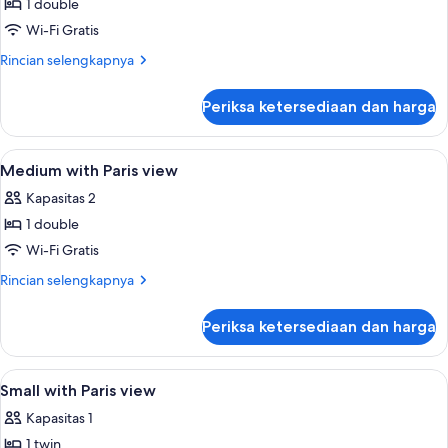
Large
1 double
with
Wi-Fi Gratis
Balcony
Rincian
Rincian selengkapnya
and
lebih
Paris
lanjut
Periksa ketersediaan dan harga
untuk
View
Extra
Large
Lihat
Medium with Paris view | Seprai antiale
6
with
Medium with Paris view
semua
Balcony
Kapasitas 2
and
foto
Paris
1 double
untuk
View
Medium
Wi-Fi Gratis
with
Rincian
Rincian selengkapnya
Paris
lebih
lanjut
view
Periksa ketersediaan dan harga
untuk
Medium
with
Lihat
Small with Paris view | Seprai antialerg
7
Paris
Small with Paris view
semua
view
Kapasitas 1
foto
1 twin