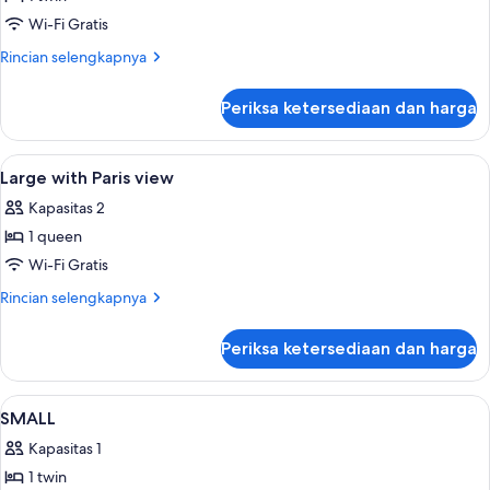
untuk
Small
Wi-Fi Gratis
with
Rincian
Rincian selengkapnya
Paris
lebih
lanjut
view
Periksa ketersediaan dan harga
untuk
Small
with
Lihat
Large with Paris view | Seprai antialerg
7
Paris
Large with Paris view
semua
view
Kapasitas 2
foto
1 queen
untuk
Large
Wi-Fi Gratis
with
Rincian
Rincian selengkapnya
Paris
lebih
lanjut
view
Periksa ketersediaan dan harga
untuk
Large
with
Lihat
SMALL | Seprai antialergi, minibar grat
6
Paris
SMALL
semua
view
Kapasitas 1
foto
1 twin
untuk