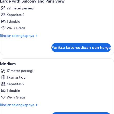
10
Large with Balcony and Paris view
semua
22 meter persegi
foto
Kapasitas 2
untuk
Large
1 double
with
Wi-Fi Gratis
Balcony
Rincian
Rincian selengkapnya
and
lebih
Paris
lanjut
Periksa ketersediaan dan harga
untuk
view
Large
with
Lihat
Medium | Seprai antialergi, minibar gra
9
Balcony
Medium
semua
and
17 meter persegi
Paris
foto
view
1 kamar tidur
untuk
Medium
Kapasitas 2
1 double
Wi-Fi Gratis
Rincian
Rincian selengkapnya
lebih
lanjut