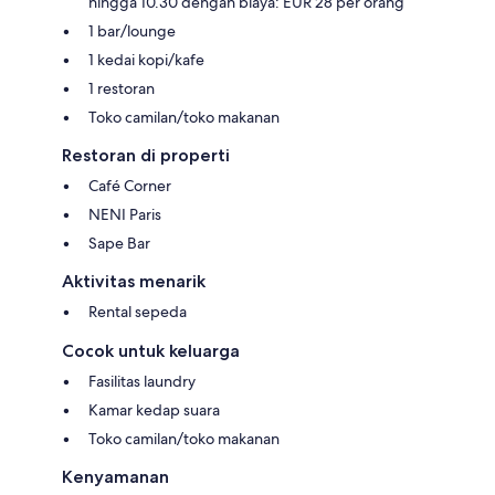
hingga 10.30 dengan biaya: EUR 28 per orang
1 bar/lounge
1 kedai kopi/kafe
1 restoran
Toko camilan/toko makanan
Restoran di properti
Café Corner
NENI Paris
Sape Bar
Aktivitas menarik
Rental sepeda
Cocok untuk keluarga
Fasilitas laundry
Kamar kedap suara
Toko camilan/toko makanan
Kenyamanan