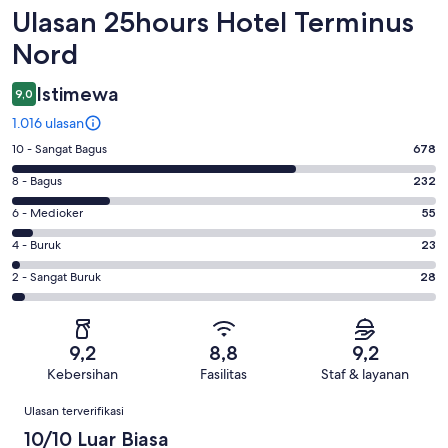
Ulasan
Ulasan 25hours Hotel Terminus
Nord
Istimewa
9,0
1.016 ulasan
Penilaian
10 - Sangat Bagus
678
10
Penilaian
8 - Bagus
232
-
8
Sangat
Penilaian
6 - Medioker
55
-
Bagus.
6
Bagus.
Penilaian
4 - Buruk
23
678
-
232
4
dari
Medioker.
Penilaian
2 - Sangat Buruk
28
dari
-
1016
55
2
1016
Buruk.
ulasan
dari
-
ulasan
23
1016
Sangat
dari
9,2
8,8
9,2
ulasan
Buruk.
1016
Kebersihan
Fasilitas
Staf & layanan
28
ulasan
Ulasan
dari
Ulasan terverifikasi
1016
10/10 Luar Biasa
ulasan