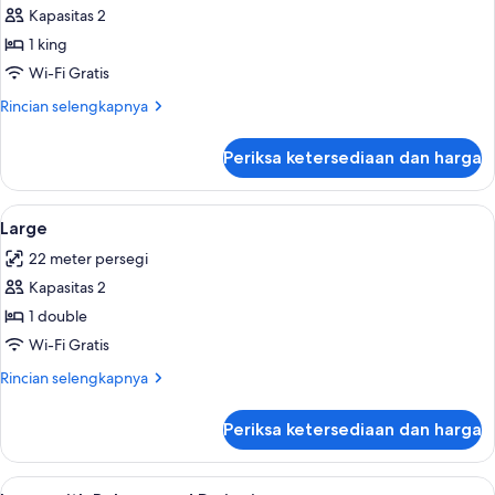
Kapasitas 2
untuk
Extra
1 king
Large
Wi-Fi Gratis
Rincian
Rincian selengkapnya
lebih
lanjut
Periksa ketersediaan dan harga
untuk
Extra
Large
Lihat
Large | Seprai antialergi, minibar grati
6
Large
semua
22 meter persegi
foto
Kapasitas 2
untuk
Large
1 double
Wi-Fi Gratis
Rincian
Rincian selengkapnya
lebih
lanjut
Periksa ketersediaan dan harga
untuk
Large
Lihat
Large with Balcony and Paris view | Sep