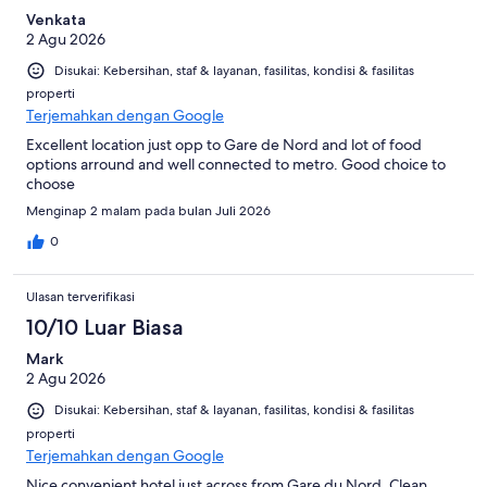
Venkata
2 Agu 2026
Disukai: Kebersihan, staf & layanan, fasilitas, kondisi & fasilitas
properti
Terjemahkan dengan Google
Excellent location just opp to Gare de Nord and lot of food
options arround and well connected to metro. Good choice to
choose
Menginap 2 malam pada bulan Juli 2026
0
Ulasan terverifikasi
10/10 Luar Biasa
Mark
2 Agu 2026
Disukai: Kebersihan, staf & layanan, fasilitas, kondisi & fasilitas
properti
Terjemahkan dengan Google
Nice convenient hotel just across from Gare du Nord. Clean