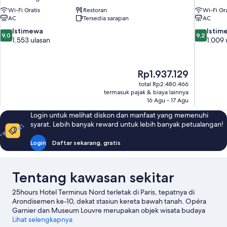
Wi-Fi Gratis
Restoran
Wi-Fi Gra
AC
Tersedia sarapan
AC
9.0
9.2
Istimewa
Istim
9,0
9,2
dari
dari
1.553 ulasan
1.009 
10,
10,
Istimewa,
Istimewa,
1.553
1.009
Harga
Rp1.937.129
ulasan
ulasan
sekarang
total Rp2.480.466
Rp1.937.129
termasuk pajak & biaya lainnya
16 Agu - 17 Agu
Login untuk melihat diskon dan manfaat yang memenuhi
syarat. Lebih banyak reward untuk lebih banyak petualangan!
Login
Daftar sekarang, gratis
Tentang kawasan sekitar
25hours Hotel Terminus Nord terletak di Paris, tepatnya di
Arondisemen ke-10, dekat stasiun kereta bawah tanah. Opéra
Garnier dan Museum Louvre merupakan objek wisata budaya
unggulan, temukan juga landmark terkenal di kawasan ini,
Lihat selengkapnya