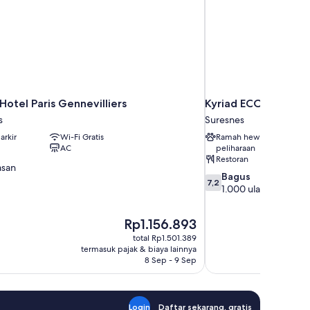
Hotel Paris Gennevilliers
Kyriad ECO - Suresn
s
Suresnes
arkir
Wi-Fi Gratis
Ramah hewan
AC
peliharaan
Restoran
asan
7.2
Bagus
7,2
dari
1.000 ulasan
10,
Bagus,
Harga
Rp1.156.893
1.000
sekarang
ulasan
total Rp1.501.389
Rp1.156.893
termasuk pajak & biaya lainnya
8 Sep - 9 Sep
Login
Daftar sekarang, gratis