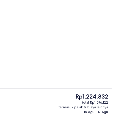
smanan setiap hari dengan biaya tambahan
Teras/patio
Harga
Rp1.224.832
saat
total Rp1.576.122
ini
termasuk pajak & biaya lainnya
n dari kamar
Lounge
Rp1.224.832
16 Agu - 17 Agu