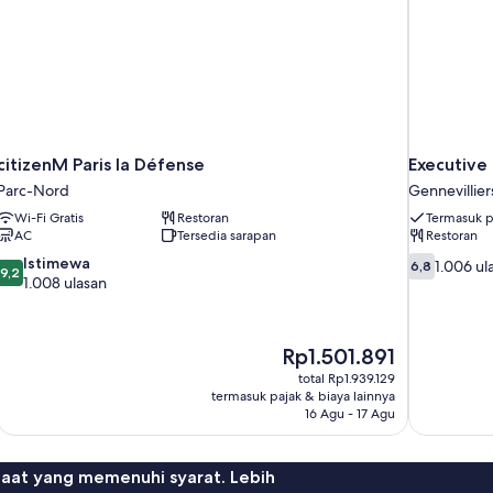
citizenM Paris la Défense
Executive 
Parc-Nord
Gennevillier
Wi-Fi Gratis
Restoran
Termasuk p
AC
Tersedia sarapan
Restoran
9.2
6.8
Istimewa
1.006 ul
6,8
9,2
dari
dari
1.008 ulasan
10,
10,
Istimewa,
1.006
1.008
ulasan
Harga
Rp1.501.891
ulasan
sekarang
total Rp1.939.129
Rp1.501.891
termasuk pajak & biaya lainnya
16 Agu - 17 Agu
faat yang memenuhi syarat. Lebih