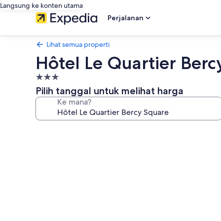
Langsung ke konten utama
Perjalanan
Lihat semua properti
Hôtel Le Quartier Berc
Properti
bintang
Pilih tanggal untuk melihat harga
3.0
Ke mana?
Galeri
foto
untuk
Hôtel
Le
Quartier
Bercy