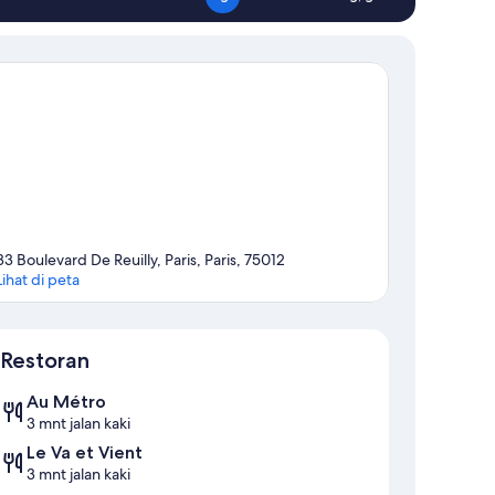
33 Boulevard De Reuilly, Paris, Paris, 75012
Lihat di peta
Peta
Restoran
Au Métro
3 mnt jalan kaki
Le Va et Vient
3 mnt jalan kaki