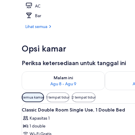
AC
Seprai premiu
Bar
Lihat semua
Opsi kamar
Periksa ketersediaan untuk tanggal ini
Periksa ketersediaan untuk malam ini Agu 8 - Agu 9
Periksa keter
Malam ini
Agu 8 - Agu 9
A
Filter
Semua kamar
1 tempat tidur
2 tempat tidur
tersedia
Lihat
Seprai premium, brankas, kedap
untuk
4
Classic Double Room Single Use, 1 Double Bed
semua
kamar
Kapasitas 1
foto
1 double
untuk
Classic
Wi-Fi Gratis