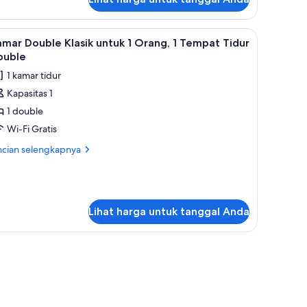
tuk
ite
nior
 dan setrika/meja setrika
ihat
Seprai premium, brankas, kedap suara, dan set
4
mar Double Klasik untuk 1 Orang, 1 Tempat Tidur
emua
ouble
oto
1 kamar tidur
ntuk
Kapasitas 1
amar
1 double
ouble
asik
Wi-Fi Gratis
ntuk
ncian
ncian selengkapnya
bih
jut
rang,
tuk
mar
empat
uble
Lihat harga untuk tanggal Anda
idur
asik
tuk
ouble
ang,
mpat
dur