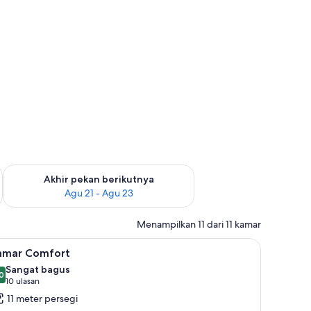
 ini Agu 14 - Agu 16
Periksa ketersediaan untuk akhir pekan berikutnya Agu 21 - A
Akhir pekan berikutnya
Agu 21 - Agu 23
Menampilkan 11 dari 11 kamar
 dan setrika/meja setrika
ihat
Seprai premium, brankas, kedap suara, dan set
4
amar Comfort
emua
Sangat bagus
oto
0
,0 dari 10
(10
10 ulasan
ntuk
ulasan)
11 meter persegi
amar