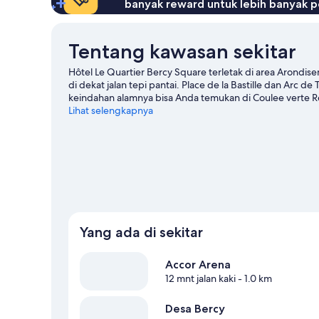
banyak reward untuk lebih banyak p
Tentang kawasan sekitar
Hôtel Le Quartier Bercy Square terletak di area Arondise
di dekat jalan tepi pantai. Place de la Bastille dan Arc
keindahan alamnya bisa Anda temukan di Coulee verte R
permainan di Accor Arena, dan pertimbangkan untuk sing
Lihat selengkapnya
boleh dilewatkan.
Kunjungi panduan perjalanan kami unt
Yang ada di sekitar
Accor Arena
12 mnt jalan kaki
- 1.0 km
Desa Bercy