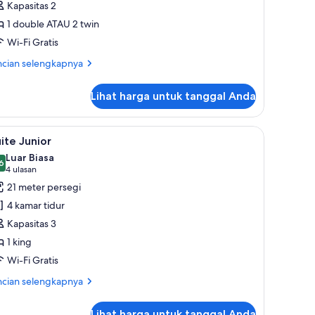
Kapasitas 2
omfort
1 double ATAU 2 twin
Wi-Fi Gratis
ncian
ncian selengkapnya
bih
jut
Lihat harga untuk tanggal Anda
tuk
mar
mfort
nkas, kedap suara, dan setrika/meja setrika
ihat
Suite Junior | Seprai premium, brankas, kedap
5
ite Junior
emua
Luar Biasa
oto
6
,6 dari 10
(4
4 ulasan
ntuk
ulasan)
21 meter persegi
uite
4 kamar tidur
unior
Kapasitas 3
1 king
Wi-Fi Gratis
ncian
ncian selengkapnya
bih
jut
Lihat harga untuk tanggal Anda