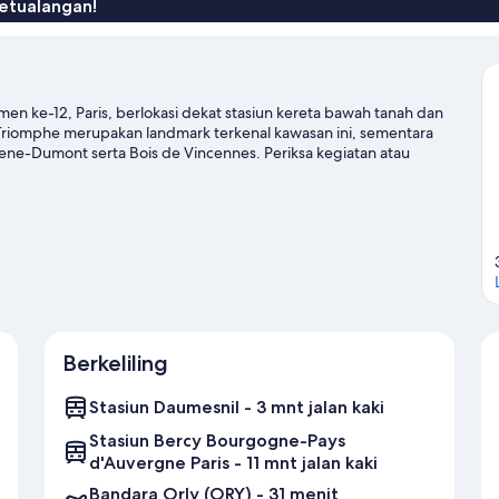
etualangan!
men ke-12, Paris, berlokasi dekat stasiun kereta bawah tanah dan
 de Triomphe merupakan landmark terkenal kawasan ini, sementara
ene-Dumont serta Bois de Vincennes. Periksa kegiatan atau
gah di Paris Zoological Park, objek wisata unggulan yang tak
uk Paris
Berkeliling
Stasiun Daumesnil - 3 mnt jalan kaki
Stasiun Bercy Bourgogne-Pays
d'Auvergne Paris - 11 mnt jalan kaki
Bandara Orly (ORY) - 31 menit