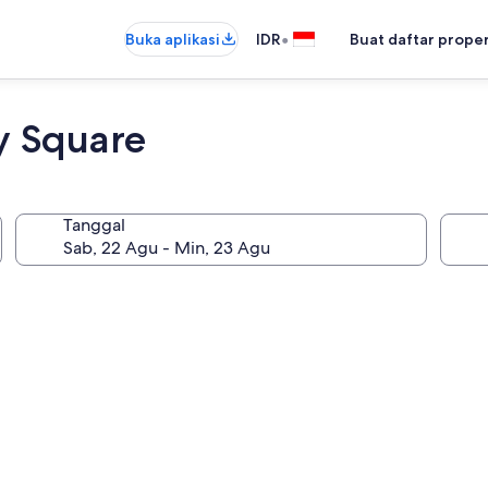
•
Buka aplikasi
IDR
Buat daftar prope
y Square
Tanggal