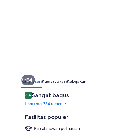
Square
54+
Ringkasan
Kamar
Lokasi
Kebijakan
Ulasan
Sangat bagus
8,4
8,4 dari 10
Lihat total 734 ulasan
Fasilitas populer
Ramah hewan peliharaan