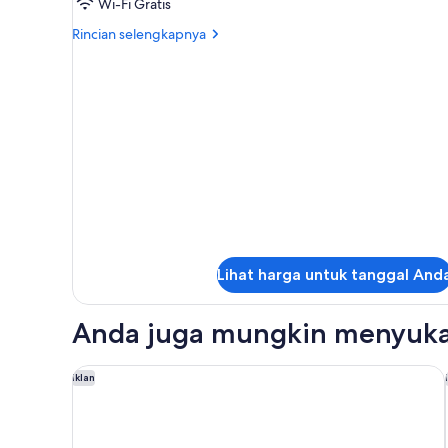
Comfort
Wi-Fi Gratis
Single
Rincian
Rincian selengkapnya
Room
lebih
lanjut
untuk
Comfort
Single
Room
Lihat harga untuk tanggal And
Anda juga mungkin menyuka
OKKO Hotels Paris Rueil-Malmaison
Iklan