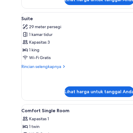
(Privilège
)
Lihat
Seprai premium, brankas, kedap
11
Suite
semua
29 meter persegi
foto
1 kamar tidur
untuk
Suite
Kapasitas 3
1 king
Wi-Fi Gratis
Rincian
Rincian selengkapnya
lebih
lanjut
untuk
Suite
Lihat harga untuk tanggal And
Lihat
Seprai premium, brankas, kedap
4
Comfort Single Room
semua
Kapasitas 1
foto
1 twin
untuk