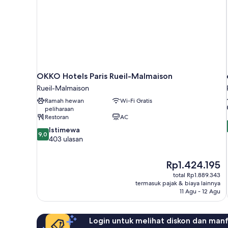
OKKO Hotels Paris Rueil-Malmaison
Rueil-Malmaison
Ramah hewan
Wi-Fi Gratis
peliharaan
Restoran
AC
9.0
Istimewa
9,0
dari
403 ulasan
10,
Istimewa,
Harga
Rp1.424.195
403
sekarang
ulasan
total Rp1.889.343
Rp1.424.195
termasuk pajak & biaya lainnya
11 Agu - 12 Agu
Login untuk melihat diskon dan man