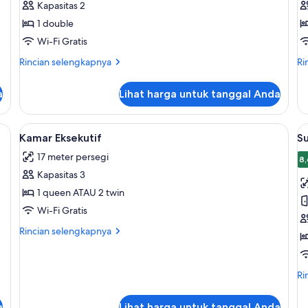
Kapasitas 2
Klasik
C
1 double
Wi-Fi Gratis
Rincian
Ri
Rincian selengkapnya
Ri
lebih
le
lanjut
lan
a
Lihat harga untuk tanggal Anda
untuk
un
Kamar
Ka
Klasik
Co
 suara, dan setrika/meja setrika
Lihat
Kamar Eksekutif | Seprai premium, bra
L
6
Kamar Eksekutif
Su
semua
s
17 meter persegi
foto
f
8,
8
Kapasitas 3
untuk
u
Kamar
S
1 queen ATAU 2 twin
Eksekutif
J
Wi-Fi Gratis
Rincian
Rincian selengkapnya
lebih
lanjut
untuk
Ri
Ri
Kamar
le
Eksekutif
lan
a
Lihat harga untuk tanggal Anda