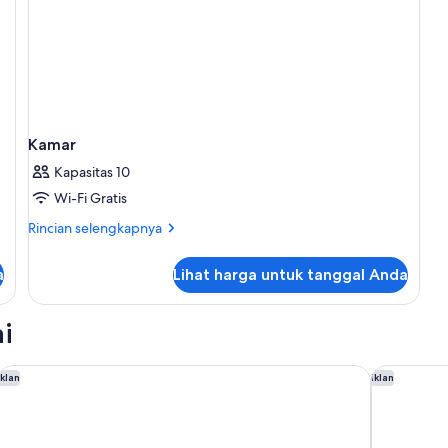
Do
Kamar
Kapasitas 10
Wi-Fi Gratis
Rincian
Rincian selengkapnya
lebih
lanjut
a
Lihat harga untuk tanggal Anda
untuk
Kamar
i
citizenM Paris la Défense
Executive 
Iklan
Iklan