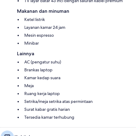
TV layar datar 43 inci dengan saluran kabel premium
Makanan dan minuman
Ketel listrik
Layanan kamar 24 jam
Mesin espresso
Minibar
Lainnya
AC (pengatur suhu)
Brankas laptop
Kamar kedap suara
Meja
Ruang kerja laptop
Setrika/meja setrika atas permintaan
Surat kabar gratis harian
Tersedia kamar terhubung