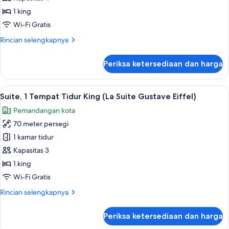
(Terrace
pemandangan
Eiffel
1 king
View)
kota
Wi-Fi Gratis
(Duplex
Rincian
Rincian selengkapnya
Suite,
lebih
Eiffel
lanjut
Periksa ketersediaan dan harga
untuk
View)
Dupleks,
pemandangan
Lihat
Suite, 1 Tempat Tidur King (La Suite Gu
10
kota
Suite, 1 Tempat Tidur King (La Suite Gustave Eiffel)
semua
(Duplex
Pemandangan kota
Suite,
foto
Eiffel
70 meter persegi
untuk
View)
Suite,
1 kamar tidur
1
Kapasitas 3
Tempat
1 king
Tidur
Wi-Fi Gratis
King
Rincian
Rincian selengkapnya
(La
lebih
Suite
lanjut
Periksa ketersediaan dan harga
Gustave
untuk
Suite,