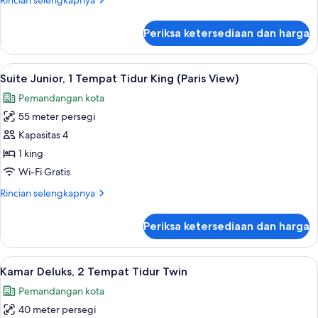
Rincian selengkapnya
Tidur
lebih
King
lanjut
Periksa ketersediaan dan harga
untuk
Suite
Junior,
Lihat
Suite Junior, 1 Tempat Tidur King (Pari
5
1
Suite Junior, 1 Tempat Tidur King (Paris View)
semua
Tempat
Pemandangan kota
Tidur
foto
King
55 meter persegi
untuk
Suite
Kapasitas 4
Junior,
1 king
1
Wi-Fi Gratis
Tempat
Rincian
Rincian selengkapnya
Tidur
lebih
King
lanjut
Periksa ketersediaan dan harga
untuk
(Paris
Suite
View)
Junior,
Lihat
1 kamar tidur, seprai katun Mesir, dan
7
1
Kamar Deluks, 2 Tempat Tidur Twin
semua
Tempat
Pemandangan kota
Tidur
foto
King
40 meter persegi
untuk