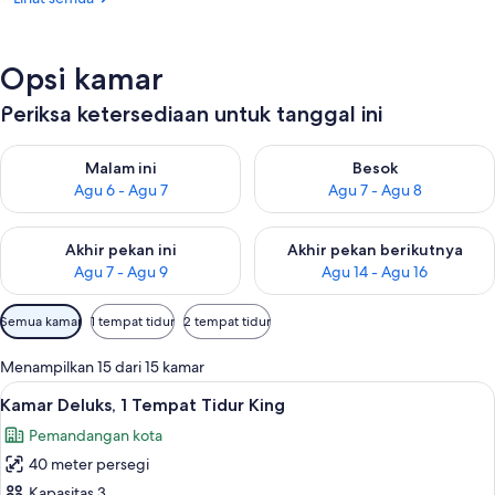
Opsi kamar
Periksa ketersediaan untuk tanggal ini
Periksa ketersediaan untuk malam ini Agu 6 - Agu 7
Periksa ketersediaan untuk be
Malam ini
Besok
Agu 6 - Agu 7
Agu 7 - Agu 8
Periksa ketersediaan untuk akhir pekan ini Agu 7 - Agu 9
Periksa ketersediaan untuk ak
Akhir pekan ini
Akhir pekan berikutnya
Agu 7 - Agu 9
Agu 14 - Agu 16
Filter
Semua kamar
1 tempat tidur
2 tempat tidur
tersedia
untuk
Menampilkan 15 dari 15 kamar
kamar
Lihat
1 kamar tidur, seprai katun Mesir, dan
7
Kamar Deluks, 1 Tempat Tidur King
semua
Pemandangan kota
foto
40 meter persegi
untuk
Kamar
Kapasitas 3