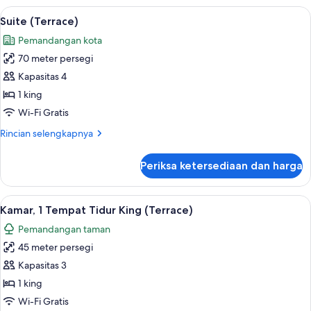
Superior,
Lihat
Suite (Terrace) | 1 kamar tidur, seprai
8
2
Suite (Terrace)
semua
Tempat
Pemandangan kota
Tidur
foto
Twin
70 meter persegi
untuk
Suite
Kapasitas 4
(Terrace)
1 king
Wi-Fi Gratis
Rincian
Rincian selengkapnya
lebih
lanjut
Periksa ketersediaan dan harga
untuk
Suite
(Terrace)
Lihat
Kamar, 1 Tempat Tidur King (Terrace) |
8
Kamar, 1 Tempat Tidur King (Terrace)
semua
Pemandangan taman
foto
45 meter persegi
untuk
Kamar,
Kapasitas 3
1
1 king
Tempat
Wi-Fi Gratis