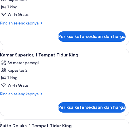
Deluks,
1 king
1
Wi-Fi Gratis
Tempat
Rincian
Rincian selengkapnya
Tidur
lebih
King
lanjut
Periksa ketersediaan dan harga
untuk
Kamar
Deluks,
Lihat
Kamar Superior, 1 Tempat Tidur King | 
11
1
Kamar Superior, 1 Tempat Tidur King
semua
Tempat
36 meter persegi
Tidur
foto
King
Kapasitas 2
untuk
Kamar
1 king
Superior,
Wi-Fi Gratis
1
Rincian
Rincian selengkapnya
Tempat
lebih
Tidur
lanjut
Periksa ketersediaan dan harga
untuk
King
Kamar
Superior,
Lihat
Suite Deluks, 1 Tempat Tidur King | 1 
4
1
Suite Deluks, 1 Tempat Tidur King