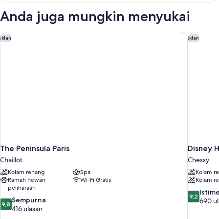
Eiffel)
1
Anda juga mungkin menyukai
Tempat
Tidur
King
The Peninsula Paris
Disney H
Iklan
Iklan
(La
Suite
Gustave
Eiffel)
The Peninsula Paris
Disney H
Chaillot
Chessy
Kolam renang
Spa
Kolam r
Ramah hewan
Wi-Fi Gratis
Kolam r
peliharaan
9.2
Istim
9,2
9.8
Sempurna
dari
690 u
9,8
dari
416 ulasan
10,
10,
Istimewa,