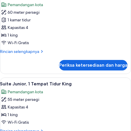
semua
Tempat
Pemandangan kota
Tidur
foto
King
60 meter persegi
untuk
Suite
1 kamar tidur
Deluks,
Kapasitas 4
1
1 king
Tempat
Wi-Fi Gratis
Tidur
Rincian
Rincian selengkapnya
King
lebih
lanjut
Periksa ketersediaan dan harga
untuk
Suite
Deluks,
Lihat
Suite Junior, 1 Tempat Tidur King | 1 k
5
1
Suite Junior, 1 Tempat Tidur King
semua
Tempat
Pemandangan kota
Tidur
foto
King
55 meter persegi
untuk
Suite
Kapasitas 4
Junior,
1 king
1
Wi-Fi Gratis
Tempat
Rincian