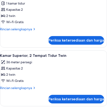
(Paris
Kamar
1 kamar tidur
View)
Deluks,
Kapasitas 2
2
2 twin
Tempat
Wi-Fi Gratis
Tidur
Rincian
Rincian selengkapnya
Twin
lebih
lanjut
Periksa ketersediaan dan harga
untuk
Kamar
Deluks,
Lihat
1 kamar tidur, seprai katun Mesir, dan
9
2
Kamar Superior, 2 Tempat Tidur Twin
semua
Tempat
36 meter persegi
Tidur
foto
Twin
Kapasitas 2
untuk
Kamar
2 twin
Superior,
Wi-Fi Gratis
2
Rincian
Rincian selengkapnya
Tempat
lebih
Tidur
lanjut
Periksa ketersediaan dan harga
untuk
Twin
Kamar