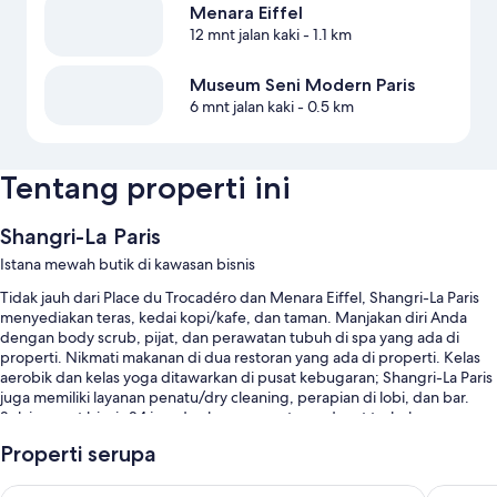
Menara Eiffel
12 mnt jalan kaki
- 1.1 km
Museum Seni Modern Paris
6 mnt jalan kaki
- 0.5 km
Tentang properti ini
Shangri-La Paris
Istana mewah butik di kawasan bisnis
Tidak jauh dari Place du Trocadéro dan Menara Eiffel, Shangri-La Paris
menyediakan teras, kedai kopi/kafe, dan taman. Manjakan diri Anda
dengan body scrub, pijat, dan perawatan tubuh di spa yang ada di
properti. Nikmati makanan di dua restoran yang ada di properti. Kelas
aerobik dan kelas yoga ditawarkan di pusat kebugaran; Shangri-La Paris
juga memiliki layanan penatu/dry cleaning, perapian di lobi, dan bar.
Selain pusat bisnis 24 jam dan kamar uap, tamu dapat terhubung
dengan akses Internet nirkabel gratis.
Properti serupa
Anda juga akan menemukan manfaat seperti:
Pullman Paris Tour Eiffel
The Penin