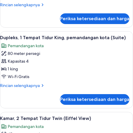
Tidur
Rincian
Rincian selengkapnya
King
lebih
(Terrace)
lanjut
Periksa ketersediaan dan harga
untuk
Kamar,
1
Lihat
Dupleks, 1 Tempat Tidur King, pemanda
10
Tempat
Dupleks, 1 Tempat Tidur King, pemandangan kota (Suite)
semua
Tidur
Pemandangan kota
King
foto
(Terrace)
80 meter persegi
untuk
Dupleks,
Kapasitas 4
1
1 king
Tempat
Wi-Fi Gratis
Tidur
Rincian
Rincian selengkapnya
King,
lebih
pemandangan
lanjut
Periksa ketersediaan dan harga
untuk
kota
Dupleks,
(Suite)
1
Lihat
1 kamar tidur, seprai katun Mesir, dan
10
Tempat
Kamar, 2 Tempat Tidur Twin (Eiffel View)
semua
Tidur
Pemandangan kota
King,
foto