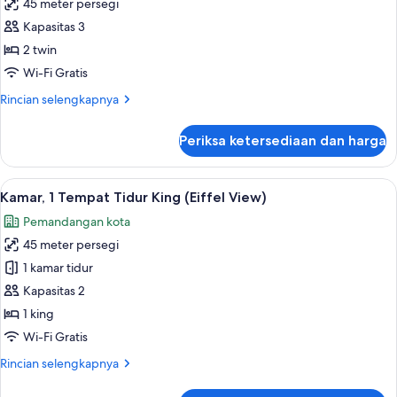
pemandangan
45 meter persegi
untuk
kota
Kamar,
Kapasitas 3
(Suite)
2
2 twin
Tempat
Wi-Fi Gratis
Tidur
Rincian
Rincian selengkapnya
Twin
lebih
(Eiffel
lanjut
Periksa ketersediaan dan harga
untuk
View)
Kamar,
2
Lihat
1 kamar tidur, seprai katun Mesir, dan
11
Tempat
Kamar, 1 Tempat Tidur King (Eiffel View)
semua
Tidur
Pemandangan kota
Twin
foto
(Eiffel
45 meter persegi
untuk
View)
Kamar,
1 kamar tidur
1
Kapasitas 2
Tempat
1 king
Tidur
Wi-Fi Gratis
King
Rincian
Rincian selengkapnya
(Eiffel
lebih
View)
lanjut