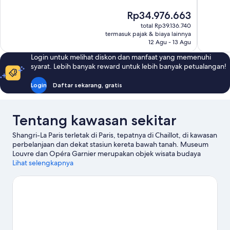
Sempurna,
690
Harga
Rp34.976.663
416
ulasan
sekarang
ulasan
total Rp39.136.740
Rp34.976.663
termasuk pajak & biaya lainnya
12 Agu - 13 Agu
Login untuk melihat diskon dan manfaat yang memenuhi
syarat. Lebih banyak reward untuk lebih banyak petualangan!
Login
Daftar sekarang, gratis
Tentang kawasan sekitar
Shangri-La Paris terletak di Paris, tepatnya di Chaillot, di kawasan
perbelanjaan dan dekat stasiun kereta bawah tanah. Museum
Louvre dan Opéra Garnier merupakan objek wisata budaya
unggulan, temukan juga landmark terkenal di kawasan ini,
Lihat selengkapnya
misalnya Arc de Triomphe serta Notre-Dame. Bepergian
bersama anak? Jangan lewatkan Kebun Luxembourg dan
Kebun Tuileries.
Kunjungi panduan perjalanan kami untuk Paris
Lihat Istana lainnya di Paris