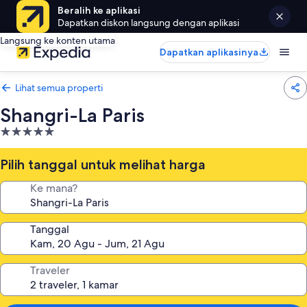
Beralih ke aplikasi
Dapatkan diskon langsung dengan aplikasi
Langsung ke konten utama
Dapatkan aplikasinya
Lihat semua properti
Shangri-La Paris
Properti
bintang
5.0
Pilih tanggal untuk melihat harga
Ke mana?
Tanggal
Traveler