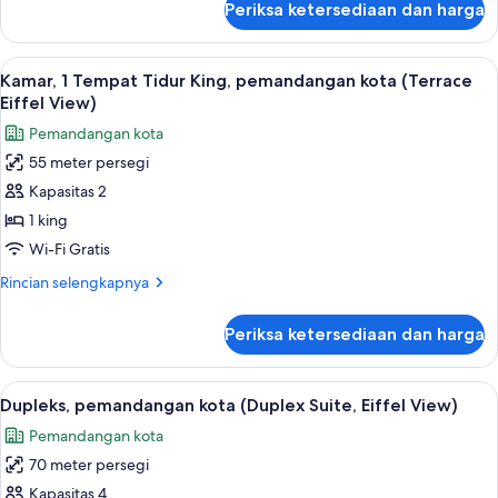
Periksa ketersediaan dan harga
untuk
Kamar,
1
Lihat
Kamar, 1 Tempat Tidur King, pemandanga
4
Tempat
Kamar, 1 Tempat Tidur King, pemandangan kota (Terrace
semua
Tidur
Eiffel View)
King
foto
Pemandangan kota
(Eiffel
untuk
View)
55 meter persegi
Kamar,
Kapasitas 2
1
Tempat
1 king
Tidur
Wi-Fi Gratis
King,
Rincian
Rincian selengkapnya
pemandangan
lebih
kota
lanjut
Periksa ketersediaan dan harga
untuk
(Terrace
Kamar,
Eiffel
1
Lihat
Dupleks, pemandangan kota (Duplex Suit
View)
16
Tempat
Dupleks, pemandangan kota (Duplex Suite, Eiffel View)
semua
Tidur
Pemandangan kota
King,
foto
pemandangan
70 meter persegi
untuk
kota
Dupleks,
Kapasitas 4