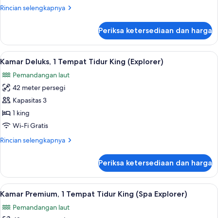
(Explorer)
Rincian
Rincian selengkapnya
lebih
lanjut
Periksa ketersediaan dan harga
untuk
Kamar
Twin
Lihat
Kamar Deluks, 1 Tempat Tidur King (Exp
5
Deluks
Kamar Deluks, 1 Tempat Tidur King (Explorer)
semua
(Explorer)
Pemandangan laut
foto
42 meter persegi
untuk
Kamar
Kapasitas 3
Deluks,
1 king
1
Wi-Fi Gratis
Tempat
Rincian
Rincian selengkapnya
Tidur
lebih
King
lanjut
Periksa ketersediaan dan harga
untuk
(Explorer)
Kamar
Deluks,
Lihat
Kamar Premium, 1 Tempat Tidur King (S
5
1
Kamar Premium, 1 Tempat Tidur King (Spa Explorer)
semua
Tempat
Pemandangan laut
Tidur
foto