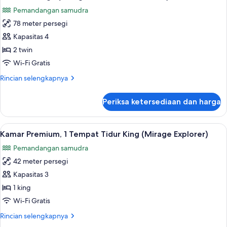
semua
King
Pemandangan samudra
with
foto
Bunk
78 meter persegi
untuk
bed)
Suite
Kapasitas 4
Keluarga
2 twin
(Mirage,
Wi-Fi Gratis
Twin
Rincian
Rincian selengkapnya
with
lebih
Bunk
lanjut
Periksa ketersediaan dan harga
untuk
bed)
Suite
Keluarga
Lihat
Kamar Premium, 1 Tempat Tidur King (M
6
(Mirage,
Kamar Premium, 1 Tempat Tidur King (Mirage Explorer)
semua
Twin
Pemandangan samudra
with
foto
Bunk
42 meter persegi
untuk
bed)
Kamar
Kapasitas 3
Premium,
1 king
1
Wi-Fi Gratis
Tempat
Rincian
Rincian selengkapnya
Tidur
lebih