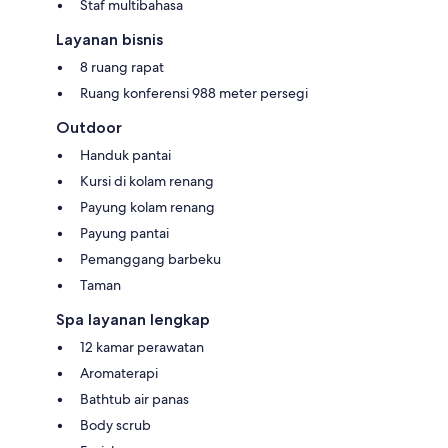
Staf multibahasa
Layanan bisnis
8 ruang rapat
Ruang konferensi 988 meter persegi
Outdoor
Handuk pantai
Kursi di kolam renang
Payung kolam renang
Payung pantai
Pemanggang barbeku
Taman
Spa layanan lengkap
12 kamar perawatan
Aromaterapi
Bathtub air panas
Body scrub