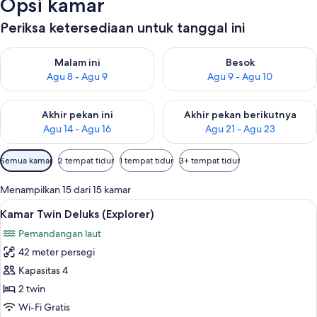
Opsi kamar
Periksa ketersediaan untuk tanggal ini
Periksa ketersediaan untuk malam ini Agu 8 - Agu 9
Periksa ketersediaan untuk be
Malam ini
Besok
Agu 8 - Agu 9
Agu 9 - Agu 10
Periksa ketersediaan untuk akhir pekan ini Agu 14 - Agu 16
Periksa ketersediaan untuk ak
Akhir pekan ini
Akhir pekan berikutnya
Agu 14 - Agu 16
Agu 21 - Agu 23
Filter
Semua kamar
2 tempat tidur
1 tempat tidur
3+ tempat tidur
tersedia
untuk
Menampilkan 15 dari 15 kamar
kamar
Lihat
Kamar Twin Deluks (Explorer) | Brankas
5
Kamar Twin Deluks (Explorer)
semua
Pemandangan laut
foto
42 meter persegi
untuk
Kamar
Kapasitas 4
Twin
2 twin
Deluks
Wi-Fi Gratis