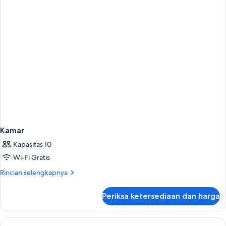
Kamar
Kapasitas 10
Wi-Fi Gratis
Rincian
Rincian selengkapnya
lebih
lanjut
Periksa ketersediaan dan harga
untuk
Kamar