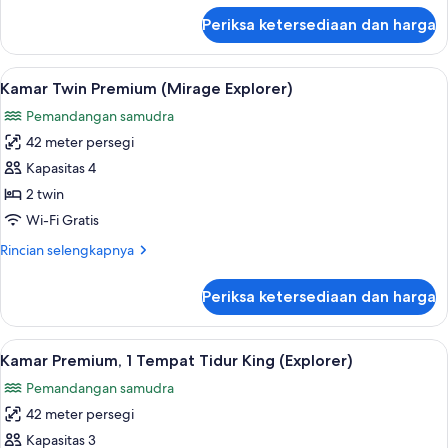
King
lanjut
Periksa ketersediaan dan harga
untuk
(Mirage
Kamar
Explorer)
Premium,
Lihat
Kamar Twin Premium (Mirage Explorer) 
5
1
Kamar Twin Premium (Mirage Explorer)
semua
Tempat
Pemandangan samudra
Tidur
foto
King
42 meter persegi
untuk
(Mirage
Kamar
Kapasitas 4
Explorer)
Twin
2 twin
Premium
Wi-Fi Gratis
(Mirage
Rincian
Rincian selengkapnya
Explorer)
lebih
lanjut
Periksa ketersediaan dan harga
untuk
Kamar
Twin
Lihat
Kamar Premium, 1 Tempat Tidur King (E
5
Premium
Kamar Premium, 1 Tempat Tidur King (Explorer)
semua
(Mirage
Pemandangan samudra
Explorer)
foto
42 meter persegi
untuk
Kamar
Kapasitas 3