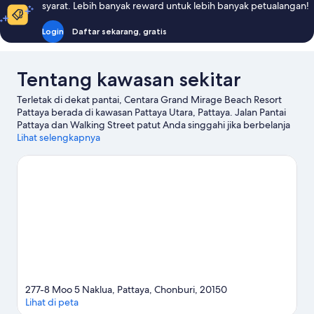
syarat. Lebih banyak reward untuk lebih banyak petualangan!
Login
Daftar sekarang, gratis
Tentang kawasan sekitar
Terletak di dekat pantai, Centara Grand Mirage Beach Resort
Pattaya berada di kawasan Pattaya Utara, Pattaya. Jalan Pantai
Pattaya dan Walking Street patut Anda singgahi jika berbelanja
ada dalam agenda Anda, atau kunjungi Pantai Pattaya serta
Lihat selengkapnya
Pantai Jomtien jika Anda ingin menjelajahi keindahan alam
kawasan ini. Bepergian bersama anak? Pertimbangkan Mini
Siam dan Taman Air Pattaya.
Kunjungi panduan perjalanan kami
untuk Pattaya
Lihat Resor lainnya di Pattaya
277-8 Moo 5 Naklua, Pattaya, Chonburi, 20150
Lihat di peta