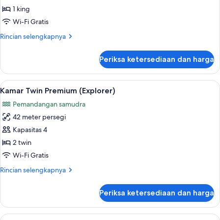
Premium,
1 king
1
Wi-Fi Gratis
Tempat
Rincian
Rincian selengkapnya
Tidur
lebih
King
lanjut
Periksa ketersediaan dan harga
untuk
(Explorer)
Kamar
Premium,
Lihat
Kamar Twin Premium (Explorer) | Brank
5
1
Kamar Twin Premium (Explorer)
semua
Tempat
Pemandangan samudra
Tidur
foto
King
42 meter persegi
untuk
(Explorer)
Kamar
Kapasitas 4
Twin
2 twin
Premium
Wi-Fi Gratis
(Explorer)
Rincian
Rincian selengkapnya
lebih
lanjut
Periksa ketersediaan dan harga
untuk
Kamar
Twin