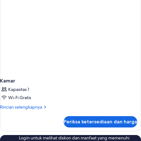
Kamar
Kapasitas 1
Wi-Fi Gratis
Rincian
Rincian selengkapnya
lebih
lanjut
Periksa ketersediaan dan harga
untuk
Kamar
Login untuk melihat diskon dan manfaat yang memenuhi