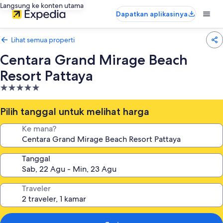
Langsung ke konten utama
Dapatkan aplikasinya
Lihat semua properti
Centara Grand Mirage Beach
Resort Pattaya
Properti
bintang
5.0
Pilih tanggal untuk melihat harga
Ke mana?
Tanggal
Traveler