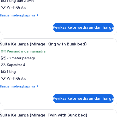
1 king dan 2 twin
Expedition)
Wi-Fi Gratis
Rincian
Rincian selengkapnya
lebih
lanjut
Periksa ketersediaan dan harga
untuk
Suite
(Mirage
Lihat
Brankas, meja kerja, tirai kedap cahay
7
Duplex
Suite Keluarga (Mirage, King with Bunk bed)
semua
Expedition)
Pemandangan samudra
foto
78 meter persegi
untuk
Suite
Kapasitas 4
Keluarga
1 king
(Mirage,
Wi-Fi Gratis
King
Rincian
Rincian selengkapnya
with
lebih
Bunk
lanjut
Periksa ketersediaan dan harga
untuk
bed)
Suite
Keluarga
Lihat
Brankas, meja kerja, tirai kedap cahay
7
(Mirage,
Suite Keluarga (Mirage, Twin with Bunk bed)