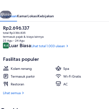
Beach
Resort
belumnya
Berikutnya
Pattaya
232+
Ringkasan
Kamar
Lokasi
Kebijakan
Harga
Rp2.696.137
saat
total Rp3.186.835
ini
termasuk pajak & biaya lainnya
Rp2.696.137
23 Agu - 24 Agu
Ulasan
Luar Biasa
8,6
Lihat total 1.003 ulasan
8,6 dari 10
Fasilitas populer
Pantai di sekitar, pasir putih, payung
Kolam renang
Spa
Termasuk parkir
Wi-Fi Gratis
Restoran
AC
Lihat semua