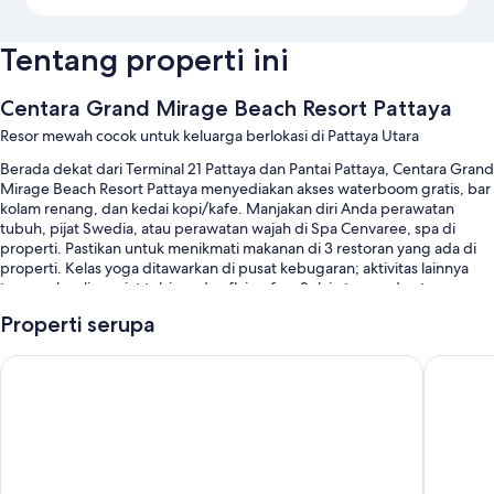
Tentang properti ini
Centara Grand Mirage Beach Resort Pattaya
Resor mewah cocok untuk keluarga berlokasi di Pattaya Utara
Berada dekat dari Terminal 21 Pattaya dan Pantai Pattaya, Centara Grand
Mirage Beach Resort Pattaya menyediakan akses waterboom gratis, bar
kolam renang, dan kedai kopi/kafe. Manjakan diri Anda perawatan
tubuh, pijat Swedia, atau perawatan wajah di Spa Cenvaree, spa di
properti. Pastikan untuk menikmati makanan di 3 restoran yang ada di
properti. Kelas yoga ditawarkan di pusat kebugaran; aktivitas lainnya
termasuk voli, panjat tebing, dan flying fox. Selain taman dan taman
bermain, tamu dapat terhubung dengan akses Internet nirkabel gratis.
Properti serupa
Anda juga akan menikmati manfaat seperti:
Grande Centre Point Space Pattaya
Grande C
4 kolam renang outdoor dan kolam renang anak, serta kolam arus,
seluncuran air, dan kursi berjemur
Parkir mandiri gratis gratis
Sarapan prasmanan (biaya tambahan), 2 lapangan tenis outdoor,
dan antar-jemput ke pusat perbelanjaan