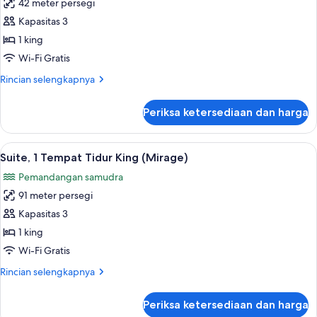
King
42 meter persegi
untuk
(Explorer)
Kamar
Kapasitas 3
Premium,
1 king
1
Wi-Fi Gratis
Tempat
Rincian
Rincian selengkapnya
Tidur
lebih
King
lanjut
Periksa ketersediaan dan harga
untuk
(Spa
Kamar
Explorer)
Premium,
Lihat
Suite, 1 Tempat Tidur King (Mirage) | 
7
1
Suite, 1 Tempat Tidur King (Mirage)
semua
Tempat
Pemandangan samudra
Tidur
foto
King
91 meter persegi
untuk
(Spa
Suite,
Kapasitas 3
Explorer)
1
1 king
Tempat
Wi-Fi Gratis
Tidur
Rincian
Rincian selengkapnya
King
lebih
(Mirage)
lanjut
Periksa ketersediaan dan harga
untuk