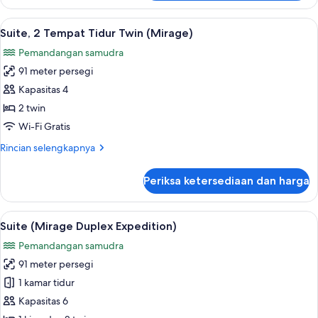
Suite,
1
Lihat
Suite, 2 Tempat Tidur Twin (Mirage) | 
5
Tempat
Suite, 2 Tempat Tidur Twin (Mirage)
semua
Tidur
Pemandangan samudra
King
foto
(Mirage)
91 meter persegi
untuk
Suite,
Kapasitas 4
2
2 twin
Tempat
Wi-Fi Gratis
Tidur
Rincian
Rincian selengkapnya
Twin
lebih
(Mirage)
lanjut
Periksa ketersediaan dan harga
untuk
Suite,
2
Lihat
Suite (Mirage Duplex Expedition) | Bra
7
Tempat
Suite (Mirage Duplex Expedition)
semua
Tidur
Pemandangan samudra
Twin
foto
(Mirage)
91 meter persegi
untuk
Suite
1 kamar tidur
(Mirage
Kapasitas 6
Duplex