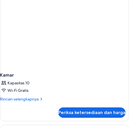
Premium
(Explorer)
Kamar
Kapasitas 10
Wi-Fi Gratis
Rincian
Rincian selengkapnya
lebih
lanjut
Periksa ketersediaan dan harga
untuk
Kamar