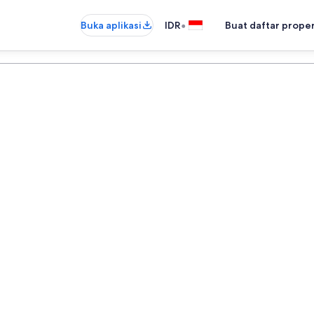
•
Buka aplikasi
IDR
Buat daftar prope