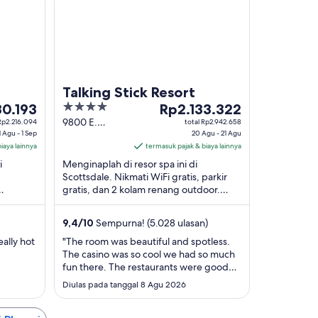
Talking Stick Resort
4
Harga
30.193
Rp2.133.322
193
out
Rp2.133.322
9800 E.
 Rp2.216.094
total Rp2.942.658
1 Agu - 1 Sep
Talking Stick
20 Agu - 21 Agu
of
per
iaya lainnya
Way
termasuk pajak & biaya lainnya
5
malam
Scottsdale AZ
i
Menginaplah di resor spa ini di
dari
Scottsdale. Nikmati WiFi gratis, parkir
20
gratis, dan 2 kolam renang outdoor.
Agu
estoran
Tamu kami memuji kolam renang dan
hingga
staf di ulasan ...
9,4
/
10
Sempurna! (5.028 ulasan)
21
Agu
ally hot
"The room was beautiful and spotless.
The casino was so cool we had so much
fun there. The restaurants were good
we had a lot of ice coffee and nachos."
Diulas pada tanggal 8 Agu 2026