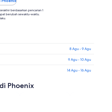
i Phoenix
rakhir berdasarkan pencarian 1
apat berubah sewaktu-waktu.
laku.
8 Agu - 9 Agu
9 Agu - 10 Agu
14 Agu - 16 Agu
di Phoenix