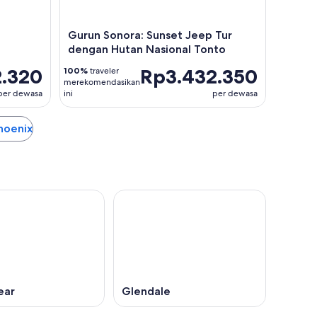
Gurun Sonora: Sunset Jeep Tur
dengan Hutan Nasional Tonto
2.320
Rp3.432.350
100%
traveler
merekomendasikan
per dewasa
ini
per dewasa
Phoenix
ear
Glendale