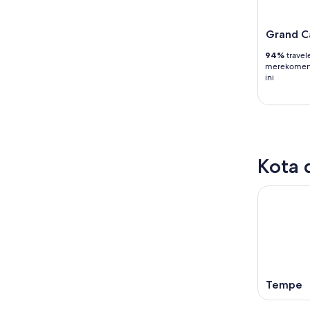
Grand C
94%
travel
merekomen
ini
Kota 
Tempe