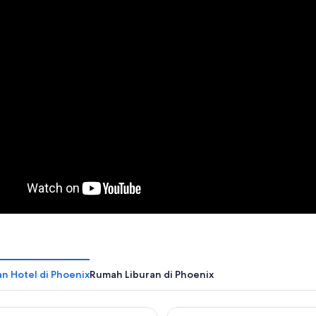
n Hotel di Phoenix
Rumah Liburan di Phoenix
Phoenix Tapatio Cliffs Resort
FOUNDRE Phoenix