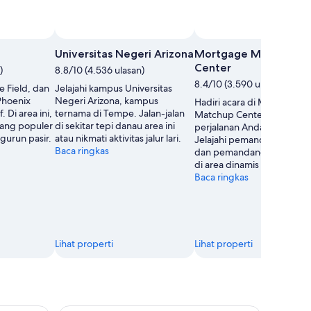
Universitas Negeri Arizona
Mortgage Matchup
Center
)
8.8/10 (4.536 ulasan)
8.4/10 (3.590 ulasan)
e Field, dan
Jelajahi kampus Universitas
 Phoenix
Negeri Arizona, kampus
Hadiri acara di Mortgage
 Di area ini,
ternama di Tempe. Jalan-jalan
Matchup Center selama
 yang populer
di sekitar tepi danau area ini
perjalanan Anda ke Phoeni
urun pasir.
atau nikmati aktivitas jalur lari.
Jelajahi pemandangan gu
Baca ringkas
dan pemandangan gurun p
di area dinamis ini.
Baca ringkas
Lihat properti
Lihat properti