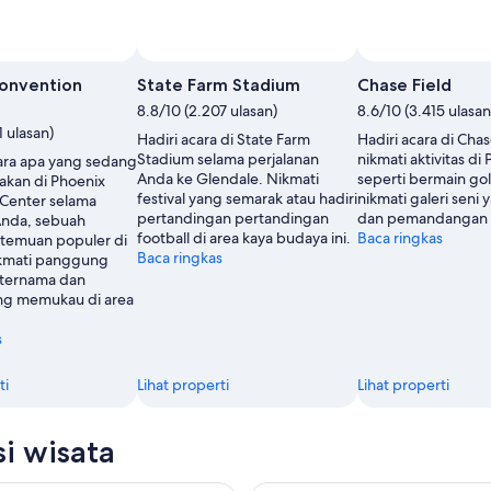
onvention
State Farm Stadium
Chase Field
8.8/10 (2.207 ulasan)
8.6/10 (3.415 ulasan
1 ulasan)
Hadiri acara di State Farm
Hadiri acara di Chas
Stadium selama perjalanan
nikmati aktivitas di
cara apa yang sedang
Anda ke Glendale. Nikmati
seperti bermain golf.
akan di Phoenix
festival yang semarak atau hadiri
nikmati galeri seni
Center selama
pertandingan pertandingan
dan pemandangan g
Anda, sebuah
football di area kaya budaya ini.
Baca ringkas
temuan populer di
Baca ringkas
ikmati panggung
 ternama dan
g memukau di area
s
ti
Lihat properti
Lihat properti
si wisata