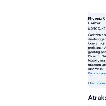
10
14
Agu
Agu
-
16
Phoenix C
Agu
Center
8.0/10 (3.45
Cari tahu a
diselenggar
Convention 
perjalanan 
gedung per
Phoenix. N
teater yang
museum yan
dinamis ini.
Baca ringka
Lihat proper
Atrak