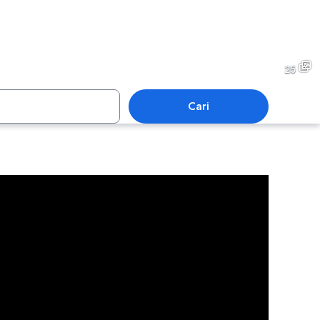
Phoenix
25
Cari
Phoenix