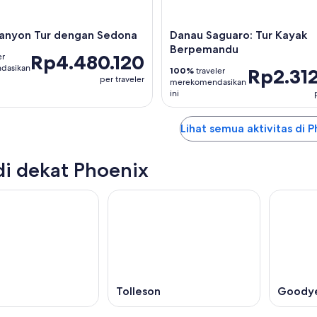
anyon Tur dengan Sedona
Danau Saguaro: Tur Kayak
Berpemandu
Rp4.480.120
er
dasikan
Rp2.31
100%
traveler
per traveler
merekomendasikan
ini
Lihat semua aktivitas di 
di dekat Phoenix
Tolleson
Goody