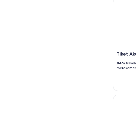
Tiket Akua
Tiket Ak
84%
travel
merekomend
Grand Can