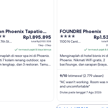
on Phoenix Tapatio
FOUNDRE Phoenix
Harga
4
Harga
fs Resort
Rp1.895.895
Rp1.5
Rp1.895.895
out
Rp1.530.
 7th St
1100 N Central
total Rp2.930.508
total
ix AZ
1 Sep - 2 Sep
Avenue
3
per
of
per
termasuk pajak & biaya lainnya
Phoenix AZ
termasuk pajak & b
malam
5
malam
aplah di resor spa ini di Phoenix.
Menginaplah di hotel bisnis ini d
dari
dari
i 7 kolam renang outdoor, spa
Phoenix. Nikmati WiFi gratis, 2
1
31
n lengkap, dan 3 restoran. Tamu
bar/lounge, dan sarapan (biaya
Sep
Agu
memuji kolam renang dan restoran
tambahan). Tamu kami memuji r
hingga
hingga
an ...
dan staf di ulasan kami. ...
9
/
10
Istimewa! (2.779 ulasan)
2
1
Sep
Sep
"AC wasn’t working. Room was re
and uncomfortable"
Diulas pada tanggal 7 Agu 2026