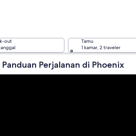
Phoenix
k-out
Tamu
 tanggal
1 kamar, 2 traveler
 Panduan Perjalanan di Phoenix
Phoenix