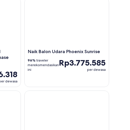
rizona Diamondbacks di Chase Field
Naik Balon Udara Phoenix Sunrise
l
Naik Balon Udara Phoenix Sunrise
hase
Rp3.775.585
96%
traveler
merekomendasikan
ini
per dewasa
6.318
per dewasa
rpemandu
Gurun Sonora: Sunset Jeep Tur dengan Hutan Nas