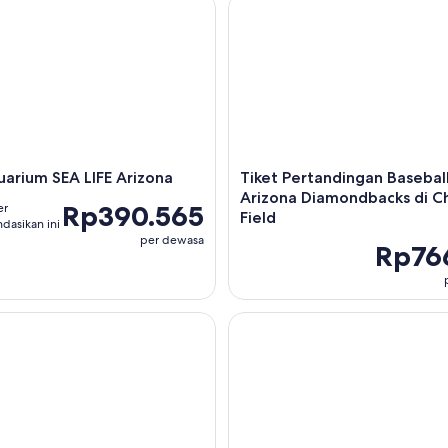
rium SEA LIFE Arizona
Tiket Pertandingan Baseball A
uarium SEA LIFE Arizona
Tiket Pertandingan Basebal
Arizona Diamondbacks di C
Rp390.565
er
Field
asikan ini
per dewasa
Rp76
yon Tur dengan Sedona
Danau Saguaro: Tur Kayak Be