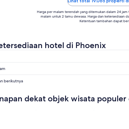
Lihat total 19.065 properti d
Harga per malam terendah yang ditemukan dalam 24 jam te
malam untuk 2 tamu dewasa. Harga dan ketersediaan d
Ketentuan tambahan dapat ber
etersediaan hotel di Phoenix
lam
an berikutnya
napan dekat objek wisata populer 
ya,