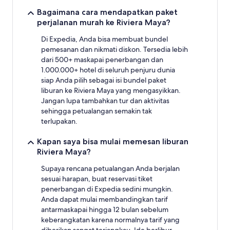
dapat
Bagaimana cara mendapatkan paket
berubah
perjalanan murah ke Riviera Maya?
sewaktu-
waktu.
Di Expedia, Anda bisa membuat bundel
Ketentuan
pemesanan dan nikmati diskon. Tersedia lebih
tambahan
dari 500+ maskapai penerbangan dan
mungkin
1.000.000+ hotel di seluruh penjuru dunia
berlaku.
siap Anda pilih sebagai isi bundel paket
liburan ke Riviera Maya yang mengasyikkan.
Jangan lupa tambahkan tur dan aktivitas
sehingga petualangan semakin tak
terlupakan.
Kapan saya bisa mulai memesan liburan
Riviera Maya?
Supaya rencana petualangan Anda berjalan
sesuai harapan, buat reservasi tiket
penerbangan di Expedia sedini mungkin.
Anda dapat mulai membandingkan tarif
antarmaskapai hingga 12 bulan sebelum
keberangkatan karena normalnya tarif yang