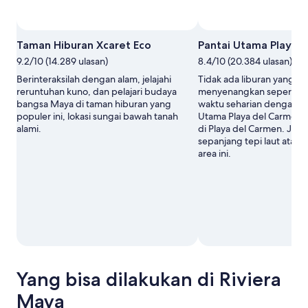
Foto oleh Experiencias Xcaret
Foto
Taman Hiburan Xcaret Eco
Pantai Utama Playa 
Terbuka
9.2/10 (14.289 ulasan)
8.4/10 (20.384 ulasan)
oleh
Experiencias
Berinteraksilah dengan alam, jelajahi
Tidak ada liburan yang le
Xcaret
reruntuhan kuno, dan pelajari budaya
menyenangkan seperti m
bangsa Maya di taman hiburan yang
waktu seharian dengan ber
populer ini, lokasi sungai bawah tanah
Utama Playa del Carmen, 
alami.
di Playa del Carmen. Jalan
sepanjang tepi laut atau n
area ini.
Yang bisa dilakukan di Riviera
Maya