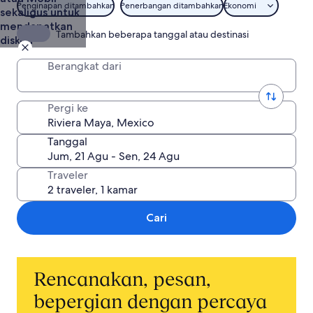
Destination
Penginapan ditambahkan
Penerbangan ditambahkan
Ekonomi
sekaligus untuk
Marketing
mendapatkan
Office
Tambahkan beberapa tanggal atau destinasi
diskon
Berangkat dari
Pergi ke
Tanggal
Traveler
Cari
Rencanakan, pesan,
bepergian dengan percaya