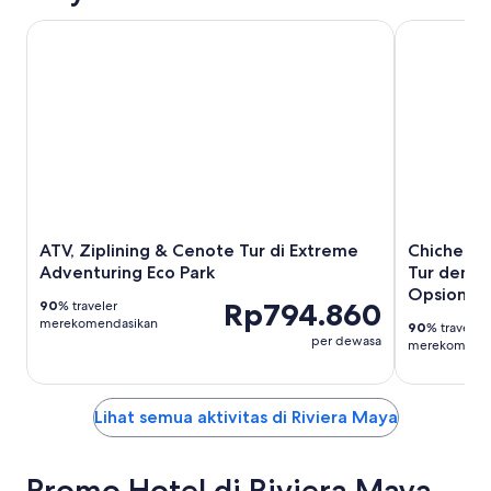
ATV, Ziplining & Cenote Tur di Extreme Adventuring Eco P
Chichen Itz
ATV, Ziplining & Cenote Tur di Extreme
Chichen I
Adventuring Eco Park
Tur denga
Opsional
Rp794.860
90
% traveler
merekomendasikan
90
% traveler
per dewasa
merekomenda
Lihat semua aktivitas di Riviera Maya
Promo Hotel di Riviera Maya