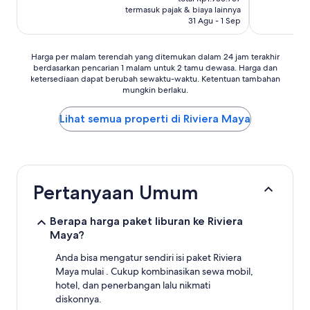
Rp1.548.525
termasuk pajak & biaya lainnya
31 Agu - 1 Sep
Harga
Harga per malam terendah yang ditemukan dalam 24 jam terakhir
berdasarkan pencarian 1 malam untuk 2 tamu dewasa. Harga dan
per
ketersediaan dapat berubah sewaktu-waktu. Ketentuan tambahan
malam
mungkin berlaku.
terendah
yang
Lihat semua properti di Riviera Maya
ditemukan
dalam
24
jam
terakhir
berdasarkan
Pertanyaan Umum
pencarian
1
malam
Berapa harga paket liburan ke Riviera
untuk
Maya?
2
tamu
Anda bisa mengatur sendiri isi paket Riviera
dewasa.
Maya mulai . Cukup kombinasikan sewa mobil,
Harga
hotel, dan penerbangan lalu nikmati
dan
diskonnya.
ketersediaan