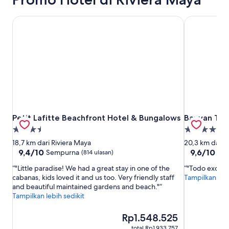
Petit Lafitte Beachfront Hotel & Bungalows
Banyan Tre
Petit Lafitte Beachfront Hotel & Bungalows
Banyan Tre
Petit Lafitte Beachfront Hotel & Bungalows
Banyan Tre
Properti
Properti
bintang
bintang
18,7 km dari Riviera Maya
20,3 km dari 
3.5
5.0
9.4
9.6
9,4/10
9,6/10
Sempurna
Se
(814 ulasan)
dari
dari
"Little paradise! We had a great stay in one of the
"Todo excele
10,
10,
cabanas, kids loved it and us too. Very friendly staff
Tampilkan lebi
Sempurna,
Sempurna,
and beautiful maintained gardens and beach."
(814
(1.004
Tampilkan lebih sedikit
ulasan)
ulasan)
Harga
Rp1.548.525
sekarang
total Rp1.933.757