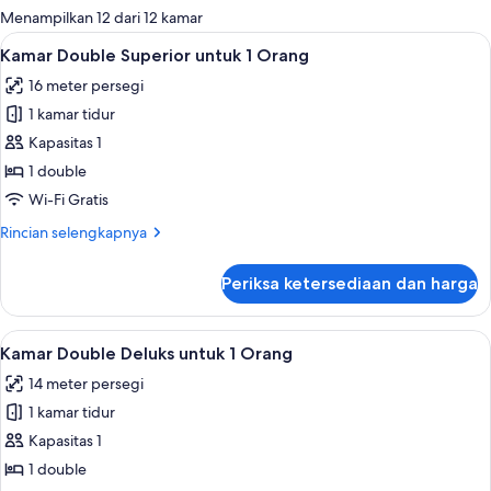
untuk
Menampilkan 12 dari 12 kamar
kamar
Lihat
Minibar, brankas, meja kerja, dan Wi-Fi
4
Kamar Double Superior untuk 1 Orang
semua
16 meter persegi
foto
1 kamar tidur
untuk
Kamar
Kapasitas 1
Double
1 double
Superior
Wi-Fi Gratis
untuk
Rincian
Rincian selengkapnya
1
lebih
Orang
lanjut
Periksa ketersediaan dan harga
untuk
Kamar
Double
Lihat
Minibar, brankas, meja kerja, dan Wi-Fi
2
Superior
Kamar Double Deluks untuk 1 Orang
semua
untuk
14 meter persegi
1
foto
Orang
1 kamar tidur
untuk
Kamar
Kapasitas 1
Double
1 double