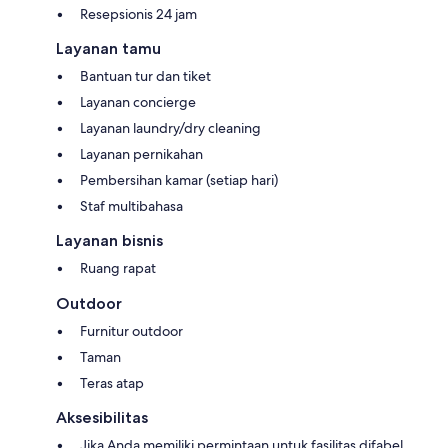
Resepsionis 24 jam
Layanan tamu
Bantuan tur dan tiket
Layanan concierge
Layanan laundry/dry cleaning
Layanan pernikahan
Pembersihan kamar (setiap hari)
Staf multibahasa
Layanan bisnis
Ruang rapat
Outdoor
Furnitur outdoor
Taman
Teras atap
Aksesibilitas
Jika Anda memiliki permintaan untuk fasilitas difabel