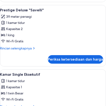
Prestige
"Garden"
Lihat
Prestige Deluxe "Savelli" | Minibar, bra
3
Prestige Deluxe "Savelli"
semua
39 meter persegi
foto
1 kamar tidur
untuk
Prestige
Kapasitas 2
Deluxe
1 king
"Savelli"
Wi-Fi Gratis
Rincian
Rincian selengkapnya
lebih
lanjut
Periksa ketersediaan dan harga
untuk
Prestige
Deluxe
Lihat
Minibar, brankas, meja kerja, dan Wi-Fi
4
"Savelli"
Kamar Single Eksekutif
semua
1 kamar tidur
foto
Kapasitas 1
untuk
Kamar
1 twin Besar
Single
Wi-Fi Gratis
Eksekutif