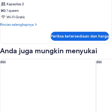
Kamar
Kapasitas 2
Double
1 queen
Deluks
Wi-Fi Gratis
Rincian
Rincian selengkapnya
lebih
lanjut
Periksa ketersediaan dan harga
untuk
Kamar
Double
Anda juga mungkin menyukai
Deluks
Aleph Rome Hotel Curio Collection by Hilton
Rome Air
Iklan
Iklan