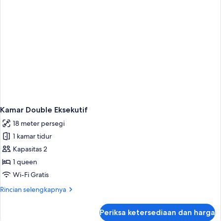
1
Orang
Kamar Double Eksekutif
18 meter persegi
1 kamar tidur
Kapasitas 2
1 queen
Wi-Fi Gratis
Rincian
Rincian selengkapnya
lebih
lanjut
Periksa ketersediaan dan harga
untuk