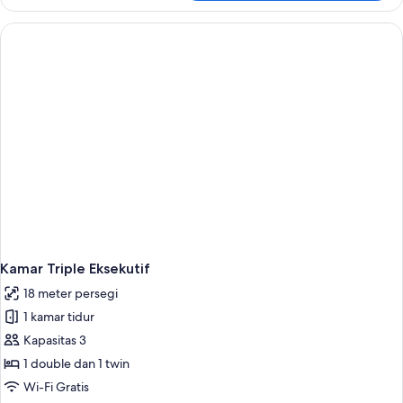
Kamar
Double
Eksekutif
Kamar Triple Eksekutif
18 meter persegi
1 kamar tidur
Kapasitas 3
1 double dan 1 twin
Wi-Fi Gratis