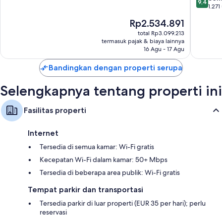
9,4
and
Istimewa,
dari
1.271
Resorts
1.992
10,
Harga
Rp2.534.891
Pusat
ulasan
Sempur
sekarang
Kota
1.271
total Rp3.099.213
Rp2.534.891
termasuk pajak & biaya lainnya
Roma
ulasan
16 Agu - 17 Agu
Bandingkan dengan properti serupa
Selengkapnya tentang properti ini
Fasilitas properti
Internet
Tersedia di semua kamar: Wi-Fi gratis
Kecepatan Wi-Fi dalam kamar: 50+ Mbps
Tersedia di beberapa area publik: Wi-Fi gratis
Tempat parkir dan transportasi
Tersedia parkir di luar properti (EUR 35 per hari); perlu
reservasi