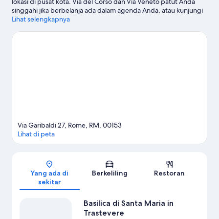
lokasi di pusat kota. Via del Corso dan Via Veneto patut Anda
singgahi jika berbelanja ada dalam agenda Anda, atau kunjungi
Villa Borghese serta Circus Maximus jika Anda ingin menjelajahi
Lihat selengkapnya
keindahan alam kawasan ini. Observatorium Roma dan Cinecitta
World juga patut untuk dikunjungi.
Kunjungi panduan
perjalanan kami untuk Roma
Via Garibaldi 27, Rome, RM, 00153
Lihat di peta
Peta
Yang ada di
Berkeliling
Restoran
sekitar
Basilica di Santa Maria in
Trastevere