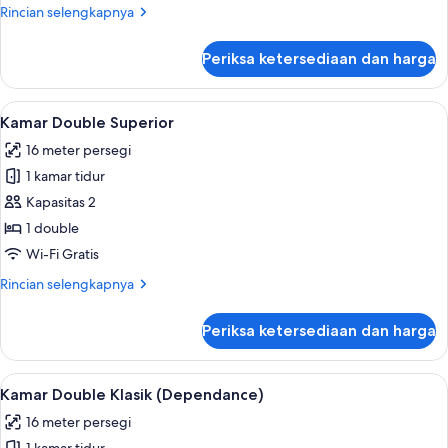
Rincian
Rincian selengkapnya
lebih
lanjut
Periksa ketersediaan dan harga
untuk
Kamar
Triple
Lihat
Minibar, brankas, meja kerja, dan Wi-Fi
4
Eksekutif
Kamar Double Superior
semua
16 meter persegi
foto
1 kamar tidur
untuk
Kamar
Kapasitas 2
Double
1 double
Superior
Wi-Fi Gratis
Rincian
Rincian selengkapnya
lebih
lanjut
Periksa ketersediaan dan harga
untuk
Kamar
Double
Lihat
Kamar Double Klasik (Dependance) | Mi
3
Superior
Kamar Double Klasik (Dependance)
semua
16 meter persegi
foto