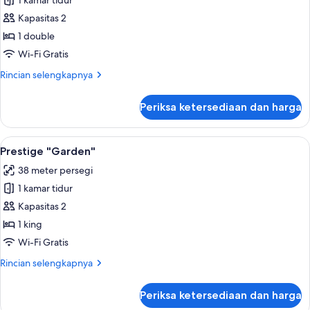
1 kamar tidur
untuk
Kamar
Kapasitas 2
Double
1 double
Klasik
Wi-Fi Gratis
(Dependance)
Rincian
Rincian selengkapnya
lebih
lanjut
Periksa ketersediaan dan harga
untuk
Kamar
Double
Lihat
Prestige "Garden" | Minibar, brankas, m
4
Klasik
Prestige "Garden"
semua
(Dependance)
38 meter persegi
foto
1 kamar tidur
untuk
Prestige
Kapasitas 2
"Garden"
1 king
Wi-Fi Gratis
Rincian
Rincian selengkapnya
lebih
lanjut
Periksa ketersediaan dan harga
untuk