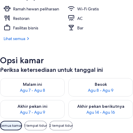
Ramah hewan peliharaan
Wi-Fi Gratis
Restoran
AC
Fasilitas bisnis
Bar
Lihat semua
Opsi kamar
Periksa ketersediaan untuk tanggal ini
Periksa ketersediaan untuk malam ini Agu 7 - Agu 8
Periksa ketersediaan untuk be
Malam ini
Besok
Agu 7 - Agu 8
Agu 8 - Agu 9
Periksa ketersediaan untuk akhir pekan ini Agu 7 - Agu 9
Periksa ketersediaan untuk ak
Akhir pekan ini
Akhir pekan berikutnya
Agu 7 - Agu 9
Agu 14 - Agu 16
Filter
Semua kamar
1 tempat tidur
2 tempat tidur
tersedia