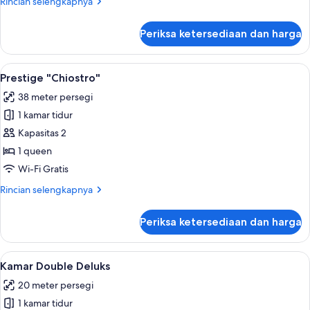
Rincian
Rincian selengkapnya
lebih
lanjut
Periksa ketersediaan dan harga
untuk
Kamar
Single
Lihat
Prestige "Chiostro" | Minibar, brankas,
5
Eksekutif
Prestige "Chiostro"
semua
38 meter persegi
foto
1 kamar tidur
untuk
Prestige
Kapasitas 2
"Chiostro"
1 queen
Wi-Fi Gratis
Rincian
Rincian selengkapnya
lebih
lanjut
Periksa ketersediaan dan harga
untuk
Prestige
"Chiostro"
Lihat
Minibar, brankas, meja kerja, dan Wi-Fi
2
Kamar Double Deluks
semua
20 meter persegi
foto
1 kamar tidur
untuk