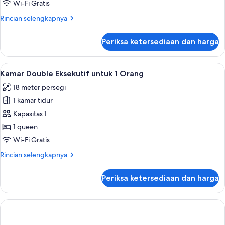
Deluks
Wi-Fi Gratis
untuk
Rincian
Rincian selengkapnya
1
lebih
Orang
lanjut
Periksa ketersediaan dan harga
untuk
Kamar
Double
Lihat
Minibar, brankas, meja kerja, dan Wi-Fi
4
Deluks
Kamar Double Eksekutif untuk 1 Orang
semua
untuk
18 meter persegi
1
foto
Orang
1 kamar tidur
untuk
Kamar
Kapasitas 1
Double
1 queen
Eksekutif
Wi-Fi Gratis
untuk
Rincian
Rincian selengkapnya
1
lebih
Orang
lanjut
Periksa ketersediaan dan harga
untuk
Kamar
Double
Eksekutif
untuk