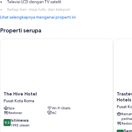
Televisi LCD dengan TV satelit
Setiap hari, meja tulis, dan telepon
Lihat selengkapnya mengenai properti ini
Properti serupa
The Hive Hotel
Trasteve
The
Trasteve
The Hive Hotel
Traste
Hive
Roma
Hotels
Pusat Kota Roma
Hotel
|
Pusat K
Spa
Wi-Fi Gratis
Pusat
UNA
Restoran
AC
Kota
Esperie
Ramah
peliha
Roma
|
9.2
Istimewa
9,2
Restor
Preferr
dari
1.992 ulasan
Hotels
10,
9.4
Sem