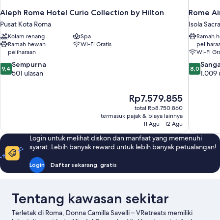
Aleph Rome Hotel Curio Collection by Hilton
Rome Air
Pusat Kota Roma
Isola Sacr
Kolam renang
Spa
Ramah 
Ramah hewan
Wi-Fi Gratis
pelihara
peliharaan
Wi-Fi Gra
9.4
8.0
Sempurna
Sanga
9,4
8,0
dari
dari
501 ulasan
1.009 
10,
10,
Sempurna,
Sangat
Harga
Rp7.579.855
501
Baik,
sekarang
ulasan
1.009
total Rp8.750.860
Rp7.579.855
termasuk pajak & biaya lainnya
ulasan
11 Agu - 12 Agu
Login untuk melihat diskon dan manfaat yang memenuhi
syarat. Lebih banyak reward untuk lebih banyak petualangan!
Login
Daftar sekarang, gratis
Tentang kawasan sekitar
Terletak di Roma, Donna Camilla Savelli – VRetreats memiliki