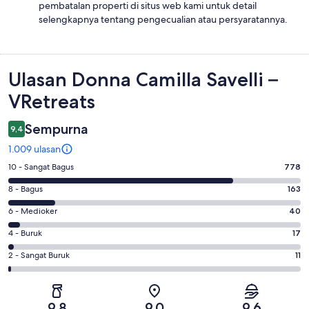
pembatalan properti di situs web kami untuk detail
selengkapnya tentang pengecualian atau persyaratannya.
Ulasan
Ulasan Donna Camilla Savelli –
VRetreats
Sempurna
9,4
1.009 ulasan
Penilaian
10 - Sangat Bagus
778
10
Penilaian
8 - Bagus
163
-
8
Sangat
Penilaian
6 - Medioker
40
-
Bagus.
6
Bagus.
Penilaian
4 - Buruk
17
778
-
163
4
dari
Medioker.
Penilaian
2 - Sangat Buruk
11
dari
-
1009
40
2
1009
Buruk.
ulasan
dari
-
ulasan
17
1009
Sangat
dari
9,8
9,0
9,6