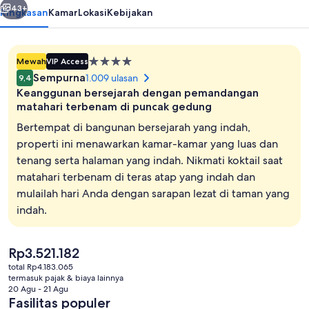
43+
Ringkasan
Kamar
Lokasi
Kebijakan
Properti
Mewah
VIP Access
bintang
Sempurna
1.009 ulasan
9,4
4.0
Keanggunan bersejarah dengan pemandangan
matahari terbenam di puncak gedung
Bertempat di bangunan bersejarah yang indah,
properti ini menawarkan kamar-kamar yang luas dan
Pintu masuk properti
tenang serta halaman yang indah. Nikmati koktail saat
matahari terbenam di teras atap yang indah dan
mulailah hari Anda dengan sarapan lezat di taman yang
indah.
Harga
Rp3.521.182
saat
total Rp4.183.065
ini
termasuk pajak & biaya lainnya
Rp3.521.182
20 Agu - 21 Agu
Fasilitas populer