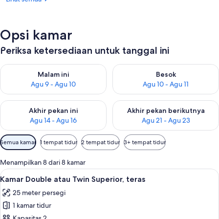
Opsi kamar
Periksa ketersediaan untuk tanggal ini
Periksa ketersediaan untuk malam ini Agu 9 - Agu 10
Periksa ketersediaan untuk be
Malam ini
Besok
Agu 9 - Agu 10
Agu 10 - Agu 11
Periksa ketersediaan untuk akhir pekan ini Agu 14 - Agu 16
Periksa ketersediaan untuk ak
Akhir pekan ini
Akhir pekan berikutnya
Agu 14 - Agu 16
Agu 21 - Agu 23
Filter
Semua kamar
1 tempat tidur
2 tempat tidur
3+ tempat tidur
tersedia
untuk
Menampilkan 8 dari 8 kamar
kamar
Lihat
Seprai premium, selimut bulu angsa, 
7
Kamar Double atau Twin Superior, teras
semua
25 meter persegi
foto
1 kamar tidur
untuk
Kamar
Kapasitas 2