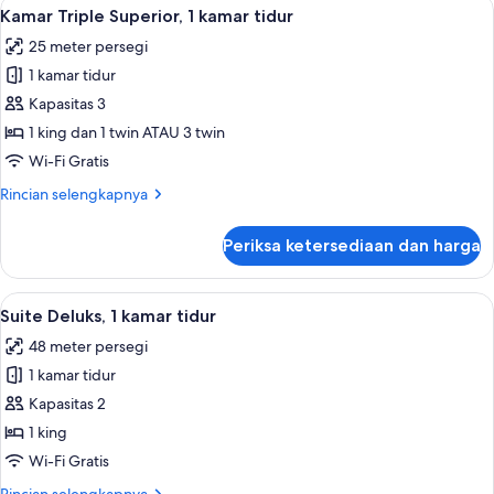
Lihat
Kamar Triple Superior, 1 kamar tidur |
9
atau
Kamar Triple Superior, 1 kamar tidur
semua
Twin
25 meter persegi
Deluks,
foto
balkon
1 kamar tidur
untuk
Kamar
Kapasitas 3
Triple
1 king dan 1 twin ATAU 3 twin
Superior,
Wi-Fi Gratis
1
Rincian
Rincian selengkapnya
kamar
lebih
tidur
lanjut
Periksa ketersediaan dan harga
untuk
Kamar
Triple
Lihat
Suite Deluks, 1 kamar tidur | Seprai p
13
Superior,
Suite Deluks, 1 kamar tidur
semua
1
48 meter persegi
kamar
foto
tidur
1 kamar tidur
untuk
Suite
Kapasitas 2
Deluks,
1 king
1
Wi-Fi Gratis
kamar
Rincian