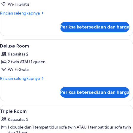
Superior
Wi-Fi Gratis
Room
Rincian
Rincian selengkapnya
lebih
lanjut
Periksa ketersediaan dan harga
untuk
Superior
Room
Lihat
Seprai premium, selimut bulu angsa, 
8
Deluxe Room
semua
Kapasitas 2
foto
2 twin ATAU 1 queen
untuk
Deluxe
Wi-Fi Gratis
Room
Rincian
Rincian selengkapnya
lebih
lanjut
Periksa ketersediaan dan harga
untuk
Deluxe
Room
Lihat
Seprai premium, selimut bulu angsa, 
6
Triple Room
semua
Kapasitas 3
foto
1 double dan 1 tempat tidur sofa twin ATAU 1 tempat tidur sofa twin
untuk
dan 2 twin