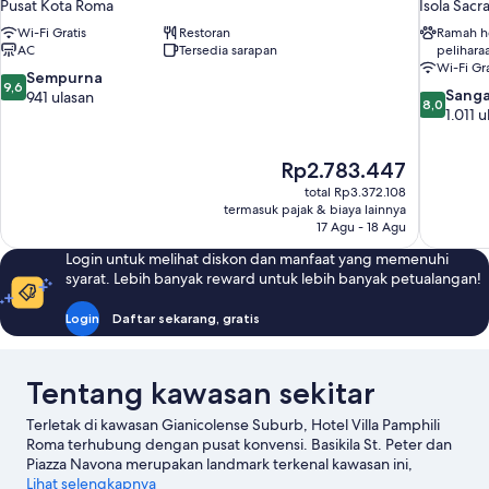
Pusat Kota Roma
Isola Sacr
Wi-Fi Gratis
Restoran
Ramah 
AC
Tersedia sarapan
pelihara
Wi-Fi Gra
9.6
Sempurna
9,6
8.0
Sanga
dari
941 ulasan
8,0
dari
1.011 
10,
10,
Sempurna,
Sangat
941
Harga
Rp2.783.447
Baik,
ulasan
sekarang
1.011
total Rp3.372.108
Rp2.783.447
termasuk pajak & biaya lainnya
ulasan
17 Agu - 18 Agu
Login untuk melihat diskon dan manfaat yang memenuhi
syarat. Lebih banyak reward untuk lebih banyak petualangan!
Login
Daftar sekarang, gratis
Tentang kawasan sekitar
Terletak di kawasan Gianicolense Suburb, Hotel Villa Pamphili
Roma terhubung dengan pusat konvensi. Basikila St. Peter dan
Piazza Navona merupakan landmark terkenal kawasan ini,
terdapat pula Via del Corso serta Via Veneto bagi pengunjung
Lihat selengkapnya