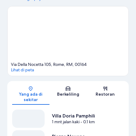
yang ingin berbelanja. Bepergian bersama anak?
Pertimbangkan Observatorium Roma, periksa juga kegiatan
atau permainan di Stadio Olimpico. Luangkan waktu untuk
mencoba dekat pusat kecantikan atau kebugaran di area ini,
atau hirup udara segar dalam petualangan seperti eco-tour dan
jalur hiking/sepeda di sekitar.
Kunjungi panduan perjalanan kami
untuk Roma
Via Della Nocetta 105, Rome, RM, 00164
Lihat di peta
Peta
Yang ada di
Berkeliling
Restoran
sekitar
Villa Doria Pamphili
1 mnt jalan kaki
- 0.1 km