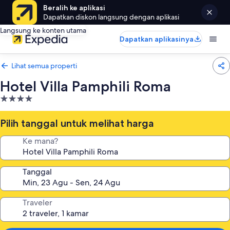
Beralih ke aplikasi
Dapatkan diskon langsung dengan aplikasi
Langsung ke konten utama
Dapatkan aplikasinya
Lihat semua properti
Hotel Villa Pamphili Roma
Properti
bintang
4.0
Pilih tanggal untuk melihat harga
Ke mana?
Tanggal
Traveler