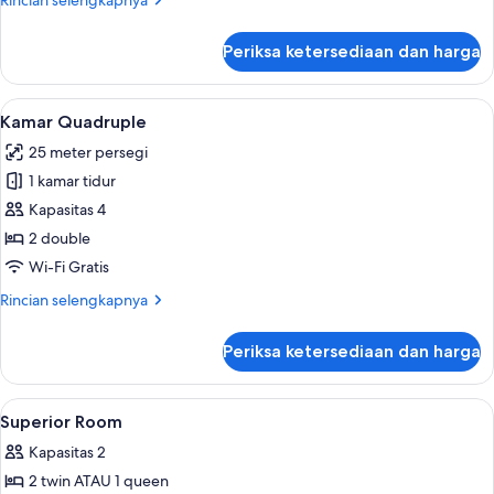
Rincian selengkapnya
tidur
lebih
lanjut
Periksa ketersediaan dan harga
untuk
Suite
Deluks,
Lihat
Seprai premium, selimut bulu angsa, 
5
1
Kamar Quadruple
semua
kamar
25 meter persegi
tidur
foto
1 kamar tidur
untuk
Kamar
Kapasitas 4
Quadruple
2 double
Wi-Fi Gratis
Rincian
Rincian selengkapnya
lebih
lanjut
Periksa ketersediaan dan harga
untuk
Kamar
Quadruple
Lihat
Smart TV, buku, dan peralatan stereo
3
Superior Room
semua
Kapasitas 2
foto
2 twin ATAU 1 queen
untuk