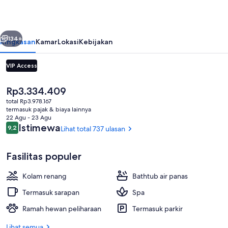
Roma
belumnya
Berikutnya
134+
Ringkasan
Kamar
Lokasi
Kebijakan
VIP Access
Harga
Rp3.334.409
saat
total Rp3.978.167
ini
termasuk pajak & biaya lainnya
Rp3.334.409
22 Agu - 23 Agu
Ulasan
Istimewa
9,2
Lihat total 737 ulasan
9,2 dari 10
Ruang perawatan pasangan, sauna, ho
Fasilitas populer
Kolam renang
Bathtub air panas
Termasuk sarapan
Spa
Ramah hewan peliharaan
Termasuk parkir
Lihat semua