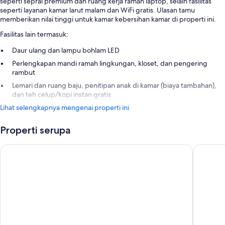
seperti seprai premium dan ruang kerja ramah laptop, selain fasilitas
seperti layanan kamar larut malam dan WiFi gratis. Ulasan tamu
memberikan nilai tinggi untuk kamar kebersihan kamar di properti ini.
Fasilitas lain termasuk:
Daur ulang dan lampu bohlam LED
Perlengkapan mandi ramah lingkungan, kloset, dan pengering
rambut
Lemari dan ruang baju, penitipan anak di kamar (biaya tambahan),
dan teh celup/kopi instan gratis
Lihat selengkapnya mengenai properti ini
Properti serupa
Barceló Roma
A.Roma L