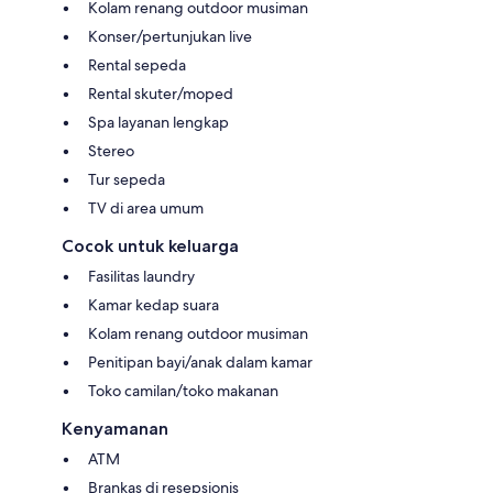
Kolam renang outdoor musiman
Konser/pertunjukan live
Rental sepeda
Rental skuter/moped
Spa layanan lengkap
Stereo
Tur sepeda
TV di area umum
Cocok untuk keluarga
Fasilitas laundry
Kamar kedap suara
Kolam renang outdoor musiman
Penitipan bayi/anak dalam kamar
Toko camilan/toko makanan
Kenyamanan
ATM
Brankas di resepsionis