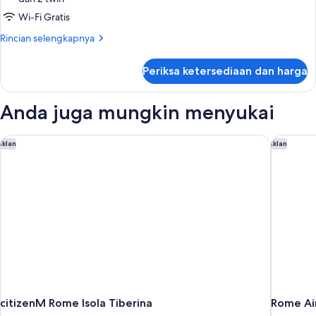
Triple
Wi-Fi Gratis
Room
Rincian
Rincian selengkapnya
lebih
lanjut
Periksa ketersediaan dan harga
untuk
Triple
Room
Anda juga mungkin menyukai
citizenM Rome Isola Tiberina
Rome Air
Iklan
Iklan
citizenM Rome Isola Tiberina
Rome Air