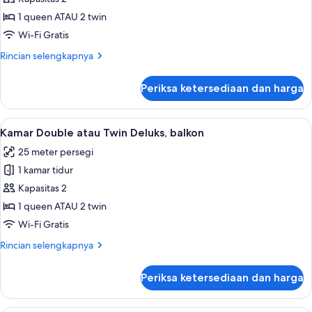
Double
1 queen ATAU 2 twin
atau
Wi-Fi Gratis
Twin
Rincian
Rincian selengkapnya
Superior,
lebih
teras
lanjut
Periksa ketersediaan dan harga
untuk
Kamar
Double
Lihat
Seprai premium, selimut bulu angsa, 
5
atau
Kamar Double atau Twin Deluks, balkon
semua
Twin
25 meter persegi
Superior,
foto
teras
1 kamar tidur
untuk
Kamar
Kapasitas 2
Double
1 queen ATAU 2 twin
atau
Wi-Fi Gratis
Twin
Rincian
Rincian selengkapnya
Deluks,
lebih
balkon
lanjut
Periksa ketersediaan dan harga
untuk
Kamar
Double