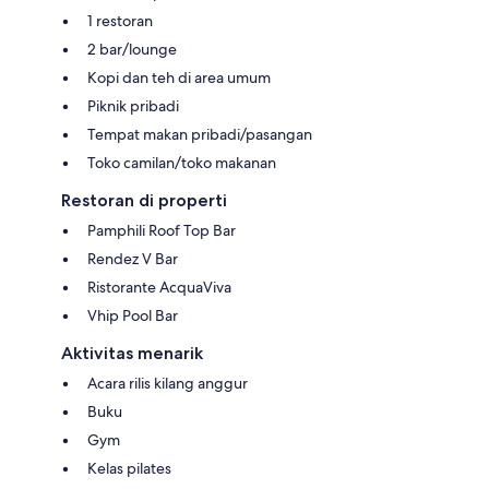
1 restoran
2 bar/lounge
Kopi dan teh di area umum
Piknik pribadi
Tempat makan pribadi/pasangan
Toko camilan/toko makanan
Restoran di properti
Pamphili Roof Top Bar
Rendez V Bar
Ristorante AcquaViva
Vhip Pool Bar
Aktivitas menarik
Acara rilis kilang anggur
Buku
Gym
Kelas pilates