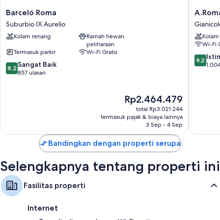
Barceló
A.Roma
Barceló Roma
A.Roma
Roma
Lifestyle
Suburbio IX Aurelio
Gianico
Suburbio
Hotel
Kolam renang
Ramah hewan
Kolam
IX
Gianico
peliharaan
Wi-Fi 
Aurelio
Suburb
Termasuk parkir
Wi-Fi Gratis
9.2
Ist
9,2
8.2
Sangat Baik
dari
1.004
8,2
dari
857 ulasan
10,
10,
Istimew
Sangat
1.004
Harga
Rp2.464.479
Baik,
ulasan
sekarang
857
total Rp3.021.244
Rp2.464.479
ulasan
termasuk pajak & biaya lainnya
3 Sep - 4 Sep
Bandingkan dengan properti serupa
Selengkapnya tentang properti ini
Fasilitas properti
Internet