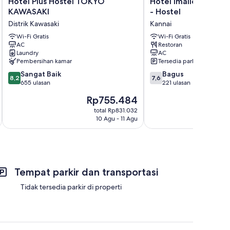
Hotel Plus Hostel TOKYO
Hotel Imalle Yokoha
Plus
Imalle
KAWASAKI
- Hostel
Hostel
Yokohama
Distrik Kawasaki
Kannai
TOKYO
Isezakicho
KAWASAKI
Wi-Fi Gratis
-
Wi-Fi Gratis
AC
Restoran
Distrik
Hostel
Laundry
AC
Kawasaki
Kannai
Pembersihan kamar
Tersedia parkir
8.2
7.6
Sangat Baik
Bagus
8,2
7,6
dari
dari
655 ulasan
221 ulasan
10,
10,
Harga
Rp755.484
Sangat
Bagus,
sekarang
Baik,
221
total Rp831.032
Rp755.484
10 Agu - 11 Agu
655
ulasan
ulasan
Tempat parkir dan transportasi
Tidak tersedia parkir di properti