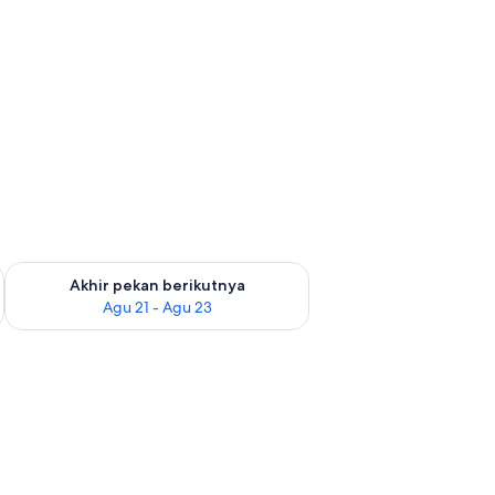
 ini Agu 14 - Agu 16
Periksa ketersediaan untuk akhir pekan berikutnya Agu 21 - A
Akhir pekan berikutnya
Agu 21 - Agu 23