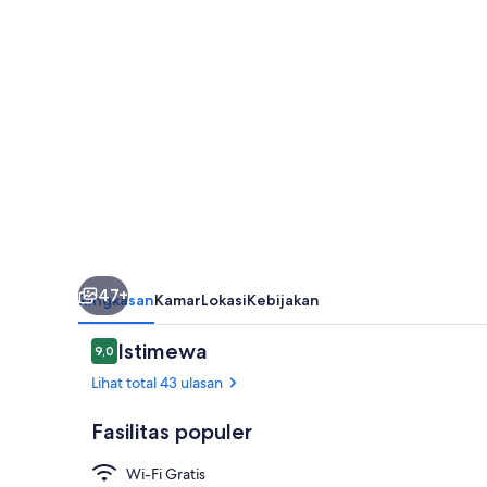
47+
Ringkasan
Kamar
Lokasi
Kebijakan
Ulasan
Istimewa
9,0
9,0 dari 10
Lihat total 43 ulasan
Fasilitas populer
Wi-Fi Gratis