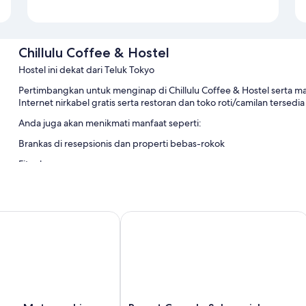
Chillulu Coffee & Hostel
Hostel ini dekat dari Teluk Tokyo
Pertimbangkan untuk menginap di Chillulu Coffee & Hostel serta manf
Internet nirkabel gratis serta restoran dan toko roti/camilan tersed
Anda juga akan menikmati manfaat seperti:
Brankas di resepsionis dan properti bebas-rokok
Fitur kamar
Semua kamar tidur di Chillulu Coffee & Hostel memberikan fasilitas sep
Fasilitas lain termasuk:
a Motomachi - Hostel
Resort Capsule Sakuragicho
Kamar mandi dengan shower dan pengering rambut
Resort