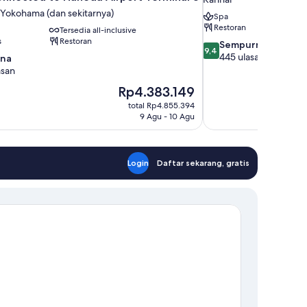
 Yokohama (dan sekitarnya)
Spa
Restoran
Tersedia all-inclusive
s
Restoran
9.4
Sempurna
9,4
dari
445 ulasan
na
10,
asan
Sempurna,
Harga
Rp4.383.149
445
sekarang
ulasan
total Rp4.855.394
Rp4.383.149
9 Agu - 10 Agu
Login
Daftar sekarang, gratis