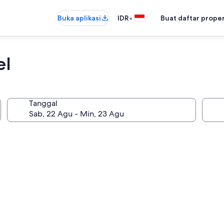
•
Buka aplikasi
IDR
Buat daftar prope
el
Tanggal