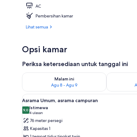
AC
Kafe
Pembersihan kamar
Lihat semua
Opsi kamar
Periksa ketersediaan untuk tanggal ini
Periksa ketersediaan untuk malam ini Agu 8 - Agu 9
Periksa keter
Malam ini
Agu 8 - Agu 9
A
Lihat
Asrama Umum, asrama campuran
20
Asrama Umum, asrama campuran
semua
Istimewa
foto
9,0
9,0 dari 10
(4
4 ulasan
untuk
ulasan)
76 meter persegi
Asrama
Kapasitas 1
Umum,
1 tempat tidur tingkat twin