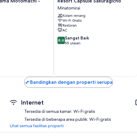
ama Motomachi -
Resort Capsule Sakuragicho
Capsule
Minatomirai
Sakuragicho
Kolam renang
Minatomirai
Wi-Fi Gratis
Restoran
AC
8.4
Sangat Baik
8,4
dari
55 ulasan
10,
Sangat
Baik,
55
ulasan
Bandingkan dengan properti serupa
Internet
Tersedia di semua kamar: Wi-Fi gratis
Tersedia di beberapa area publik: Wi-Fi gratis
Lihat semua fasilitas properti