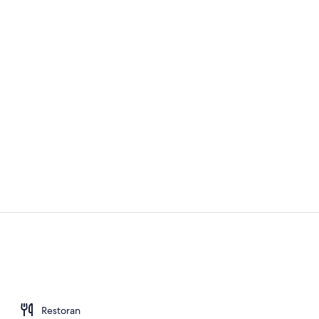
Asrama Umum
Kafe
Restoran