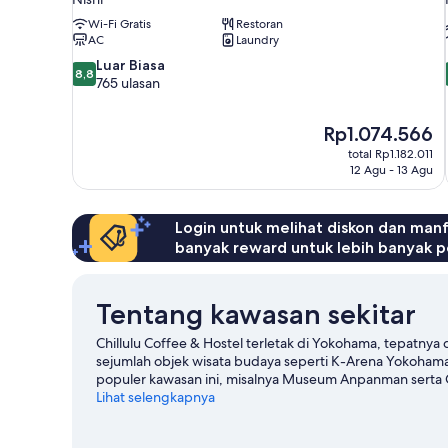
Wi-Fi Gratis
Restoran
AC
Laundry
8.8
Luar Biasa
8,8
dari
765 ulasan
10,
Luar
Harga
Rp1.074.566
Biasa,
sekarang
765
total Rp1.182.011
Rp1.074.566
12 Agu - 13 Agu
ulasan
Login untuk melihat diskon dan man
banyak reward untuk lebih banyak p
Tentang kawasan sekitar
Chillulu Coffee & Hostel terletak di Yokohama, tepatnya
sejumlah objek wisata budaya seperti K-Arena Yokohama
populer kawasan ini, misalnya Museum Anpanman serta 
permainan? Coba periksa Yokohama Arena atau Stadion 
Lihat selengkapnya
Lihat Hostel lainnya di Yokohama