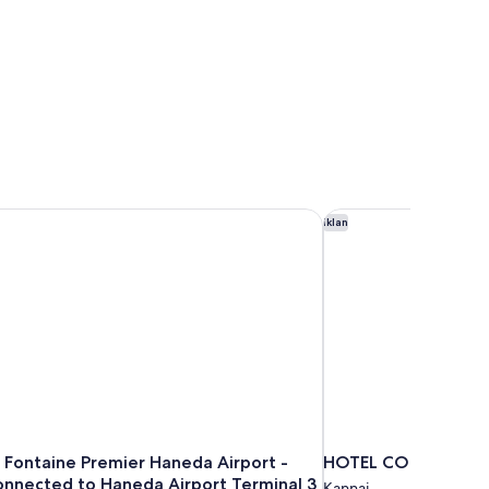
a Fontaine Premier Haneda Airport - Directly connected to Han
HOTEL COMENTO Y
Iklan
a Fontaine Premier Haneda Airport -
HOTEL COMENTO 
connected to Haneda Airport Terminal 3
Kannai