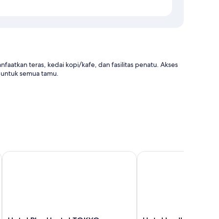
aatkan teras, kedai kopi/kafe, dan fasilitas penatu. Akses
ia untuk semua tamu.
erti AC, serta fasilitas seperti WiFi gratis dan brankas.
Hotel Plus Hostel TOKYO KAWASAKI
Hotel Imalle Yokohama 
Hotel
Hotel