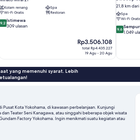
21,8 km dari
Kolam renang
Spa
Wi-Fi Gratis
Restoran
Spa
Wi-Fi Grati
9.2
Istimewa
9,2
dari
309 ulasan
9.6
Sempur
9,6
10,
dari
1.049 ul
Istimewa,
10,
Harga
Rp3.506.108
309
Sempurna,
sekarang
ulasan
total Rp4.435.227
1.049
Rp3.506.108
19 Agu - 20 Agu
ulasan
faat yang memenuhi syarat. Lebih
etualangan!
 di Pusat Kota Yokohama, di kawasan perbelanjaan. Kunjungi
 dan Teater Seni Kanagawa, atau singgahi beberapa objek wisata
Gundam Factory Yokohama. Ingin menikmati suatu kegiatan atau
Nissan.
Kunjungi panduan perjalanan kami untuk Yokohama