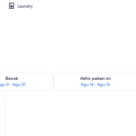
Laundry
sediaan untuk besok Agu 9 - Agu 10
Periksa ketersediaan untuk akhir pekan
Besok
Akhir pekan ini
gu 9 - Agu 10
Agu 14 - Agu 16
 | Brankas dan Wi-Fi gratis