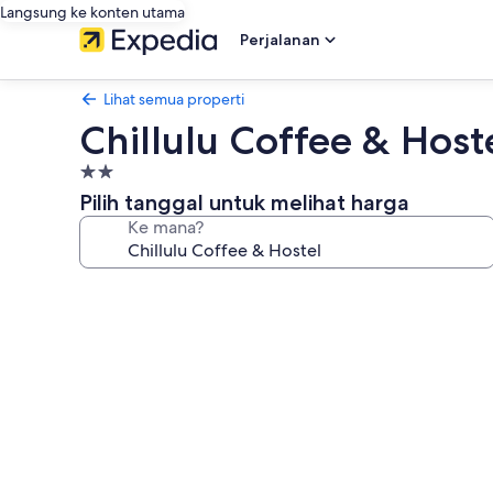
Langsung ke konten utama
Perjalanan
Lihat semua properti
Chillulu Coffee & Host
Properti
bintang
Pilih tanggal untuk melihat harga
2.0
Ke mana?
Galeri
foto
untuk
Chillulu
Coffee
&
Hostel