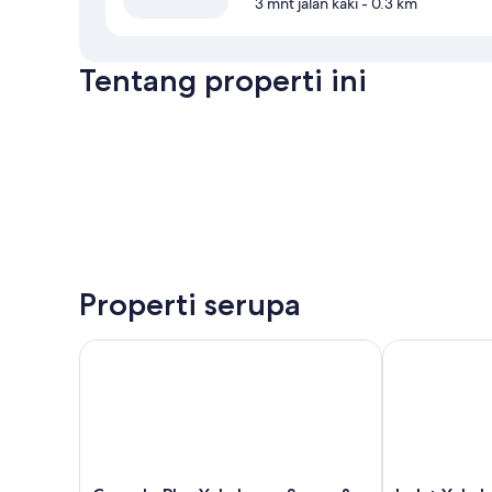
3 mnt jalan kaki
- 0.3 km
Tentang properti ini
Properti serupa
Capsule Plus Yokohama Sauna & Capsule
bnb+ Yokoham
Capsule
bnb+