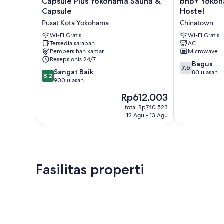
Capsule Plus Yokohama Sauna &
bnb+ Yokoh
Plus
Yokohama
Capsule
Hostel
Yokohama
Motomachi
Pusat Kota Yokohama
Chinatown
Sauna
-
&
Wi-Fi Gratis
Hostel
Wi-Fi Gratis
Tersedia sarapan
AC
Capsule
Chinatown
Pembersihan kamar
Microwave
Pusat
Resepsionis 24/7
Kota
7.6
Bagus
7,6
8.2
Yokohama
Sangat Baik
dari
80 ulasan
8,2
dari
900 ulasan
10,
10,
Bagus,
Harga
Rp612.003
Sangat
80
sekarang
Baik,
total Rp740.523
ulasan
Rp612.003
12 Agu - 13 Agu
900
ulasan
Fasilitas properti