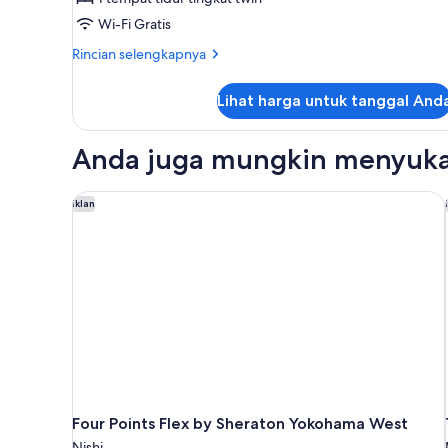
asrama
Wi-Fi Gratis
campuran
Rincian
Rincian selengkapnya
lebih
lanjut
Lihat harga untuk tanggal And
untuk
Asrama
Umum,
Anda juga mungkin menyuka
asrama
campuran
Four Points Flex by Sheraton Yokohama West
Iklan
Four Points Flex by Sheraton Yokohama West
Nishi