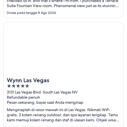
checked us in. Btw that’s where I’m from. I purchased a Terrace
Suite Fountain View room. Phenomenal view just as its stunning
pictures depict! It was everything! And that tub! In your unit
Diulas pada tanggal 8 Agu 2026
looking at that view, priceless! It was our first ..."
Terbuka di jendela baru
Wynn Las Vegas
Wynn Las Vegas
5
out
3131 Las Vegas Blvd. South Las Vegas NV
Refundable penuh
of
Pesan sekarang, bayar saat Anda menginap
5
Menginaplah di resor mewah ini di Las Vegas. Nikmati WiFi
gratis, 3 kolam renang outdoor, dan spa layanan lengkap. Tamu
kami memuji kolam renang dan staf di ulasan kami. Objek wisata
populer seperti Kasino The Venetian dan Sphere berada di