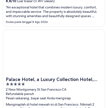
8,8
/
10
Luar biasa! (11.497 ulasan)
"An exceptional hotel that combines modern luxury, comfort,
and impeccable service. The property is absolutely beautiful,
with stunning amenities and beautifully designed spaces.
Everything is modern, elegant, and spotlessly clean, and the
Diulas pada tanggal 8 Agu 2026
staff was warm, attentive, and incredibly professional. From ..."
Terbuka di jendela baru
Palace Hotel, a Luxury Collection Hotel, San Francisco
Palace Hotel, a Luxury Collection Hotel,
5
San Francisco
out
2 New Montgomery St San Francisco CA
Refundable penuh
of
Pesan sekarang, bayar saat Anda menginap
5
Menginaplah di hotel mewah ini di San Francisco. Nikmati 2