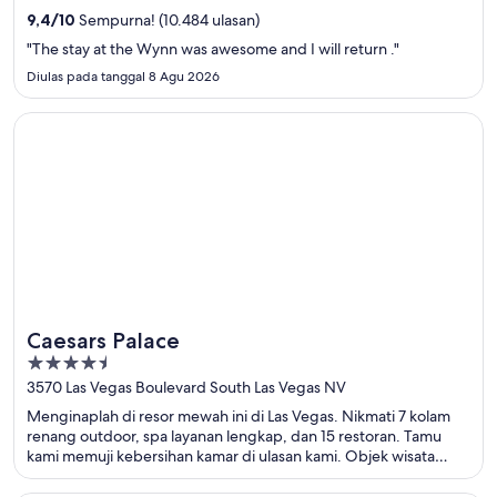
dekat properti.
9,4
/
10
Sempurna! (10.484 ulasan)
"The stay at the Wynn was awesome and I will return ."
Diulas pada tanggal 8 Agu 2026
Terbuka di jendela baru
Caesars Palace
Caesars Palace
4.5
out
3570 Las Vegas Boulevard South Las Vegas NV
of
Menginaplah di resor mewah ini di Las Vegas. Nikmati 7 kolam
5
renang outdoor, spa layanan lengkap, dan 15 restoran. Tamu
kami memuji kebersihan kamar di ulasan kami. Objek wisata
populer seperti The Linq dan Colosseum di Caesars Palace
berada di dekat properti.