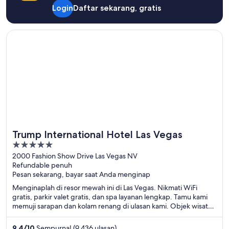
Login
Daftar sekarang, gratis
Terbuka di jendela baru
Trump International Hotel Las Vegas
Trump International Hotel Las Vegas
5
out
2000 Fashion Show Drive Las Vegas NV
Refundable penuh
of
Pesan sekarang, bayar saat Anda menginap
5
Menginaplah di resor mewah ini di Las Vegas. Nikmati WiFi
gratis, parkir valet gratis, dan spa layanan lengkap. Tamu kami
memuji sarapan dan kolam renang di ulasan kami. Objek wisata
populer seperti Kasino The Venetian dan The Linq berada di
dekat properti.
9,4
/
10
Sempurna! (9.436 ulasan)