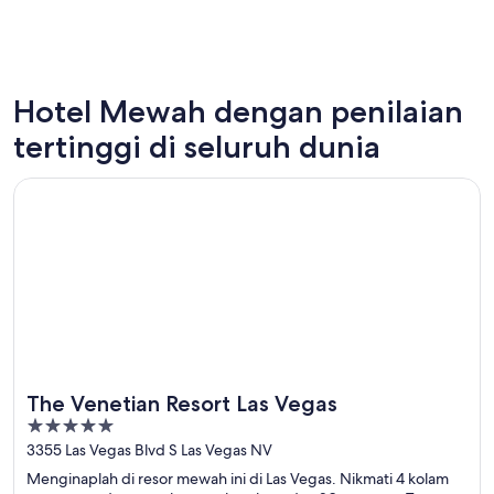
Hotel Mewah dengan penilaian
Las Vegas
New Yor
tertinggi di seluruh dunia
189 hotel mewah
502 hot
Terbuka di jendela baru
The Venetian Resort Las Vegas
The Venetian Resort Las Vegas
5
out
3355 Las Vegas Blvd S Las Vegas NV
of
Menginaplah di resor mewah ini di Las Vegas. Nikmati 4 kolam