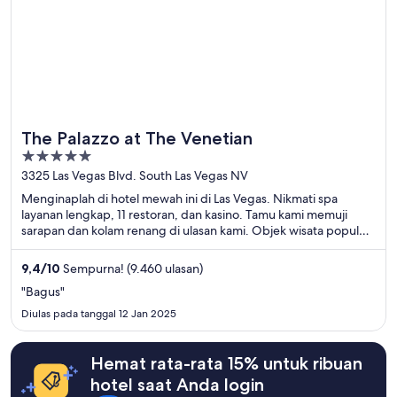
The Palazzo at The Venetian
5
out
3325 Las Vegas Blvd. South Las Vegas NV
of
Menginaplah di hotel mewah ini di Las Vegas. Nikmati spa
5
layanan lengkap, 11 restoran, dan kasino. Tamu kami memuji
sarapan dan kolam renang di ulasan kami. Objek wisata populer
seperti Kasino The Venetian dan The Linq berada di dekat
properti.
9,4
/
10
Sempurna! (9.460 ulasan)
"Bagus"
Diulas pada tanggal 12 Jan 2025
Hemat rata-rata 15% untuk ribuan
hotel saat Anda login