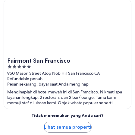
Terbuka di jendela baru
Fairmont San Francisco
Fairmont San Francisco
5
out
950 Mason Street Atop Nob Hill San Francisco CA
Refundable penuh
of
Pesan sekarang, bayar saat Anda menginap
5
Menginaplah di hotel mewah ini di San Francisco. Nikmati spa
layanan lengkap, 2 restoran, dan 2 bar/lounge. Tamu kami
memuji staf di ulasan kami. Objek wisata populer seperti
Lombard Street dan Pier 39 berada di dekat properti.
Tidak menemukan yang Anda cari?
Lihat semua properti