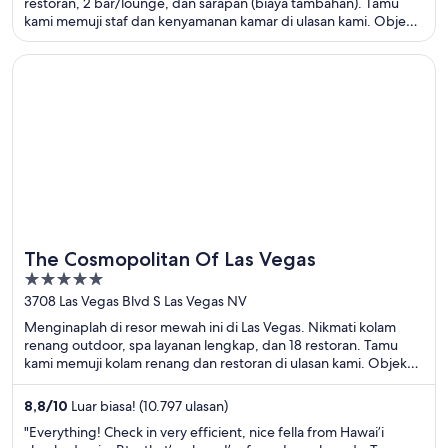
restoran, 2 bar/lounge, dan sarapan (biaya tambahan). Tamu
kami memuji staf dan kenyamanan kamar di ulasan kami. Objek
wisata populer seperti Oracle Park dan Lombard Street berada
di dekat properti.
Terbuka di jendela baru
The Cosmopolitan Of Las Vegas
The Cosmopolitan Of Las Vegas
5
out
3708 Las Vegas Blvd S Las Vegas NV
of
Menginaplah di resor mewah ini di Las Vegas. Nikmati kolam
5
renang outdoor, spa layanan lengkap, dan 18 restoran. Tamu
kami memuji kolam renang dan restoran di ulasan kami. Objek
wisata populer seperti Kasino Cosmopolitan dan Kasino Bellagio
berada di dekat properti.
8,8
/
10
Luar biasa! (10.797 ulasan)
"Everything! Check in very efficient, nice fella from Hawai’i