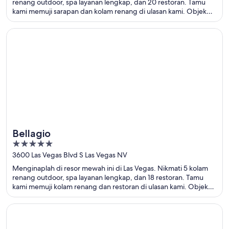
5
renang outdoor, spa layanan lengkap, dan 20 restoran. Tamu
kami memuji sarapan dan kolam renang di ulasan kami. Objek
wisata populer seperti Kasino The Venetian dan The Linq berada
di dekat properti.
Terbuka di jendela baru
Bellagio
Bellagio
5
out
3600 Las Vegas Blvd S Las Vegas NV
of
Menginaplah di resor mewah ini di Las Vegas. Nikmati 5 kolam
5
renang outdoor, spa layanan lengkap, dan 18 restoran. Tamu
kami memuji kolam renang dan restoran di ulasan kami. Objek
wisata populer seperti Kasino Bellagio dan Air Mancur Bellagio
berada di dekat properti.
Terbuka di jendela baru
The Palazzo at The Venetian