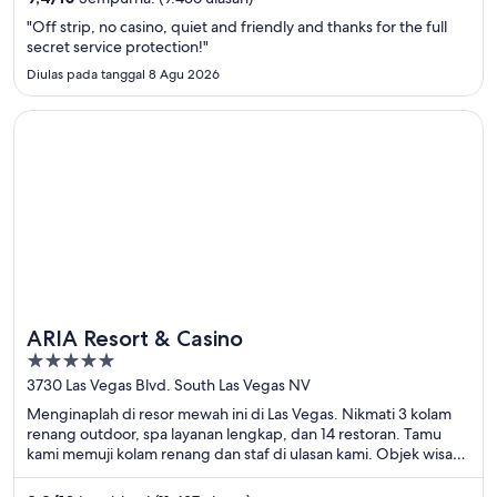
"Off strip, no casino, quiet and friendly and thanks for the full
secret service protection!"
Diulas pada tanggal 8 Agu 2026
Terbuka di jendela baru
ARIA Resort & Casino
ARIA Resort & Casino
5
out
3730 Las Vegas Blvd. South Las Vegas NV
of
Menginaplah di resor mewah ini di Las Vegas. Nikmati 3 kolam
5
renang outdoor, spa layanan lengkap, dan 14 restoran. Tamu
kami memuji kolam renang dan staf di ulasan kami. Objek wisata
populer seperti Casino at Aria dan Kasino Cosmopolitan berada
di dekat properti.