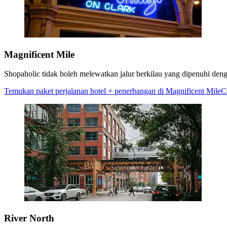
Magnificent Mile
Shopaholic tidak boleh melewatkan jalur berkilau yang dipenuhi denga
Temukan paket perjalanan hotel + penerbangan di Magnificent Mile
C
River North