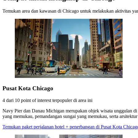
Temukan area dan kawasan di Chicago untuk melakukan aktivitas yan
Pusat Kota Chicago
4 dari 10 point of interest terpopuler di area ini
Navy Pier dan Danau Michigan merupakan objek wisata unggulan di P
yang memukau, pemandangan sungai yang memukau, serta arsitektu
Temukan paket perjalanan hotel + penerbangan di Pusat Kota Chicag