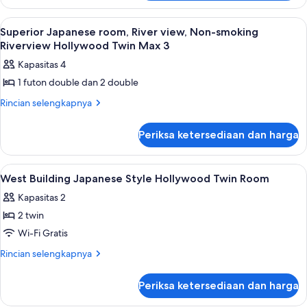
Room
West
with
Building
Lihat
Brankas
6
Japanese
Semi
Superior Japanese room, River view, Non-smoking
semua
Western
Riverview Hollywood Twin Max 3
Open
Style
foto
Air
Kapasitas 4
Room
untuk
Bath
with
1 futon double dan 2 double
Superior
Semi
Japanese
Rincian
Rincian selengkapnya
Open
lebih
Air
room,
lanjut
Bath
River
Periksa ketersediaan dan harga
untuk
view,
Superior
Japanese
Non-
Lihat
Brankas
3
room,
West Building Japanese Style Hollywood Twin Room
smoking
semua
River
Riverview
Kapasitas 2
view,
foto
Hollywood
Non-
2 twin
untuk
smoking
Twin
West
Wi-Fi Gratis
Riverview
Max
Building
Hollywood
Rincian
Rincian selengkapnya
3
Twin
Japanese
lebih
Max
lanjut
Style
Periksa ketersediaan dan harga
3
untuk
Hollywood
West