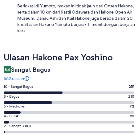
Berlokasi di Yumoto, ryokan ini tidak jauh dari Onsen Hakone,
serta dalam 10 km dari Kastil Odawara dan Hakone Open Air
Museum. Danau Ashi dan Kuil Hakone juga berada dalam 20
km.Stasiun Hakone Yumoto berjarak 11 menit dengan berjalan
kaki.
Ulasan
Ulasan Hakone Pax Yoshino
Sangat Bagus
8,6
562 ulasan
Penilaian
10 - Sangat Bagus
251
10
Penilaian
8 - Bagus
210
-
8
Sangat
Penilaian
6 - Medioker
72
-
Bagus.
6
Bagus.
Penilaian
4 - Buruk
23
251
-
210
4
dari
Medioker.
Penilaian
2 - Sangat Buruk
6
dari
-
562
72
2
562
Buruk.