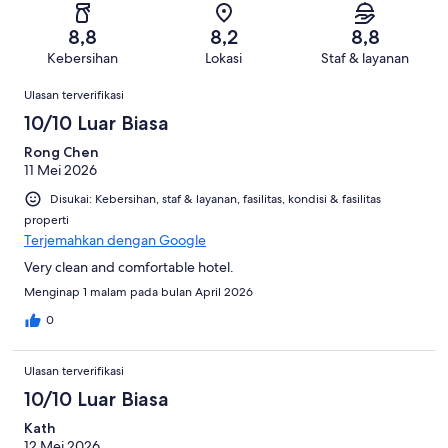
ulasan
dari
-
ulasan
23
562
Sangat
dari
8,8
8,2
8,8
ulasan
Buruk.
562
Kebersihan
Lokasi
Staf & layanan
6
ulasan
Ulasan
dari
Ulasan terverifikasi
562
10/10 Luar Biasa
ulasan
Rong Chen
11 Mei 2026
Disukai: Kebersihan, staf & layanan, fasilitas, kondisi & fasilitas
properti
Terjemahkan dengan Google
Very clean and comfortable hotel.
Menginap 1 malam pada bulan April 2026
0
Ulasan terverifikasi
10/10 Luar Biasa
Kath
12 Mei 2026