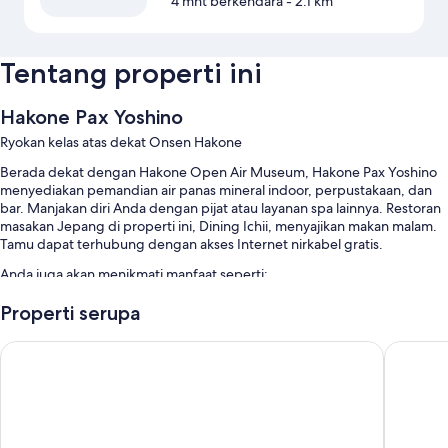
4 mnt berkendara
- 2.1 km
Tentang properti ini
Hakone Pax Yoshino
Ryokan kelas atas dekat Onsen Hakone
Berada dekat dengan Hakone Open Air Museum, Hakone Pax Yoshino
menyediakan pemandian air panas mineral indoor, perpustakaan, dan
bar. Manjakan diri Anda dengan pijat atau layanan spa lainnya. Restoran
masakan Jepang di properti ini, Dining Ichii, menyajikan makan malam.
Tamu dapat terhubung dengan akses Internet nirkabel gratis.
Anda juga akan menikmati manfaat seperti:
Parkir mandiri gratis gratis
Properti serupa
Pemandian air panas di properti, penitipan koper, dan toko souvenir
Hotel Okada
Hotel N
Mesin jual otomatis, brankas di resepsionis, dan staf multibahasa
Ulasan tamu memberikan nilai yang baik untuk staf
Fitur kamar