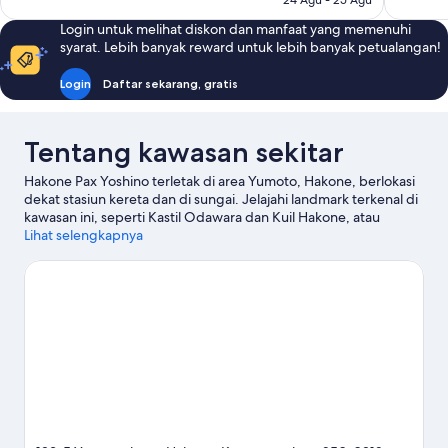
24 Agu - 25 Agu
ulasan
Login untuk melihat diskon dan manfaat yang memenuhi
syarat. Lebih banyak reward untuk lebih banyak petualangan!
Login
Daftar sekarang, gratis
Tentang kawasan sekitar
Hakone Pax Yoshino terletak di area Yumoto, Hakone, berlokasi
dekat stasiun kereta dan di sungai. Jelajahi landmark terkenal di
kawasan ini, seperti Kastil Odawara dan Kuil Hakone, atau
nikmati budayanya dengan singgah di Hakone Open Air
Lihat selengkapnya
Museum. Onsen Hakone dan Danau Ashi adalah tempat-tempat
lain yang juga sebaiknya tidak dilewatkan.
Kunjungi panduan
perjalanan kami untuk Hakone