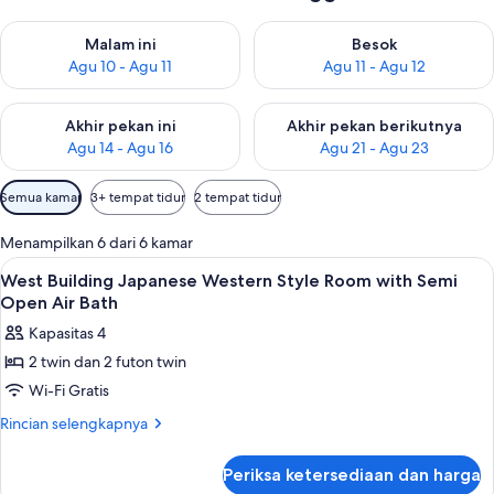
Periksa ketersediaan untuk malam ini Agu 10 - Agu 11
Periksa ketersediaan untuk be
Malam ini
Besok
Agu 10 - Agu 11
Agu 11 - Agu 12
Periksa ketersediaan untuk akhir pekan ini Agu 14 - Agu 16
Periksa ketersediaan untuk ak
Akhir pekan ini
Akhir pekan berikutnya
Agu 14 - Agu 16
Agu 21 - Agu 23
Filter
Semua kamar
3+ tempat tidur
2 tempat tidur
tersedia
untuk
Menampilkan 6 dari 6 kamar
kamar
Lihat
Brankas
3
West Building Japanese Western Style Room with Semi
semua
Open Air Bath
foto
Kapasitas 4
untuk
2 twin dan 2 futon twin
West
Wi-Fi Gratis
Building
Japanese
Rincian
Rincian selengkapnya
lebih
Western
lanjut
Style
Periksa ketersediaan dan harga
untuk