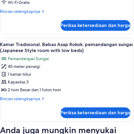
Bebas
Wi-Fi Gratis
Asap
Rincian
Rincian selengkapnya
Rokok
lebih
lanjut
(Japanese
Periksa ketersediaan dan harga
untuk
Style
Kamar
room
Tradisional,
Lihat
Kamar Tradisional, Bebas Asap Rokok,
10
with
Bebas
Kamar Tradisional, Bebas Asap Rokok, pemandangan sungai
semua
Asap
low
(Japanese Style room with low beds)
Rokok
foto
beds)
Pemandangan Sungai
(Japanese
untuk
Style
45 meter persegi
Kamar
room
1 kamar tidur
Tradisional,
with
low
Bebas
Kapasitas 3
beds)
Asap
2 twin Besar dan 1 futon twin
Rokok,
Rincian
Rincian selengkapnya
pemandangan
lebih
sungai
lanjut
Periksa ketersediaan dan harga
untuk
(Japanese
Kamar
Style
Tradisional,
Anda juga mungkin menyukai
room
Bebas