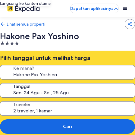
Langsung ke konten utama
Dapatkan aplikasinya
Lihat semua properti
Hakone Pax Yoshino
Properti
bintang
4.0
Pilih tanggal untuk melihat harga
Ke mana?
Tanggal
Traveler
Cari