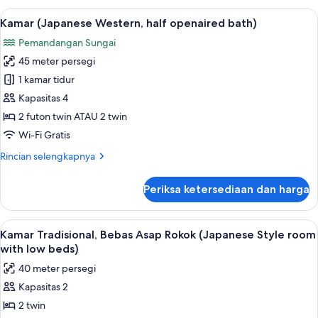
Twin
Building
Lihat
Kamar (Japanese Western, half openai
8
Room
Japanese
Kamar (Japanese Western, half openaired bath)
semua
Style
Pemandangan Sungai
Hollywood
foto
Twin
45 meter persegi
untuk
Room
Kamar
1 kamar tidur
(Japanese
Kapasitas 4
Western,
2 futon twin ATAU 2 twin
half
Wi-Fi Gratis
openaired
Rincian
Rincian selengkapnya
bath)
lebih
lanjut
Periksa ketersediaan dan harga
untuk
Kamar
(Japanese
Lihat
Kamar Tradisional, Bebas Asap Rokok 
7
Western,
Kamar Tradisional, Bebas Asap Rokok (Japanese Style room
semua
half
with low beds)
openaired
foto
40 meter persegi
bath)
untuk
Kapasitas 2
Kamar
2 twin
Tradisional,