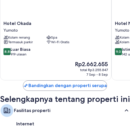
Semua 76 kamar mempunyai kenyamanan seperti AC, serta fasilitas
seperti brankas.
Manfaat lain termasuk:
Hotel
Hotel
Hotel Okada
Hotel 
Kamar mandi dengan kloset dan perlengkapan mandi gratis
Okada
Nanpus
Yumoto
Yumoto
Lemari es, ketel listrik, dan penghangat ruangan
Yumoto
Yumoto
Kolam renang
Spa
Kolam
Termasuk parkir
Wi-Fi Gratis
Kolam
8.8
9.0
Luar Biasa
Ist
8,8
9,0
dari
dari
919 ulasan
142 u
10,
10,
Harga
Rp2.662.655
Luar
Istimew
sekarang
Biasa,
142
total Rp3.255.847
Rp2.662.655
7 Sep - 8 Sep
919
ulasan
ulasan
Bandingkan dengan properti serupa
Selengkapnya tentang properti ini
Fasilitas properti
Internet