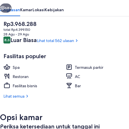
belumnya
Berikutnya
68+
Ringkasan
Kamar
Lokasi
Kebijakan
Harga
Rp3.968.288
saat
total Rp4.399.150
ini
28 Agu - 29 Agu
Rp3.968.288
Ulasan
Luar Biasa
8,6
Lihat total 562 ulasan
8,6 dari 10
Fasilitas populer
Spa
Termasuk parkir
Mata air panas
Restoran
AC
Fasilitas bisnis
Bar
Lihat semua
Opsi kamar
Periksa ketersediaan untuk tanggal ini