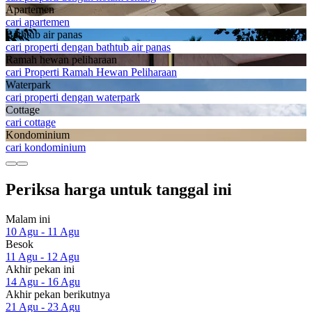
Apartemen
cari apartemen
Bathtub air panas
cari properti dengan bathtub air panas
Ramah hewan peliharaan
cari Properti Ramah Hewan Peliharaan
Waterpark
cari properti dengan waterpark
Cottage
cari cottage
Kondominium
cari kondominium
Periksa harga untuk tanggal ini
Malam ini
10 Agu - 11 Agu
Besok
11 Agu - 12 Agu
Akhir pekan ini
14 Agu - 16 Agu
Akhir pekan berikutnya
21 Agu - 23 Agu