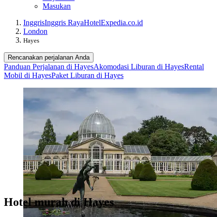
Masukan
Inggris
Inggris Raya
Hotel
Expedia.co.id
London
Hayes
Rencanakan perjalanan Anda
Panduan Perjalanan di Hayes
Akomodasi Liburan di Hayes
Rental
Mobil di Hayes
Paket Liburan di Hayes
Hotel murah di Hayes