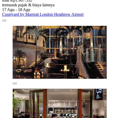
total Rp1.907.532
termasuk pajak & biaya lainnya
17 Agu - 18 Agu
Courtyard by Marriott London Heathrow Airport