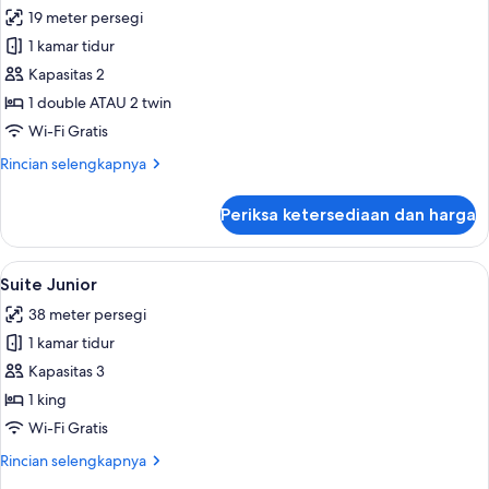
semua
19 meter persegi
foto
1 kamar tidur
untuk
Kamar
Kapasitas 2
Standar
1 double ATAU 2 twin
Wi-Fi Gratis
Rincian
Rincian selengkapnya
lebih
lanjut
Periksa ketersediaan dan harga
untuk
Kamar
Standar
Lihat
Suite Junior | Seprai katun Mesir, sep
9
Suite Junior
semua
38 meter persegi
foto
1 kamar tidur
untuk
Suite
Kapasitas 3
Junior
1 king
Wi-Fi Gratis
Rincian
Rincian selengkapnya
lebih