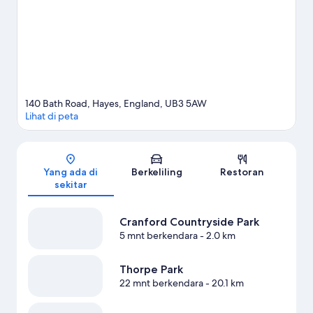
di Chessington World of Adventures, objek wisata unggulan
yang tak boleh dilewatkan. Jangan lupa untuk menjelajahi
aktivitas di area ini, termasuk bermain golf.
Kunjungi panduan
perjalanan kami untuk Hayes
140 Bath Road, Hayes, England, UB3 5AW
Lihat di peta
Peta
Yang ada di
Berkeliling
Restoran
sekitar
Cranford Countryside Park
5 mnt berkendara
- 2.0 km
Thorpe Park
22 mnt berkendara
- 20.1 km