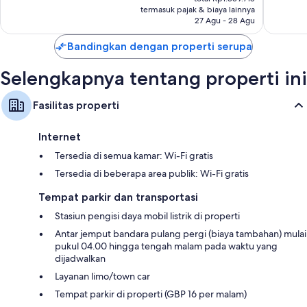
Rp1.549.765
ulasan
termasuk pajak & biaya lainnya
ulasan
27 Agu - 28 Agu
Bandingkan dengan properti serupa
Selengkapnya tentang properti ini
Fasilitas properti
Internet
Tersedia di semua kamar: Wi-Fi gratis
Tersedia di beberapa area publik: Wi-Fi gratis
Tempat parkir dan transportasi
Stasiun pengisi daya mobil listrik di properti
Antar jemput bandara pulang pergi (biaya tambahan) mulai
pukul 04.00 hingga tengah malam pada waktu yang
dijadwalkan
Layanan limo/town car
Tempat parkir di properti (GBP 16 per malam)