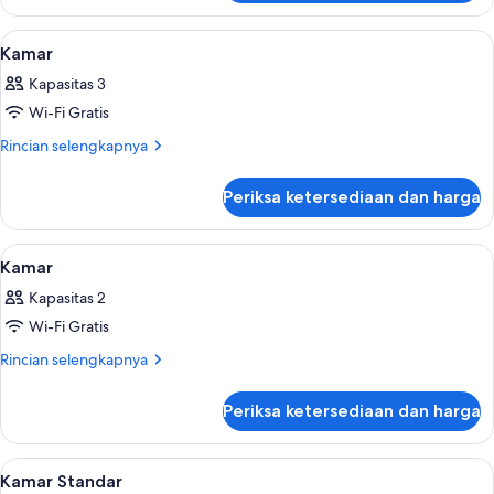
Kamar
Lihat
Seprai katun Mesir, seprai premium, b
13
Kamar
semua
Kapasitas 3
foto
Wi-Fi Gratis
untuk
Kamar
Rincian
Rincian selengkapnya
lebih
lanjut
Periksa ketersediaan dan harga
untuk
Kamar
Lihat
Seprai katun Mesir, seprai premium, b
6
Kamar
semua
Kapasitas 2
foto
Wi-Fi Gratis
untuk
Kamar
Rincian
Rincian selengkapnya
lebih
lanjut
Periksa ketersediaan dan harga
untuk
Kamar
Lihat
Seprai katun Mesir, seprai premium, b
8
Kamar Standar