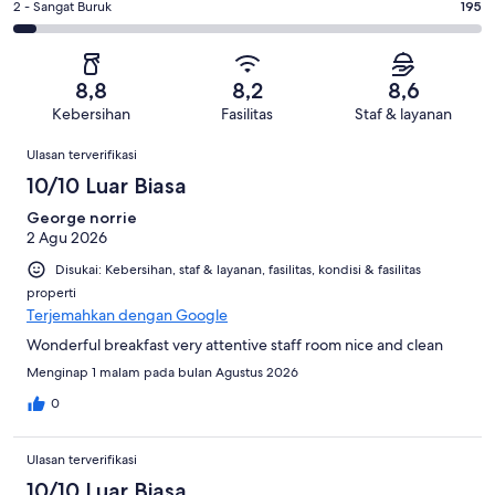
dari
Medioker.
Penilaian
2 - Sangat Buruk
195
dari
-
3578
463
2
3578
Buruk.
ulasan
dari
-
ulasan
183
3578
Sangat
dari
8,8
8,2
8,6
ulasan
Buruk.
3578
Kebersihan
Fasilitas
Staf & layanan
195
ulasan
Ulasan
dari
Ulasan terverifikasi
3578
10/10 Luar Biasa
ulasan
George norrie
2 Agu 2026
Disukai: Kebersihan, staf & layanan, fasilitas, kondisi & fasilitas
properti
Terjemahkan dengan Google
Wonderful breakfast very attentive staff room nice and clean
Menginap 1 malam pada bulan Agustus 2026
0
Ulasan terverifikasi
10/10 Luar Biasa