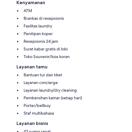
Kenyamanan
ATM
Brankas di resepsionis
Fasilitas laundry
Penitipan koper
Resepsionis 24 jam
Surat kabar gratis di lobi
Toko Souvenir/kios koran
Layanan tamu
Bantuan tur dan tiket
Layanan concierge
Layanan laundry/dry cleaning
Pembersihan kamar (setiap hari)
Porter/bellboy
Staf multibahasa
Layanan bisnis
42 ruang rapat