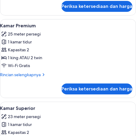
lanjut
Periksa ketersediaan dan harga
untuk
Suite
Junior
Lihat
Seprai katun Mesir, seprai premium, b
11
Kamar Premium
semua
25 meter persegi
foto
1 kamar tidur
untuk
Kamar
Kapasitas 2
Premium
1 king ATAU 2 twin
Wi-Fi Gratis
Rincian
Rincian selengkapnya
lebih
lanjut
Periksa ketersediaan dan harga
untuk
Kamar
Premium
Lihat
Seprai katun Mesir, seprai premium, b
10
Kamar Superior
semua
23 meter persegi
foto
1 kamar tidur
untuk
Kamar
Kapasitas 2