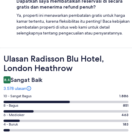
Dapatkah saya membatalkan reservasi di secara
gratis dan menerima refund penuh?
Ya, properti ini menawarkan pembatalan gratis untuk harga
kamar tertentu, karena fleksibilitas itu penting! Baca kebijakan
pembatalan properti di situs web kami untuk detail
selengkapnya tentang pengecualian atau persyaratannya.
Ulasan
Ulasan Radisson Blu Hotel,
London Heathrow
Sangat Baik
8,4
3.578 ulasan
Penilaian
10 - Sangat Bagus
1.886
10
Penilaian
8 - Bagus
851
-
8
Sangat
Penilaian
6 - Medioker
463
-
Bagus.
6
Bagus.
Penilaian
4 - Buruk
183
1886
-
851
4