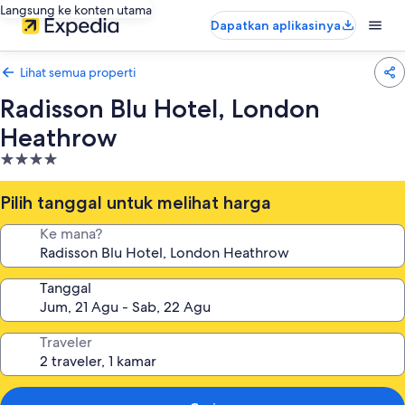
Langsung ke konten utama
Dapatkan aplikasinya
Lihat semua properti
Radisson Blu Hotel, London
Heathrow
Properti
bintang
4.0
Pilih tanggal untuk melihat harga
Ke mana?
Tanggal
Traveler