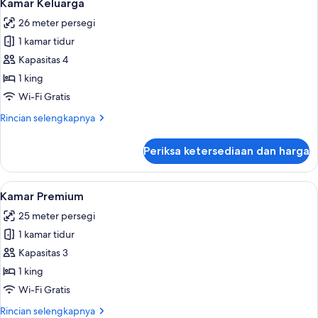
6
kamar
Kamar Keluarga
semua
tidur
26 meter persegi
foto
1 kamar tidur
untuk
Kamar
Kapasitas 4
Keluarga
1 king
Wi-Fi Gratis
Rincian
Rincian selengkapnya
lebih
lanjut
Periksa ketersediaan dan harga
untuk
Kamar
Keluarga
Lihat
Seprai katun Mesir, seprai premium, b
5
Kamar Premium
semua
25 meter persegi
foto
1 kamar tidur
untuk
Kamar
Kapasitas 3
Premium
1 king
Wi-Fi Gratis
Rincian
Rincian selengkapnya