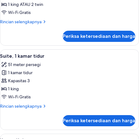
Superior
1 king ATAU 2 twin
Wi-Fi Gratis
Rincian
Rincian selengkapnya
lebih
lanjut
Periksa ketersediaan dan harga
untuk
Kamar
Superior
Lihat
Suite, 1 kamar tidur | Seprai katun Mes
13
Suite, 1 kamar tidur
semua
51 meter persegi
foto
1 kamar tidur
untuk
Suite,
Kapasitas 3
1
1 king
kamar
Wi-Fi Gratis
tidur
Rincian
Rincian selengkapnya
lebih
lanjut
Periksa ketersediaan dan harga
untuk
Suite,
1
Lihat
Kamar Keluarga | Seprai katun Mesir, 