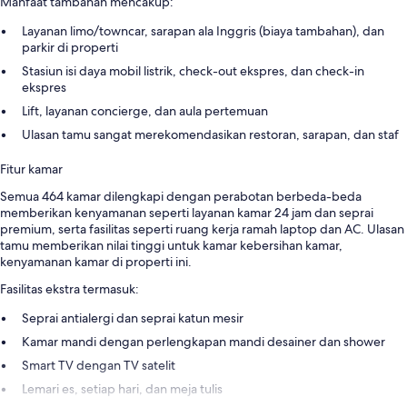
Manfaat tambahan mencakup:
Layanan limo/towncar, sarapan ala Inggris (biaya tambahan), dan
parkir di properti
Stasiun isi daya mobil listrik, check-out ekspres, dan check-in
ekspres
Lift, layanan concierge, dan aula pertemuan
Ulasan tamu sangat merekomendasikan restoran, sarapan, dan staf
Fitur kamar
Semua 464 kamar dilengkapi dengan perabotan berbeda-beda
memberikan kenyamanan seperti layanan kamar 24 jam dan seprai
premium, serta fasilitas seperti ruang kerja ramah laptop dan AC. Ulasan
tamu memberikan nilai tinggi untuk kamar kebersihan kamar,
kenyamanan kamar di properti ini.
Fasilitas ekstra termasuk:
Seprai antialergi dan seprai katun mesir
Kamar mandi dengan perlengkapan mandi desainer dan shower
Smart TV dengan TV satelit
Lemari es, setiap hari, dan meja tulis