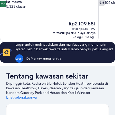
9.0
6.8
Istimewa
106 ul
6,8
9,0
dari
dari
5.323 ulasan
10,
10,
Istimewa,
106
5.323
ulasan
Harga
Rp2.109.581
ulasan
sekarang
total Rp2.531.497
Rp2.109.581
termasuk pajak & biaya lainnya
25 Agu - 26 Agu
Login untuk melihat diskon dan manfaat yang memenuhi
syarat. Lebih banyak reward untuk lebih banyak petualangan!
Login
Daftar sekarang, gratis
Tentang kawasan sekitar
Di pinggir kota, Radisson Blu Hotel, London Heathrow berada di
kawasan Heathrow, Hayes, daerah yang tak jauh dari kawasan
bandara.Osterley Park and House dan Kastil Windsor
merupakan landmark terkenal kawasan ini, terdapat juga
Lihat selengkapnya
beberapa objek wisata populer seperti Royal Botanic Gardens,
Kew serta Thorpe Park. Periksa kegiatan atau permainan di
Lapangan Pusat Wimbledon, dan pertimbangkan untuk singgah