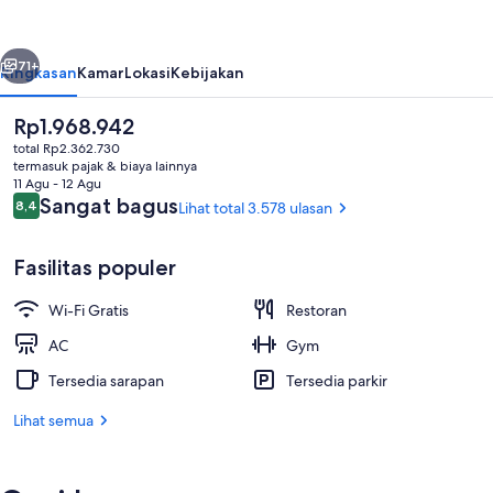
London
Heathrow
belumnya
Berikutnya
71+
Ringkasan
Kamar
Lokasi
Kebijakan
Harga
Rp1.968.942
saat
total Rp2.362.730
ini
termasuk pajak & biaya lainnya
Rp1.968.942
11 Agu - 12 Agu
Ulasan
Sangat bagus
8,4
Lihat total 3.578 ulasan
8,4 dari 10
Fasilitas populer
Fasilitas rapat
Wi-Fi Gratis
Restoran
AC
Gym
Tersedia sarapan
Tersedia parkir
Lihat semua