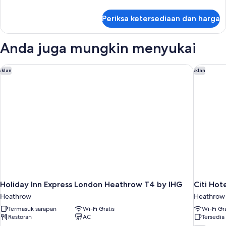
lebih
lanjut
Periksa ketersediaan dan harga
untuk
Kamar
Premium
Anda juga mungkin menyukai
Holiday Inn Express London Heathrow T4 by IHG
Citi Hot
Iklan
Iklan
Holiday Inn Express London Heathrow T4 by IHG
Citi Ho
Heathrow
Heathrow
Termasuk sarapan
Wi-Fi Gratis
Wi-Fi Gra
Restoran
AC
Tersedia