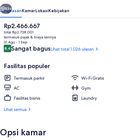
belumnya
Berikutnya
53+
Ringkasan
Kamar
Lokasi
Kebijakan
Harga
Rp2.466.667
saat
total Rp2.738.001
ini
termasuk pajak & biaya lainnya
Rp2.466.667
31 Agu - 1 Sep
Ulasan
Sangat bagus
8,4
Lihat total 1.026 ulasan
8,4 dari 10
Fasilitas populer
Kamar Deluks, 2 Tempat Tidur Queen, 
Termasuk parkir
Wi-Fi Gratis
AC
Gym
Fasilitas bisnis
Laundry
Lihat semua
Opsi kamar