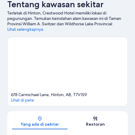
Tentang kawasan sekitar
Terletak di Hinton, Crestwood Hotel memiliki lokasi di
pegunungan. Temukan keindahan alam kawasan ini di Taman
Provinsi William A. Switzer dan Wildhorse Lake Provincial
Recreation Area, atau kunjungi sejumlah objek wisata terkenal
Lihat selengkapnya
seperti AirPlay Trampoline Park & Escape Rooms dan Pintu
Masuk Lama Trailrides. Ingin menikmati suatu kegiatan atau
permainan selagi mengunjungi kota ini? Coba periksa
Yellowhead Raceway atau Pusat Rekreasi Dr. Duncan Murray.
Memancing menawarkan kesempatan menarik untuk
menjelajahi perairan sekitar, atau Anda juga bisa bertualang
dengan jalur hiking/sepeda dan menunggang kuda sekitar.
Kunjungi panduan perjalanan kami untuk Hinton
Lihat Motel lainnya di Hinton
678 Carmichael Lane, Hinton, AB, T7V1S9
Lihat di peta
Peta
Yang ada di sekitar
Restoran