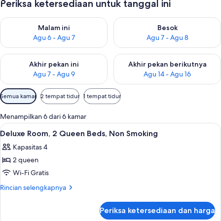
Periksa ketersediaan untuk tanggal ini
Periksa ketersediaan untuk malam ini Agu 6 - Agu 7
Periksa ketersediaan untuk be
Malam ini
Besok
Agu 6 - Agu 7
Agu 7 - Agu 8
Periksa ketersediaan untuk akhir pekan ini Agu 7 - Agu 9
Periksa ketersediaan untuk ak
Akhir pekan ini
Akhir pekan berikutnya
Agu 7 - Agu 9
Agu 14 - Agu 16
Filter
Semua kamar
2 tempat tidur
1 tempat tidur
tersedia
untuk
Menampilkan 6 dari 6 kamar
kamar
Lihat
Meja kerja, tirai kedap cahaya, dan t
2
Deluxe Room, 2 Queen Beds, Non Smoking
semua
Kapasitas 4
foto
2 queen
untuk
Deluxe
Wi-Fi Gratis
Room,
Rincian
Rincian selengkapnya
2
lebih
lanjut
Queen
Periksa ketersediaan dan harga
untuk
Beds,