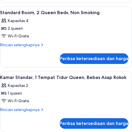
Deluxe
Non
Room,
Lihat
Eksterior
1
Smoking
2
Standard Room, 2 Queen Beds, Non Smoking
semua
Queen
Kapasitas 4
Beds,
foto
Non
2 queen
untuk
Smoking
Standard
Wi-Fi Gratis
Room,
Rincian
Rincian selengkapnya
2
lebih
lanjut
Queen
Periksa ketersediaan dan harga
untuk
Beds,
Standard
Non
Room,
Lihat
Kamar Standar, 1 Tempat Tidur Queen,
4
Smoking
2
Kamar Standar, 1 Tempat Tidur Queen, Bebas Asap Rokok
semua
Queen
Kapasitas 2
Beds,
foto
Non
1 queen
untuk
Smoking
Kamar
Wi-Fi Gratis
Standar,
Rincian
Rincian selengkapnya
1
lebih
lanjut
Tempat
Periksa ketersediaan dan harga
untuk
Tidur
Kamar