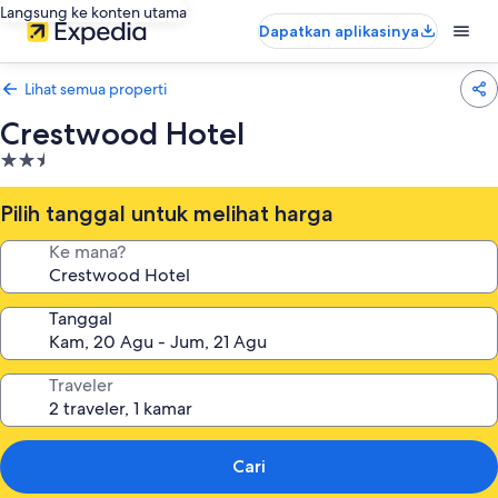
Langsung ke konten utama
Dapatkan aplikasinya
Lihat semua properti
Crestwood Hotel
Properti
bintang
2.5
Pilih tanggal untuk melihat harga
Ke mana?
Tanggal
Traveler
Cari