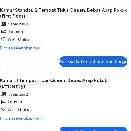
Queen,
Standar,
Lihat
Kamar Standar, 2 Tempat Tidur Queen, 
4
Bebas
1
Kamar Standar, 2 Tempat Tidur Queen, Bebas Asap Rokok
semua
Tempat
Asap
(First Floor)
Tidur
foto
Rokok
Kapasitas 4
Queen,
untuk
Bebas
2 queen
Kamar
Asap
Wi-Fi Gratis
Standar,
Rokok
2
Rincian
Rincian selengkapnya
lebih
Tempat
lanjut
Tidur
Periksa ketersediaan dan harga
untuk
Queen,
Kamar
Bebas
Standar,
Lihat
Kamar, 1 Tempat Tidur Queen, Bebas As
4
2
Asap
Kamar, 1 Tempat Tidur Queen, Bebas Asap Rokok
semua
Tempat
(Efficiency)
Rokok
Tidur
foto
(First
Kapasitas 2
Queen,
untuk
Floor)
Bebas
1 queen
Kamar,
Asap
Wi-Fi Gratis
1
Rokok
(First
Tempat
Rincian
Rincian selengkapnya
Floor)
lebih
Tidur
lanjut
Queen,