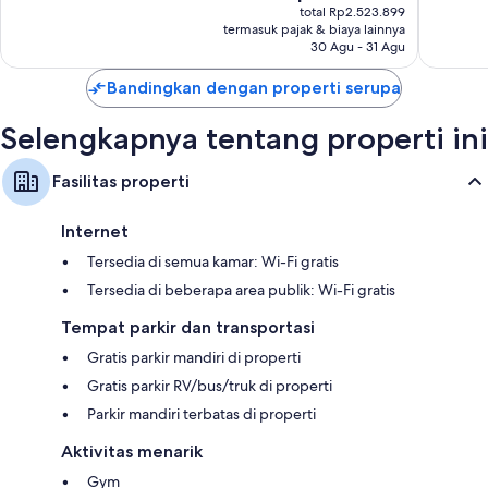
sekarang
805
Baik,
total Rp2.523.899
Rp2.273.783
termasuk pajak & biaya lainnya
ulasan
1.096
30 Agu - 31 Agu
ulasan
Bandingkan dengan properti serupa
Selengkapnya tentang properti ini
Fasilitas properti
Internet
Tersedia di semua kamar: Wi-Fi gratis
Tersedia di beberapa area publik: Wi-Fi gratis
Tempat parkir dan transportasi
Gratis parkir mandiri di properti
Gratis parkir RV/bus/truk di properti
Parkir mandiri terbatas di properti
Aktivitas menarik
Gym