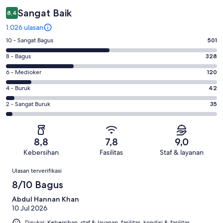
Sangat Baik
8,4
1.026 ulasan
Penilaian
10 - Sangat Bagus
501
10
Penilaian
8 - Bagus
328
-
8
Sangat
Penilaian
6 - Medioker
120
-
Bagus.
6
Bagus.
Penilaian
4 - Buruk
42
501
-
328
4
dari
Medioker.
Penilaian
2 - Sangat Buruk
35
dari
-
1026
120
2
1026
Buruk.
ulasan
dari
-
ulasan
42
1026
Sangat
dari
8,8
7,8
9,0
ulasan
Buruk.
1026
Kebersihan
Fasilitas
Staf & layanan
35
ulasan
Ulasan
dari
Ulasan terverifikasi
1026
8/10 Bagus
ulasan
Abdul Hannan Khan
10 Jul 2026
Disukai: Kebersihan, staf & layanan, fasilitas, kondisi & fasilitas