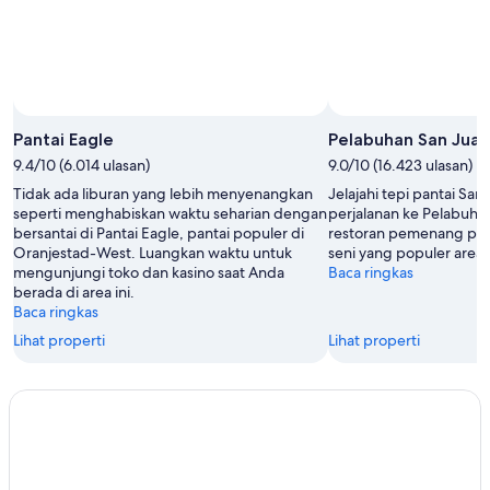
Pantai Eagle
Pelabuhan San Juan
9.4/10 (6.014 ulasan)
9.0/10 (16.423 ulasan)
Tidak ada liburan yang lebih menyenangkan
Jelajahi tepi pantai Sa
seperti menghabiskan waktu seharian dengan
perjalanan ke Pelabuhan
bersantai di Pantai Eagle, pantai populer di
restoran pemenang pen
Oranjestad-West. Luangkan waktu untuk
seni yang populer area i
mengunjungi toko dan kasino saat Anda
Baca ringkas
berada di area ini.
Baca ringkas
Lihat properti
Lihat properti