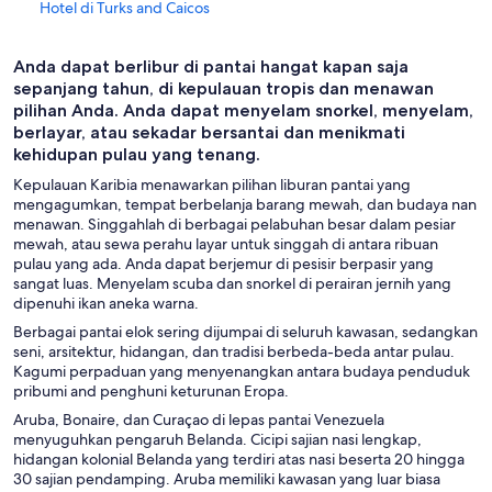
Hotel di Turks and Caicos
Hotel di Kingston
Anda dapat berlibur di pantai hangat kapan saja
Hotel di Las Terrenas
sepanjang tahun, di kepulauan tropis dan menawan
Hotel di Nassau
pilihan Anda. Anda dapat menyelam snorkel, menyelam,
berlayar, atau sekadar bersantai dan menikmati
Hotel di Negril
kehidupan pulau yang tenang.
Hotel di Pantai Seven Mile
Kepulauan Karibia menawarkan pilihan liburan pantai yang
mengagumkan, tempat berbelanja barang mewah, dan budaya nan
Hotel di Ponce
menawan. Singgahlah di berbagai pelabuhan besar dalam pesiar
Hotel di Providenciales
mewah, atau sewa perahu layar untuk singgah di antara ribuan
pulau yang ada. Anda dapat berjemur di pesisir berpasir yang
Hotel di Puerto Plata
sangat luas. Menyelam scuba dan snorkel di perairan jernih yang
dipenuhi ikan aneka warna.
Hostel di Punta Cana
Berbagai pantai elok sering dijumpai di seluruh kawasan, sedangkan
Hotel di Punta Cana
seni, arsitektur, hidangan, dan tradisi berbeda-beda antar pulau.
Hotel di Rincon
Kagumi perpaduan yang menyenangkan antara budaya penduduk
pribumi and penghuni keturunan Eropa.
Hotel di Santo Domingo
Aruba, Bonaire, dan Curaçao di lepas pantai Venezuela
Hotel di St. Barthelemy
menyuguhkan pengaruh Belanda. Cicipi sajian nasi lengkap,
hidangan kolonial Belanda yang terdiri atas nasi beserta 20 hingga
Hilton Hotels di St. Thomas
30 sajian pendamping. Aruba memiliki kawasan yang luar biasa