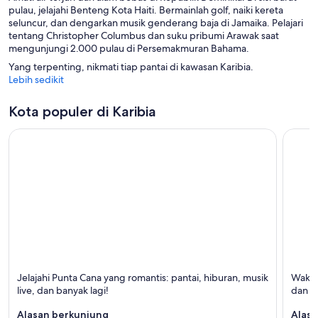
pulau, jelajahi Benteng Kota Haiti. Bermainlah golf, naiki kereta
seluncur, dan dengarkan musik genderang baja di Jamaika. Pelajari
tentang Christopher Columbus dan suku pribumi Arawak saat
mengunjungi 2.000 pulau di Persemakmuran Bahama.
Yang terpenting, nikmati tiap pantai di kawasan Karibia.
Lebih sedikit
Kota populer di Karibia
Punta Cana
San Ju
Jelajahi Punta Cana yang romantis: pantai, hiburan, musik
Waktu
Terkenal dengan Pantai, Hiburan, dan Bersantai
Terken
live, dan banyak lagi!
dan pa
Alasan berkunjung
Alasa