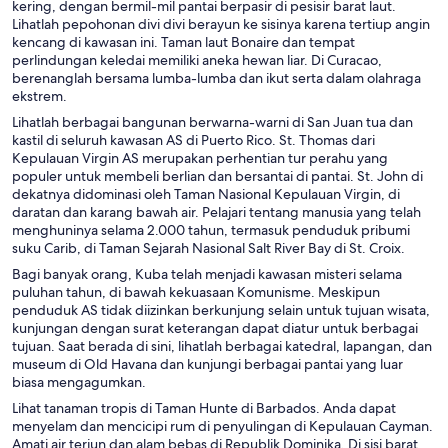
kering, dengan bermil-mil pantai berpasir di pesisir barat laut.
Hotel di Teluk Montego
Lihatlah pepohonan divi divi berayun ke sisinya karena tertiup angin
kencang di kawasan ini. Taman laut Bonaire dan tempat
perlindungan keledai memiliki aneka hewan liar. Di Curacao,
berenanglah bersama lumba-lumba dan ikut serta dalam olahraga
ekstrem.
Lihatlah berbagai bangunan berwarna-warni di San Juan tua dan
kastil di seluruh kawasan AS di Puerto Rico. St. Thomas dari
Kepulauan Virgin AS merupakan perhentian tur perahu yang
populer untuk membeli berlian dan bersantai di pantai. St. John di
dekatnya didominasi oleh Taman Nasional Kepulauan Virgin, di
daratan dan karang bawah air. Pelajari tentang manusia yang telah
menghuninya selama 2.000 tahun, termasuk penduduk pribumi
suku Carib, di Taman Sejarah Nasional Salt River Bay di St. Croix.
Bagi banyak orang, Kuba telah menjadi kawasan misteri selama
puluhan tahun, di bawah kekuasaan Komunisme. Meskipun
penduduk AS tidak diizinkan berkunjung selain untuk tujuan wisata,
kunjungan dengan surat keterangan dapat diatur untuk berbagai
tujuan. Saat berada di sini, lihatlah berbagai katedral, lapangan, dan
museum di Old Havana dan kunjungi berbagai pantai yang luar
biasa mengagumkan.
Lihat tanaman tropis di Taman Hunte di Barbados. Anda dapat
menyelam dan mencicipi rum di penyulingan di Kepulauan Cayman.
Amati air terjun dan alam bebas di Republik Dominika. Di sisi barat