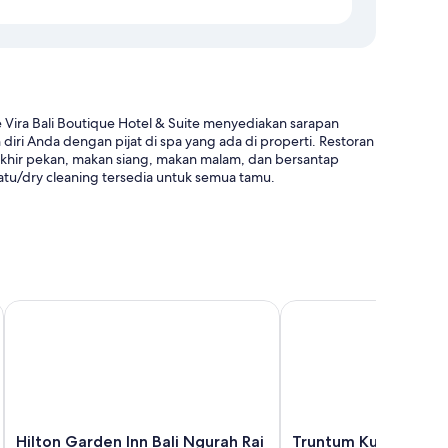
 Vira Bali Boutique Hotel & Suite menyediakan sarapan
diri Anda dengan pijat di spa yang ada di properti. Restoran
g akhir pekan, makan siang, makan malam, dan bersantap
natu/dry cleaning tersedia untuk semua tamu.
emur
Hilton Garden Inn Bali Ngurah Rai Airport
Truntum Kuta
renang, dan staf
s like free WiFi and desk chairs. Guest reviews speak
Hilton
Truntum
Hilton Garden Inn Bali Ngurah Rai
Truntum Kuta