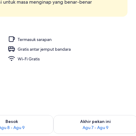
okasi untuk masa menginap yang benar-benar
(Junior Suite) | Minibar, brankas, meja kerja, dan setrika/meja setrika
Termasuk sarapan
Gratis antar jemput bandara
Wi-Fi Gratis
sediaan untuk besok Agu 8 - Agu 9
Periksa ketersediaan untuk akhir peka
Besok
Akhir pekan ini
Agu 8 - Agu 9
Agu 7 - Agu 9