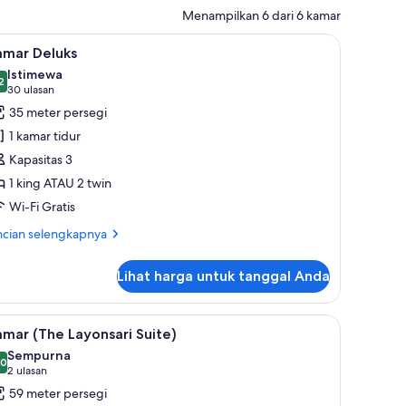
Menampilkan 6 dari 6 kamar
brankas, meja kerja, dan setrika/meja setrika
ihat
Kamar Deluks | Minibar, brankas, meja kerja, d
8
amar Deluks
emua
Istimewa
oto
2
,2 dari 10
(30
30 ulasan
ntuk
ulasan)
35 meter persegi
amar
1 kamar tidur
eluks
Kapasitas 3
1 king ATAU 2 twin
Wi-Fi Gratis
ncian
ncian selengkapnya
bih
jut
Lihat harga untuk tanggal Anda
tuk
mar
luks
ka/meja setrika
ihat
Kamar (The Layonsari Suite) | Minibar, brankas
8
mar (The Layonsari Suite)
emua
Sempurna
oto
,0
0,0 dari 10
(2
2 ulasan
ntuk
ulasan)
59 meter persegi