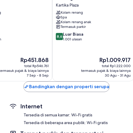
Bali
Manfaat lain termasuk:
Kartika Plaza
Resort
g
Kolam renang
Daur ulang, lampu bohlam LED, dan Produk pembersih ramah li
Kartika
Spa
Plaza
Perlengkapan mandi ramah lingkungan dan pengering rambut
Kolam renang anak
Termasuk parkir
Lemari dan ruang baju, balkon, dan tempat tidur bayi (gratis)
8.6
Luar Biasa
8,6
dari
n
1.001 ulasan
10,
Luar
Biasa,
Harga
Harga
Rp451.868
Rp1.009.917
1.001
sekarang
sekarang
ulasan
total Rp546.761
total Rp1.222.000
Rp451.868
Rp1.009.917
termasuk pajak & biaya lainnya
termasuk pajak & biaya lainnya
7 Sep - 8 Sep
30 Agu - 31 Agu
Bandingkan dengan properti serupa
Internet
Tersedia di semua kamar: Wi-Fi gratis
Tersedia di beberapa area publik: Wi-Fi gratis