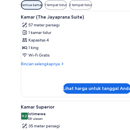
Filter
Semua kamar
1 tempat tidur
2 tempat tidur
tersedia
Lihat
Kamar (The Jayaprana Suite) | M
untuk
7
Kamar (The Jayaprana Suite)
semua
kamar
57 meter persegi
foto
1 kamar tidur
untuk
Kamar
Kapasitas 4
(The
1 king
Jayaprana
Wi-Fi Gratis
Suite)
Rincian
Rincian selengkapnya
lebih
lanjut
untuk
Kamar
Lihat harga untuk tanggal And
(The
Jayaprana
Suite)
Lihat
Minibar, brankas, meja kerja, d
6
Kamar Superior
semua
Istimewa
foto
9,2
9,2 dari 10
(58
58 ulasan
untuk
ulasan)
35 meter persegi