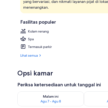
yang bervariasi, dan nikmati layanan pijat di l
Kamar Junior 
menenangkan.
Fasilitas populer
Kolam renang
Spa
Termasuk parkir
Lihat semua
Opsi kamar
Periksa ketersediaan untuk tanggal ini
Periksa ketersediaan untuk malam ini Agu 7 - Agu 8
Periksa keter
Malam ini
Agu 7 - Agu 8