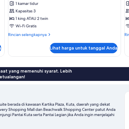
Kamar
K
1 kamar tidur
Deluks
(
Kapasitas 3
L
1 king ATAU 2 twin
S
Wi-Fi Gratis
Rincian
Ri
Rincian selengkapnya
Ri
lebih
le
lanjut
lan
a
Lihat harga untuk tanggal Anda
untuk
un
Kamar
Ka
Deluks
(T
La
Su
faat yang memenuhi syarat. Lebih
etualangan!
Suite berada di kawasan Kartika Plaza, Kuta, daerah yang dekat
overy Shopping Mall dan Beachwalk Shopping Center patut Anda
jungi Pantai Kuta serta Pantai Legian jika Anda ingin menjelajahi
Bali.
Kunjungi panduan perjalanan kami untuk Kuta