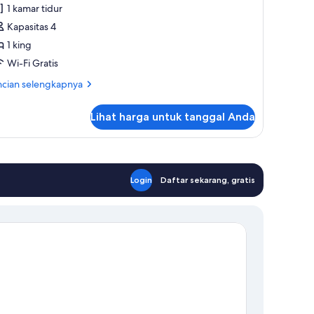
amar
1 kamar tidur
The
Kapasitas 4
ayonsari
1 king
uite)
Wi-Fi Gratis
ncian
ncian selengkapnya
bih
jut
Lihat harga untuk tanggal Anda
tuk
mar
he
yonsari
ite)
Login
Daftar sekarang, gratis