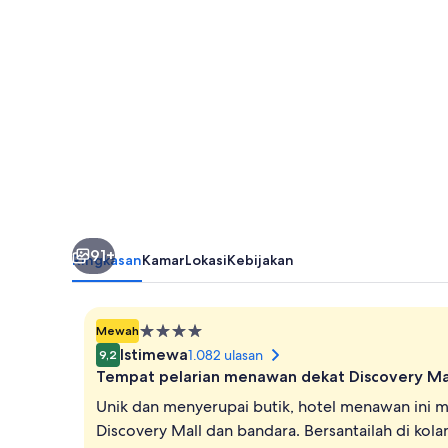
Hotel
&
Suite
91+
Ringkasan
Kamar
Lokasi
Kebijakan
Properti
Mewah
bintang
Istimewa
1.082 ulasan
9,2
4.0
Tempat pelarian menawan dekat Discovery Ma
Unik dan menyerupai butik, hotel menawan ini 
Discovery Mall dan bandara. Bersantailah di kol