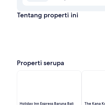
Tentang properti ini
Properti serupa
Holiday Inn Express Baruna Bali by IHG
The Kana Kut
Holiday
The
Holiday Inn Express Baruna Bali
The Kana K