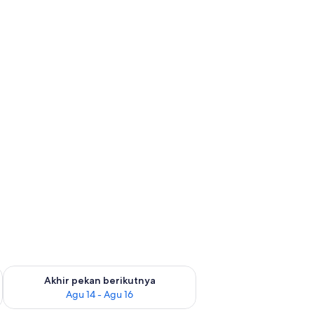
n ini Agu 7 - Agu 9
Periksa ketersediaan untuk akhir pekan berikutnya Agu 14 - A
Akhir pekan berikutnya
Agu 14 - Agu 16