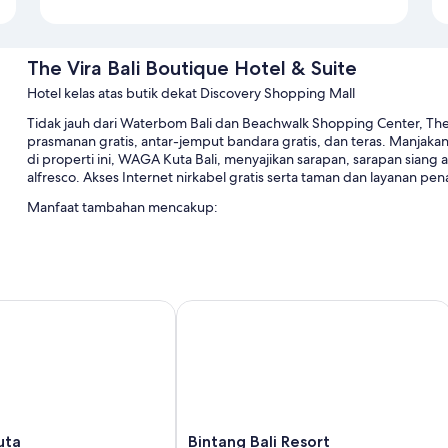
The Vira Bali Boutique Hotel & Suite
Hotel kelas atas butik dekat Discovery Shopping Mall
Tidak jauh dari Waterbom Bali dan Beachwalk Shopping Center, The
prasmanan gratis, antar-jemput bandara gratis, dan teras. Manjakan 
di properti ini, WAGA Kuta Bali, menyajikan sarapan, sarapan sian
alfresco. Akses Internet nirkabel gratis serta taman dan layanan pe
Manfaat tambahan mencakup:
Kolam renang outdoor dan kolam renang anak, serta kursi berj
Parkir mandiri gratis gratis
Stasiun isi daya mobil listrik, koran gratis, dan parkir sepeda
a
Bintang Bali Resort
Aula perjamuan, lift, dan brankas di resepsionis
Ulasan tamu memberikan nilai yang bagus untuk sarapan, kolam 
Room features
All 70 rooms offer comforts such as air conditioning, as well as perk
positively of the clean rooms at the property.
Bintang
uta
Bintang Bali Resort