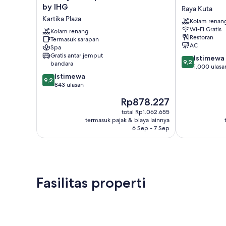
Inn
Kana
by IHG
Raya Kuta
Express
Kuta
Kartika Plaza
Kolam renan
Baruna
Raya
Wi-Fi Gratis
Bali
Kolam renang
Kuta
Restoran
Termasuk sarapan
by
AC
Spa
IHG
Gratis antar jemput
9.2
Istimewa
Kartika
9,2
bandara
dari
1.000 ulasa
Plaza
9.2
10,
Istimewa
9,2
dari
Istimewa,
843 ulasan
10,
1.000
Harga
Rp878.227
Istimewa,
ulasan
sekarang
843
total Rp1.062.655
Rp878.227
termasuk pajak & biaya lainnya
ulasan
6 Sep - 7 Sep
Fasilitas properti