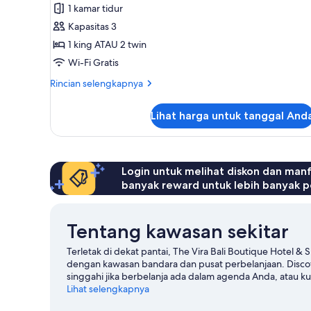
Kamar
1 kamar tidur
Superior
Kapasitas 3
1 king ATAU 2 twin
Wi-Fi Gratis
Rincian
Rincian selengkapnya
lebih
lanjut
Lihat harga untuk tanggal And
untuk
Kamar
Superior
Login untuk melihat diskon dan man
banyak reward untuk lebih banyak p
Tentang kawasan sekitar
Terletak di dekat pantai, The Vira Bali Boutique Hotel & 
dengan kawasan bandara dan pusat perbelanjaan. Disc
singgahi jika berbelanja ada dalam agenda Anda, atau kun
keindahan alam kawasan ini. Jangan lewatkan Waterbom 
Lihat selengkapnya