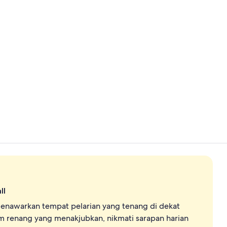
Video proper
Kamar (The L
ll
menawarkan tempat pelarian yang tenang di dekat
am renang yang menakjubkan, nikmati sarapan harian