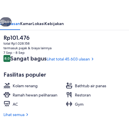
Casino
belumnya
Berikutnya
60+
Ringkasan
Kamar
Lokasi
Kebijakan
Harga
Rp101.476
saat
total Rp1.028.158
ini
termasuk pajak & biaya lainnya
Rp101.476
7 Sep - 8 Sep
Ulasan
Sangat bagus
8,0
Lihat total 45.603 ulasan
8,0 dari 10
Fasilitas populer
7 bar/lounge, bar tepi kolam renang
Kolam renang
Bathtub air panas
Ramah hewan peliharaan
Restoran
AC
Gym
Lihat semua