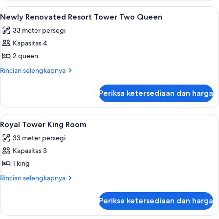
Renovated
Lihat
Seprai premium, brankas, meja kerja, d
4
Resort
Newly Renovated Resort Tower Two Queen
semua
Tower
33 meter persegi
King
foto
Kapasitas 4
untuk
Newly
2 queen
Renovated
Rincian
Rincian selengkapnya
Resort
lebih
lanjut
Tower
Periksa ketersediaan dan harga
untuk
Two
Newly
Queen
Renovated
Lihat
Royal Tower King Room | Seprai premiu
7
Resort
Royal Tower King Room
semua
Tower
33 meter persegi
Two
foto
Queen
Kapasitas 3
untuk
Royal
1 king
Tower
Rincian
Rincian selengkapnya
King
lebih
lanjut
Room
Periksa ketersediaan dan harga
untuk
Royal