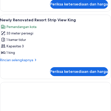
Suite
lanjut
Periksa ketersediaan dan harga
untuk
Newly
Renovated
Lihat
Seprai premium, brankas, meja kerja, d
5
Resort
Newly Renovated Resort Strip View King
semua
Luxury
Pemandangan kota
Suite
foto
33 meter persegi
untuk
Newly
1 kamar tidur
Renovated
Kapasitas 3
Resort
1 king
Strip
Rincian
Rincian selengkapnya
View
lebih
King
lanjut
Periksa ketersediaan dan harga
untuk
Newly
Renovated
Resort
Strip
View
King