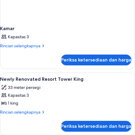
Kamar
Kapasitas 3
Rincian
Rincian selengkapnya
lebih
lanjut
Periksa ketersediaan dan harga
untuk
Kamar
Lihat
Seprai premium, brankas, meja kerja, d
4
Newly Renovated Resort Tower King
semua
33 meter persegi
foto
Kapasitas 3
untuk
Newly
1 king
Renovated
Rincian
Rincian selengkapnya
Resort
lebih
lanjut
Tower
Periksa ketersediaan dan harga
untuk
King
Newly