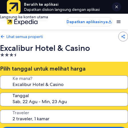
Beralih ke aplikasi
Dapatkan diskon langsung dengan aplikasi
Langsung ke konten utama
Dapatkan aplikasinya
Lihat semua properti
Excalibur Hotel & Casino
Properti
bintang
3.5
Pilih tanggal untuk melihat harga
Ke mana?
Tanggal
Traveler