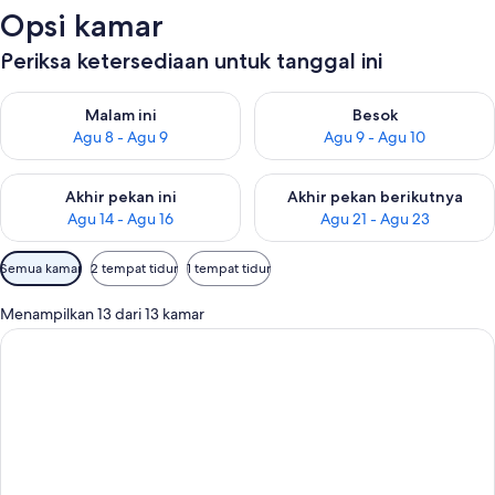
Opsi kamar
Periksa ketersediaan untuk tanggal ini
Periksa ketersediaan untuk malam ini Agu 8 - Agu 9
Periksa ketersediaan untuk be
Malam ini
Besok
Agu 8 - Agu 9
Agu 9 - Agu 10
Periksa ketersediaan untuk akhir pekan ini Agu 14 - Agu 16
Periksa ketersediaan untuk ak
Akhir pekan ini
Akhir pekan berikutnya
Agu 14 - Agu 16
Agu 21 - Agu 23
Filter
Semua kamar
2 tempat tidur
1 tempat tidur
tersedia
untuk
Menampilkan 13 dari 13 kamar
kamar