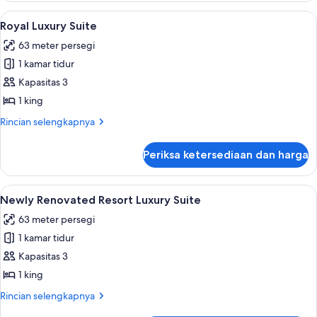
Renovated
Lihat
Royal Luxury Suite | Seprai premium, b
5
Resort
Royal Luxury Suite
semua
Superior
63 meter persegi
King
foto
1 kamar tidur
untuk
Royal
Kapasitas 3
Luxury
1 king
Suite
Rincian
Rincian selengkapnya
lebih
lanjut
Periksa ketersediaan dan harga
untuk
Royal
Luxury
Lihat
Newly Renovated Resort Luxury Suite |
4
Suite
Newly Renovated Resort Luxury Suite
semua
63 meter persegi
foto
1 kamar tidur
untuk
Newly
Kapasitas 3
Renovated
1 king
Resort
Rincian
Rincian selengkapnya
Luxury
lebih