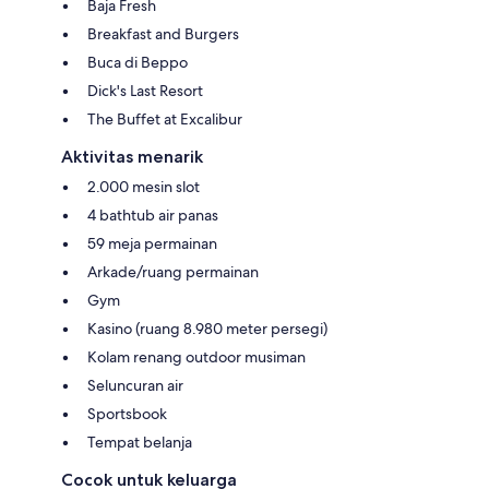
Baja Fresh
Breakfast and Burgers
Buca di Beppo
Dick's Last Resort
The Buffet at Excalibur
Aktivitas menarik
2.000 mesin slot
4 bathtub air panas
59 meja permainan
Arkade/ruang permainan
Gym
Kasino (ruang 8.980 meter persegi)
Kolam renang outdoor musiman
Seluncuran air
Sportsbook
Tempat belanja
Cocok untuk keluarga