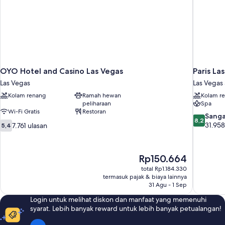
OYO Hotel and Casino Las Vegas
Paris La
Las Vegas
Las Vegas 
Kolam renang
Ramah hewan
Kolam r
peliharaan
Spa
Wi-Fi Gratis
Restoran
8.2
Sanga
8,2
5.4
dari
31.958
7.761 ulasan
5,4
dari
10,
10,
Sangat
7.761
Baik,
Harga
Rp150.664
ulasan
31.958
sekarang
total Rp1.184.330
ulasan
Rp150.664
termasuk pajak & biaya lainnya
31 Agu - 1 Sep
Login untuk melihat diskon dan manfaat yang memenuhi
syarat. Lebih banyak reward untuk lebih banyak petualangan!