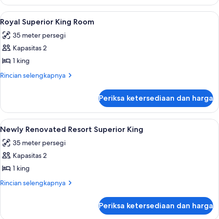
Newly
Queen
Renovated
Lihat
Seprai premium, brankas, meja kerja, d
4
Resort
Royal Superior King Room
semua
Strip
35 meter persegi
View
foto
Two
Kapasitas 2
untuk
Queen
Royal
1 king
Superior
Rincian
Rincian selengkapnya
King
lebih
lanjut
Room
Periksa ketersediaan dan harga
untuk
Royal
Superior
Lihat
Newly Renovated Resort Superior King 
4
King
Newly Renovated Resort Superior King
semua
Room
35 meter persegi
foto
Kapasitas 2
untuk
Newly
1 king
Renovated
Rincian
Rincian selengkapnya
Resort
lebih
lanjut
Superior
Periksa ketersediaan dan harga
untuk
King
Newly