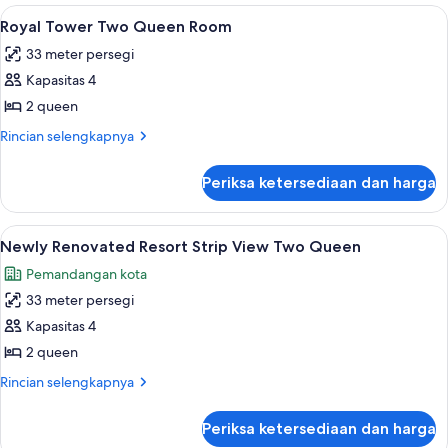
Tower
Lihat
Royal Tower Two Queen Room | Seprai 
7
King
Royal Tower Two Queen Room
semua
Room
33 meter persegi
foto
Kapasitas 4
untuk
Royal
2 queen
Tower
Rincian
Rincian selengkapnya
Two
lebih
lanjut
Queen
Periksa ketersediaan dan harga
untuk
Room
Royal
Tower
Lihat
Seprai premium, brankas, meja kerja, d
5
Two
Newly Renovated Resort Strip View Two Queen
semua
Queen
Pemandangan kota
Room
foto
33 meter persegi
untuk
Newly
Kapasitas 4
Renovated
2 queen
Resort
Rincian
Rincian selengkapnya
Strip
lebih
View
lanjut
Periksa ketersediaan dan harga
untuk
Two