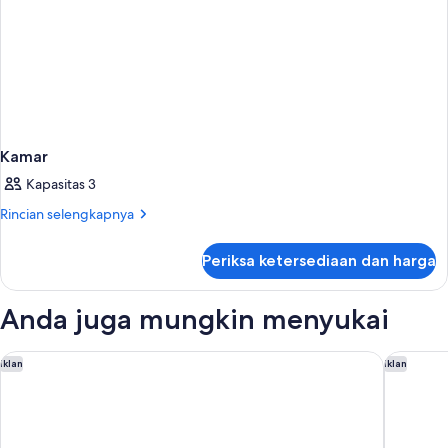
Kamar
Kapasitas 3
Rincian
Rincian selengkapnya
lebih
lanjut
Periksa ketersediaan dan harga
untuk
Kamar
Anda juga mungkin menyukai
OYO Hotel and Casino Las Vegas
Paris La
Iklan
Iklan