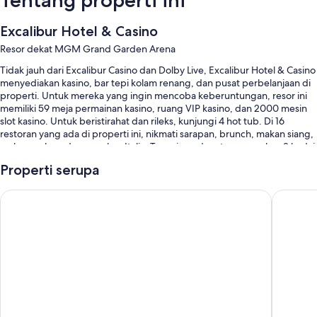
Tentang properti ini
Excalibur Hotel & Casino
Resor dekat MGM Grand Garden Arena
Tidak jauh dari Excalibur Casino dan Dolby Live, Excalibur Hotel & Casino
menyediakan kasino, bar tepi kolam renang, dan pusat perbelanjaan di
properti. Untuk mereka yang ingin mencoba keberuntungan, resor ini
memiliki 59 meja permainan kasino, ruang VIP kasino, dan 2000 mesin
slot kasino. Untuk beristirahat dan rileks, kunjungi 4 hot tub. Di 16
restoran yang ada di properti ini, nikmati sarapan, brunch, makan siang,
makan malam, dan masakan Italia. Tamu juga dapat menemukan 3 kedai
kopi/kafe, ruang permainan/arcade dan 7 bar.
Properti serupa
Anda juga akan menemukan manfaat seperti:
Luxor Hotel and Casino
Circus C
Kolam renang outdoor musiman serta seluncuran air, cabana, dan
kursi berjemur
Sarapan sesuai pesanan (biaya tambahan), parkir di properti, dan
check-in ekspres
9 ruang rapat, aula perjamuan, dan lift
Mesin jual otomatis, penitipan koper, dan aula pertemuan
Ulasan tamu menunjukkan nilai yang baik untuk cocok untuk
keluarga, staf, dan lokasi