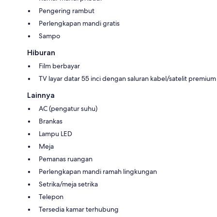
Pengering rambut
Perlengkapan mandi gratis
Sampo
Hiburan
Film berbayar
TV layar datar 55 inci dengan saluran kabel/satelit premium
Lainnya
AC (pengatur suhu)
Brankas
Lampu LED
Meja
Pemanas ruangan
Perlengkapan mandi ramah lingkungan
Setrika/meja setrika
Telepon
Tersedia kamar terhubung