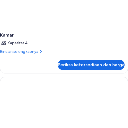
Kamar
Kapasitas 4
Rincian
Rincian selengkapnya
lebih
lanjut
Periksa ketersediaan dan harga
untuk
Kamar