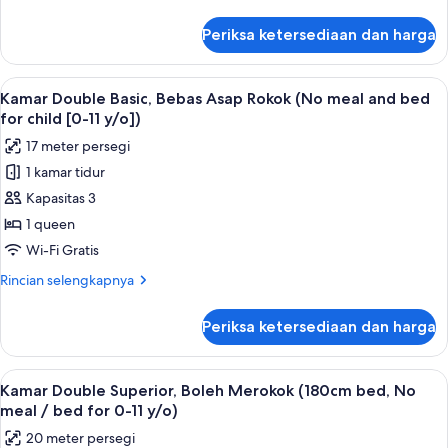
(No
lebih
meal
lanjut
Periksa ketersediaan dan harga
untuk
and
Kamar
bed
Double
Lihat
Meja kerja, ruang kerja ramah laptop,
for
16
Ekonomi,
Kamar Double Basic, Bebas Asap Rokok (No meal and bed
semua
Boleh
child
for child [0-11 y/o])
Merokok
foto
[0-
17 meter persegi
(No
untuk
11
meal
1 kamar tidur
Kamar
y/o])
and
Kapasitas 3
Double
bed
for
Basic,
1 queen
child
Bebas
Wi-Fi Gratis
[0-
Asap
11
Rincian
Rincian selengkapnya
Rokok
y/o])
lebih
(No
lanjut
Periksa ketersediaan dan harga
untuk
meal
Kamar
and
Double
Lihat
Meja kerja, ruang kerja ramah laptop,
bed
16
Basic,
Kamar Double Superior, Boleh Merokok (180cm bed, No
semua
Bebas
for
meal / bed for 0-11 y/o)
Asap
foto
child
20 meter persegi
Rokok