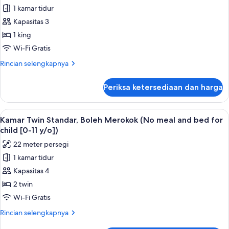
untuk
[0-
(No
1 kamar tidur
Kamar
11
meal
Kapasitas 3
Double
and
y/o])
bed
Superior,
1 king
for
Boleh
Wi-Fi Gratis
child
Merokok
[0-
Rincian
Rincian selengkapnya
(180cm
11
lebih
y/o])
bed,
lanjut
Periksa ketersediaan dan harga
untuk
No
Kamar
meal
Double
Lihat
Meja kerja, ruang kerja ramah laptop,
/
19
Superior,
Kamar Twin Standar, Boleh Merokok (No meal and bed for
semua
Boleh
bed
child [0-11 y/o])
Merokok
foto
for
22 meter persegi
(180cm
untuk
0-
bed,
1 kamar tidur
Kamar
11
No
Kapasitas 4
Twin
meal
y/o)
/
Standar,
2 twin
bed
Boleh
Wi-Fi Gratis
for
Merokok
0-
Rincian
Rincian selengkapnya
(No
11
lebih
y/o)