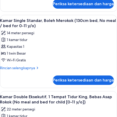
meal
lanjut
Periksa ketersediaan dan harga
untuk
and
Kamar
bed
Twin
Lihat
Meja kerja, ruang kerja ramah laptop,
for
15
Standar,
Kamar Single Standar, Boleh Merokok (130cm bed, No meal
semua
Boleh
child
/ bed for 0-11 y/o)
Merokok
foto
[0-
14 meter persegi
(No
untuk
11
meal
1 kamar tidur
Kamar
y/o])
and
Kapasitas 1
Single
bed
for
Standar,
1 twin Besar
child
Boleh
Wi-Fi Gratis
[0-
Merokok
11
Rincian
Rincian selengkapnya
(130cm
y/o])
lebih
bed,
lanjut
Periksa ketersediaan dan harga
untuk
No
Kamar
meal
Single
Lihat
Meja kerja, ruang kerja ramah laptop,
/
18
Standar,
Kamar Double Eksekutif, 1 Tempat Tidur King, Bebas Asap
semua
Boleh
bed
Rokok (No meal and bed for child [0-11 y/o])
Merokok
foto
for
22 meter persegi
(130cm
untuk
0-
bed,
1 kamar tidur