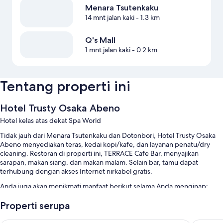
Menara Tsutenkaku
14 mnt jalan kaki
- 1.3 km
Q's Mall
1 mnt jalan kaki
- 0.2 km
Tentang properti ini
Hotel Trusty Osaka Abeno
Hotel kelas atas dekat Spa World
Tidak jauh dari Menara Tsutenkaku dan Dotonbori, Hotel Trusty Osaka
Abeno menyediakan teras, kedai kopi/kafe, dan layanan penatu/dry
cleaning. Restoran di properti ini, TERRACE Cafe Bar, menyajikan
sarapan, makan siang, dan makan malam. Selain bar, tamu dapat
terhubung dengan akses Internet nirkabel gratis.
Anda juga akan menikmati manfaat berikut selama Anda menginap:
Sarapan prasmanan (biaya tambahan), resepsionis 24 jam, dan
Properti serupa
mesin jual otomatis