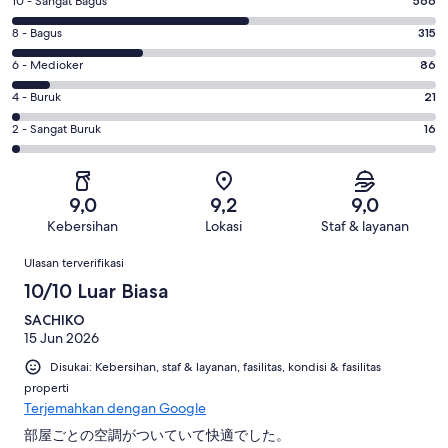
Penilaian
10 - Sangat Bagus
566
10
Penilaian
8 - Bagus
315
-
8
Sangat
Penilaian
6 - Medioker
86
-
Bagus.
6
Bagus.
Penilaian
4 - Buruk
21
566
-
315
4
dari
Medioker.
Penilaian
2 - Sangat Buruk
16
dari
-
1004
86
2
1004
Buruk.
ulasan
dari
-
ulasan
21
1004
Sangat
dari
9,0
9,2
9,0
ulasan
Buruk.
1004
Kebersihan
Lokasi
Staf & layanan
16
ulasan
Ulasan
dari
Ulasan terverifikasi
1004
10/10 Luar Biasa
ulasan
SACHIKO
15 Jun 2026
Disukai: Kebersihan, staf & layanan, fasilitas, kondisi & fasilitas
properti
Terjemahkan dengan Google
部屋ごとの空調がついていて快適でした。