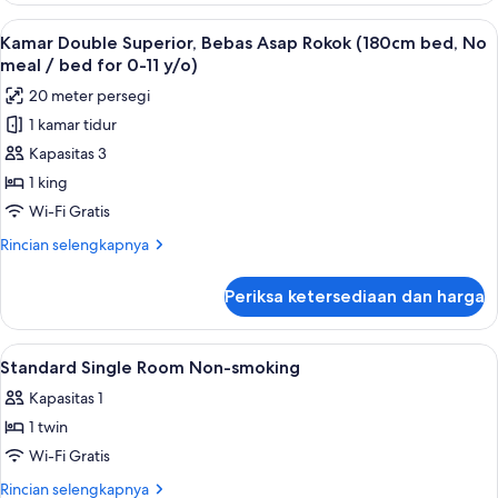
and
Twin
Lihat
Meja kerja, ruang kerja ramah laptop,
bed
12
Standar,
Kamar Double Superior, Bebas Asap Rokok (180cm bed, No
semua
Bebas
for
meal / bed for 0-11 y/o)
Asap
foto
child
20 meter persegi
Rokok
untuk
[0-
(No
1 kamar tidur
Kamar
11
meal
Kapasitas 3
Double
and
y/o])
bed
Superior,
1 king
for
Bebas
Wi-Fi Gratis
child
Asap
[0-
Rincian
Rincian selengkapnya
Rokok
11
lebih
y/o])
(180cm
lanjut
Periksa ketersediaan dan harga
untuk
bed,
Kamar
No
Double
Lihat
Meja kerja, ruang kerja ramah laptop,
meal
1
Superior,
Standard Single Room Non-smoking
semua
Bebas
/
Kapasitas 1
Asap
foto
bed
Rokok
1 twin
untuk
for
(180cm
Standard
Wi-Fi Gratis
0-
bed,
Single
No
11
Rincian
Rincian selengkapnya