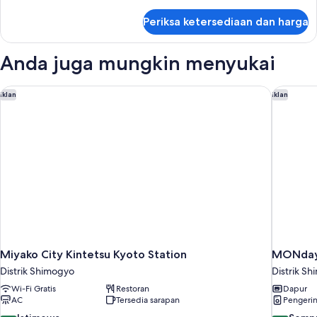
Room
lebih
lanjut
Smoking,
Periksa ketersediaan dan harga
untuk
Bed
ABENO
Width
Double
Anda juga mungkin menyukai
150cm
Room
Smoking,
Bed
Miyako City Kintetsu Kyoto Station
MONday 
Iklan
Iklan
Width
150cm
Miyako City Kintetsu Kyoto Station
MONday 
Distrik Shimogyo
Distrik S
Wi-Fi Gratis
Restoran
Dapur
AC
Tersedia sarapan
Pengeri