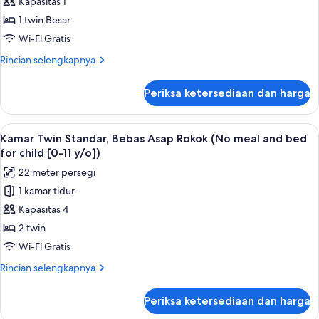
Kapasitas 1
Single
bed
for
Standar,
1 twin Besar
child
Bebas
Wi-Fi Gratis
[0-
Asap
11
Rincian
Rincian selengkapnya
Rokok
y/o])
lebih
(130cm
lanjut
Periksa ketersediaan dan harga
untuk
bed,
Kamar
No
Single
Lihat
Meja kerja, ruang kerja ramah laptop,
meal
15
Standar,
Kamar Twin Standar, Bebas Asap Rokok (No meal and bed
semua
Bebas
/
for child [0-11 y/o])
Asap
foto
bed
22 meter persegi
Rokok
untuk
for
(130cm
1 kamar tidur
Kamar
0-
bed,
Kapasitas 4
Twin
No
11
meal
Standar,
2 twin
y/o)
/
Bebas
Wi-Fi Gratis
bed
Asap
for
Rincian
Rincian selengkapnya
Rokok
0-
lebih
11
(No
lanjut
Periksa ketersediaan dan harga
y/o)
untuk
meal
Kamar