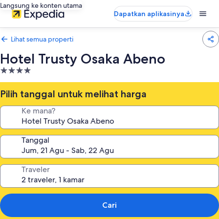
Langsung ke konten utama
Dapatkan aplikasinya
Lihat semua properti
Hotel Trusty Osaka Abeno
Properti
bintang
4.0
Pilih tanggal untuk melihat harga
Ke mana?
Tanggal
Traveler
Cari