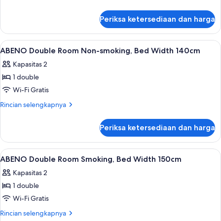
meal
Room
lebih
y/o)
/
lanjut
Non-
Periksa ketersediaan dan harga
bed
untuk
smoking
for
Standard
0-
Single
Lihat
Meja kerja, ruang kerja ramah laptop,
11
1
Room
ABENO Double Room Non-smoking, Bed Width 140cm
semua
y/o)
Non-
Kapasitas 2
smoking
foto
1 double
untuk
ABENO
Wi-Fi Gratis
Double
Rincian
Rincian selengkapnya
Room
lebih
lanjut
Non-
Periksa ketersediaan dan harga
untuk
smoking,
ABENO
Bed
Double
Lihat
Meja kerja, ruang kerja ramah laptop,
1
Width
Room
ABENO Double Room Smoking, Bed Width 150cm
semua
Non-
140cm
Kapasitas 2
smoking,
foto
Bed
1 double
untuk
Width
ABENO
Wi-Fi Gratis
140cm
Double
Rincian
Rincian selengkapnya