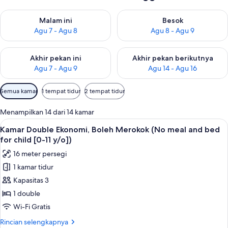
Periksa ketersediaan untuk malam ini Agu 7 - Agu 8
Periksa ketersediaan untuk be
Malam ini
Besok
Agu 7 - Agu 8
Agu 8 - Agu 9
Periksa ketersediaan untuk akhir pekan ini Agu 7 - Agu 9
Periksa ketersediaan untuk ak
Akhir pekan ini
Akhir pekan berikutnya
Agu 7 - Agu 9
Agu 14 - Agu 16
Filter
Semua kamar
1 tempat tidur
2 tempat tidur
tersedia
untuk
Menampilkan 14 dari 14 kamar
kamar
Lihat
Meja kerja, ruang kerja ramah laptop,
16
Kamar Double Ekonomi, Boleh Merokok (No meal and bed
semua
for child [0-11 y/o])
foto
16 meter persegi
untuk
1 kamar tidur
Kamar
Kapasitas 3
Double
Ekonomi,
1 double
Boleh
Wi-Fi Gratis
Merokok
Rincian
Rincian selengkapnya