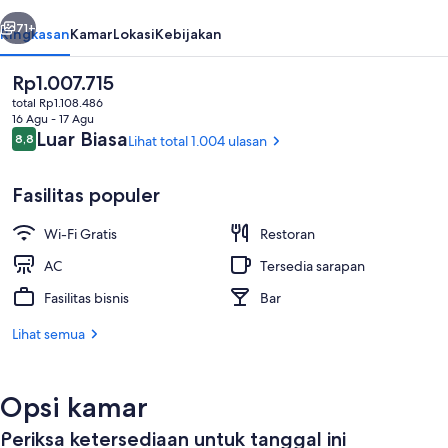
belumnya
Berikutnya
71+
Ringkasan
Kamar
Lokasi
Kebijakan
Harga
Rp1.007.715
saat
total Rp1.108.486
ini
16 Agu - 17 Agu
Rp1.007.715
Ulasan
Luar Biasa
8,8
Lihat total 1.004 ulasan
8,8 dari 10
Fasilitas populer
Wi-Fi Gratis
Restoran
Resepsionis
AC
Tersedia sarapan
Fasilitas bisnis
Bar
Lihat semua
Opsi kamar
Periksa ketersediaan untuk tanggal ini