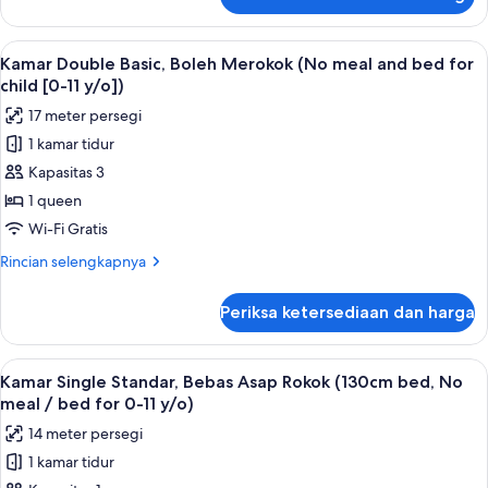
untuk
meal
[0-
Kamar
and
11
Double
Lihat
Meja kerja, ruang kerja ramah laptop,
y/o])
bed
16
Ekonomi,
Kamar Double Basic, Boleh Merokok (No meal and bed for
semua
Bebas
for
child [0-11 y/o])
Asap
foto
child
17 meter persegi
Rokok
untuk
[0-
(No
1 kamar tidur
Kamar
11
meal
Kapasitas 3
Double
and
y/o])
bed
Basic,
1 queen
for
Boleh
Wi-Fi Gratis
child
Merokok
[0-
Rincian
Rincian selengkapnya
(No
11
lebih
y/o])
meal
lanjut
Periksa ketersediaan dan harga
untuk
and
Kamar
bed
Double
Lihat
Meja kerja, ruang kerja ramah laptop,
for
15
Basic,
Kamar Single Standar, Bebas Asap Rokok (130cm bed, No
semua
Boleh
child
meal / bed for 0-11 y/o)
Merokok
foto
[0-
14 meter persegi
(No
untuk
11
meal
1 kamar tidur
Kamar
y/o])
and