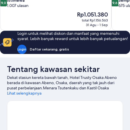
9.0
9.6
Istimewa
Semp
9,0
9,6
dari
dari
1.007 ulasan
675 ul
10,
10,
Harga
Rp1.051.380
Istimewa,
Sempurna
sekarang
total Rp1.156.563
1.007
675
Rp1.051.380
31 Agu - 1 Sep
ulasan
ulasan
Login untuk melihat diskon dan manfaat yang memenuhi
syarat. Lebih banyak reward untuk lebih banyak petualangan!
Login
Daftar sekarang, gratis
Tentang kawasan sekitar
Dekat stasiun kereta bawah tanah, Hotel Trusty Osaka Abeno
berada di kawasan Abeno, Osaka, daerah yang tak jauh dari
pusat perbelanjaan.Menara Tsutenkaku dan Kastil Osaka
merupakan landmark terkenal kawasan ini, terdapat juga
Lihat selengkapnya
beberapa objek wisata populer seperti Akuarium Kaiyukan
Osaka serta Universal Studios Japan™. Ingin menikmati suatu
kegiatan atau permainan? Coba periksa Kyocera Dome Osaka
atau Aula Istana Osaka.
Kunjungi panduan perjalanan kami untuk
Osaka