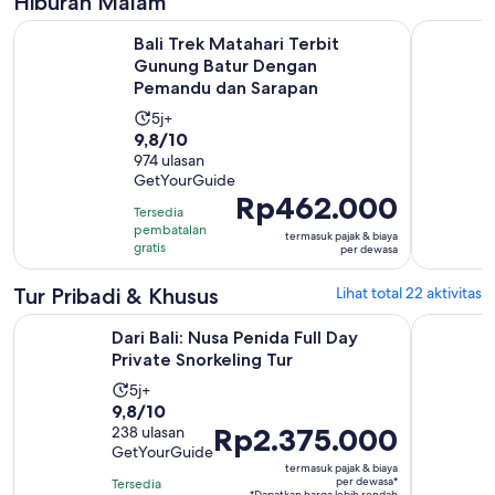
Hiburan Malam
Bali Trek Matahari Terbit Gunung Batur Dengan Pemandu da
Bali/Beno
Bali Trek Matahari Terbit
Gunung Batur Dengan
Pemandu dan Sarapan
Durasi
5j+
9.8
9,8/10
aktivitas
dari
974 ulasan
adalah
GetYourGuide
10
5
Harga
Rp462.000
dengan
jam
Tersedia
Rp462.000
974
pembatalan
termasuk pajak & biaya
per
gratis
per dewasa
ulasan
dewasa
Tur Pribadi & Khusus
Lihat total 22 aktivitas
Buka di 
Dari Bali: Nusa Penida Full Day Private Snorkeling Tur
Pengalama
Dari Bali: Nusa Penida Full Day
Private Snorkeling Tur
Durasi
5j+
9.8
9,8/10
aktivitas
Harga
Rp2.375.000
dari
238 ulasan
adalah
GetYourGuide
Rp2.375.000
10
5
termasuk pajak & biaya
per
dengan
jam
per dewasa*
Tersedia
*Dapatkan harga lebih rendah