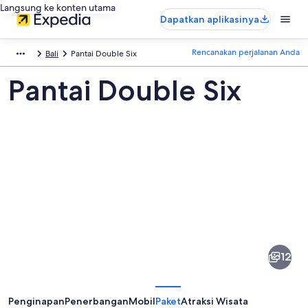
Langsung ke konten utama
Dapatkan aplikasinya
Rencanakan perjalanan Anda
Bali
Pantai Double Six
Pantai Double Six
Foto
dari
Pantai
12
Double
Six
Penginapan
Penerbangan
Mobil
Paket
Atraksi Wisata