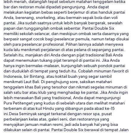
lebih meriah, datanglah tepat sebelum matahari tenggelam ketika
bar dan restoran mulai dipadati pengunjung. Anda dapat
melakukan kegiatan bebas seperti berjemur di atas handuk pantai
Anda, berenang, snorkeling, atau bermain sepak bola dan voli
pantai. Jika sudah saatnya untuk lebih banyak bergerak, sewalah
papan dan tunggangilah ombak sebentar. Pantai Double Six
memiliki sekolah selancar, dan meskipun ombak serta dasarnya yang
berpasir sangat cocok bagi peselancar pemula, namun tetap disukai
oleh para peselancar profesional. Pilihan lainnya adalah menyewa
kuda lalu menikmati perjalanan di atas pelana di sepanjang pantai.
Setelah itu, manjakan diri Anda dengan pijat tradisional Bali Anda
dapat menemukan tukang pijat terampil di pantai ini. Jika Anda
hanya ingin bermalas-malasan, kunjungilah sebuah pondok pantai
dan duduklah di tempat yang teduh itu. Cobalah minuman favorit di
Indonesia, bir Bintang, atau koktail buah yang segar sambil
menikmati Laut Bali. Di penghujung sore, saksikan matahari
tenggelam khas Bali yang tersohor dan nikmati segelas minuman di
salah satu bar atau klub yang menghadap ke pantai. Jika Anda ingin
lebih merasakan Bali yang tradisional, Anda dapat mengunjungi
Pura Petitenget yang kudus di sebelah utara dan melihat matahari
terbenam di atas kuil Hindu yang dibangun pada abad ke-15
ini.Desa Seminyak sangat terkenal dengan resor spa, pusat
perbelanjaan kelas atas, galeri seni, dan restorannya yang
menyajikan jamuan makan resmi, jadi ada banyak hal yang bisa
dilakukan selain di pantai. Pantai Double Six berawal di tempat Jalan