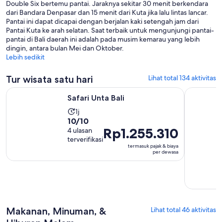
Double Six bertemu pantai. Jaraknya sekitar 30 menit berkendara
dari Bandara Denpasar dan 15 menit dari Kuta jika lalu lintas lancar.
Pantai ini dapat dicapai dengan berjalan kaki setengah jam dari
Pantai Kuta ke arah selatan. Saat terbaik untuk mengunjungi pantai-
pantai di Bali daerah ini adalah pada musim kemarau yang lebih
dingin, antara bulan Mei dan Oktober.
Lebih sedikit
Tur wisata satu hari
Lihat total 134 aktivitas
Buka di tab baru
Safari Unta Bali
Dari Bali: 
Safari Unta Bali
Durasi
1j
10.0
10/10
aktivitas
Harga
Rp1.255.310
dari
4 ulasan
adalah
terverifikasi
Rp1.255.310
10
1
termasuk pajak & biaya
per
dengan
jam
per dewasa
dewasa
4
ulasan
Makanan, Minuman, &
Lihat total 46 aktivitas