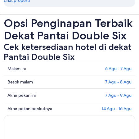
Lihat properti
Opsi Penginapan Terbaik
Dekat Pantai Double Six
Cek ketersediaan hotel di dekat
Pantai Double Six
Periksa
Malam ini
6 Agu - 7 Agu
semua
harga
Periksa
Besok malam
7 Agu - 8 Agu
di
harga
dekat
dekat
Periksa
Akhir pekan ini
7 Agu - 9 Agu
Pantai
dengan
semua
Double
Pantai
harga
Periksa
Akhir pekan berikutnya
14 Agu - 16 Agu
Six
Double
di
semua
untuk
Six
dekat
harga
malam
untuk
Pantai
di
ini,
besok
Double
dekat