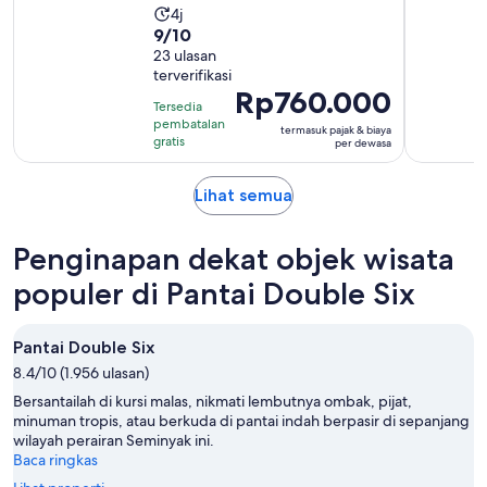
Durasi
4j
9.0
9/10
aktivitas
dari
23 ulasan
adalah
terverifikasi
10
4
Harga
Rp760.000
dengan
jam
Tersedia
Rp760.000
23
pembatalan
termasuk pajak & biaya
per
gratis
per dewasa
ulasan
dewasa
Buka
Lihat semua
di
tab
Penginapan dekat objek wisata
baru
populer di Pantai Double Six
Pantai Double Six
8.4/10 (1.956 ulasan)
Bersantailah di kursi malas, nikmati lembutnya ombak, pijat,
minuman tropis, atau berkuda di pantai indah berpasir di sepanjang
wilayah perairan Seminyak ini.
Baca ringkas