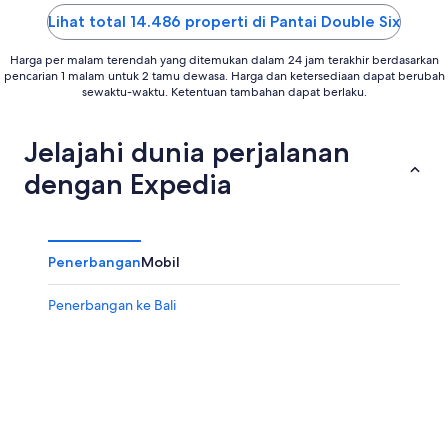
5
5
Lihat total 14.486 properti di Pantai Double Six
Harga per malam terendah yang ditemukan dalam 24 jam terakhir berdasarkan
pencarian 1 malam untuk 2 tamu dewasa. Harga dan ketersediaan dapat berubah
sewaktu-waktu. Ketentuan tambahan dapat berlaku.
Jelajahi dunia perjalanan
dengan Expedia
Penerbangan
Mobil
Penerbangan ke Bali