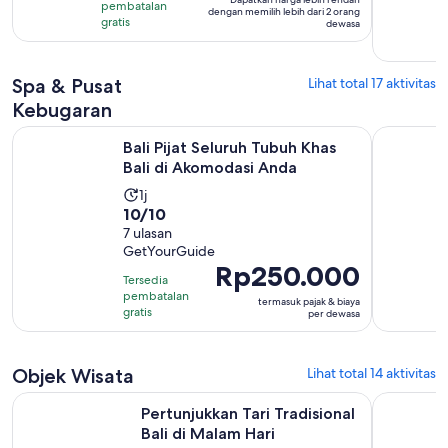
dewasa*
238
pembatalan
dengan memilih lebih dari 2 orang
gratis
dewasa
ulasan
Spa & Pusat
Lihat total 17 aktivitas
Kebugaran
Buka di
Bali Pijat Seluruh Tubuh Khas Bali di Akomodasi Anda
Gunung Bat
Bali Pijat Seluruh Tubuh Khas
Bali di Akomodasi Anda
Durasi
1j
10.0
10/10
aktivitas
dari
7 ulasan
adalah
GetYourGuide
10
1
Harga
Rp250.000
dengan
jam
Tersedia
Rp250.000
7
pembatalan
termasuk pajak & biaya
per
gratis
per dewasa
ulasan
dewasa
Objek Wisata
Lihat total 14 aktivitas
Buka di tab b
Pertunjukkan Tari Tradisional Bali di Malam Hari
Tiket Masu
Pertunjukkan Tari Tradisional
Bali di Malam Hari