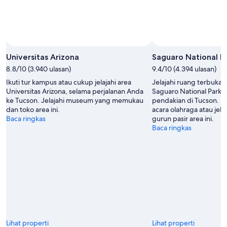
Universitas Arizona
Saguaro National P
8.8/10 (3.940 ulasan)
9.4/10 (4.394 ulasan)
Ikuti tur kampus atau cukup jelajahi area
Jelajahi ruang terbuka h
Universitas Arizona, selama perjalanan Anda
Saguaro National Park d
ke Tucson. Jelajahi museum yang memukau
pendakian di Tucson. H
dan toko area ini.
acara olahraga atau je
Baca ringkas
gurun pasir area ini.
Baca ringkas
Lihat properti
Lihat properti