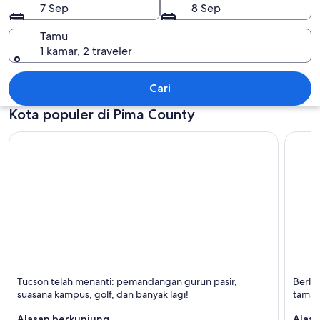
7 Sep
8 Sep
Tamu
1 kamar, 2 traveler
Pima County
Cari
Kota populer di Pima County
Tucson
Sonoit
Tucson telah menanti: pemandangan gurun pasir,
Berlib
Terkenal dengan Gurun, Universitas, dan Olahraga
Terken
suasana kampus, golf, dan banyak lagi!
taman
Alasan berkunjung
Alasa