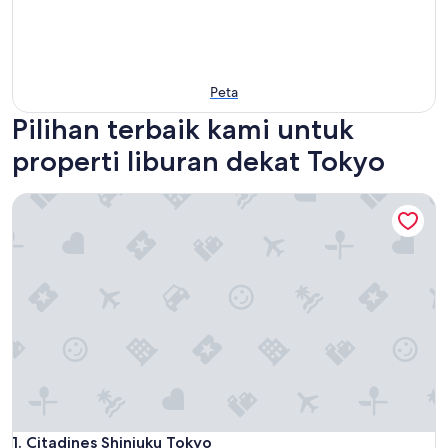
Peta
Pilihan terbaik kami untuk
properti liburan dekat Tokyo
Citadines Shinjuku Tokyo
Citadines Shinjuku Tokyo
1. Citadines Shinjuku Tokyo