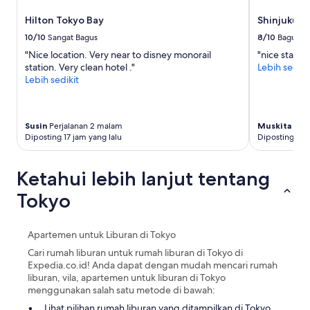
n
b
t
d
u
Hilton Tokyo Bay
Shinjuku W
h
c
t
e
10/10
Sangat Bagus
8/10
Bagus
o
j
s
n
"Nice location. Very near to disney monorail
"nice stay wi
u
t
v
station. Very clean hotel ."
Lebih sediki
s
a
e
Lebih sedikit
t
f
n
a
f
i
c
i
e
r
s
Susin
Perjalanan 2 malam
Muskita
Perj
n
o
f
Diposting 17 jam yang lalu
Diposting 2 b
c
s
r
e
s
i
s
t
Ketahui lebih lanjut tentang
e
t
h
n
o
e
Tokyo
d
r
s
l
e
t
y
s
r
Apartemen untuk Liburan di Tokyo
a
w
e
n
Cari rumah liburan untuk rumah liburan di Tokyo di
i
e
d
Expedia.co.id! Anda dapat dengan mudah mencari rumah
t
t
v
liburan, vila, apartemen untuk liburan di Tokyo
h
f
e
menggunakan salah satu metode di bawah:
i
r
r
n
o
Lihat pilihan rumah liburan yang ditampilkan di Tokyo