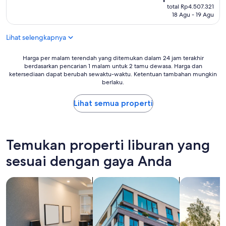
r
f
sekarang
r
total Rp4.507.321
1
u
Rp4.097.565
18 Agu - 19 Agu
l
m
l
y
i
r
i
n
Lihat selengkapnya
o
f
w
o
y
a
m
Harga
Harga per malam terendah yang ditemukan dalam 24 jam terakhir
o
l
,
berdasarkan pencarian 1 malam untuk 2 tamu dewasa. Harga dan
per
u
k
ketersediaan dapat berubah sewaktu-waktu. Ketentuan tambahan mungkin
m
malam
a
t
berlaku.
i
terendah
r
o
d
yang
e
o
c
Lihat semua properti
ditemukan
t
k
e
dalam
r
u
n
24
a
b
t
jam
v
o
u
terakhir
Temukan properti liburan yang
e
i
r
berdasarkan
l
f
y
sesuai dengan gaya Anda
pencarian
i
y
m
1
n
o
o
malam
g
cari hotel apartemen
cari apartemen
cari rumah li
u
d
untuk
w
a
e
2
i
r
r
tamu
t
e
n
dewasa.
h
i
m
Harga
k