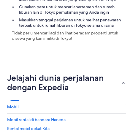
y
f
m
a
Gunakan peta untuk mencari apartemen dan rumah
e
t
t
liburan lain di Tokyo pemukiman yang Anda ingin
e
h
t
t
e
Masukkan tanggal perjalanan untuk melihat penawaran
e
o
s
terbaik untuk rumah liburan di Tokyo selama di sana
n
f
h
t
Tidak perlu mencari lagi dan lihat beragam properti untuk
t
i
i
disewa yang kami miliki di Tokyo!
h
n
v
e
j
e
l
u
t
o
k
o
c
u
e
a
-
v
t
s
e
Jelajahi dunia perjalanan
i
a
r
o
n
dengan Expedia
y
n
c
o
.
h
n
L
o
e
o
m
Mobil
’
v
e
s
e
s
n
Mobil rental di bandara Haneda
t
t
e
h
a
e
Rental mobil dekat Kita
e
t