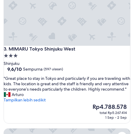
t
t
o
o
f
a
r
f
r
MIMARU Tokyo Shinjuku West
3. MIMARU Tokyo Shinjuku West
o
Properti
m
bintang
Shinjuku
t
3.0
9.6
9,6/10
Sempurna
(597 ulasan)
h
dari
e
"
"Great place to stay in Tokyo and particularly if you are traveling with
10,
m
G
kids. The location is great and the staff is friendly and very attentive
Sempurna,
a
r
to everyone’s needs particularly the children. Highly recommend."
(597
i
e
Arturo
ulasan)
n
a
Tampilkan lebih sedikit
h
t
Harga
Rp4.788.578
u
p
sekarang
b
total Rp5.267.414
l
Rp4.788.578
1 Sep - 2 Sep
.
a
1
c
0
illi Nuto Shinjuku
e