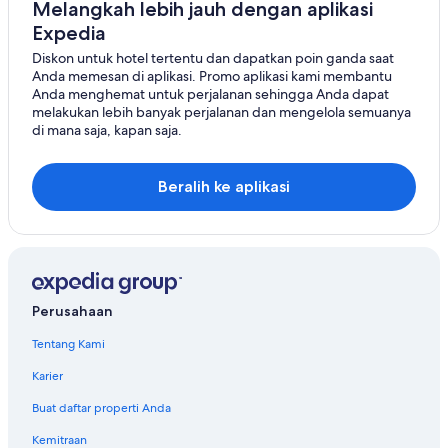
.
Melangkah lebih jauh dengan aplikasi
a
m
H
t
Expedia
a
i
i
7
Diskon untuk hotel tertentu dan dapatkan poin ganda saat
g
s
-
Anda memesan di aplikasi. Promo aplikasi kami membantu
h
i
e
Anda menghemat untuk perjalanan sehingga Anda dapat
l
n
l
melakukan lebih banyak perjalanan dan mengelola semuanya
y
c
e
di mana saja, kapan saja.
r
l
v
e
u
e
c
d
n
o
Beralih ke aplikasi
e
.
m
d
A
m
w
l
e
i
l
n
t
y
d
h
o
.
t
u
"
Perusahaan
h
n
e
e
Tentang Kami
s
e
t
d
Karier
a
f
y
Buat daftar properti Anda
o
.
r
Kemitraan
N
a