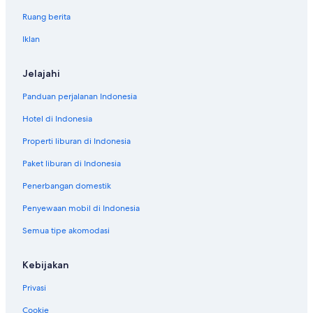
o
g
Ruang berita
c
r
o
e
Iklan
m
a
p
t
l
Jelajahi
T
a
o
Panduan perjalanan Indonesia
i
k
n
y
Hotel di Indonesia
t
o
s
t
Properti liburan di Indonesia
a
r
t
i
Paket liburan di Indonesia
a
p
l
Penerbangan domestik
!
l
"
Penyewaan mobil di Indonesia
.
F
Semua tipe akomodasi
i
r
s
Kebijakan
t
f
Privasi
l
Cookie
o