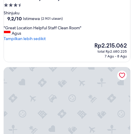
Properti
bintang
Shinjuku
3.5
9.2
9,2/10
Istimewa
(2.901 ulasan)
dari
"
"Great Location Helpful Staff Clean Room"
10,
G
Agus
Istimewa,
r
Tampilkan lebih sedikit
(2.901
e
Harga
Rp2.215.062
ulasan)
a
sekarang
total Rp2.680.225
t
Rp2.215.062
7 Agu - 8 Agu
L
o
Shinjuku16
c
a
t
i
o
n
H
e
l
p
f
u