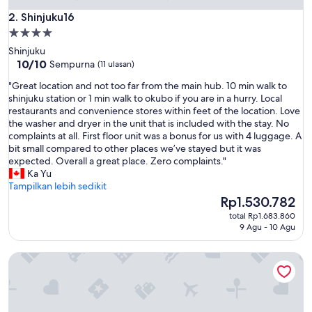
l
S
Shinjuku16
2. Shinjuku16
t
Properti
a
bintang
Shinjuku
f
4.0
10.0
10/10
Sempurna
(11 ulasan)
f
dari
C
"
"Great location and not too far from the main hub. 10 min walk to
10,
l
G
shinjuku station or 1 min walk to okubo if you are in a hurry. Local
Sempurna,
e
r
restaurants and convenience stores within feet of the location. Love
(11
a
e
the washer and dryer in the unit that is included with the stay. No
ulasan)
n
a
complaints at all. First floor unit was a bonus for us with 4 luggage. A
R
t
bit small compared to other places we’ve stayed but it was
o
l
expected. Overall a great place. Zero complaints."
o
o
Ka Yu
m
c
Tampilkan lebih sedikit
"
a
Harga
Rp1.530.782
t
sekarang
total Rp1.683.860
i
Rp1.530.782
9 Agu - 10 Agu
o
n
MIMARU Tokyo Shinjuku West
a
n
d
n
o