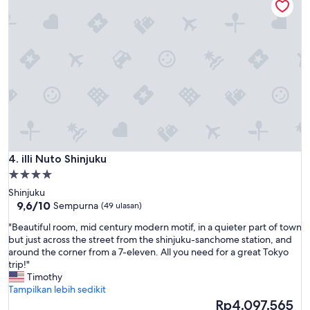
m
t
i
o
n
s
w
t
a
a
l
y
k
i
t
n
o
T
s
o
h
k
i
y
n
o
illi Nuto Shinjuku
4. illi Nuto Shinjuku
j
a
u
Properti
n
k
bintang
Shinjuku
d
u
4.0
9.6
9,6/10
Sempurna
(49 ulasan)
p
s
dari
a
t
"
"Beautiful room, mid century modern motif, in a quieter part of town
10,
r
a
B
but just across the street from the shinjuku-sanchome station, and
Sempurna,
t
t
e
around the corner from a 7-eleven. All you need for a great Tokyo
(49
i
i
a
trip!"
ulasan)
c
o
u
Timothy
u
n
t
Tampilkan lebih sedikit
l
o
i
Harga
Rp4.097.565
a