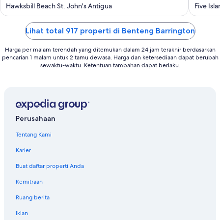
out
out
Hawksbill Beach St. John's Antigua
Five Isl
of
of
5
5
Lihat total 917 properti di Benteng Barrington
Harga per malam terendah yang ditemukan dalam 24 jam terakhir berdasarkan
pencarian 1 malam untuk 2 tamu dewasa. Harga dan ketersediaan dapat berubah
sewaktu-waktu. Ketentuan tambahan dapat berlaku.
Perusahaan
Tentang Kami
Karier
Buat daftar properti Anda
Kemitraan
Ruang berita
Iklan