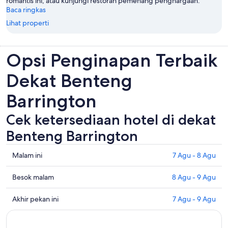
romantis ini, atau kunjungi restoran pemenang penghargaan.
Baca ringkas
Lihat properti
Opsi Penginapan Terbaik
Dekat Benteng
Barrington
Cek ketersediaan hotel di dekat
Benteng Barrington
Periksa
Malam ini
7 Agu - 8 Agu
semua
harga
Periksa
Besok malam
8 Agu - 9 Agu
di
harga
dekat
dekat
Periksa
Akhir pekan ini
7 Agu - 9 Agu
Benteng
dengan
semua
Barrington
Benteng
harga