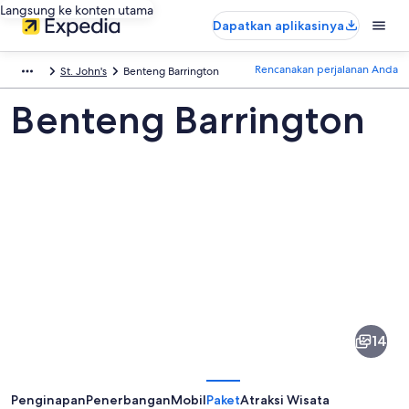
Langsung ke konten utama
Dapatkan aplikasinya
Rencanakan perjalanan Anda
St. John's
Benteng Barrington
Benteng Barrington
Foto
dari
Benteng
14
Barrington
Penginapan
Penerbangan
Mobil
Paket
Atraksi Wisata