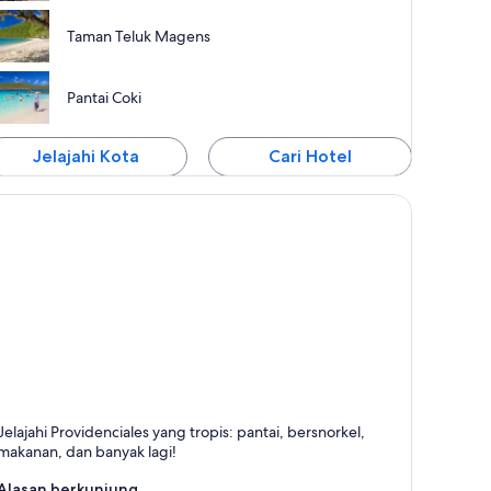
Taman Teluk Magens
Pantai Coki
Jelajahi Kota
Cari Hotel
rovidenciales
Jelajahi Providenciales yang tropis: pantai, bersnorkel,
erkenal dengan Pantai, Kepulauan, dan Laut
makanan, dan banyak lagi!
Alasan berkunjung