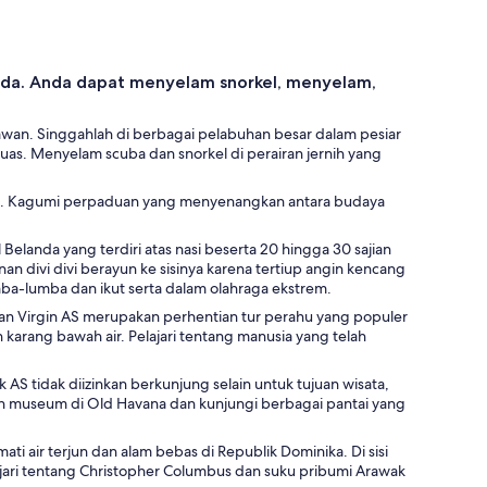
 Anda. Anda dapat menyelam snorkel, menyelam,
an. Singgahlah di berbagai pelabuhan besar dalam pesiar
luas. Menyelam scuba dan snorkel di perairan jernih yang
pulau. Kagumi perpaduan yang menyenangkan antara budaya
Belanda yang terdiri atas nasi beserta 20 hingga 30 sajian
an divi divi berayun ke sisinya karena tertiup angin kencang
mba-lumba dan ikut serta dalam olahraga ekstrem.
auan Virgin AS merupakan perhentian tur perahu yang populer
 karang bawah air. Pelajari tentang manusia yang telah
 tidak diizinkan berkunjung selain untuk tujuan wisata,
 dan museum di Old Havana dan kunjungi berbagai pantai yang
 air terjun dan alam bebas di Republik Dominika. Di sisi
elajari tentang Christopher Columbus dan suku pribumi Arawak