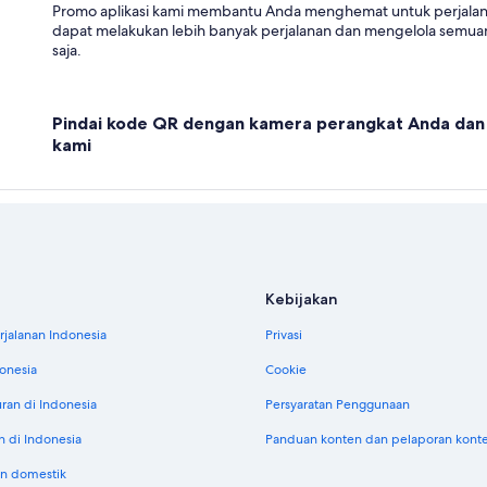
Promo aplikasi kami membantu Anda menghemat untuk perjala
dapat melakukan lebih banyak perjalanan dan mengelola semuan
saja.
Pindai kode QR dengan kamera perangkat Anda dan 
kami
Kebijakan
jalanan Indonesia
Privasi
donesia
Cookie
uran di Indonesia
Persyaratan Penggunaan
n di Indonesia
Panduan konten dan pelaporan kont
n domestik