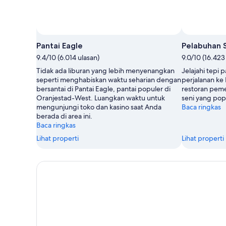
Pantai Eagle
Pelabuhan 
9.4/10 (6.014 ulasan)
9.0/10 (16.423
Tidak ada liburan yang lebih menyenangkan
Jelajahi tepi
seperti menghabiskan waktu seharian dengan
perjalanan ke 
bersantai di Pantai Eagle, pantai populer di
restoran pem
Oranjestad-West. Luangkan waktu untuk
seni yang popu
mengunjungi toko dan kasino saat Anda
Baca ringkas
berada di area ini.
Baca ringkas
Lihat properti
Lihat properti