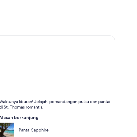
t. Thomas
Waktunya liburan! Jelajahi pemandangan pulau dan pantai
erkenal dengan Pantai, Kepulauan, dan Tamasya
di St. Thomas romantis.
Alasan berkunjung
Pantai Sapphire