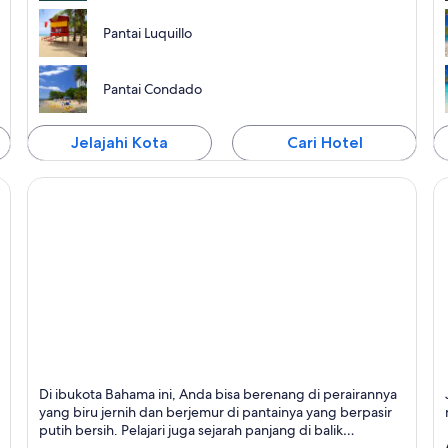
Pantai Luquillo
Pantai Condado
Jelajahi Kota
Cari Hotel
Nassau
P
Di ibukota Bahama ini, Anda bisa berenang di perairannya
Terkenal dengan Pantai,
T
yang biru jernih dan berjemur di pantainya yang berpasir
Kepulauan, dan Tamasya
putih bersih. Pelajari juga sejarah panjang di balik
bentangan pantai-pantai negeri ini.