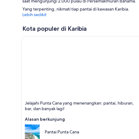
saat mengunjungi 2.000 pulau di Persemakmuran Bahama.
Yang terpenting, nikmati tiap pantai di kawasan Karibia.
Lebih sedikit
Kota populer di Karibia
Punta Cana
Jelajahi Punta Cana yang menenangkan: pantai, hiburan,
Terkenal dengan Pantai, Hiburan, dan Bersantai
bar, dan banyak lagi!
Alasan berkunjung
Pantai Punta Cana