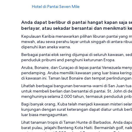
Hotel di Pantai Seven Mile
Hotel di Providenciales
Anda dapat berlibur di pantai hangat kapan saja
Hostel di Punta Cana
berlayar, atau sekadar bersantai dan menikmati k
Hotel di Rincon
Kepulauan Karibia menawarkan pilihan liburan pantai yan
mewah, atau sewa perahu layar untuk singgah di antara ribua
Hotel di St. Barthelemy
dipenuhi ikan aneka warna.
Hotel di Teluk Montego
Berbagai pantai elok sering dijumpai di seluruh kawasan, 
penduduk pribumi and penghuni keturunan Eropa.
Aruba, Bonaire, dan Curaçao di lepas pantai Venezuela menyu
pendamping. Aruba memiliki kawasan yang luar biasa kering, d
di kawasan ini. Taman laut Bonaire dan tempat perlindungan
Lihatlah berbagai bangunan berwarna-warni di San Juan tua 
untuk membeli berlian dan bersantai di pantai. St. John di 
menghuninya selama 2.000 tahun, termasuk penduduk pribumi 
Bagi banyak orang, Kuba telah menjadi kawasan misteri sel
kunjungan dengan surat keterangan dapat diatur untuk berba
luar biasa mengagumkan.
Lihat tanaman tropis di Taman Hunte di Barbados. Anda dapa
barat pulau, jelajahi Benteng Kota Haiti. Bermainlah golf, 