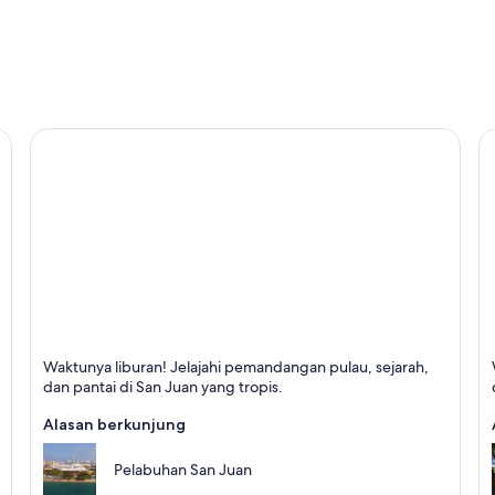
San Juan
S
Waktunya liburan! Jelajahi pemandangan pulau, sejarah,
Terkenal dengan Pantai, Tamasya, dan Laut
T
dan pantai di San Juan yang tropis.
Alasan berkunjung
Pelabuhan San Juan