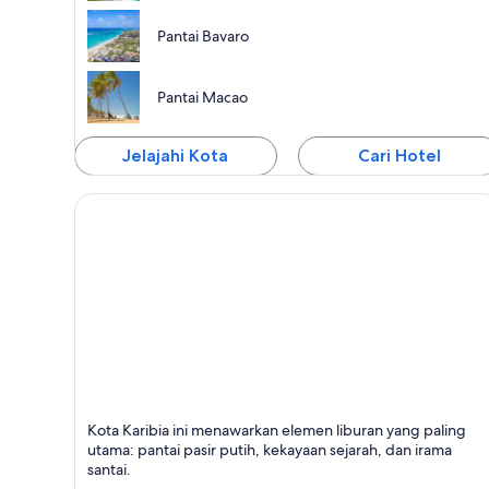
Pantai Bavaro
Pantai Macao
Jelajahi Kota
Cari Hotel
Teluk Montego
Kota Karibia ini menawarkan elemen liburan yang paling
Terkenal dengan Pantai, Hiburan, dan Tamasya
utama: pantai pasir putih, kekayaan sejarah, dan irama
santai.