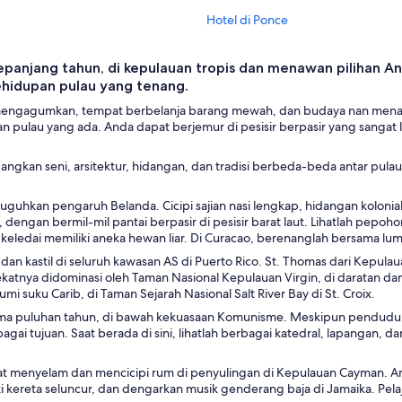
Hotel di Ponce
Hotel di Puerto Plata
 sepanjang tahun, di kepulauan tropis dan menawan pilihan
Hotel di Punta Cana
ehidupan pulau yang tenang.
Hotel di Santo Domingo
g mengagumkan, tempat berbelanja barang mewah, dan budaya nan menaw
n pulau yang ada. Anda dapat berjemur di pesisir berpasir yang sangat 
Hilton Hotels di St. Thomas
sedangkan seni, arsitektur, hidangan, dan tradisi berbeda-beda antar 
guhkan pengaruh Belanda. Cicipi sajian nasi lengkap, hidangan kolonial 
engan bermil-mil pantai berpasir di pesisir barat laut. Lihatlah pepohon
 keledai memiliki aneka hewan liar. Di Curacao, berenanglah bersama lu
dan kastil di seluruh kawasan AS di Puerto Rico. St. Thomas dari Kepul
dekatnya didominasi oleh Taman Nasional Kepulauan Virgin, di daratan dan
suku Carib, di Taman Sejarah Nasional Salt River Bay di St. Croix.
ama puluhan tahun, di bawah kekuasaan Komunisme. Meskipun penduduk AS
gai tujuan. Saat berada di sini, lihatlah berbagai katedral, lapangan,
t menyelam dan mencicipi rum di penyulingan di Kepulauan Cayman. Amati
naiki kereta seluncur, dan dengarkan musik genderang baja di Jamaika. P