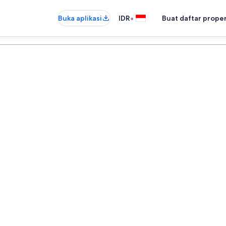
•
Buka aplikasi
IDR
Buat daftar prope