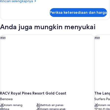
Rincian
Rincian selengkapnya
Executive
lebih
lanjut
Apartment
Periksa ketersediaan dan harga
untuk
2
Bedroom
Anda juga mungkin menyukai
Executive
Apartment
RACV Royal Pines Resort Gold Coast
The Lang
Iklan
Iklan
RACV Royal Pines Resort Gold Coast
The Lan
Benowa
Surfers Pa
Kolam renang
Bathtub air panas
Kolam r
Spa
Kolam renang anak
Wi-Fi Gra