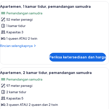
Eksekutif,
Lihat
Apartemen, 1 kamar tidur, pemandangan
11
2
Apartemen, 1 kamar tidur, pemandangan samudra
semua
kamar
Pemandangan samudra
tidur
foto
52 meter persegi
untuk
Apartemen,
1 kamar tidur
1
Kapasitas 3
kamar
1 queen ATAU 2 twin
tidur,
Rincian
Rincian selengkapnya
pemandangan
lebih
samudra
lanjut
Periksa ketersediaan dan harga
untuk
Apartemen,
1
Lihat
Meja kerja, setrika/meja setrika, dan 
19
kamar
Apartemen, 2 kamar tidur, pemandangan samudra
semua
tidur,
Pemandangan samudra
pemandangan
foto
samudra
97 meter persegi
untuk
Apartemen,
2 kamar tidur
2
Kapasitas 5
kamar
3 queen ATAU 2 queen dan 2 twin