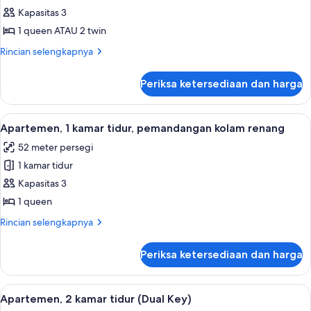
Kamar,
Kapasitas 3
1
1 queen ATAU 2 twin
kamar
Rincian
Rincian selengkapnya
tidur
lebih
(Coolangatta)
lanjut
Periksa ketersediaan dan harga
untuk
Kamar,
1
Lihat
Meja kerja, setrika/meja setrika, dan 
8
kamar
Apartemen, 1 kamar tidur, pemandangan kolam renang
semua
tidur
52 meter persegi
(Coolangatta)
foto
1 kamar tidur
untuk
Apartemen,
Kapasitas 3
1
1 queen
kamar
Rincian
Rincian selengkapnya
tidur,
lebih
pemandangan
lanjut
Periksa ketersediaan dan harga
untuk
kolam
Apartemen,
renang
1
Lihat
Meja kerja, setrika/meja setrika, dan 
8
kamar
Apartemen, 2 kamar tidur (Dual Key)
semua
tidur,