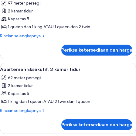
97 meter persegi
pemandangan
foto
kolam
2 kamar tidur
untuk
renang
Apartemen,
Kapasitas 5
2
1 queen dan 1 king ATAU 1 queen dan 2 twin
kamar
Rincian
Rincian selengkapnya
tidur
lebih
(Dual
lanjut
Periksa ketersediaan dan harga
untuk
Key)
Apartemen,
2
Lihat
Apartemen Eksekutif, 2 kamar tidur 
9
kamar
Apartemen Eksekutif, 2 kamar tidur
semua
tidur
62 meter persegi
(Dual
foto
Key)
2 kamar tidur
untuk
Apartemen
Kapasitas 5
Eksekutif,
1 king dan 1 queen ATAU 2 twin dan 1 queen
2
Rincian
Rincian selengkapnya
kamar
lebih
tidur
lanjut
Periksa ketersediaan dan harga
untuk
Apartemen