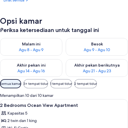
Lihat semua
Opsi kamar
Periksa ketersediaan untuk tanggal ini
Periksa ketersediaan untuk malam ini Agu 8 - Agu 9
Periksa ketersediaan untuk be
Malam ini
Besok
Agu 8 - Agu 9
Agu 9 - Agu 10
Periksa ketersediaan untuk akhir pekan ini Agu 14 - Agu 16
Periksa ketersediaan untuk ak
Akhir pekan ini
Akhir pekan berikutnya
Agu 14 - Agu 16
Agu 21 - Agu 23
Filter
Semua kamar
3+ tempat tidur
1 tempat tidur
2 tempat tidur
tersedia
untuk
Menampilkan 10 dari 10 kamar
kamar
Lihat
Meja kerja, setrika/meja setrika, dan 
3
2 Bedrooms Ocean View Apartment
semua
Kapasitas 5
foto
2 twin dan 1 king
untuk