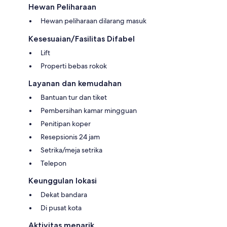
Hewan Peliharaan
Hewan peliharaan dilarang masuk
Kesesuaian/Fasilitas Difabel
Lift
Properti bebas rokok
Layanan dan kemudahan
Bantuan tur dan tiket
Pembersihan kamar mingguan
Penitipan koper
Resepsionis 24 jam
Setrika/meja setrika
Telepon
Keunggulan lokasi
Dekat bandara
Di pusat kota
Aktivitas menarik