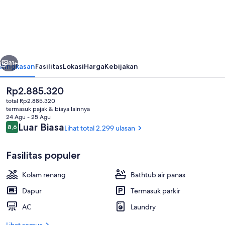
Gold
Coast
Calypso
Plaza
belumnya
Berikutnya
Suites
81+
Ringkasan
Fasilitas
Lokasi
Harga
Kebijakan
Harga
Rp2.885.320
saat
total Rp2.885.320
ini
termasuk pajak & biaya lainnya
Rp2.885.320
24 Agu - 25 Agu
Ulasan
Luar Biasa
8,6
Lihat total 2.299 ulasan
8,6 dari 10
Fasilitas populer
Kolam renang outdoor, dengan kursi 
Kolam renang
Bathtub air panas
Dapur
Termasuk parkir
AC
Laundry