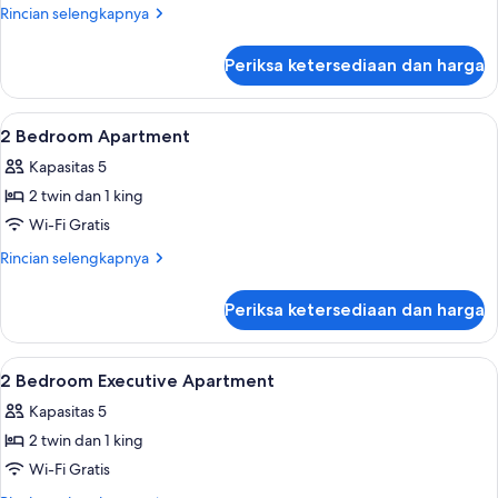
tidur,
Rincian
Rincian selengkapnya
pemandangan
lebih
samudra
lanjut
Periksa ketersediaan dan harga
untuk
Apartemen,
2
Lihat
Meja kerja, setrika/meja setrika, dan 
10
kamar
2 Bedroom Apartment
semua
tidur,
Kapasitas 5
pemandangan
foto
samudra
2 twin dan 1 king
untuk
2
Wi-Fi Gratis
Bedroom
Rincian
Rincian selengkapnya
Apartment
lebih
lanjut
Periksa ketersediaan dan harga
untuk
2
Bedroom
Lihat
Meja kerja, setrika/meja setrika, dan 
6
Apartment
2 Bedroom Executive Apartment
semua
Kapasitas 5
foto
2 twin dan 1 king
untuk
2
Wi-Fi Gratis
Bedroom