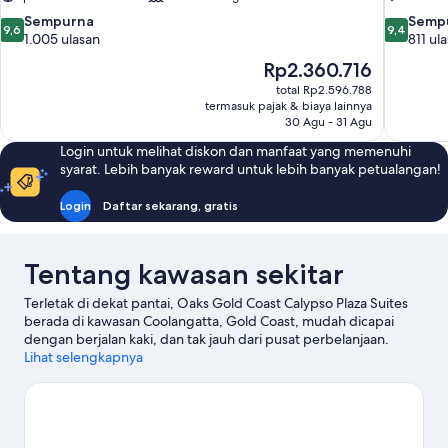
9.6
9.4
Sempurna
Semp
9,6
9,4
dari
dari
1.005 ulasan
811 ul
10,
10,
Harga
Rp2.360.716
Sempurna,
Sempurna
sekarang
total Rp2.596.788
1.005
811
Rp2.360.716
termasuk pajak & biaya lainnya
ulasan
ulasan
30 Agu - 31 Agu
Login untuk melihat diskon dan manfaat yang memenuhi
syarat. Lebih banyak reward untuk lebih banyak petualangan!
Login
Daftar sekarang, gratis
Tentang kawasan sekitar
Terletak di dekat pantai, Oaks Gold Coast Calypso Plaza Suites
berada di kawasan Coolangatta, Gold Coast, mudah dicapai
dengan berjalan kaki, dan tak jauh dari pusat perbelanjaan.
Keindahan alam kawasan ini dapat Anda nikmati di Pantai
Lihat selengkapnya
Coolangatta dan Pantai Kirra. Pantai Burleigh juga merupakan
tempat yang sebaiknya tidak dilewatkan.
Kunjungi panduan
perjalanan kami untuk Gold Coast
Lihat Hotel apartemen lainnya di Gold Coast