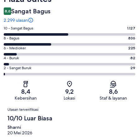
Sangat Bagus
8,6
2.299 ulasan
Penilaian
10 - Sangat Bagus
1.127
10
Penilaian
8 - Bagus
836
-
8
Sangat
Penilaian
6 - Medioker
225
-
Bagus.
6
Bagus.
Penilaian
4 - Buruk
82
1127
-
836
4
dari
Medioker.
Penilaian
2 - Sangat Buruk
29
dari
-
2299
225
2
2299
Buruk.
ulasan
dari
-
ulasan
82
2299
Sangat
dari
8,4
9,2
8,6
ulasan
Buruk.
2299
Kebersihan
Lokasi
Staf & layanan
29
ulasan
Ulasan
dari
Ulasan terverifikasi
2299
10/10 Luar Biasa
ulasan
Sharni
20 Mei 2026