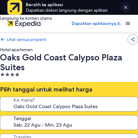
Beralih ke aplikasi
Dapatkan diskon langsung dengan aplikasi
Langsung ke konten utama
Dapatkan aplikasinya
Lihat semua properti
Hotel apartemen
Oaks Gold Coast Calypso Plaza
Suites
Properti
bintang
4.0
Pilih tanggal untuk melihat harga
Ke mana?
Tanggal
Traveler