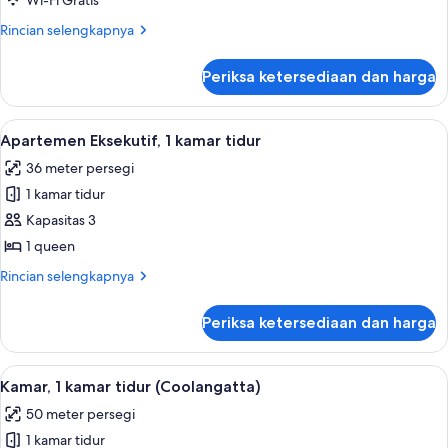
2
Wi-Fi Gratis
Bedrooms
Rincian
Rincian selengkapnya
Ocean
lebih
lanjut
View
Periksa ketersediaan dan harga
untuk
Apartment
2
Bedrooms
Lihat
Apartemen Eksekutif, 1 kamar tidur |
14
Ocean
Apartemen Eksekutif, 1 kamar tidur
semua
View
36 meter persegi
Apartment
foto
1 kamar tidur
untuk
Apartemen
Kapasitas 3
Eksekutif,
1 queen
1
Rincian
Rincian selengkapnya
kamar
lebih
tidur
lanjut
Periksa ketersediaan dan harga
untuk
Apartemen
Eksekutif,
Lihat
Kamar, 1 kamar tidur (Coolangatta) | M
5
1
Kamar, 1 kamar tidur (Coolangatta)
semua
kamar
50 meter persegi
tidur
foto
1 kamar tidur
untuk