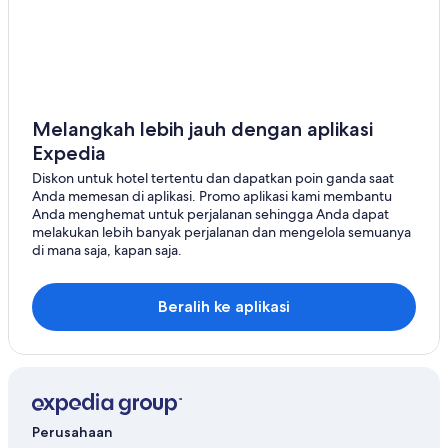
Shimane (prefektur)
Shizuoka (prefektur)
Tochigi (prefektur)
Melangkah lebih jauh dengan aplikasi
Tokushima (prefektur)
Expedia
Diskon untuk hotel tertentu dan dapatkan poin ganda saat
Tokyo (prefektur)
Anda memesan di aplikasi. Promo aplikasi kami membantu
Anda menghemat untuk perjalanan sehingga Anda dapat
Tottori (prefektur)
melakukan lebih banyak perjalanan dan mengelola semuanya
di mana saja, kapan saja.
Toyama (prefektur)
Wakayama (prefektur)
Beralih ke aplikasi
Yamagata (prefektur)
Yamaguchi (prefektur)
Yamanashi (prefektur)
Perusahaan