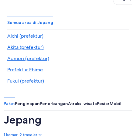
Semua area di Jepang
Aichi (prefektur)
Akita (prefektur)
Aomori (prefektur)
Prefektur Ehime
Fukui (prefektur)
Fukuoka (prefektur)
Fukushima (prefektur)
Paket
Penginapan
Penerbangan
Atraksi wisata
Pesiar
Mobil
Prefektur Gifu
Jepang
Gunma (prefektur)
1 kamar, 2 traveler