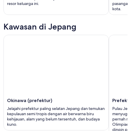
resor keluarga ini.
pasangan,
kota.
Kawasan di Jepang
Okinawa (prefektur)
Prefekt
Jelajahi prefektur paling selatan Jepang dan temukan
Pulau Jepa
kepulauan semi tropis dengan air berwarna biru
menyuguh
kehijauan, alam yang belum tersentuh, dan budaya
pernah me
kuno.
Olimpiade 
dingin pal