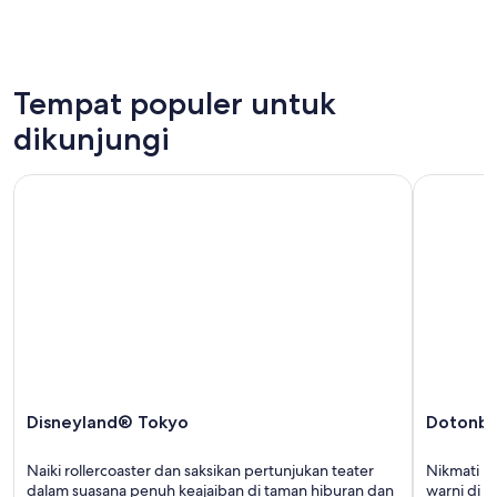
Tempat populer untuk
dikunjungi
Disneyland® Tokyo
Dotonbori
Disneyland® Tokyo
Dotonbo
Naiki rollercoaster dan saksikan pertunjukan teater
Nikmati p
dalam suasana penuh keajaiban di taman hiburan dan
warni di s