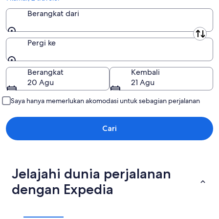
Hiroshima (prefektur)
Berangkat dari
Prefektur Hokkaido
Berangkat dari
Hyogo (prefektur)
Pergi ke
Ibaraki (prefektur)
Pergi ke
Berangkat
Kembali
Prefektur Ishikawa
20 Agu
21 Agu
Iwate (prefektur)
Saya hanya memerlukan akomodasi untuk sebagian perjalanan
Kagawa (prefektur)
Kagoshima (prefektur)
Cari
Kanagawa (prefektur)
Kochi (prefektur)
Jelajahi dunia perjalanan
Kyoto (prefektur)
dengan Expedia
Mie (prefektur)
Miyagi (prefektur)