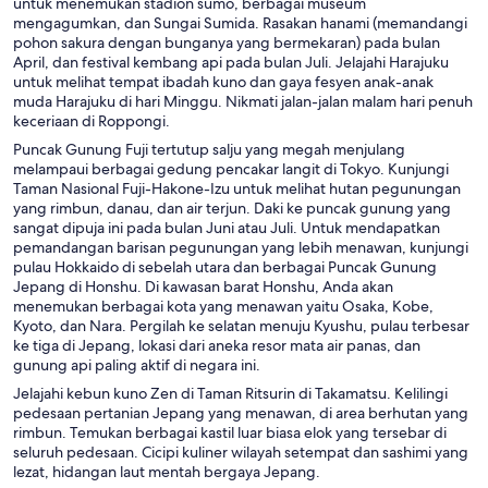
untuk menemukan stadion sumo, berbagai museum
mengagumkan, dan Sungai Sumida. Rasakan hanami (memandangi
pohon sakura dengan bunganya yang bermekaran) pada bulan
April, dan festival kembang api pada bulan Juli. Jelajahi Harajuku
untuk melihat tempat ibadah kuno dan gaya fesyen anak-anak
muda Harajuku di hari Minggu. Nikmati jalan-jalan malam hari penuh
keceriaan di Roppongi.
Puncak Gunung Fuji tertutup salju yang megah menjulang
melampaui berbagai gedung pencakar langit di Tokyo. Kunjungi
Taman Nasional Fuji-Hakone-Izu untuk melihat hutan pegunungan
yang rimbun, danau, dan air terjun. Daki ke puncak gunung yang
sangat dipuja ini pada bulan Juni atau Juli. Untuk mendapatkan
pemandangan barisan pegunungan yang lebih menawan, kunjungi
pulau Hokkaido di sebelah utara dan berbagai Puncak Gunung
Jepang di Honshu. Di kawasan barat Honshu, Anda akan
menemukan berbagai kota yang menawan yaitu Osaka, Kobe,
Kyoto, dan Nara. Pergilah ke selatan menuju Kyushu, pulau terbesar
ke tiga di Jepang, lokasi dari aneka resor mata air panas, dan
gunung api paling aktif di negara ini.
Jelajahi kebun kuno Zen di Taman Ritsurin di Takamatsu. Kelilingi
pedesaan pertanian Jepang yang menawan, di area berhutan yang
rimbun. Temukan berbagai kastil luar biasa elok yang tersebar di
seluruh pedesaan. Cicipi kuliner wilayah setempat dan sashimi yang
lezat, hidangan laut mentah bergaya Jepang.