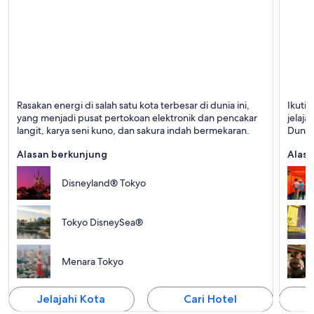
Tokyo
Kyoto
Rasakan energi di salah satu kota terbesar di dunia ini,
Ikuti 
Terkenal dengan Belanja, Kuil, dan Urban
Terken
yang menjadi pusat pertokoan elektronik dan pencakar
jelaja
langit, karya seni kuno, dan sakura indah bermekaran.
Dunia
Alasan berkunjung
Alasa
Disneyland® Tokyo
Tokyo DisneySea®
Menara Tokyo
Jelajahi Kota
Cari Hotel
J