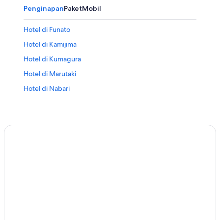
Penginapan
Paket
Mobil
Miyazaki (prefektur)
Hotel di Funato
Prefektur Nagano
Hotel di Kamijima
Nagasaki (prefektur)
Hotel di Kumagura
Nara (prefektur)
Hotel di Marutaki
Hotel di Nabari
Prefektur Niigata
Oita (prefektur)
Okayama (prefektur)
Okinawa (prefektur)
Osaka (prefektur)
Saga (prefektur)
Saitama (prefektur)
Shiga (prefektur)