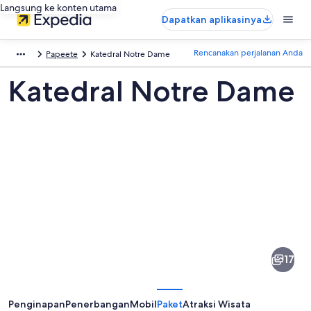
Langsung ke konten utama
Dapatkan aplikasinya
Rencanakan perjalanan Anda
Papeete
Katedral Notre Dame
Katedral Notre Dame
Foto
dari
Katedral
17
Notre
Dame
Penginapan
Penerbangan
Mobil
Paket
Atraksi Wisata