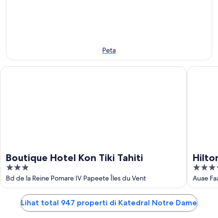
Agu
8
untuk
-
Agu
akhir
8
-
pekan
Agu
9
ini,
Agu
7
Peta
Agu
-
Boutique Hotel Kon Tiki Tahiti
Hilton Ho
9
Agu
Boutique Hotel Kon Tiki Tahiti
Hilto
3
4
out
out
Bd de la Reine Pomare IV Papeete Îles du Vent
Auae Fa
of
of
5
5
Lihat total 947 properti di Katedral Notre Dame