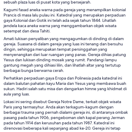
sebuah plaza luas di pusat kota yang bersejarah.
Kagumi fasad aneka warna pada gereja yang menampilkan kolonial
Prancis di masa lalu pulau ini. Katedral yang merupakan perpaduan
gaya Kolonial dan Gotik ini telah ada sejak tahun 1844. Lihatlah
jendela kaca aneka warna yang menggambarkan objek wisata
setempat dan desa Tahiti.
Amati lukisan penyaliban yang mengagumkan di dinding di dalam
gereja. Suasana di dalam gereja yang luas ini tenang dan bersuhu
dingin, sehingga merupakan tempat persinggahan yang
menyenangkan dari luar ruangan yang panas. Gereja dihias patung
Yesus dan lukisan dinding mosaik yang rumit. Pandangi lampu
gantung megah yang dihiasi lilin, dan lihatlah altar yang tertutup
berbagai bunga berwarna cerah.
Perhatikan perpaduan gaya Eropa dan Polinesia pada katedral ini
dalam balutan pahatan kayu Maria dan Yesus yang membawa buah
sukun. Hadiri salah satu misa dan dengarkan himne yang khidmat di
aula yang luas.
Lokasi ini sering disebut Gereja Notre Dame, terkait objek wisata
Paris yang termasyhur. Anda akan terkagum-kagum dengan
berbagai trauma yang pernah dialami gereja ini, di antaranya ombak
pasang pada tahun 1906, pengeboman oleh kapal perang Jerman
pada tahun 1914 dan kerusuhan pada tahun 1987. Katedral ini
direnovasi beberapa kali sepanjang abad ke-20. Gereja ini tetap