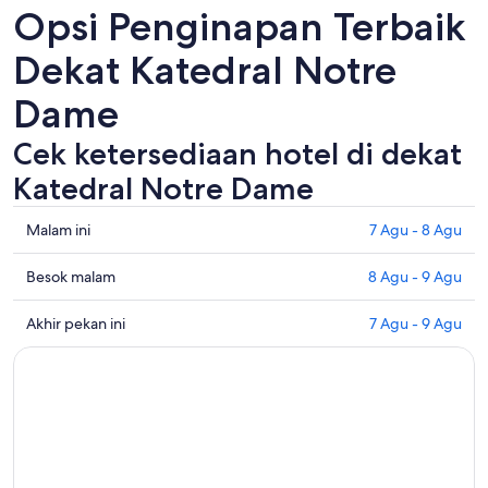
Opsi Penginapan Terbaik
Dekat Katedral Notre
Dame
Cek ketersediaan hotel di dekat
Katedral Notre Dame
Periksa
Malam ini
7 Agu - 8 Agu
semua
harga
Periksa
Besok malam
8 Agu - 9 Agu
di
harga
dekat
dekat
Periksa
Akhir pekan ini
7 Agu - 9 Agu
Katedral
dengan
semua
Notre
Katedral
harga
Dame
Notre
di
untuk
Dame
dekat
malam
untuk
Katedral
ini,
besok
Notre
7
malam,
Dame