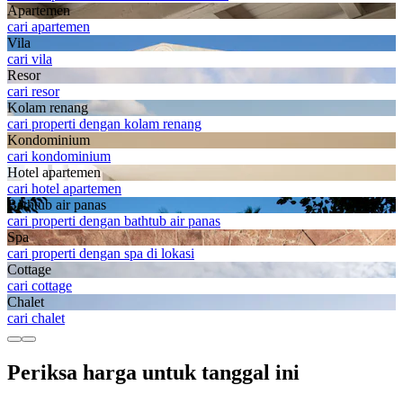
Apartemen
cari apartemen
Vila
cari vila
Resor
cari resor
Kolam renang
cari properti dengan kolam renang
Kondominium
cari kondominium
Hotel apartemen
cari hotel apartemen
Bathtub air panas
cari properti dengan bathtub air panas
Spa
cari properti dengan spa di lokasi
Cottage
cari cottage
Chalet
cari chalet
Periksa harga untuk tanggal ini