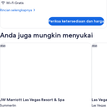
Wi-Fi Gratis
Rincian
Rincian selengkapnya
lebih
lanjut
Periksa ketersediaan dan harga
untuk
Kamar
Anda juga mungkin menyukai
JW Marriott Las Vegas Resort & Spa
Las Vega
Iklan
Iklan
JW Marriott Las Vegas Resort & Spa
Las Vega
Summerlin
Las Vegas