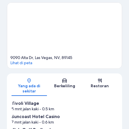
agenda Anda, atau kunjungi Kellogg Zaher Sports Complex
serta Kawasan Konservasi Nasional Red Rock Canyon jika Anda
ingin menjelajahi keindahan alam kawasan ini. Jangan sampai
melewatkan Las Vegas Mini Grand Prix dan Wet‘n’Wild Las
Vegas. Asah teknik ayunan golf Anda dengan pelatihan dan
lapangan golf sekitar, atau nikmati aktivitas outdoor lainnya,
seperti sepeda gunung, skydiving, dan jalur hiking/sepeda di
area ini.
Kunjungi panduan perjalanan kami untuk Las Vegas
Lihat Resor lainnya di Las Vegas
9090 Alta Dr, Las Vegas, NV, 89145
Lihat di peta
Peta
Yang ada di
Berkeliling
Restoran
sekitar
Tivoli Village
5 mnt jalan kaki
- 0.5 km
Suncoast Hotel Casino
7 mnt jalan kaki
- 0.6 km