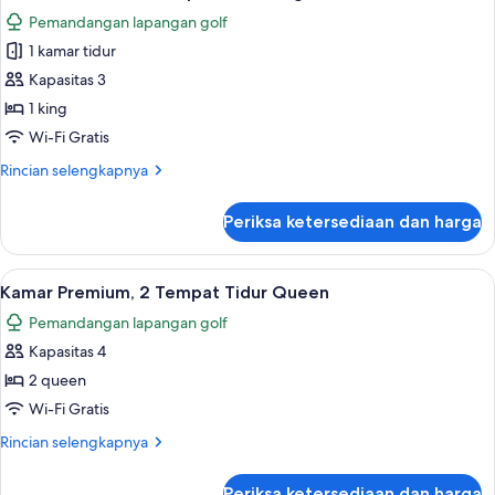
semua
Tempat
Pemandangan lapangan golf
Tidur
foto
Queen
1 kamar tidur
untuk
Kamar
Kapasitas 3
Premium,
1 king
1
Wi-Fi Gratis
Tempat
Rincian
Rincian selengkapnya
Tidur
lebih
King
lanjut
Periksa ketersediaan dan harga
untuk
Kamar
Premium,
Lihat
Brankas, setrika/meja setrika, Wi-Fi gra
3
1
Kamar Premium, 2 Tempat Tidur Queen
semua
Tempat
Pemandangan lapangan golf
Tidur
foto
King
Kapasitas 4
untuk
Kamar
2 queen
Premium,
Wi-Fi Gratis
2
Rincian
Rincian selengkapnya
Tempat
lebih
Tidur
lanjut
Periksa ketersediaan dan harga