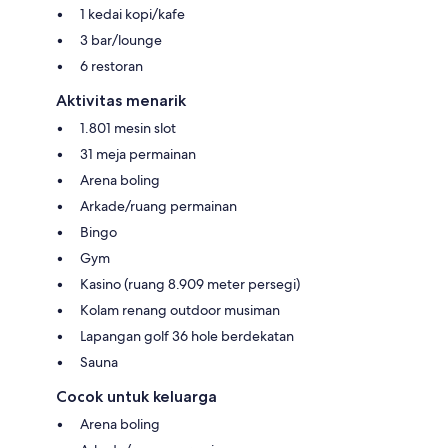
1 kedai kopi/kafe
3 bar/lounge
6 restoran
Aktivitas menarik
1.801 mesin slot
31 meja permainan
Arena boling
Arkade/ruang permainan
Bingo
Gym
Kasino (ruang 8.909 meter persegi)
Kolam renang outdoor musiman
Lapangan golf 36 hole berdekatan
Sauna
Cocok untuk keluarga
Arena boling