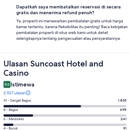
Dapatkah saya membatalkan reservasi di secara
gratis dan menerima refund penuh?
Ya, properti ini menawarkan pembatalan gratis untuk harga
kamar tertentu, karena fleksibilitas itu penting! Baca kebijakan
pembatalan properti di situs web kami untuk detail
selengkapnya tentang pengecualian atau persyaratannya.
Ulasan
Ulasan Suncoast Hotel and
Casino
Istimewa
9,0
2.927 ulasan
Penilaian
10 - Sangat Bagus
1.835
10
Penilaian
8 - Bagus
695
-
8
Sangat
Penilaian
6 - Medioker
241
-
Bagus.
6
Bagus.
Penilaian
4 - Buruk
91