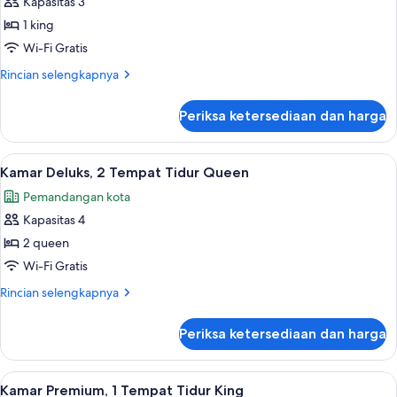
Kamar
Kapasitas 3
kursi
Deluks,
roda
1 king
1
Wi-Fi Gratis
Tempat
Rincian
Rincian selengkapnya
Tidur
lebih
King
lanjut
Periksa ketersediaan dan harga
untuk
Kamar
Deluks,
Lihat
Brankas, setrika/meja setrika, Wi-Fi gra
3
1
Kamar Deluks, 2 Tempat Tidur Queen
semua
Tempat
Pemandangan kota
Tidur
foto
King
Kapasitas 4
untuk
Kamar
2 queen
Deluks,
Wi-Fi Gratis
2
Rincian
Rincian selengkapnya
Tempat
lebih
Tidur
lanjut
Periksa ketersediaan dan harga
untuk
Queen
Kamar
Deluks,
Lihat
Brankas, setrika/meja setrika, Wi-Fi gra
1
2
Kamar Premium, 1 Tempat Tidur King