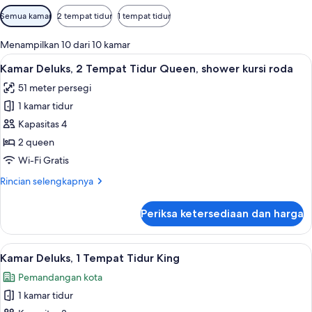
Filter
Semua kamar
2 tempat tidur
1 tempat tidur
tersedia
untuk
Menampilkan 10 dari 10 kamar
kamar
Lihat
Brankas, setrika/meja setrika, Wi-Fi gra
1
Kamar Deluks, 2 Tempat Tidur Queen, shower kursi roda
semua
51 meter persegi
foto
1 kamar tidur
untuk
Kamar
Kapasitas 4
Deluks,
2 queen
2
Wi-Fi Gratis
Tempat
Rincian
Rincian selengkapnya
Tidur
lebih
Queen,
lanjut
Periksa ketersediaan dan harga
untuk
shower
Kamar
kursi
Deluks,
Lihat
Brankas, setrika/meja setrika, Wi-Fi gra
roda
1
2
Kamar Deluks, 1 Tempat Tidur King
semua
Tempat
Pemandangan kota
Tidur
foto
Queen,
1 kamar tidur
untuk
shower