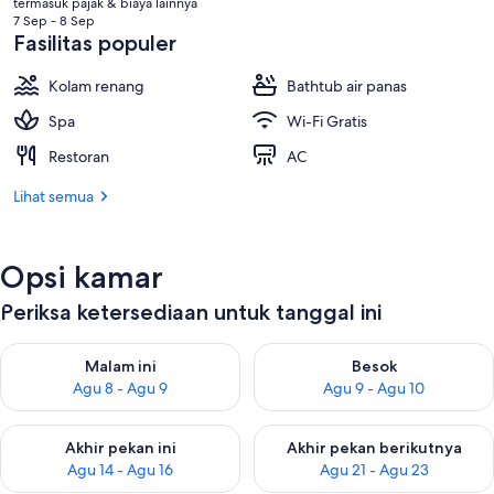
termasuk pajak & biaya lainnya
Rp1.151.672
7 Sep - 8 Sep
Fasilitas populer
Kolam renang
Bathtub air panas
Spa
Wi-Fi Gratis
Restoran
AC
Lihat semua
Opsi kamar
Periksa ketersediaan untuk tanggal ini
Periksa ketersediaan untuk malam ini Agu 8 - Agu 9
Periksa ketersediaan untuk be
Malam ini
Besok
Agu 8 - Agu 9
Agu 9 - Agu 10
Periksa ketersediaan untuk akhir pekan ini Agu 14 - Agu 16
Periksa ketersediaan untuk ak
Akhir pekan ini
Akhir pekan berikutnya
Agu 14 - Agu 16
Agu 21 - Agu 23