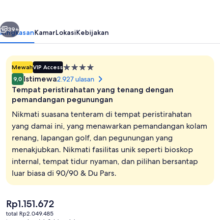
Casino
belumnya
Berikutnya
39+
Ringkasan
Kamar
Lokasi
Kebijakan
Properti
Mewah
VIP Access
bintang
Istimewa
2.927 ulasan
9,0
4.0
Tempat peristirahatan yang tenang dengan
pemandangan pegunungan
Nikmati suasana tenteram di tempat peristirahatan
yang damai ini, yang menawarkan pemandangan kolam
Suite, 1 kamar tidur | Brankas, setrika/
renang, lapangan golf, dan pegunungan yang
menakjubkan. Nikmati fasilitas unik seperti bioskop
internal, tempat tidur nyaman, dan pilihan bersantap
luar biasa di 90/90 & Du Pars.
Harga
Rp1.151.672
saat
total Rp2.049.485
ini