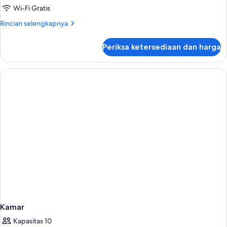
Wi-Fi Gratis
Rincian
Rincian selengkapnya
lebih
lanjut
Periksa ketersediaan dan harga
untuk
Kamar
Kamar
Kapasitas 10