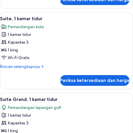
untuk
Queen
Kamar
Premium,
Lihat
Brankas, setrika/meja setrika, Wi-Fi gra
2
2
Suite, 1 kamar tidur
semua
Tempat
Pemandangan kota
Tidur
foto
Queen
1 kamar tidur
untuk
Suite,
Kapasitas 3
1
1 king
kamar
Wi-Fi Gratis
tidur
Rincian
Rincian selengkapnya
lebih
lanjut
Periksa ketersediaan dan harga
untuk
Suite,
1
Lihat
Suite Grand, 1 kamar tidur | Area kelua
1
kamar
Suite Grand, 1 kamar tidur
semua
tidur
Pemandangan lapangan golf
foto
1 kamar tidur
untuk
Suite
Kapasitas 3
Grand,
1 king