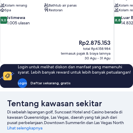
Kolam renang
Bathtub air panas
Kolam r
Spa
Restoran
Kolam r
9.0
8.8
Istimewa
Luar 
9,0
8,8
dari
dari
1.005 ulasan
14.832
10,
10,
Istimewa,
Luar
1.005
Biasa,
Harga
Rp2.875.153
ulasan
14.832
sekarang
total Rp4.158.984
ulasan
Rp2.875.153
termasuk pajak & biaya lainnya
30 Agu - 31 Agu
Login untuk melihat diskon dan manfaat yang memenuhi
syarat. Lebih banyak reward untuk lebih banyak petualangan!
Login
Daftar sekarang, gratis
Tentang kawasan sekitar
Di sebelah lapangan golf, Suncoast Hotel and Casino berada di
kawasan Queensridge, Las Vegas, daerah yang tak jauh dari
pusat perbelanjaan.Downtown Summerlin dan Las Vegas North
Premium Outlets patut Anda singgahi jika berbelanja ada dalam
Lihat selengkapnya