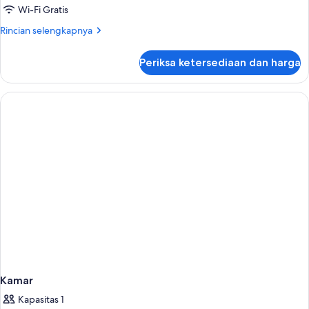
Wi-Fi Gratis
Rincian
Rincian selengkapnya
lebih
lanjut
Periksa ketersediaan dan harga
untuk
Kamar
Kamar
Kapasitas 1