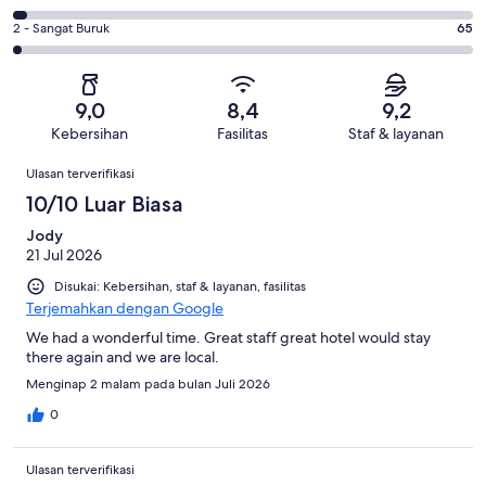
1835
-
695
4
dari
Medioker.
Penilaian
2 - Sangat Buruk
65
dari
-
2927
241
2
2927
Buruk.
ulasan
dari
-
ulasan
91
2927
Sangat
dari
9,0
8,4
9,2
ulasan
Buruk.
2927
Kebersihan
Fasilitas
Staf & layanan
65
ulasan
Ulasan
dari
Ulasan terverifikasi
2927
10/10 Luar Biasa
ulasan
Jody
21 Jul 2026
Disukai: Kebersihan, staf & layanan, fasilitas
Terjemahkan dengan Google
We had a wonderful time. Great staff great hotel would stay
there again and we are local.
Menginap 2 malam pada bulan Juli 2026
0
Ulasan terverifikasi