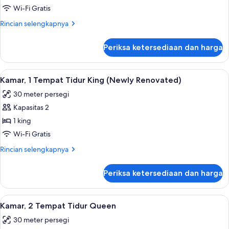
1
Wi-Fi Gratis
Tempat
Rincian
Rincian selengkapnya
Tidur
lebih
King
lanjut
Periksa ketersediaan dan harga
untuk
Kamar,
1
Lihat
Seprai premium, meja kerja, tirai keda
7
Tempat
Kamar, 1 Tempat Tidur King (Newly Renovated)
semua
Tidur
30 meter persegi
King
foto
Kapasitas 2
untuk
Kamar,
1 king
1
Wi-Fi Gratis
Tempat
Rincian
Rincian selengkapnya
Tidur
lebih
King
lanjut
Periksa ketersediaan dan harga
untuk
(Newly
Kamar,
Renovated)
1
Lihat
Kamar, 2 Tempat Tidur Queen | Seprai 
6
Tempat
Kamar, 2 Tempat Tidur Queen
semua
Tidur
30 meter persegi
King
foto