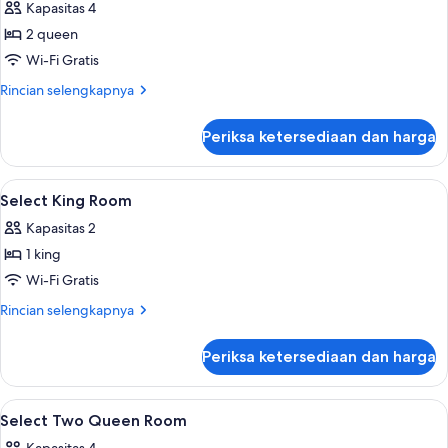
(Newly
Kapasitas 4
untuk
Renovated)
Kamar,
2 queen
2
Wi-Fi Gratis
Tempat
Rincian
Rincian selengkapnya
Tidur
lebih
Queen
lanjut
Periksa ketersediaan dan harga
untuk
Kamar,
2
Lihat
Seprai premium, meja kerja, tirai keda
3
Tempat
Select King Room
semua
Tidur
Kapasitas 2
Queen
foto
1 king
untuk
Select
Wi-Fi Gratis
King
Rincian
Rincian selengkapnya
Room
lebih
lanjut
Periksa ketersediaan dan harga
untuk
Select
King
Lihat
Seprai premium, meja kerja, tirai keda
3
Room
Select Two Queen Room
semua