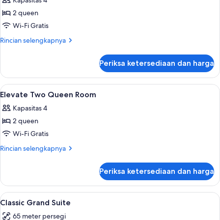
Kapasitas 4
foto
2 queen
untuk
Select
Wi-Fi Gratis
Two
Rincian
Rincian selengkapnya
Queen
lebih
lanjut
Room
Periksa ketersediaan dan harga
untuk
Select
Two
Lihat
Seprai premium, meja kerja, tirai keda
4
Queen
Elevate Two Queen Room
semua
Room
Kapasitas 4
foto
2 queen
untuk
Elevate
Wi-Fi Gratis
Two
Rincian
Rincian selengkapnya
Queen
lebih
lanjut
Room
Periksa ketersediaan dan harga
untuk
Elevate
Two
Lihat
Classic Grand Suite | Seprai premium, m
5
Queen
Classic Grand Suite
semua
Room
65 meter persegi
foto