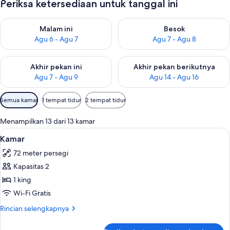
Periksa ketersediaan untuk tanggal ini
Periksa ketersediaan untuk malam ini Agu 6 - Agu 7
Periksa ketersediaan untuk be
Malam ini
Besok
Agu 6 - Agu 7
Agu 7 - Agu 8
Periksa ketersediaan untuk akhir pekan ini Agu 7 - Agu 9
Periksa ketersediaan untuk ak
Akhir pekan ini
Akhir pekan berikutnya
Agu 7 - Agu 9
Agu 14 - Agu 16
Filter
Semua kamar
1 tempat tidur
2 tempat tidur
tersedia
untuk
Menampilkan 13 dari 13 kamar
kamar
Lihat
Kamar | Seprai premium, meja kerja, ti
4
Kamar
semua
72 meter persegi
foto
Kapasitas 2
untuk
Kamar
1 king
Wi-Fi Gratis
Rincian
Rincian selengkapnya
lebih
lanjut