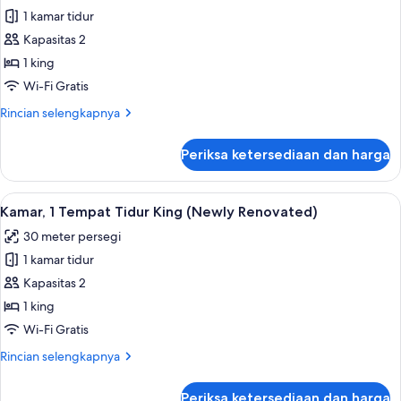
1 kamar tidur
untuk
Classic
Kapasitas 2
Grand
1 king
Suite
Wi-Fi Gratis
Rincian
Rincian selengkapnya
lebih
lanjut
Periksa ketersediaan dan harga
untuk
Classic
Grand
Lihat
Kamar, 1 Tempat Tidur King (Newly Reno
4
Suite
Kamar, 1 Tempat Tidur King (Newly Renovated)
semua
30 meter persegi
foto
1 kamar tidur
untuk
Kamar,
Kapasitas 2
1
1 king
Tempat
Wi-Fi Gratis
Tidur
Rincian
Rincian selengkapnya
King
lebih
(Newly
lanjut
Periksa ketersediaan dan harga