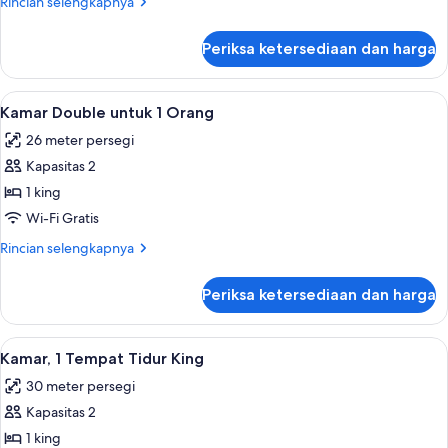
Rincian
Rincian selengkapnya
lebih
lanjut
Periksa ketersediaan dan harga
untuk
Elite
2
Lihat
Kamar Double untuk 1 Orang | Seprai p
4
Queens
Kamar Double untuk 1 Orang
semua
26 meter persegi
foto
Kapasitas 2
untuk
Kamar
1 king
Double
Wi-Fi Gratis
untuk
Rincian
Rincian selengkapnya
1
lebih
Orang
lanjut
Periksa ketersediaan dan harga
untuk
Kamar
Double
Lihat
Kamar, 1 Tempat Tidur King | Seprai pr
4
untuk
Kamar, 1 Tempat Tidur King
semua
1
30 meter persegi
Orang
foto
Kapasitas 2
untuk
Kamar,
1 king