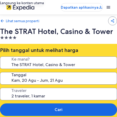
Langsung ke konten utama
Dapatkan aplikasinya
Lihat semua properti
The STRAT Hotel, Casino & Tower
Properti
bintang
4.0
Pilih tanggal untuk melihat harga
Ke mana?
Tanggal
Traveler
Cari