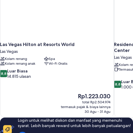
Las Vegas Hilton at Resorts World
Residenc
Center
Las Vegas
Las Vegas
Kolam renang
Spa
Kolam renang anak
Wi-Fi Gratis
Kolam r
Termasuk
8.8
Luar Biasa
8,8
dari
14.815 ulasan
10,
8.8
Luar 
8,8
Luar
dari
1.000 
Biasa,
10,
Harga
Rp1.223.030
14.815
Luar
sekarang
total Rp2.504.974
ulasan
Biasa,
Rp1.223.030
termasuk pajak & biaya lainnya
1.000
30 Agu - 31 Agu
ulasan
Login untuk melihat diskon dan manfaat yang memenuhi
syarat. Lebih banyak reward untuk lebih banyak petualangan!