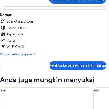
untuk
Renovated)
Kamar,
1
Lihat
Kamar | Seprai premium, meja kerja, ti
5
Tempat
Kamar
semua
Tidur
30 meter persegi
King
foto
(Newly
1 kamar tidur
untuk
Renovated)
Kamar
Kapasitas 2
1 king
Wi-Fi Gratis
Rincian
Rincian selengkapnya
lebih
lanjut
Periksa ketersediaan dan harga
untuk
Kamar
Anda juga mungkin menyukai
Las Vegas Hilton at Resorts World
Residenc
Iklan
Iklan