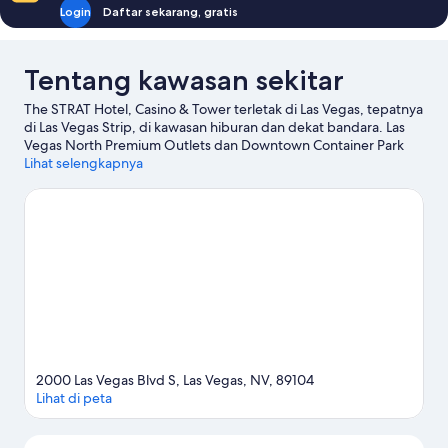
Login
Daftar sekarang, gratis
Tentang kawasan sekitar
The STRAT Hotel, Casino & Tower terletak di Las Vegas, tepatnya
di Las Vegas Strip, di kawasan hiburan dan dekat bandara. Las
Vegas North Premium Outlets dan Downtown Container Park
patut Anda singgahi jika berbelanja juga ada di agenda Anda,
Lihat selengkapnya
atau kunjungi Stratosphere Thrill Rides dan High Roller jika ingin
menikmati objek wisata populer di kawasan ini. Siap untuk
wisata malam hari? Pertimbangkan Atomic Golf. Jangan lupa
untuk menjelajahi aktivitas di area ini, termasuk bermain golf.
Para tamu banyak memuji akses transportasi umum resor yang
mudah: Stasiun SLS Las Vegas Monorail berjarak sekitar 9 menit
jalan kaki.
Kunjungi panduan perjalanan kami untuk Las Vegas
Lihat Resor lainnya di Las Vegas
2000 Las Vegas Blvd S, Las Vegas, NV, 89104
Lihat di peta