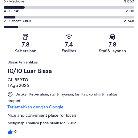
Sangat
Penilaian
6 - Medioker
3.867
-
Bagus.
6
Bagus.
Penilaian
4 - Buruk
2.136
11104
-
4916
4
dari
Medioker.
Penilaian
2 - Sangat Buruk
2.746
dari
-
24769
3867
2
24769
Buruk.
ulasan
dari
-
ulasan
2136
24769
Sangat
dari
7,8
7,4
7,8
ulasan
Buruk.
24769
Kebersihan
Fasilitas
Staf & layanan
2746
ulasan
Ulasan
dari
Ulasan terverifikasi
24769
10/10 Luar Biasa
ulasan
GILBERTO
1 Agu 2026
Disukai: Kebersihan, staf & layanan, fasilitas, kondisi & fasilitas
properti
Terjemahkan dengan Google
Nice and convenient place for locals.
Menginap 1 malam pada bulan Mei 2026
0