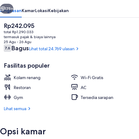
&
belumnya
Berikutnya
Tower
175+
Ringkasan
Kamar
Lokasi
Kebijakan
Harga
Rp242.095
saat
total Rp1.290.033
ini
termasuk pajak & biaya lainnya
Rp242.095
25 Agu - 26 Agu
Ulasan
Bagus
7,6
Lihat total 24.769 ulasan
7,6 dari 10
Fasilitas populer
Eksterior
Kolam renang
Wi-Fi Gratis
Restoran
AC
Gym
Tersedia sarapan
Lihat semua
Opsi kamar