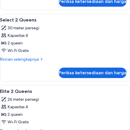
Periksa ketersediaan dan harga
untuk
Kamar
Lihat
Select 2 Queens | Seprai premium, meja
4
Select 2 Queens
semua
30 meter persegi
foto
Kapasitas 4
untuk
Select
2 queen
2
Wi-Fi Gratis
Queens
Rincian
Rincian selengkapnya
lebih
lanjut
Periksa ketersediaan dan harga
untuk
Select
2
Lihat
Elite 2 Queens | Seprai premium, meja k
5
Queens
Elite 2 Queens
semua
26 meter persegi
foto
Kapasitas 4
untuk
Elite
2 queen
2
Wi-Fi Gratis
Queens