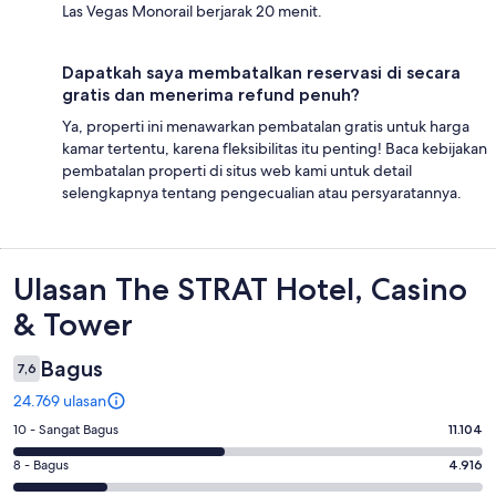
Las Vegas Monorail berjarak 20 menit.
Dapatkah saya membatalkan reservasi di secara
gratis dan menerima refund penuh?
Ya, properti ini menawarkan pembatalan gratis untuk harga
kamar tertentu, karena fleksibilitas itu penting! Baca kebijakan
pembatalan properti di situs web kami untuk detail
selengkapnya tentang pengecualian atau persyaratannya.
Ulasan
Ulasan The STRAT Hotel, Casino
& Tower
Bagus
7,6
24.769 ulasan
Penilaian
10 - Sangat Bagus
11.104
10
Penilaian
8 - Bagus
4.916
-
8