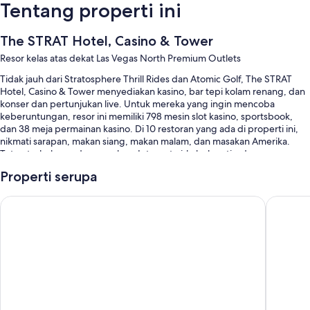
Tentang properti ini
The STRAT Hotel, Casino & Tower
Resor kelas atas dekat Las Vegas North Premium Outlets
Tidak jauh dari Stratosphere Thrill Rides dan Atomic Golf, The STRAT
Hotel, Casino & Tower menyediakan kasino, bar tepi kolam renang, dan
konser dan pertunjukan live. Untuk mereka yang ingin mencoba
keberuntungan, resor ini memiliki 798 mesin slot kasino, sportsbook,
dan 38 meja permainan kasino. Di 10 restoran yang ada di properti ini,
nikmati sarapan, makan siang, makan malam, dan masakan Amerika.
Tetap terhubung dengan akses Internet nirkabel gratis, dan semua
tamu dapat menemukan fasilitas lainnya seperti pusat perbelanjaan di
Properti serupa
properti dan 2 kedai kopi/kafe.
Manfaat tambahan mencakup:
Circus Circus Hotel, Casino & Theme Park
Excalibu
Kolam renang outdoor musiman serta cabana dan kursi berjemur
Layanan limo/towncar, sarapan sesuai pesanan (biaya tambahan),
dan parkir valet
Check-out ekspres, layanan pernikahan, dan resepsionis 24 jam
Meja pemesanan tur/tiket, toko souvenir, dan ATM/layanan
perbankan