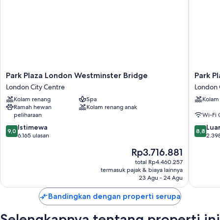
Park
Park
Park Plaza London Westminster Bridge
Park P
Plaza
Plaza
London City Centre
London 
London
London
Kolam renang
Spa
Kolam
Westminster
Waterlo
Ramah hewan
Kolam renang anak
Bridge
London
peliharaan
Wi-Fi 
London
City
9.0
8.8
City
Istimewa
Centre
Luar
9,0
8,8
dari
dari
Centre
6.165 ulasan
2.39
10,
10,
Harga
Rp3.716.881
Istimewa,
Luar
sekarang
6.165
Biasa,
total Rp4.460.257
Rp3.716.881
termasuk pajak & biaya lainnya
ulasan
2.398
23 Agu - 24 Agu
ulasan
Bandingkan dengan properti serupa
Selengkapnya tentang properti ini