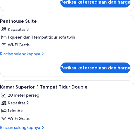
View
Periksa ketersediaan dan harga
untuk
Executive
Studio
Lihat
Seprai katun Mesir, seprai premium, m
10
City
Penthouse Suite
semua
View
Kapasitas 3
foto
1 queen dan 1 tempat tidur sofa twin
untuk
Penthouse
Wi-Fi Gratis
Suite
Rincian
Rincian selengkapnya
lebih
lanjut
Periksa ketersediaan dan harga
untuk
Penthouse
Suite
Lihat
Seprai katun Mesir, seprai premium, m
5
Kamar Superior, 1 Tempat Tidur Double
semua
20 meter persegi
foto
Kapasitas 2
untuk
Kamar
1 double
Superior,
Wi-Fi Gratis
1
Rincian
Rincian selengkapnya
Tempat
lebih