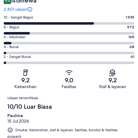
Istimewa
9,2
2.801 ulasan
Penilaian
10 - Sangat Bagus
1.935
10
Penilaian
8 - Bagus
572
-
8
Sangat
Penilaian
6 - Medioker
165
-
Bagus.
6
Bagus.
Penilaian
4 - Buruk
68
1935
-
572
4
dari
Medioker.
Penilaian
2 - Sangat Buruk
61
dari
-
2801
165
2
2801
Buruk.
ulasan
dari
-
ulasan
68
2801
Sangat
dari
9,2
9,0
9,2
ulasan
Buruk.
2801
Kebersihan
Fasilitas
Staf & layanan
61
ulasan
Ulasan
dari
Ulasan terverifikasi
2801
10/10 Luar Biasa
ulasan
Pauline
15 Jul 2026
Disukai: Kebersihan, staf & layanan, fasilitas, kondisi & fasilitas
properti