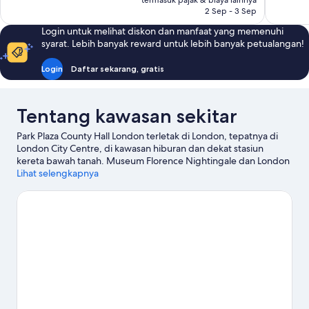
termasuk pajak & biaya lainnya
ulasan
ulasan
2 Sep - 3 Sep
Login untuk melihat diskon dan manfaat yang memenuhi
syarat. Lebih banyak reward untuk lebih banyak petualangan!
Login
Daftar sekarang, gratis
Tentang kawasan sekitar
Park Plaza County Hall London terletak di London, tepatnya di
London City Centre, di kawasan hiburan dan dekat stasiun
kereta bawah tanah. Museum Florence Nightingale dan London
Dungeon merupakan dua objek wisata kawasan ini, kunjungi
Lihat selengkapnya
pula objek wisata populer di sini, misalnya Coca-Cola London
Eye serta Taman Jubilee. Jangan sampai melewatkan Sea Life
Aquarium London dan The Vaults. Para tamu menyukai lokasi di
pusat yang dimiliki hotel untuk menikmati tempat menarik.
Akses transportasi umumnya juga mudah: Stasiun Bawah Tanah
Lambeth North berjarak sekitar 5 menit jalan kaki, sementara
Stasiun Bawah Tanah Waterloo sekitar 9 menit.
Kunjungi
panduan perjalanan kami untuk London