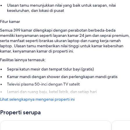
Ulasan tamu menunjukkan nilai yang baik untuk sarapan, nilai
keseluruhan, dan lokasi di pusat
Fitur kamar
Semua 399 kamar dilengkapi dengan perabotan berbeda-beda
memiliki kenyamanan seperti layanan kamar 24 jam dan seprai premium,
serta manfaat seperti brankas ukuran laptop dan ruang kerja ramah
laptop. Ulasan tamu memberikan nilai tinggi untuk kamar kebersihan
kamar, kenyamanan kamar di properti ini.
Fasilitas lainnya termasuk:
Seprai katun mesir dan tempat tidur bayi (gratis)
Kamar mandi dengan shower dan perlengkapan mandi gratis
Televisi plasma 50-inci dengan TV satelit
Lemari dan ruang baju, ketel listrik, dan setiap hari
Lihat selengkapnya mengenai properti ini
Properti serupa
Park Plaza London Westminster Bridge
Park Pla