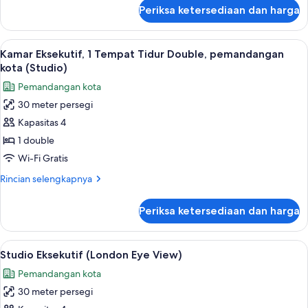
(Room)
lanjut
Periksa ketersediaan dan harga
untuk
Studio,
1
Lihat
Kamar Eksekutif, 1 Tempat Tidur Dou
7
Tempat
Kamar Eksekutif, 1 Tempat Tidur Double, pemandangan
semua
Tidur
kota (Studio)
Double
foto
Pemandangan kota
(Room)
untuk
30 meter persegi
Kamar
Kapasitas 4
Eksekutif,
1
1 double
Tempat
Wi-Fi Gratis
Tidur
Rincian
Rincian selengkapnya
Double,
lebih
pemandangan
lanjut
Periksa ketersediaan dan harga
untuk
kota
Kamar
(Studio)
Eksekutif,
Lihat
Studio Eksekutif (London Eye View) 
5
1
Studio Eksekutif (London Eye View)
semua
Tempat
Pemandangan kota
Tidur
foto
Double,
30 meter persegi
untuk
pemandangan