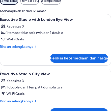
Semua kamar
1 tempat tidur
2 tempat tidur
tersedia
untuk
Menampilkan 12 dari 12 kamar
kamar
Lihat
Seprai katun Mesir, seprai premium, m
8
Executive Studio with London Eye View
semua
Kapasitas 3
foto
1 tempat tidur sofa twin dan 1 double
untuk
Executive
Wi-Fi Gratis
Studio
Rincian
Rincian selengkapnya
with
lebih
lanjut
London
Periksa ketersediaan dan harga
untuk
Eye
Executive
View
Studio
Lihat
Seprai katun Mesir, seprai premium, m
8
with
Executive Studio City View
semua
London
Kapasitas 3
Eye
foto
View
1 double dan 1 tempat tidur sofa twin
untuk
Executive
Wi-Fi Gratis
Studio
Rincian
Rincian selengkapnya
City
lebih
lanjut