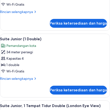
kamar
Wi-Fi Gratis
tidur
Rincian
Rincian selengkapnya
lebih
lanjut
Periksa ketersediaan dan harga
untuk
Penthouse,
1
Lihat
Seprai katun Mesir, seprai premium, m
5
kamar
Suite Junior (1 Double)
semua
tidur
Pemandangan kota
foto
34 meter persegi
untuk
Suite
Kapasitas 4
Junior
1 double
(1
Wi-Fi Gratis
Double)
Rincian
Rincian selengkapnya
lebih
lanjut
Periksa ketersediaan dan harga
untuk
Suite
Junior
Lihat
Suite Junior, 1 Tempat Tidur Double 
7
(1
Suite Junior, 1 Tempat Tidur Double (London Eye View)
semua
Double)