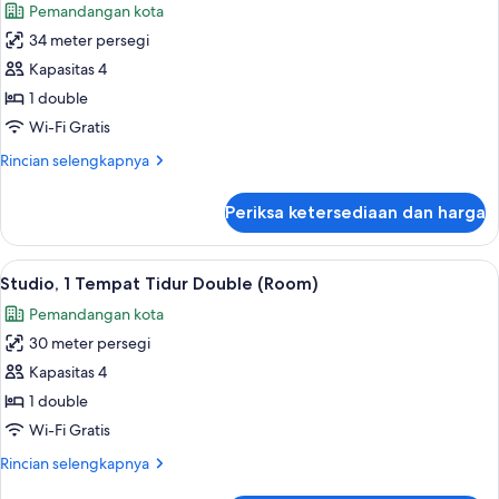
Pemandangan kota
foto
34 meter persegi
untuk
Suite
Kapasitas 4
Junior,
1 double
1
Wi-Fi Gratis
Tempat
Rincian
Rincian selengkapnya
Tidur
lebih
Double
lanjut
Periksa ketersediaan dan harga
untuk
(London
Suite
Eye
Junior,
Lihat
Studio, 1 Tempat Tidur Double (Room
View)
5
1
Studio, 1 Tempat Tidur Double (Room)
semua
Tempat
Pemandangan kota
Tidur
foto
Double
30 meter persegi
untuk
(London
Studio,
Kapasitas 4
Eye
1
View)
1 double
Tempat
Wi-Fi Gratis
Tidur
Rincian
Rincian selengkapnya
Double
lebih