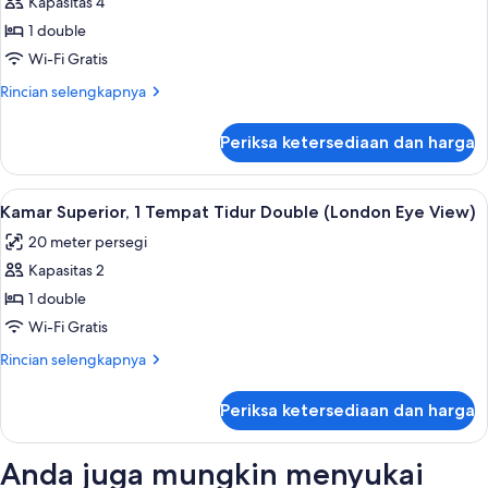
Studio
Kapasitas 4
kota
Eksekutif
(Studio)
1 double
(London
Wi-Fi Gratis
Eye
Rincian
Rincian selengkapnya
View)
lebih
lanjut
Periksa ketersediaan dan harga
untuk
Studio
Eksekutif
Lihat
Kamar Superior, 1 Tempat Tidur Doub
5
(London
Kamar Superior, 1 Tempat Tidur Double (London Eye View)
semua
Eye
20 meter persegi
View)
foto
Kapasitas 2
untuk
Kamar
1 double
Superior,
Wi-Fi Gratis
1
Rincian
Rincian selengkapnya
Tempat
lebih
Tidur
lanjut
Periksa ketersediaan dan harga
untuk
Double
Kamar
(London
Superior,
Anda juga mungkin menyukai
Eye
1