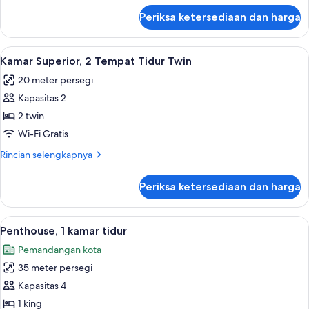
Tidur
lanjut
Periksa ketersediaan dan harga
untuk
Double
Kamar
Superior,
Lihat
Kamar Superior, 2 Tempat Tidur Twin |
6
1
Kamar Superior, 2 Tempat Tidur Twin
semua
Tempat
20 meter persegi
Tidur
foto
Double
Kapasitas 2
untuk
Kamar
2 twin
Superior,
Wi-Fi Gratis
2
Rincian
Rincian selengkapnya
Tempat
lebih
Tidur
lanjut
Periksa ketersediaan dan harga
untuk
Twin
Kamar
Superior,
Lihat
Penthouse, 1 kamar tidur | Pemandan
11
2
Penthouse, 1 kamar tidur
semua
Tempat
Pemandangan kota
Tidur
foto
Twin
35 meter persegi
untuk
Penthouse,
Kapasitas 4
1
1 king