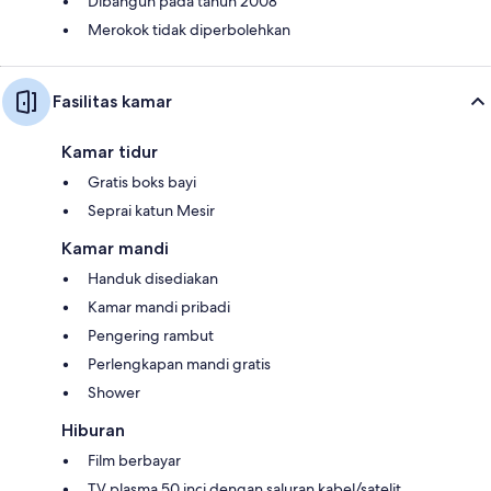
Dibangun pada tahun 2008
Merokok tidak diperbolehkan
Fasilitas kamar
Kamar tidur
Gratis boks bayi
Seprai katun Mesir
Kamar mandi
Handuk disediakan
Kamar mandi pribadi
Pengering rambut
Perlengkapan mandi gratis
Shower
Hiburan
Film berbayar
TV plasma 50 inci dengan saluran kabel/satelit