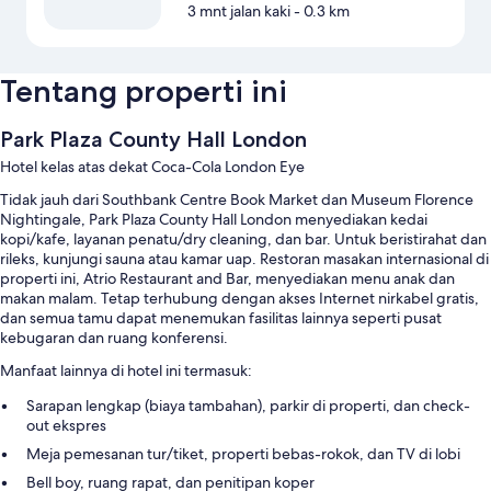
3 mnt jalan kaki
- 0.3 km
Tentang properti ini
Park Plaza County Hall London
Hotel kelas atas dekat Coca-Cola London Eye
Tidak jauh dari Southbank Centre Book Market dan Museum Florence
Nightingale, Park Plaza County Hall London menyediakan kedai
kopi/kafe, layanan penatu/dry cleaning, dan bar. Untuk beristirahat dan
rileks, kunjungi sauna atau kamar uap. Restoran masakan internasional di
properti ini, Atrio Restaurant and Bar, menyediakan menu anak dan
makan malam. Tetap terhubung dengan akses Internet nirkabel gratis,
dan semua tamu dapat menemukan fasilitas lainnya seperti pusat
kebugaran dan ruang konferensi.
Manfaat lainnya di hotel ini termasuk:
Sarapan lengkap (biaya tambahan), parkir di properti, dan check-
out ekspres
Meja pemesanan tur/tiket, properti bebas-rokok, dan TV di lobi
Bell boy, ruang rapat, dan penitipan koper