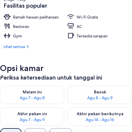
Fasilitas populer
Ramah hewan peliharaan
Wi-Fi Gratis
Restoran
AC
Gym
Tersedia sarapan
Lihat semua
Opsi kamar
Periksa ketersediaan untuk tanggal ini
Periksa ketersediaan untuk malam ini Agu 7 - Agu 8
Periksa ketersediaan untuk be
Malam ini
Besok
Agu 7 - Agu 8
Agu 8 - Agu 9
Periksa ketersediaan untuk akhir pekan ini Agu 7 - Agu 9
Periksa ketersediaan untuk ak
Akhir pekan ini
Akhir pekan berikutnya
Agu 7 - Agu 9
Agu 14 - Agu 16
Filter