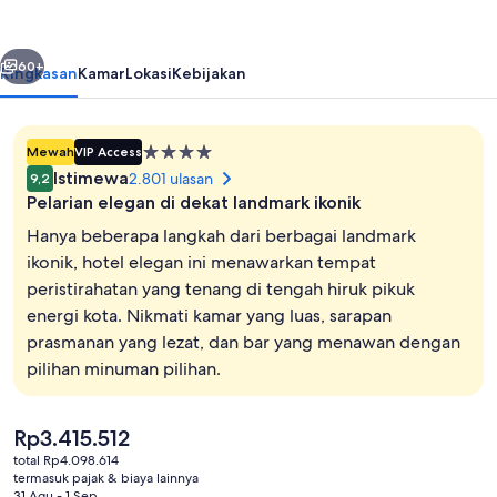
Hall
London
belumnya
Berikutnya
60+
Ringkasan
Kamar
Lokasi
Kebijakan
Properti
Mewah
VIP Access
bintang
Istimewa
2.801 ulasan
9,2
4.0
Pelarian elegan di dekat landmark ikonik
Hanya beberapa langkah dari berbagai landmark
ikonik, hotel elegan ini menawarkan tempat
peristirahatan yang tenang di tengah hiruk pikuk
Seprai katun Mesir, seprai premium, m
energi kota. Nikmati kamar yang luas, sarapan
prasmanan yang lezat, dan bar yang menawan dengan
pilihan minuman pilihan.
Harga
Rp3.415.512
saat
total Rp4.098.614
ini
termasuk pajak & biaya lainnya
Rp3.415.512
31 Agu - 1 Sep