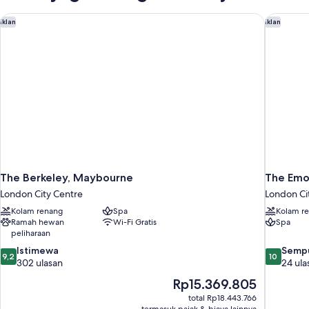
Tempat
View)
Tidur
The Berkeley, Maybourne
The Emo
Iklan
Iklan
Double
(London
Eye
View)
The Berkeley, Maybourne
The Emo
London City Centre
London Ci
Kolam renang
Spa
Kolam r
Ramah hewan
Wi-Fi Gratis
Spa
peliharaan
9.2
10.0
Istimewa
Semp
9,2
10
dari
dari
302 ulasan
24 ula
10,
10,
Harga
Rp15.369.805
Istimewa,
Sempurna
sekarang
total Rp18.443.766
302
24
Rp15.369.805