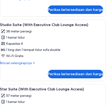
Executive
lebih
Club
lanjut
Periksa ketersediaan dan harga
untuk
Lounge
Executive
Access)
King
Lihat
Studio Suite (With Executive Club Lou
6
Room
Studio Suite (With Executive Club Lounge Access)
semua
(With
38 meter persegi
Executive
foto
Club
1 kamar tidur
untuk
Lounge
Studio
Kapasitas 4
Access)
Suite
1 king dan 1 tempat tidur sofa double
(With
Wi-Fi Gratis
Executive
Rincian
Rincian selengkapnya
Club
lebih
Lounge
lanjut
Periksa ketersediaan dan harga
untuk
Access)
Studio
Suite
Lihat
Star Suite (With Executive Club Loung
7
(With
Star Suite (With Executive Club Lounge Access)
semua
Executive
57 meter persegi
Club
foto
Lounge
1 kamar tidur
untuk
Access)