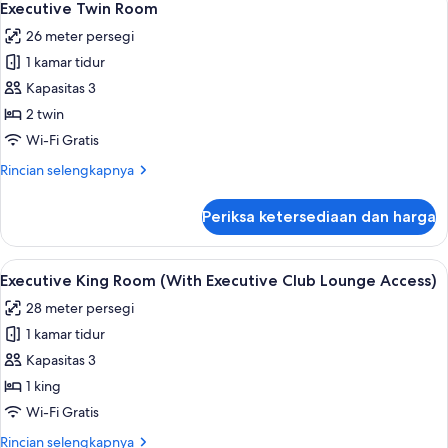
5
Deluks,
Executive Twin Room
semua
pemandangan
26 meter persegi
taman
foto
1 kamar tidur
untuk
Executive
Kapasitas 3
Twin
2 twin
Room
Wi-Fi Gratis
Rincian
Rincian selengkapnya
lebih
lanjut
Periksa ketersediaan dan harga
untuk
Executive
Twin
Lihat
Executive King Room (With Executive 
6
Room
Executive King Room (With Executive Club Lounge Access)
semua
28 meter persegi
foto
1 kamar tidur
untuk
Executive
Kapasitas 3
King
1 king
Room
Wi-Fi Gratis
(With
Rincian
Rincian selengkapnya