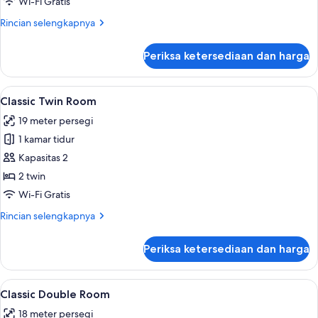
Wi-Fi Gratis
Rincian
Rincian selengkapnya
lebih
lanjut
Periksa ketersediaan dan harga
untuk
Classic
Single
Lihat
Classic Twin Room | Seprai premium, b
5
Room
Classic Twin Room
semua
19 meter persegi
foto
1 kamar tidur
untuk
Classic
Kapasitas 2
Twin
2 twin
Room
Wi-Fi Gratis
Rincian
Rincian selengkapnya
lebih
lanjut
Periksa ketersediaan dan harga
untuk
Classic
Twin
Lihat
Classic Double Room | Fasilitas kamar
4
Room
Classic Double Room
semua
18 meter persegi