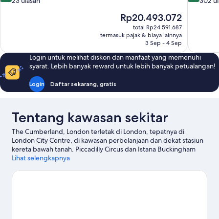
dari
dari
23 ulasan
302 u
10,
10,
Harga
Rp20.493.072
Sempurna,
Istimewa,
sekarang
23
302
total Rp24.591.687
Rp20.493.072
ulasan
ulasan
termasuk pajak & biaya lainnya
3 Sep - 4 Sep
Login untuk melihat diskon dan manfaat yang memenuhi
syarat. Lebih banyak reward untuk lebih banyak petualangan!
Login
Daftar sekarang, gratis
Tentang kawasan sekitar
The Cumberland, London terletak di London, tepatnya di
London City Centre, di kawasan perbelanjaan dan dekat stasiun
kereta bawah tanah. Piccadilly Circus dan Istana Buckingham
merupakan landmark terkenal kawasan ini, terdapat juga
Lihat selengkapnya
beberapa objek wisata populer seperti Frameless Immersive Art
Experience serta Coca-Cola London Eye. Trafalgar Square dan
Big Ben adalah tempat-tempat lain yang juga sebaiknya tidak
dilewatkan. Para tamu senang dengan lokasi di pusat yang
dimiliki hotel.
Kunjungi panduan perjalanan kami untuk London