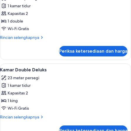
foto
1 kamar tidur
untuk
Classic
Kapasitas 2
Double
1 double
Room
Wi-Fi Gratis
Rincian
Rincian selengkapnya
lebih
lanjut
Periksa ketersediaan dan harga
untuk
Classic
Double
Lihat
Seprai premium, brankas, meja kerja, 
4
Room
Kamar Double Deluks
semua
23 meter persegi
foto
1 kamar tidur
untuk
Kamar
Kapasitas 2
Double
1 king
Deluks
Wi-Fi Gratis
Rincian
Rincian selengkapnya
lebih
lanjut
Periksa ketersediaan dan harga