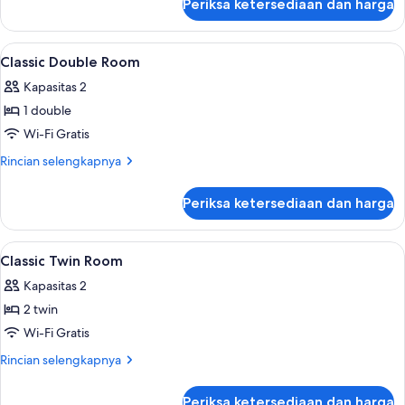
Periksa ketersediaan dan harga
untuk
Classic
Single
Lihat
Seprai premium, brankas, meja kerja, 
4
Room
Classic Double Room
semua
Kapasitas 2
foto
1 double
untuk
Classic
Wi-Fi Gratis
Double
Rincian
Rincian selengkapnya
Room
lebih
lanjut
Periksa ketersediaan dan harga
untuk
Classic
Double
Lihat
Seprai premium, brankas, meja kerja, 
5
Room
Classic Twin Room
semua
Kapasitas 2
foto
2 twin
untuk
Classic
Wi-Fi Gratis
Twin
Rincian
Rincian selengkapnya
Room
lebih
lanjut
Periksa ketersediaan dan harga