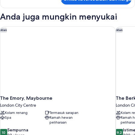
untuk
Classic
Twin
Anda juga mungkin menyukai
Room
The Emory, Maybourne
The Berk
Iklan
Iklan
The Emory, Maybourne
The Ber
London City Centre
London Ci
Kolam renang
Termasuk sarapan
Kolam r
Spa
Ramah hewan
Ramah 
peliharaan
pelihara
10.0
9.2
Sempurna
Istim
10
9,2