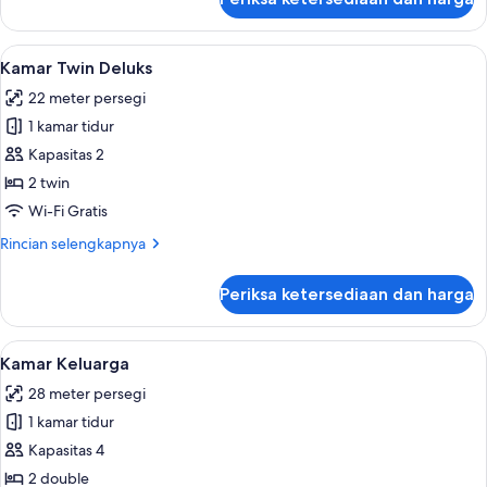
untuk
Kamar
Double
Lihat
Kamar Twin Deluks | Seprai premium, b
4
Deluks
Kamar Twin Deluks
semua
22 meter persegi
foto
1 kamar tidur
untuk
Kamar
Kapasitas 2
Twin
2 twin
Deluks
Wi-Fi Gratis
Rincian
Rincian selengkapnya
lebih
lanjut
Periksa ketersediaan dan harga
untuk
Kamar
Twin
Lihat
Kamar Keluarga | Seprai premium, bra
6
Deluks
Kamar Keluarga
semua
28 meter persegi
foto
1 kamar tidur
untuk
Kamar
Kapasitas 4
Keluarga
2 double