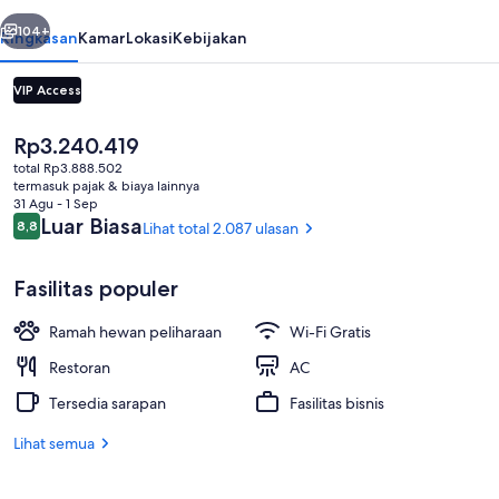
belumnya
Berikutnya
104+
Ringkasan
Kamar
Lokasi
Kebijakan
VIP Access
Harga
Rp3.240.419
saat
total Rp3.888.502
ini
termasuk pajak & biaya lainnya
Rp3.240.419
31 Agu - 1 Sep
Ulasan
Luar Biasa
8,8
Lihat total 2.087 ulasan
8,8 dari 10
Bar koktail
Fasilitas populer
Ramah hewan peliharaan
Wi-Fi Gratis
Restoran
AC
Tersedia sarapan
Fasilitas bisnis
Lihat semua