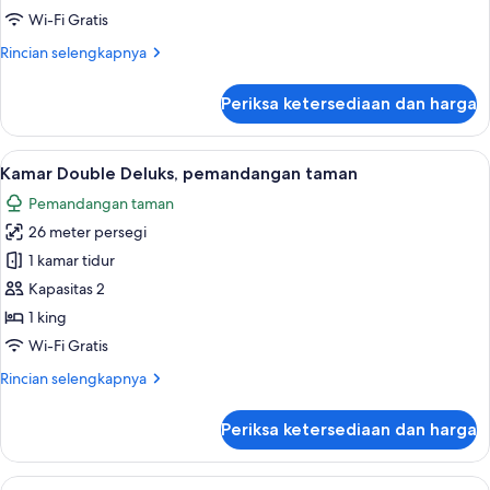
Wi-Fi Gratis
Rincian
Rincian selengkapnya
lebih
lanjut
Periksa ketersediaan dan harga
untuk
Kamar
Keluarga
Lihat
Kamar Double Deluks, pemandangan
6
Kamar Double Deluks, pemandangan taman
semua
Pemandangan taman
foto
26 meter persegi
untuk
Kamar
1 kamar tidur
Double
Kapasitas 2
Deluks,
1 king
pemandangan
Wi-Fi Gratis
taman
Rincian
Rincian selengkapnya
lebih
lanjut
Periksa ketersediaan dan harga
untuk
Kamar
Double
Lihat
Executive Twin Room | Seprai premium