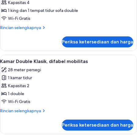
Star
Kapasitas 4
Suite
1 king dan 1 tempat tidur sofa double
(With
Wi-Fi Gratis
Executive
Rincian
Rincian selengkapnya
Club
lebih
Lounge
lanjut
Periksa ketersediaan dan harga
untuk
Access)
Star
Suite
Lihat
Kamar Double Klasik, difabel mobilita
6
(With
Kamar Double Klasik, difabel mobilitas
semua
Executive
28 meter persegi
Club
foto
Lounge
1 kamar tidur
untuk
Access)
Kamar
Kapasitas 2
Double
1 double
Klasik,
Wi-Fi Gratis
difabel
Rincian
Rincian selengkapnya
mobilitas
lebih
lanjut
Periksa ketersediaan dan harga
untuk
Kamar