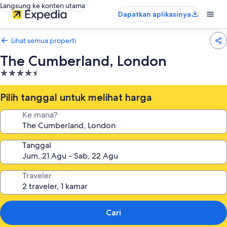
Langsung ke konten utama
Dapatkan aplikasinya
Lihat semua properti
The Cumberland, London
Properti
bintang
4.5
Pilih tanggal untuk melihat harga
Ke mana?
Tanggal
Traveler
Cari