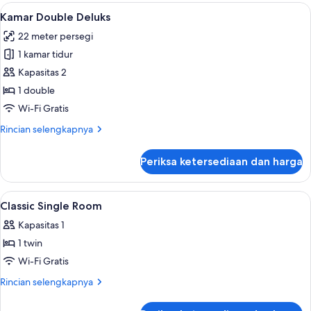
Double
Lihat
Kamar Double Deluks | Seprai premium
4
Klasik,
Kamar Double Deluks
semua
difabel
22 meter persegi
mobilitas
foto
1 kamar tidur
untuk
Kamar
Kapasitas 2
Double
1 double
Deluks
Wi-Fi Gratis
Rincian
Rincian selengkapnya
lebih
lanjut
Periksa ketersediaan dan harga
untuk
Kamar
Double
Lihat
Seprai premium, brankas, meja kerja, 
4
Deluks
Classic Single Room
semua
Kapasitas 1
foto
1 twin
untuk
Classic
Wi-Fi Gratis
Single
Rincian
Rincian selengkapnya
Room
lebih
lanjut