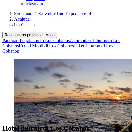
Masukan
Sonsonate
El Salvador
Hotel
Expedia.co.id
Acajutla
Los Cobanos
Rencanakan perjalanan Anda
Panduan Perjalanan di Los Cobanos
Akomodasi Liburan di Los
Cobanos
Rental Mobil di Los Cobanos
Paket Liburan di Los
Cobanos
Hotel murah di Los Cobanos