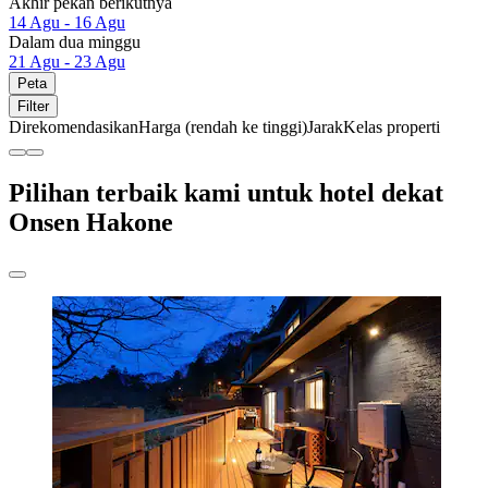
Akhir pekan berikutnya
14 Agu - 16 Agu
Dalam dua minggu
21 Agu - 23 Agu
Peta
Filter
Direkomendasikan
Harga (rendah ke tinggi)
Jarak
Kelas properti
Pilihan terbaik kami untuk hotel dekat
Onsen Hakone