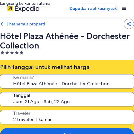
Langsung ke konten utama
Dapatkan aplikasinya
Lihat semua properti
Hôtel Plaza Athénée - Dorchester
Collection
Properti
bintang
5.0
Pilih tanggal untuk melihat harga
Ke mana?
Tanggal
Traveler