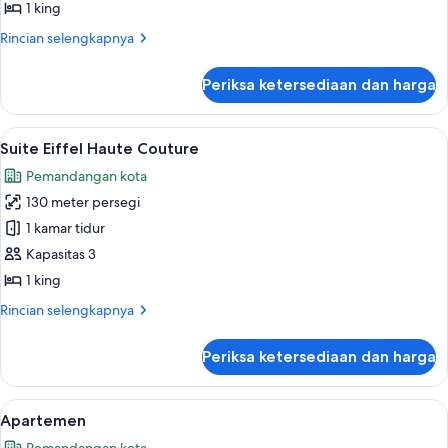
1 king
Rincian
Rincian selengkapnya
lebih
lanjut
Periksa ketersediaan dan harga
untuk
Suite
Royal
Lihat
Suite Eiffel Haute Couture | Area kel
6
Suite Eiffel Haute Couture
semua
Pemandangan kota
foto
130 meter persegi
untuk
Suite
1 kamar tidur
Eiffel
Kapasitas 3
Haute
1 king
Couture
Rincian
Rincian selengkapnya
lebih
lanjut
Periksa ketersediaan dan harga
untuk
Suite
Eiffel
Lihat
Apartemen | Seprai premium, bantalan
5
Haute
Apartemen
semua
Couture