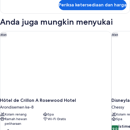
lanjut
Periksa ketersediaan dan harga
untuk
Kamar
Anda juga mungkin menyukai
Hôtel de Crillon A Rosewood Hotel
Disneyla
Iklan
Iklan
Hôtel de Crillon A Rosewood Hotel
Disneyl
Arondisemen ke-8
Chessy
Kolam renang
Spa
Kolam r
Ramah hewan
Wi-Fi Gratis
Spa
peliharaan
9.0
Istim
9,0