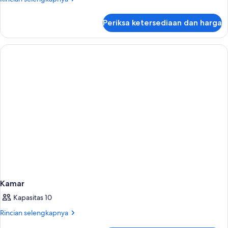
lebih
lanjut
Periksa ketersediaan dan harga
untuk
Kamar
Kamar
Kapasitas 10
Rincian
Rincian selengkapnya
lebih