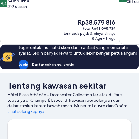
9.4
Sempurna
dari
351 ul
9,4
dari
219 ulasan
10,
10,
Istimewa,
Sempurna,
351
Harga
Rp38.579.816
219
ulasan
sekarang
ulasan
total Rp43.095.739
Rp38.579.816
termasuk pajak & biaya lainnya
8 Agu - 9 Agu
Login untuk melihat diskon dan manfaat yang memenuhi
syarat. Lebih banyak reward untuk lebih banyak petualangan!
Login
Daftar sekarang, gratis
Tentang kawasan sekitar
Hôtel Plaza Athénée - Dorchester Collection terletak di Paris,
tepatnya di Champs-Élysées, di kawasan perbelanjaan dan
dekat stasiun kereta bawah tanah. Museum Louvre dan Opéra
Garnier merupakan objek wisata budaya unggulan, temukan
Lihat selengkapnya
juga landmark terkenal di kawasan ini, misalnya Arc de Triomphe
serta Notre-Dame. Ingin menikmati suatu kegiatan atau
permainan? Coba periksa Stadion Roland Garros atau Parc des
Princes.
Kunjungi panduan perjalanan kami untuk Paris