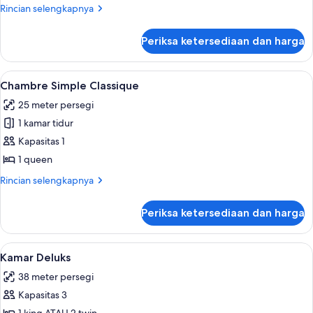
Junior
Rincian
Rincian selengkapnya
lebih
lanjut
Periksa ketersediaan dan harga
untuk
Suite
Junior
Lihat
Chambre Simple Classique | Seprai pr
3
Chambre Simple Classique
semua
25 meter persegi
foto
1 kamar tidur
untuk
Chambre
Kapasitas 1
Simple
1 queen
Classique
Rincian
Rincian selengkapnya
lebih
lanjut
Periksa ketersediaan dan harga
untuk
Chambre
Simple
Lihat
Kamar Deluks | Seprai premium, bantal
5
Classique
Kamar Deluks
semua
38 meter persegi
foto
Kapasitas 3
untuk