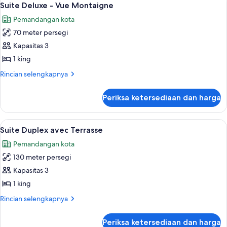
5
Suite Deluxe - Vue Montaigne
semua
Pemandangan kota
foto
70 meter persegi
untuk
Suite
Kapasitas 3
Deluxe
1 king
-
Rincian
Rincian selengkapnya
Vue
lebih
Montaigne
lanjut
Periksa ketersediaan dan harga
untuk
Suite
Deluxe
Lihat
Suite Duplex avec Terrasse | Pemanda
5
-
Suite Duplex avec Terrasse
semua
Vue
Pemandangan kota
Montaigne
foto
130 meter persegi
untuk
Suite
Kapasitas 3
Duplex
1 king
avec
Rincian
Rincian selengkapnya
Terrasse
lebih
lanjut
Periksa ketersediaan dan harga
untuk