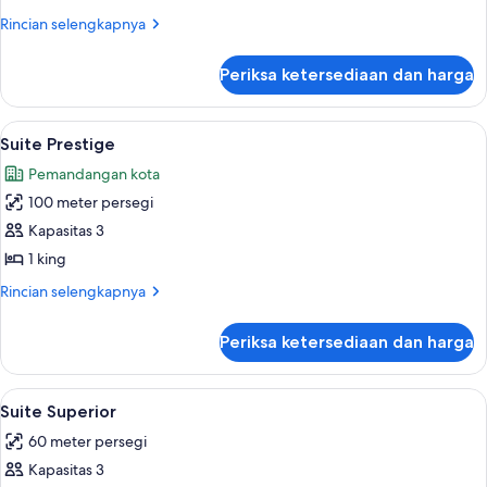
Deluks
Rincian
Rincian selengkapnya
lebih
lanjut
Periksa ketersediaan dan harga
untuk
Suite
Deluks
Lihat
Seprai premium, bantalan ekstra lemb
5
Suite Prestige
semua
Pemandangan kota
foto
100 meter persegi
untuk
Suite
Kapasitas 3
Prestige
1 king
Rincian
Rincian selengkapnya
lebih
lanjut
Periksa ketersediaan dan harga
untuk
Suite
Prestige
Lihat
Suite Superior | Seprai premium, bant
5
Suite Superior
semua
60 meter persegi
foto
Kapasitas 3
untuk