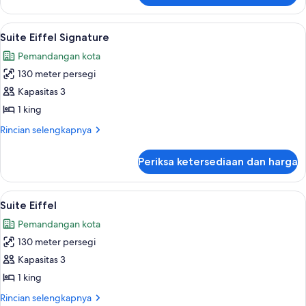
Suite
Duplex
Lihat
Suite Eiffel Signature | Seprai premiu
6
avec
Suite Eiffel Signature
semua
Terrasse
Pemandangan kota
foto
130 meter persegi
untuk
Suite
Kapasitas 3
Eiffel
1 king
Signature
Rincian
Rincian selengkapnya
lebih
lanjut
Periksa ketersediaan dan harga
untuk
Suite
Eiffel
Lihat
Suite Eiffel | Pemandangan dari kamar
5
Signature
Suite Eiffel
semua
Pemandangan kota
foto
130 meter persegi
untuk
Suite
Kapasitas 3
Eiffel
1 king
Rincian
Rincian selengkapnya