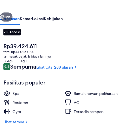
-
Dorchester
belumnya
Berikutnya
Collection
128+
Ringkasan
Kamar
Lokasi
Kebijakan
VIP Access
Harga
Rp39.424.611
saat
total Rp44.025.034
ini
termasuk pajak & biaya lainnya
Rp39.424.611
17 Agu - 18 Agu
Ulasan
Sempurna
9,4
Lihat total 288 ulasan
9,4 dari 10
Suite Junior | Pemandangan dari kam
Fasilitas populer
Spa
Ramah hewan peliharaan
Restoran
AC
Gym
Tersedia sarapan
Lihat semua