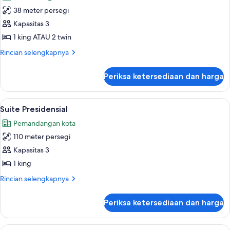
foto
38 meter persegi
untuk
Chambre
Kapasitas 3
Deluxe
1 king ATAU 2 twin
-
Rincian
Rincian selengkapnya
Vue
lebih
Montaigne
lanjut
Periksa ketersediaan dan harga
untuk
Chambre
Deluxe
Lihat
Suite Presidensial | Seprai premium, b
5
-
Suite Presidensial
semua
Vue
Pemandangan kota
Montaigne
foto
110 meter persegi
untuk
Suite
Kapasitas 3
Presidensial
1 king
Rincian
Rincian selengkapnya
lebih
lanjut
Periksa ketersediaan dan harga
untuk
Suite
Presidensial
Lihat
Suite Deluxe - Vue Montaigne | Seprai