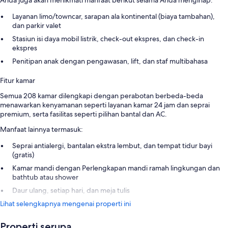
Layanan limo/towncar, sarapan ala kontinental (biaya tambahan),
dan parkir valet
Stasiun isi daya mobil listrik, check-out ekspres, dan check-in
ekspres
Penitipan anak dengan pengawasan, lift, dan staf multibahasa
Fitur kamar
Semua 208 kamar dilengkapi dengan perabotan berbeda-beda
menawarkan kenyamanan seperti layanan kamar 24 jam dan seprai
premium, serta fasilitas seperti pilihan bantal dan AC.
Manfaat lainnya termasuk:
Seprai antialergi, bantalan ekstra lembut, dan tempat tidur bayi
(gratis)
Kamar mandi dengan Perlengkapan mandi ramah lingkungan dan
bathtub atau shower
Daur ulang, setiap hari, dan meja tulis
Lihat selengkapnya mengenai properti ini
Properti serupa