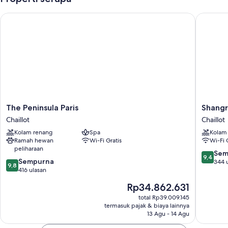
The Peninsula Paris
Shangri-L
The
Shangri
The Peninsula Paris
Shangr
Peninsula
La
Chaillot
Chaillot
Paris
Paris
Kolam renang
Spa
Kolam
Chaillot
Chaillot
Ramah hewan
Wi-Fi Gratis
Wi-Fi 
peliharaan
9.4
Sem
9,4
9.8
Sempurna
dari
344 
9,8
dari
416 ulasan
10,
10,
Sempur
Harga
Rp34.862.631
Sempurna,
344
sekarang
416
total Rp39.009.145
ulasan
Rp34.862.631
termasuk pajak & biaya lainnya
ulasan
13 Agu - 14 Agu