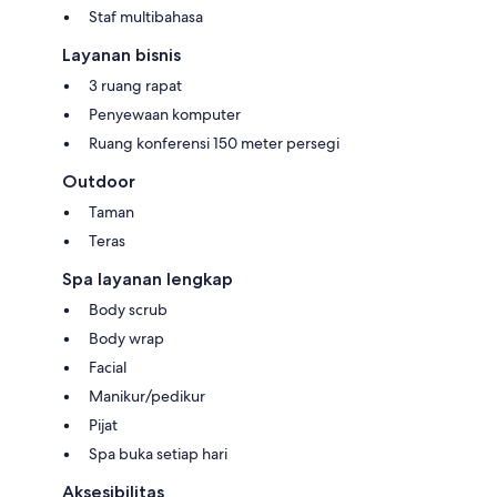
Staf multibahasa
Layanan bisnis
3 ruang rapat
Penyewaan komputer
Ruang konferensi 150 meter persegi
Outdoor
Taman
Teras
Spa layanan lengkap
Body scrub
Body wrap
Facial
Manikur/pedikur
Pijat
Spa buka setiap hari
Aksesibilitas