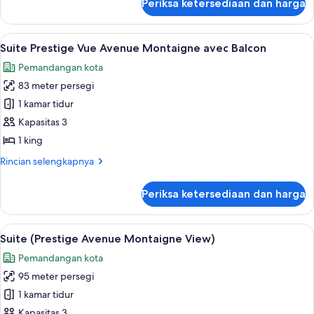
Periksa ketersediaan dan harga
untuk
Balcon
Suite
Deluxe,
Lihat
Suite Prestige Vue Avenue Montaigne 
5
Vue
Suite Prestige Vue Avenue Montaigne avec Balcon
semua
Avenue
Pemandangan kota
Montaigne
foto
avec
83 meter persegi
untuk
Balcon
Suite
1 kamar tidur
Prestige
Kapasitas 3
Vue
1 king
Avenue
Rincian
Rincian selengkapnya
Montaigne
lebih
avec
lanjut
Periksa ketersediaan dan harga
untuk
Balcon
Suite
Prestige
Lihat
Suite (Prestige Avenue Montaigne View
4
Vue
Suite (Prestige Avenue Montaigne View)
semua
Avenue
Pemandangan kota
Montaigne
foto
avec
95 meter persegi
untuk
Balcon
Suite
1 kamar tidur
(Prestige
Kapasitas 3