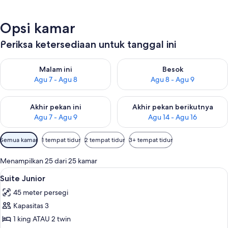
Opsi kamar
Periksa ketersediaan untuk tanggal ini
Periksa ketersediaan untuk malam ini Agu 7 - Agu 8
Periksa ketersediaan untuk be
Malam ini
Besok
Agu 7 - Agu 8
Agu 8 - Agu 9
Periksa ketersediaan untuk akhir pekan ini Agu 7 - Agu 9
Periksa ketersediaan untuk ak
Akhir pekan ini
Akhir pekan berikutnya
Agu 7 - Agu 9
Agu 14 - Agu 16
Filter
Semua kamar
1 tempat tidur
2 tempat tidur
3+ tempat tidur
tersedia
untuk
Menampilkan 25 dari 25 kamar
kamar
Lihat
Suite Junior | Seprai premium, bantal
5
Suite Junior
semua
45 meter persegi
foto
Kapasitas 3
untuk
Suite
1 king ATAU 2 twin