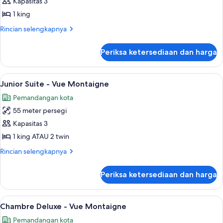
Junior
Kapasitas 3
Suite
1 king
Prestige
Rincian
Rincian selengkapnya
lebih
lanjut
Periksa ketersediaan dan harga
untuk
Junior
Suite
Lihat
Junior Suite - Vue Montaigne | Seprai
4
Prestige
Junior Suite - Vue Montaigne
semua
Pemandangan kota
foto
55 meter persegi
untuk
Junior
Kapasitas 3
Suite
1 king ATAU 2 twin
-
Rincian
Rincian selengkapnya
Vue
lebih
Montaigne
lanjut
Periksa ketersediaan dan harga
untuk
Junior
Suite
Lihat
Chambre Deluxe - Vue Montaigne | Sep
5
-
Chambre Deluxe - Vue Montaigne
semua
Vue
Pemandangan kota
Montaigne