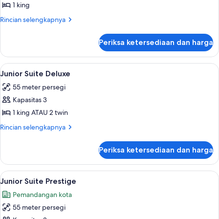
Suite
1 king
Superior
Rincian
Rincian selengkapnya
lebih
lanjut
Periksa ketersediaan dan harga
untuk
Suite
Superior
Lihat
Junior Suite Deluxe | Seprai premium,
5
Junior Suite Deluxe
semua
55 meter persegi
foto
Kapasitas 3
untuk
Junior
1 king ATAU 2 twin
Suite
Rincian
Rincian selengkapnya
Deluxe
lebih
lanjut
Periksa ketersediaan dan harga
untuk
Junior
Suite
Lihat
Junior Suite Prestige | Seprai premium
5
Deluxe
Junior Suite Prestige
semua
Pemandangan kota
foto
55 meter persegi
untuk