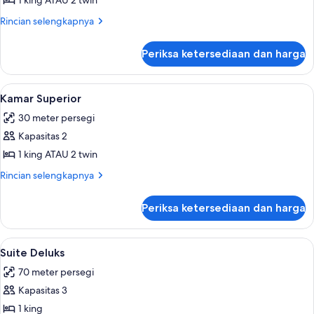
Kamar
1 king ATAU 2 twin
Deluks
Rincian
Rincian selengkapnya
lebih
lanjut
Periksa ketersediaan dan harga
untuk
Kamar
Deluks
Lihat
Kamar Superior | Seprai premium, bant
4
Kamar Superior
semua
30 meter persegi
foto
Kapasitas 2
untuk
Kamar
1 king ATAU 2 twin
Superior
Rincian
Rincian selengkapnya
lebih
lanjut
Periksa ketersediaan dan harga
untuk
Kamar
Superior
Lihat
Suite Deluks | Seprai premium, bantal
5
Suite Deluks
semua
70 meter persegi
foto
Kapasitas 3
untuk
Suite
1 king