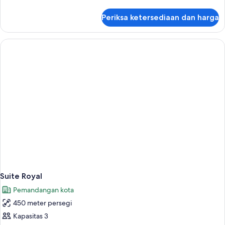
lebih
lanjut
Periksa ketersediaan dan harga
untuk
Suite
Eiffel
Suite Royal
Pemandangan kota
450 meter persegi
Kapasitas 3