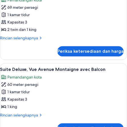
Pemandangan kota
foto
69 meter persegi
untuk
Apartemen
1 kamar tidur
Kapasitas 3
2 twin dan 1 king
Rincian
Rincian selengkapnya
lebih
lanjut
Periksa ketersediaan dan harga
untuk
Apartemen
Lihat
Suite Deluxe, Vue Avenue Montaigne a
6
Suite Deluxe, Vue Avenue Montaigne avec Balcon
semua
Pemandangan kota
foto
60 meter persegi
untuk
Suite
1 kamar tidur
Deluxe,
Kapasitas 3
Vue
1 king
Avenue
Rincian
Rincian selengkapnya
Montaigne
lebih
avec
lanjut