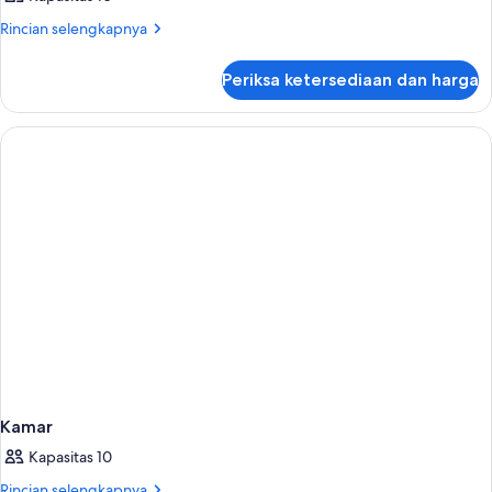
Rincian
Rincian selengkapnya
lebih
lanjut
Periksa ketersediaan dan harga
untuk
Kamar
Kamar
Kapasitas 10
Rincian
Rincian selengkapnya