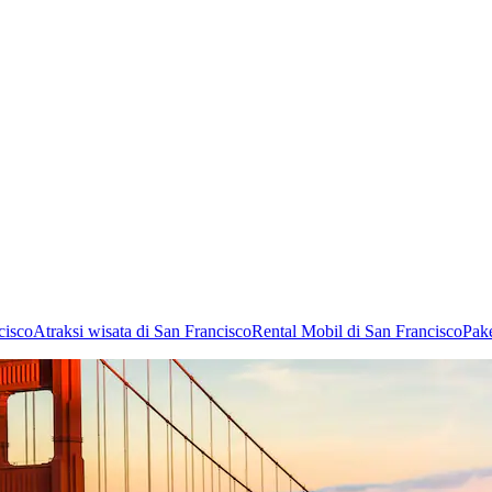
cisco
Atraksi wisata di San Francisco
Rental Mobil di San Francisco
Pake