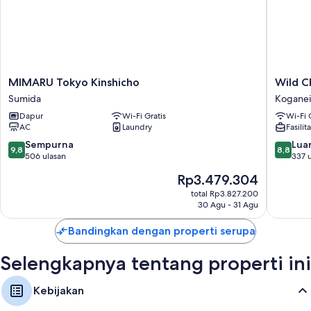
MIMARU
Wild
MIMARU Tokyo Kinshicho
Wild C
Tokyo
Cherry
Sumida
Koganei
Kinshicho
Blossom
Dapur
Wi-Fi Gratis
Wi-Fi 
Sumida
Hostel
AC
Laundry
Fasilit
Tokyo
Koganei
9.8
8.8
Sempurna
Luar
9,8
8,8
Koganei
dari
dari
506 ulasan
337 
10,
10,
Harga
Rp3.479.304
Sempurna,
Luar
sekarang
506
Biasa,
total Rp3.827.200
Rp3.479.304
30 Agu - 31 Agu
ulasan
337
ulasan
Bandingkan dengan properti serupa
Selengkapnya tentang properti ini
Kebijakan