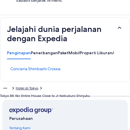
itabashi berjarak 14 menit.
Jelajahi dunia perjalanan
dengan Expedia
Penginapan
Penerbangan
Paket
Mobil
Properti Liburan
Atraksi 
T
Concieria Shimbashi Crossia
a
u
t
Hotel di Tokyo
a
n
Tokyo 88 4br Entire House Close to Jr Ikebukuro Shinjuku
S
t
a
n
Perusahaan
d
a
Tentang Kami