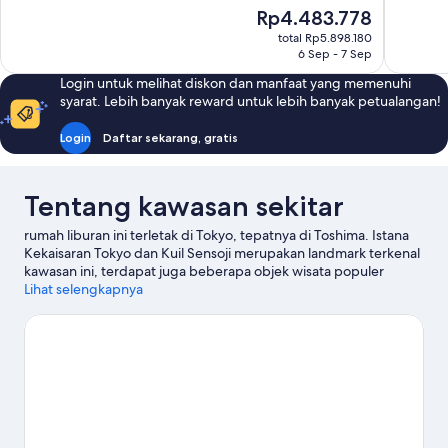
10,
Istimewa,
Harga
Rp4.483.778
Sempurna
1.005
sekarang
52
ulasan
total Rp5.898.180
Rp4.483.778
ulasan
6 Sep - 7 Sep
Login untuk melihat diskon dan manfaat yang memenuhi
syarat. Lebih banyak reward untuk lebih banyak petualangan!
Login
Daftar sekarang, gratis
Tentang kawasan sekitar
rumah liburan ini terletak di Tokyo, tepatnya di Toshima. Istana
Kekaisaran Tokyo dan Kuil Sensoji merupakan landmark terkenal
kawasan ini, terdapat juga beberapa objek wisata populer
seperti Taman Nasional Shinjuku Gyoen serta Disneyland®
Lihat selengkapnya
Tokyo. Ingin menikmati suatu kegiatan atau permainan? Coba
periksa Kubah Tokyo atau Nippon Budokan.
Kunjungi panduan
perjalanan kami untuk Tokyo
Lihat Rumah Liburan lainnya di Tokyo