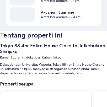
4 mnt berkendara
- 2.1 km
Akuarium Sunshine
4 mnt berkendara
- 2.4 km
Tentang properti ini
Tokyo 88 4br Entire House Close to Jr Ikebukuro
Shinjuku
Rumah liburan ini dekat dari Kubah Tokyo
Dekat dengan Universitas Waseda, Tokyo 88 4br Entire House Close to
Jr Ikebukuro Shinjuku menyediakan segala kebutuhan Anda. Tamu
dapat terhubung dengan akses Internet nirkabel gratis.
Properti serupa
MIMARU Tokyo Kinshicho
Wild Che