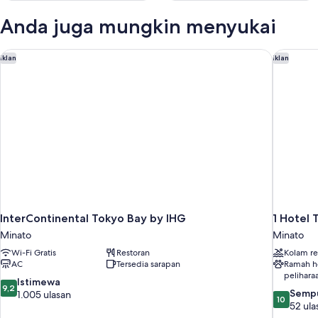
Anda juga mungkin menyukai
InterContinental Tokyo Bay by IHG
1 Hotel 
Iklan
Iklan
InterContinental Tokyo Bay by IHG
1 Hotel 
Minato
Minato
Wi-Fi Gratis
Restoran
Kolam r
AC
Tersedia sarapan
Ramah 
pelihara
9.2
Istimewa
9,2
10.0
Semp
dari
1.005 ulasan
10
dari
52 ula
10,