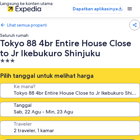
Langsung ke konten utama
Dapatkan aplikasinya
Lihat semua properti
Seluruh rumah
Tokyo 88 4br Entire House Close
to Jr Ikebukuro Shinjuku
Properti
bintang
3.0
Pilih tanggal untuk melihat harga
Ke mana?
Tanggal
Traveler