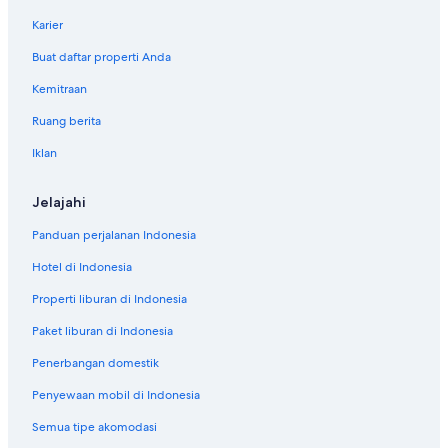
r
u
Karier
n
t
Buat daftar properti Anda
u
Kemitraan
k
C
Ruang berita
o
n
Iklan
c
i
e
Jelajahi
r
Panduan perjalanan Indonesia
i
a
Hotel di Indonesia
S
h
Properti liburan di Indonesia
i
m
Paket liburan di Indonesia
b
a
Penerbangan domestik
s
Penyewaan mobil di Indonesia
h
i
Semua tipe akomodasi
C